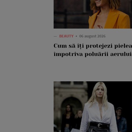
—
BEAUTY
06 august 2026
Cum să îți protejezi piele
împotriva poluării aerului