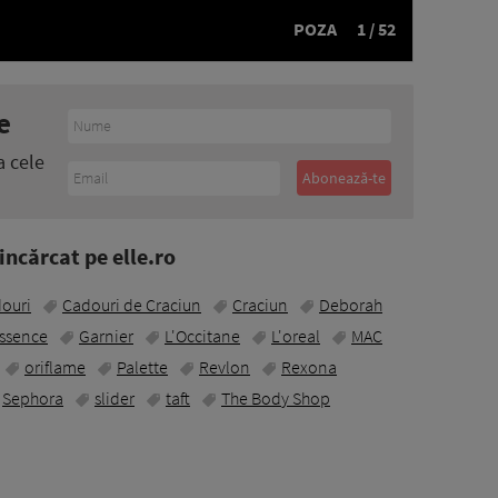
POZA
1 / 52
e
a cele
ncărcat pe elle.ro
ouri
Cadouri de Craciun
Craciun
Deborah
ssence
Garnier
L'Occitane
L'oreal
MAC
oriflame
Palette
Revlon
Rexona
Sephora
slider
taft
The Body Shop