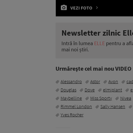
VEZI FOTO
Newsletter zilnic Ell
Intră în lumea
ELLE
pentru a afl
mai noi știri.
Urmăreşte cel mai nou VIDEO i
Alessandro
Astor
Avon
cad
Douglas
Dove
elmiplant
e
Maybelline
Miss Sporty
Nivea
Rimmel London
Sally Hansen
Yves Rocher