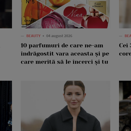
—
BEAUTY
04 august 2026
—
BE
a
10 parfumuri de care ne-am
Cei 
îndrăgostit vara aceasta și pe
core
care merită să le încerci și tu