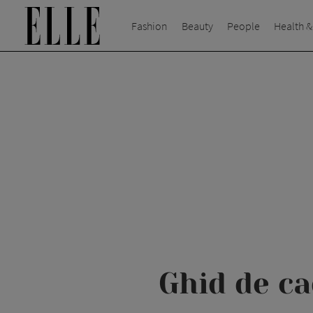
Fashion
Beauty
People
Health &
Ghid de ca