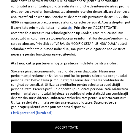
date pentru a permite website-ului sa functioneze, pentru a personaliza
2024
continutul si anunturile publicitare afisate in functie de interesele si/sau profilul
Politica de
dvs., pentru a va oferi functionalitati aferente retelelor de socializare si pentru a
Despre ELLE
confidențialitate
analiza traficul pe website. Beneficiati de drepturile prevazute de art. 15-22 din
Romania
GDPR in legatura cu prelucrarea datelor cu caracter personal. Aceste drepturi pot
Politica de cookies
fi exercitate prin modalitatea indicata
aici
. Prin click pe “ACCEPT TOATE”,
Contact
Publicitate
acceptati folosirea tuturor Tehnologiilor de tip Cookie, care implica inclusiv
acceptul dvs. cu privire la stocarea/accesarea informatiilor de catre Vendor-ii cu
Abonamente
care colaboram. Prin click pe “VREAU SA MODIFIC SETARILE INDIVIDUAL” puteti
schimba preferintele in mod individual, mai putin cele legate de cookie strict
necesare pentru functionarea website-ului.
Stiri
Libertatea pentru
Atât noi, cât și partenerii noștri prelucrăm datele pentru a oferi:
femei
GSP
Stocarea și/sau accesarea informațiilor de pe un dispozitiv. Măsurarea
Viva
performanței reclamelor. Utilizarea profilurilor pentru selectarea conținutului
Unica
personalizat. Dezvoltarea și îmbunătățirea serviciilor. Crearea profilurilor de
Avantaje
conținut personalizat. Utilizarea profilurilor pentru selectarea publicității
Baby
personalizate. Crearea profilurilor pentru publicitate personalizată. Măsurarea
Retete practice
performanței conținutului. Înțelegerea publicului prin statistici sau combinații
Retete
de date din surse diferite. Utilizarea datelor limitate pentru a selecta conținutul.
Utilizarea de date limitate pentru a selecta publicitatea. Date precise de
geolocație și identificarea prin scanarea dispozitivului.
Pariază responsabil! Decizia ONJN nr. 821/25.09.2025.
Listă parteneri (furnizori)
Jocurile de noroc sunt interzise minorilor.
ACCEPT TOATE