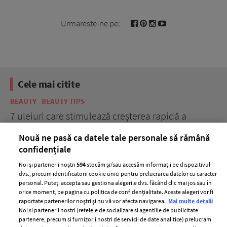
Urmareste-ne pe:
Cele mai citite
BEAUTY
BEAUTY TIPS
BE
țe
7 uleiuri care stimulează creșterea rapidă a
Ce
părului
de
Nouă ne pasă ca datele tale personale să rămână
confidențiale
Noi și partenerii noștri
594
stocăm și/sau accesăm informații pe dispozitivul
dvs., precum identificatorii cookie unici pentru prelucrarea datelor cu caracter
personal. Puteți accepta sau gestiona alegerile dvs. făcând clic mai jos sau în
orice moment, pe pagina cu politica de confidențialitate. Aceste alegeri vor fi
raportate partenerilor noștri și nu vă vor afecta navigarea.
Mai multe detalii
Noi si partenerii nostri (retelele de socializare si agentiile de publicitate
partenere, precum si furnizorii nostri de servicii de date analitice) prelucram
ELLE Style Awards
Termeni si conditii