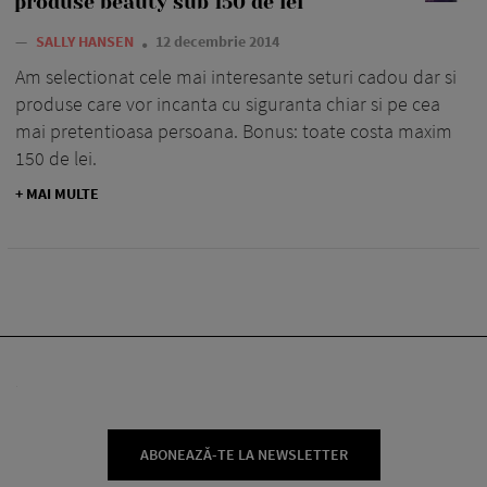
produse beauty sub 150 de lei
—
SALLY HANSEN
12 decembrie 2014
Am selectionat cele mai interesante seturi cadou dar si
produse care vor incanta cu siguranta chiar si pe cea
mai pretentioasa persoana. Bonus: toate costa maxim
150 de lei.
+ MAI MULTE
ABONEAZĂ-TE LA NEWSLETTER