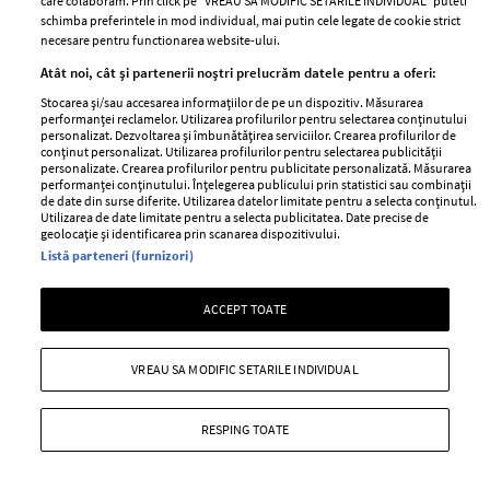
care colaboram. Prin click pe “VREAU SA MODIFIC SETARILE INDIVIDUAL” puteti
schimba preferintele in mod individual, mai putin cele legate de cookie strict
necesare pentru functionarea website-ului.
Atât noi, cât și partenerii noștri prelucrăm datele pentru a oferi:
Stocarea și/sau accesarea informațiilor de pe un dispozitiv. Măsurarea
performanței reclamelor. Utilizarea profilurilor pentru selectarea conținutului
personalizat. Dezvoltarea și îmbunătățirea serviciilor. Crearea profilurilor de
conținut personalizat. Utilizarea profilurilor pentru selectarea publicității
personalizate. Crearea profilurilor pentru publicitate personalizată. Măsurarea
performanței conținutului. Înțelegerea publicului prin statistici sau combinații
de date din surse diferite. Utilizarea datelor limitate pentru a selecta conținutul.
Utilizarea de date limitate pentru a selecta publicitatea. Date precise de
geolocație și identificarea prin scanarea dispozitivului.
Listă parteneri (furnizori)
Gama Dove Men+Care: formula
ACCEPT TOATE
superioara si ingrijire completa pentru
barbati
VREAU SA MODIFIC SETARILE INDIVIDUAL
—
DOVE
16 mai 2011
Dove stie ca pielea este o oglinda ce reflecta sanatatea
RESPING TOATE
corpului si a creat gama Dove Men+Care, oferind
produse de ingrijire completa pentru barbati: sapun, gel