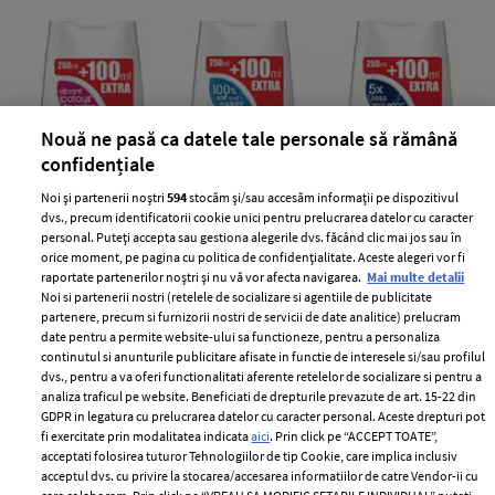
Nouă ne pasă ca datele tale personale să rămână
confidențiale
Noi și partenerii noștri
594
stocăm și/sau accesăm informații pe dispozitivul
dvs., precum identificatorii cookie unici pentru prelucrarea datelor cu caracter
personal. Puteți accepta sau gestiona alegerile dvs. făcând clic mai jos sau în
Sampoanele Dove – cu 40% mai multa
orice moment, pe pagina cu politica de confidențialitate. Aceste alegeri vor fi
raportate partenerilor noștri și nu vă vor afecta navigarea.
Mai multe detalii
hidratare si stralucire
Noi si partenerii nostri (retelele de socializare si agentiile de publicitate
partenere, precum si furnizorii nostri de servicii de date analitice) prelucram
—
DOVE
27 mai 2011
date pentru a permite website-ului sa functioneze, pentru a personaliza
Vara aceasta, Dove iti ofera cu 40% mai mult sampon
continutul si anunturile publicitare afisate in functie de interesele si/sau profilul
dvs., pentru a va oferi functionalitati aferente retelelor de socializare si pentru a
pentru ca tu sa te bucuri de tehnologia Dove Fibre
analiza traficul pe website. Beneficiati de drepturile prevazute de art. 15-22 din
Actives la acelasi pret, dar cu 100 de ml gratis!
GDPR in legatura cu prelucrarea datelor cu caracter personal. Aceste drepturi pot
fi exercitate prin modalitatea indicata
aici
. Prin click pe “ACCEPT TOATE”,
+ MAI MULTE
acceptati folosirea tuturor Tehnologiilor de tip Cookie, care implica inclusiv
acceptul dvs. cu privire la stocarea/accesarea informatiilor de catre Vendor-ii cu