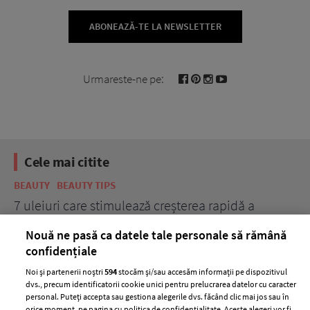
ABONEAZĂ-TE LA NEWSLETTER
Urmareste-ne pe:
Cele mai citite
BEAUTY
BEAUTY TIPS
BE
țe
7 uleiuri care stimulează creșterea rapidă a
Ce
părului
de
Nouă ne pasă ca datele tale personale să rămână
confidențiale
Noi și partenerii noștri
594
stocăm și/sau accesăm informații pe dispozitivul
dvs., precum identificatorii cookie unici pentru prelucrarea datelor cu caracter
personal. Puteți accepta sau gestiona alegerile dvs. făcând clic mai jos sau în
orice moment, pe pagina cu politica de confidențialitate. Aceste alegeri vor fi