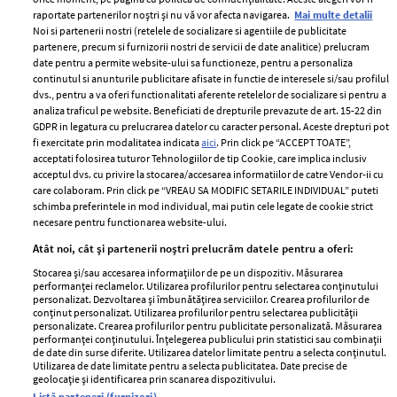
raportate partenerilor noștri și nu vă vor afecta navigarea.
Mai multe detalii
Noi si partenerii nostri (retelele de socializare si agentiile de publicitate
partenere, precum si furnizorii nostri de servicii de date analitice) prelucram
ELLE Style Awards
Termeni si conditii
date pentru a permite website-ului sa functioneze, pentru a personaliza
2024
continutul si anunturile publicitare afisate in functie de interesele si/sau profilul
Politica de
dvs., pentru a va oferi functionalitati aferente retelelor de socializare si pentru a
Despre ELLE
confidențialitate
analiza traficul pe website. Beneficiati de drepturile prevazute de art. 15-22 din
Romania
GDPR in legatura cu prelucrarea datelor cu caracter personal. Aceste drepturi pot
Politica de cookies
fi exercitate prin modalitatea indicata
aici
. Prin click pe “ACCEPT TOATE”,
Contact
Publicitate
acceptati folosirea tuturor Tehnologiilor de tip Cookie, care implica inclusiv
acceptul dvs. cu privire la stocarea/accesarea informatiilor de catre Vendor-ii cu
Abonamente
care colaboram. Prin click pe “VREAU SA MODIFIC SETARILE INDIVIDUAL” puteti
schimba preferintele in mod individual, mai putin cele legate de cookie strict
necesare pentru functionarea website-ului.
Stiri
Libertatea pentru
Atât noi, cât și partenerii noștri prelucrăm datele pentru a oferi:
femei
GSP
Stocarea și/sau accesarea informațiilor de pe un dispozitiv. Măsurarea
Viva
performanței reclamelor. Utilizarea profilurilor pentru selectarea conținutului
Unica
personalizat. Dezvoltarea și îmbunătățirea serviciilor. Crearea profilurilor de
Avantaje
conținut personalizat. Utilizarea profilurilor pentru selectarea publicității
Baby
personalizate. Crearea profilurilor pentru publicitate personalizată. Măsurarea
Retete practice
performanței conținutului. Înțelegerea publicului prin statistici sau combinații
Retete
de date din surse diferite. Utilizarea datelor limitate pentru a selecta conținutul.
Utilizarea de date limitate pentru a selecta publicitatea. Date precise de
geolocație și identificarea prin scanarea dispozitivului.
Pariază responsabil! Decizia ONJN nr. 821/25.09.2025.
Listă parteneri (furnizori)