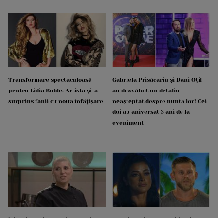
Transformare spectaculoasă
Gabriela Prisăcariu și Dani Oțil
pentru Lidia Buble. Artista și-a
au dezvăluit un detaliu
surprins fanii cu noua înfățișare
neașteptat despre nunta lor! Cei
doi au aniversat 3 ani de la
eveniment