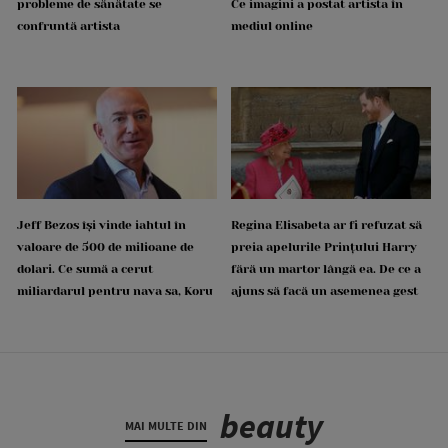
probleme de sănătate se
Ce imagini a postat artista în
confruntă artista
mediul online
Jeff Bezos își vinde iahtul în
Regina Elisabeta ar fi refuzat să
valoare de 500 de milioane de
preia apelurile Prințului Harry
dolari. Ce sumă a cerut
fără un martor lângă ea. De ce a
miliardarul pentru nava sa, Koru
ajuns să facă un asemenea gest
beauty
MAI MULTE DIN