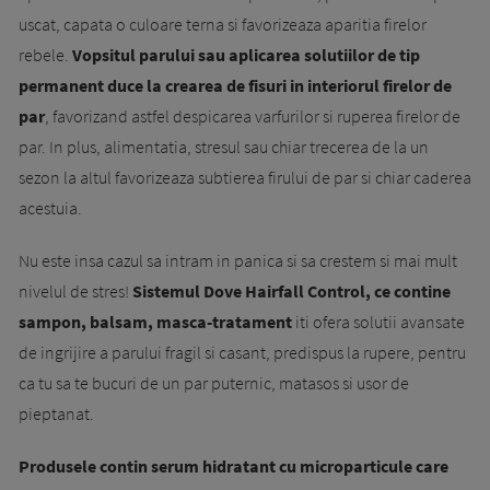
uscat, capata o culoare terna si favorizeaza aparitia firelor
rebele.
Vopsitul parului sau aplicarea solutiilor de tip
permanent duce la crearea de fisuri in interiorul firelor de
par
, favorizand astfel despicarea varfurilor si ruperea firelor de
par. In plus, alimentatia, stresul sau chiar trecerea de la un
sezon la altul favorizeaza subtierea firului de par si chiar caderea
acestuia.
Nu este insa cazul sa intram in panica si sa crestem si mai mult
nivelul de stres!
Sistemul Dove Hairfall Control, ce contine
sampon, balsam, masca-tratament
iti ofera solutii avansate
de ingrijire a parului fragil si casant, predispus la rupere, pentru
ca tu sa te bucuri de un par puternic, matasos si usor de
pieptanat.
Produsele contin serum hidratant cu microparticule care