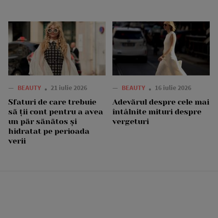
—
BEAUTY
21 iulie 2026
—
BEAUTY
16 iulie 2026
Sfaturi de care trebuie
Adevărul despre cele mai
să ții cont pentru a avea
întâlnite mituri despre
un păr sănătos și
vergeturi
hidratat pe perioada
verii