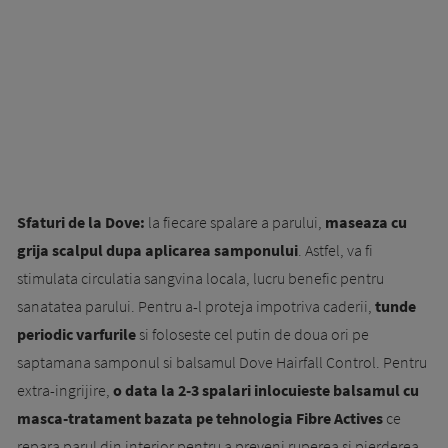
Sfaturi de la Dove:
la fiecare spalare a parului,
maseaza cu
grija scalpul dupa aplicarea samponului
. Astfel, va fi
stimulata circulatia sangvina locala, lucru benefic pentru
sanatatea parului. Pentru a-l proteja impotriva caderii,
tunde
periodic varfurile
si foloseste cel putin de doua ori pe
saptamana samponul si balsamul Dove Hairfall Control. Pentru
extra-ingrijire,
o data la 2-3 spalari inlocuieste balsamul cu
masca-tratament bazata pe tehnologia Fibre Actives
ce
repara parul din interior pentru a preveni ruperea si pierderea