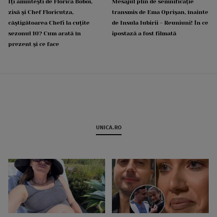
Îți amintești de Florica Boboi,
Mesajul plin de semnificație
zisă și Chef Floricutza,
transmis de Ema Oprișan, înainte
câștigătoarea Chefi la cuțite
de Insula Iubirii - Reuniuni! În ce
sezonul 10? Cum arată în
ipostază a fost filmată
prezent și ce face
UNICA.RO