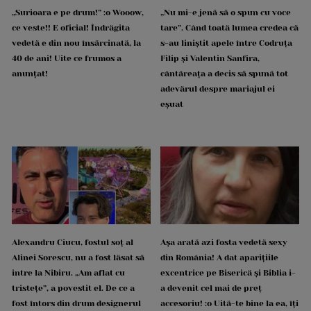
„Surioara e pe drum!” :o Wooow,
„Nu mi-e jenă să o spun cu voce
ce veste!! E oficial! Îndrăgita
tare”. Când toată lumea credea că
vedetă e din nou însărcinată, la
s-au liniștit apele între Codruța
40 de ani! Uite ce frumos a
Filip și Valentin Sanfira,
anunțat!
cântăreața a decis să spună tot
adevărul despre mariajul ei
eșuat
Alexandru Ciucu, fostul soț al
Așa arată azi fosta vedetă sexy
Alinei Sorescu, nu a fost lăsat să
din România! A dat aparițiile
intre la Nibiru. „Am aflat cu
excentrice pe Biserică și Biblia i-
tristețe”, a povestit el. De ce a
a devenit cel mai de preț
fost întors din drum designerul
accesoriu! :o Uită-te bine la ea, îți