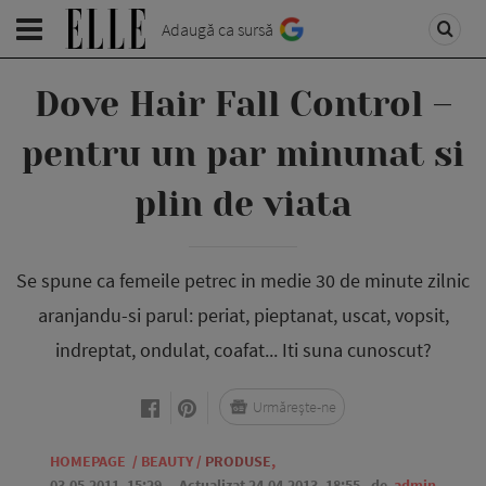
Adaugă ca sursă
Dove Hair Fall Control –
pentru un par minunat si
plin de viata
Se spune ca femeile petrec in medie 30 de minute zilnic
aranjandu-si parul: periat, pieptanat, uscat, vopsit,
indreptat, ondulat, coafat... Iti suna cunoscut?
Urmărește-ne
HOMEPAGE
/
BEAUTY
/
PRODUSE
,
03.05.2011, 15:29
. Actualizat 24.04.2013, 18:55,
de
admin