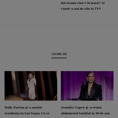
dai seama cine e în poză? Ai
văzut-o ani de zile la TV!!
CATINE.RO
Dolly Parton și-a anulat
Jennifer Lopez și-a etalat
rezidența în Las Vegas. Cu ce
abdomenul tonifiat la 56 de ani.