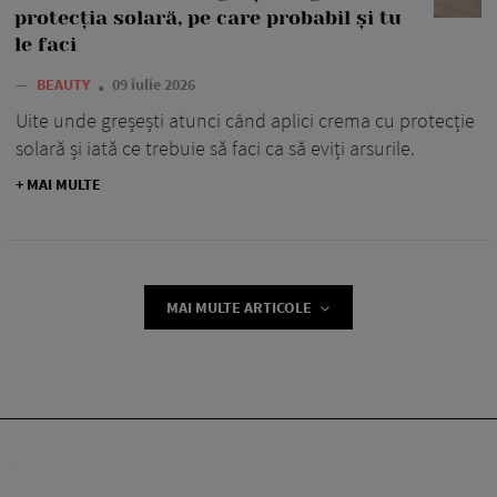
protecția solară, pe care probabil și tu
le faci
—
BEAUTY
09 iulie 2026
Uite unde greșești atunci când aplici crema cu protecție
solară și iată ce trebuie să faci ca să eviți arsurile.
+ MAI MULTE
MAI MULTE ARTICOLE