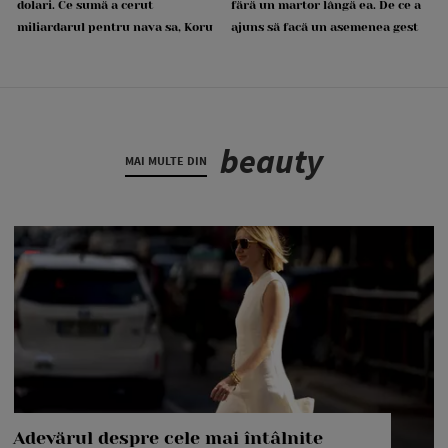
dolari. Ce sumă a cerut
fără un martor lângă ea. De ce a
miliardarul pentru nava sa, Koru
ajuns să facă un asemenea gest
beauty
MAI MULTE DIN
Adevărul despre cele mai întâlnite