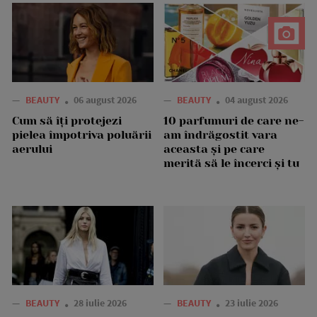
—
BEAUTY
06 august 2026
—
BEAUTY
04 august 2026
Cum să îți protejezi
10 parfumuri de care ne-
pielea împotriva poluării
am îndrăgostit vara
aerului
aceasta și pe care
merită să le încerci și tu
—
BEAUTY
28 iulie 2026
—
BEAUTY
23 iulie 2026