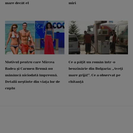
mare decât el
miri
Motivul pentru care Mircea
Ce a pățit un român într-o
Badea și Carmen Brumă nu
benzinărie din Bulgaria: „Aveți
mănâncă niciodată împreună.
mare grijă!”. Ce a observat pe
Detalii neștiute din viața lor de
chitanță
cuplu