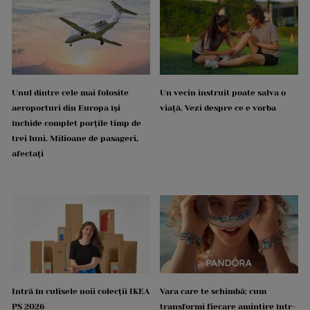
Unul dintre cele mai folosite
Un vecin instruit poate salva o
aeroporturi din Europa își
viață. Vezi despre ce e vorba
închide complet porțile timp de
trei luni. Milioane de pasageri,
afectați
Intră în culisele noii colecții IKEA
Vara care te schimbă: cum
PS 2026
transformi fiecare amintire într-