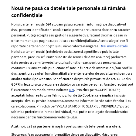
părului
de
Nouă ne pasă ca datele tale personale să rămână
confidențiale
Noi și partenerii noștri
594
stocăm și/sau accesăm informații pe dispozitivul
dvs., precum identificatorii cookie unici pentru prelucrarea datelor cu caracter
personal. Puteți accepta sau gestiona alegerile dvs. făcând clic mai jos sau în
orice moment, pe pagina cu politica de confidențialitate. Aceste alegeri vor fi
raportate partenerilor noștri și nu vă vor afecta navigarea.
Mai multe detalii
Noi si partenerii nostri (retelele de socializare si agentiile de publicitate
partenere, precum si furnizorii nostri de servicii de date analitice) prelucram
ELLE Style Awards
Termeni si conditii
date pentru a permite website-ului sa functioneze, pentru a personaliza
2024
continutul si anunturile publicitare afisate in functie de interesele si/sau profilul
Politica de
dvs., pentru a va oferi functionalitati aferente retelelor de socializare si pentru a
Despre ELLE
confidențialitate
analiza traficul pe website. Beneficiati de drepturile prevazute de art. 15-22 din
Romania
GDPR in legatura cu prelucrarea datelor cu caracter personal. Aceste drepturi pot
Politica de cookies
fi exercitate prin modalitatea indicata
aici
. Prin click pe “ACCEPT TOATE”,
Contact
Publicitate
acceptati folosirea tuturor Tehnologiilor de tip Cookie, care implica inclusiv
acceptul dvs. cu privire la stocarea/accesarea informatiilor de catre Vendor-ii cu
Abonamente
care colaboram. Prin click pe “VREAU SA MODIFIC SETARILE INDIVIDUAL” puteti
schimba preferintele in mod individual, mai putin cele legate de cookie strict
necesare pentru functionarea website-ului.
Stiri
Libertatea pentru
Atât noi, cât și partenerii noștri prelucrăm datele pentru a oferi:
femei
GSP
Stocarea și/sau accesarea informațiilor de pe un dispozitiv. Măsurarea