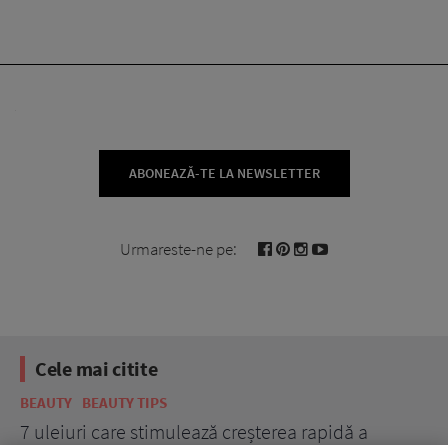
ABONEAZĂ-TE LA NEWSLETTER
Urmareste-ne pe:
Cele mai citite
BEAUTY
BEAUTY TIPS
BE
țe
7 uleiuri care stimulează creșterea rapidă a
Ce