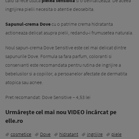
cald la rece usuca
pielea sensibila
si o devitalizeaza. De aceea
ingrijirea pielii necesita o atentie deosebita.
Sapunul-crema Dove
cu o patrime crema hidratanta
actioneaza delicat asupra pielii, redandu-i frumusetea naturala.
Noul sapun-crema Dove Sensitive este cel mai delicat dintre
sapunurile Dove. Formula sa fara parfum, coloranti si
conservanti este recomandata pentru rutina de ingrijire a
bebelusilor si a copiilor, a persoanelor afectate de dermatita
atopica sau acnee.
Pret recomandat: Dove Sensitive – 4,53 lei
Urmăreşte cel mai nou VIDEO incărcat pe
elle.ro
cosmetice
Dove
hidratant
ingrijire
piele