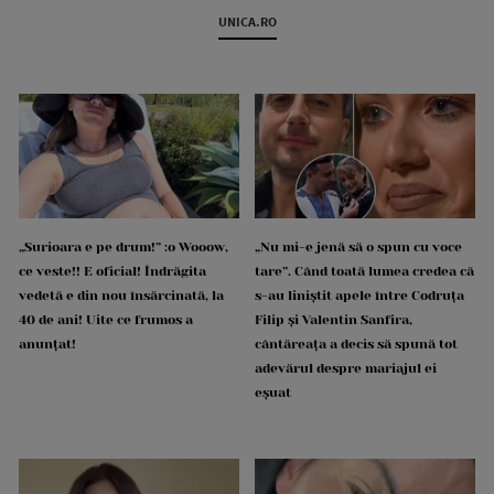
UNICA.RO
„Surioara e pe drum!” :o Wooow,
„Nu mi-e jenă să o spun cu voce
ce veste!! E oficial! Îndrăgita
tare”. Când toată lumea credea că
vedetă e din nou însărcinată, la
s-au liniștit apele între Codruța
40 de ani! Uite ce frumos a
Filip și Valentin Sanfira,
anunțat!
cântăreața a decis să spună tot
adevărul despre mariajul ei
eșuat