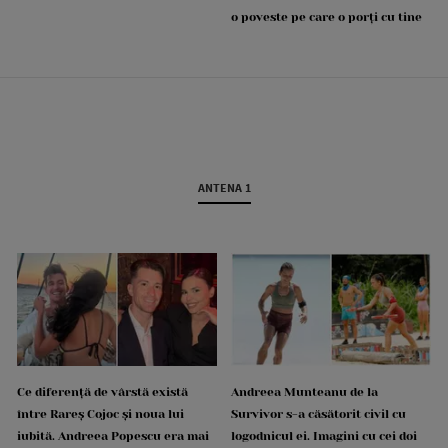
o poveste pe care o porți cu tine
ANTENA 1
Ce diferență de vârstă există
Andreea Munteanu de la
între Rareș Cojoc și noua lui
Survivor s-a căsătorit civil cu
iubită. Andreea Popescu era mai
logodnicul ei. Imagini cu cei doi