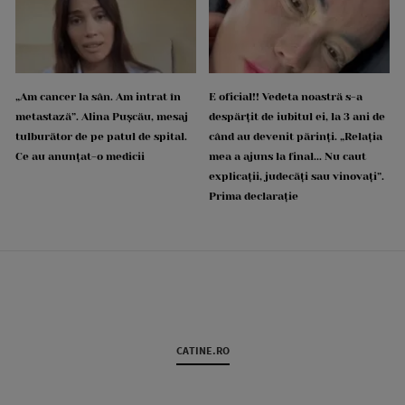
„Am cancer la sân. Am intrat în
E oficial!! Vedeta noastră s-a
metastază”. Alina Pușcău, mesaj
despărțit de iubitul ei, la 3 ani de
tulburător de pe patul de spital.
când au devenit părinți. „Relația
Ce au anunțat-o medicii
mea a ajuns la final... Nu caut
explicații, judecăți sau vinovați”.
Prima declarație
CATINE.RO