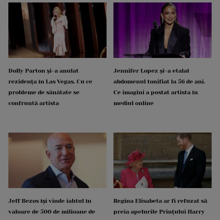
Dolly Parton și-a anulat
Jennifer Lopez și-a etalat
rezidența în Las Vegas. Cu ce
abdomenul tonifiat la 56 de ani.
probleme de sănătate se
Ce imagini a postat artista în
confruntă artista
mediul online
Jeff Bezos își vinde iahtul în
Regina Elisabeta ar fi refuzat să
valoare de 500 de milioane de
preia apelurile Prințului Harry