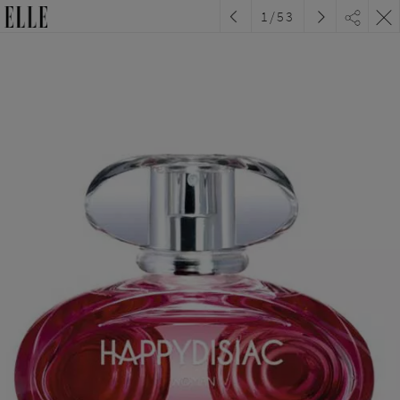
1
/
53