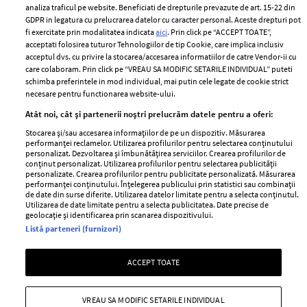
analiza traficul pe website. Beneficiati de drepturile prevazute de art. 15-22 din
GDPR in legatura cu prelucrarea datelor cu caracter personal. Aceste drepturi pot
fi exercitate prin modalitatea indicata
aici
. Prin click pe “ACCEPT TOATE”,
acceptati folosirea tuturor Tehnologiilor de tip Cookie, care implica inclusiv
Unul dintre cele mai folosite
Un vecin instruit poate salva o
acceptul dvs. cu privire la stocarea/accesarea informatiilor de catre Vendor-ii cu
care colaboram. Prin click pe “VREAU SA MODIFIC SETARILE INDIVIDUAL” puteti
aeroporturi din Europa își
viață. Vezi despre ce e vorba
schimba preferintele in mod individual, mai putin cele legate de cookie strict
închide complet porțile timp
necesare pentru functionarea website-ului.
de trei luni. Milioane de
Atât noi, cât și partenerii noștri prelucrăm datele pentru a oferi:
pasageri, afectați
Stocarea și/sau accesarea informațiilor de pe un dispozitiv. Măsurarea
performanței reclamelor. Utilizarea profilurilor pentru selectarea conținutului
personalizat. Dezvoltarea și îmbunătățirea serviciilor. Crearea profilurilor de
conținut personalizat. Utilizarea profilurilor pentru selectarea publicității
personalizate. Crearea profilurilor pentru publicitate personalizată. Măsurarea
performanței conținutului. Înțelegerea publicului prin statistici sau combinații
de date din surse diferite. Utilizarea datelor limitate pentru a selecta conținutul.
Utilizarea de date limitate pentru a selecta publicitatea. Date precise de
geolocație și identificarea prin scanarea dispozitivului.
Listă parteneri (furnizori)
Intră în culisele noii colecții
Vara care te schimbă: cum
ACCEPT TOATE
IKEA PS 2026
transformi fiecare amintire
într-o poveste pe care o porți
cu tine
VREAU SA MODIFIC SETARILE INDIVIDUAL