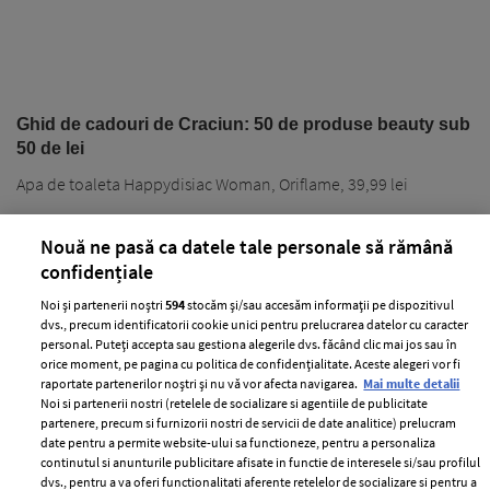
Ghid de cadouri de Craciun: 50 de produse beauty sub
50 de lei
Apa de toaleta Happydisiac Woman, Oriflame, 39,99 lei
Nouă ne pasă ca datele tale personale să rămână
confidențiale
Noi și partenerii noștri
594
stocăm și/sau accesăm informații pe dispozitivul
dvs., precum identificatorii cookie unici pentru prelucrarea datelor cu caracter
personal. Puteți accepta sau gestiona alegerile dvs. făcând clic mai jos sau în
PARTENERI
orice moment, pe pagina cu politica de confidențialitate. Aceste alegeri vor fi
raportate partenerilor noștri și nu vă vor afecta navigarea.
Mai multe detalii
Noi si partenerii nostri (retelele de socializare si agentiile de publicitate
partenere, precum si furnizorii nostri de servicii de date analitice) prelucram
date pentru a permite website-ului sa functioneze, pentru a personaliza
continutul si anunturile publicitare afisate in functie de interesele si/sau profilul
dvs., pentru a va oferi functionalitati aferente retelelor de socializare si pentru a