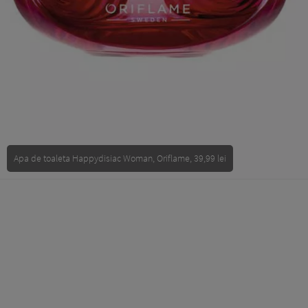
Apa de toaleta Happydisiac Woman, Oriflame, 39,99 lei