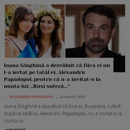
Ioana Ginghină a dezvăluit că fiica ei nu
l-a iertat pe tatăl ei, Alexandru
Papadopol, pentru că n-a invitat-o la
nunta lui: „Ruxi suferă…”
—
ALEXANDRU PAPADOPOL
20 martie 2025
Ioana Ginghină a dezvăluit că fiica ei, Ruxandra, suferă
după ce tatăl ei, Alexandru Papadopol, nu a invitat-o la
nunta lui.
+ MAI MULTE