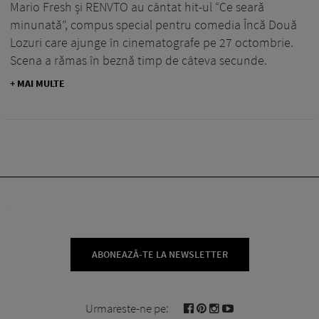
Mario Fresh și RENVTO au cântat hit-ul “Ce seară
minunată”, compus special pentru comedia Încă Două
Lozuri care ajunge în cinematografe pe 27 octombrie.
Scena a rămas în beznă timp de câteva secunde.
+ MAI MULTE
ABONEAZĂ-TE LA NEWSLETTER
Urmareste-ne pe: