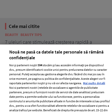
Cele mai citite
BEAUTY
BEAUTY TIPS
BE
țe
7 uleiuri care stimulează creșterea rapidă a
Ce
părului
de
Nouă ne pasă ca datele tale personale să rămână
confidențiale
Noi și partenerii noștri
594
stocăm și/sau accesăm informații pe dispozitivul
dvs., precum identificatorii cookie unici pentru prelucrarea datelor cu caracter
personal. Puteți accepta sau gestiona alegerile dvs. făcând clic mai jos sau în
orice moment, pe pagina cu politica de confidențialitate. Aceste alegeri vor fi
raportate partenerilor noștri și nu vă vor afecta navigarea.
Mai multe detalii
Noi si partenerii nostri (retelele de socializare si agentiile de publicitate
partenere, precum si furnizorii nostri de servicii de date analitice) prelucram
ELLE Style Awards
Termeni si conditii
date pentru a permite website-ului sa functioneze, pentru a personaliza
continutul si anunturile publicitare afisate in functie de interesele si/sau profilul
2024
Politica de
dvs., pentru a va oferi functionalitati aferente retelelor de socializare si pentru a
Despre ELLE
confidențialitate
analiza traficul pe website. Beneficiati de drepturile prevazute de art. 15-22 din