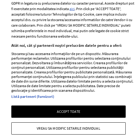
Romania
GDPR in legatura cu prelucrarea datelor cu caracter personal. Aceste drepturi pot
Politica de cookies
fi exercitate prin modalitatea indicata
aici
. Prin click pe “ACCEPT TOATE”,
Contact
acceptati folosirea tuturor Tehnologiilor de tip Cookie, care implica inclusiv
Publicitate
acceptul dvs. cu privire la stocarea/accesarea informatiilor de catre Vendor-ii cu
Abonamente
care colaboram. Prin click pe “VREAU SA MODIFIC SETARILE INDIVIDUAL” puteti
schimba preferintele in mod individual, mai putin cele legate de cookie strict
necesare pentru functionarea website-ului.
Stiri
Libertatea pentru
Atât noi, cât și partenerii noștri prelucrăm datele pentru a oferi:
femei
GSP
Stocarea și/sau accesarea informațiilor de pe un dispozitiv. Măsurarea
Viva
performanței reclamelor. Utilizarea profilurilor pentru selectarea conținutului
Unica
personalizat. Dezvoltarea și îmbunătățirea serviciilor. Crearea profilurilor de
Avantaje
conținut personalizat. Utilizarea profilurilor pentru selectarea publicității
Baby
personalizate. Crearea profilurilor pentru publicitate personalizată. Măsurarea
Retete practice
performanței conținutului. Înțelegerea publicului prin statistici sau combinații
Retete
de date din surse diferite. Utilizarea datelor limitate pentru a selecta conținutul.
Utilizarea de date limitate pentru a selecta publicitatea. Date precise de
geolocație și identificarea prin scanarea dispozitivului.
Pariază responsabil! Decizia ONJN nr. 821/25.09.2025.
Listă parteneri (furnizori)
Jocurile de noroc sunt interzise minorilor.
ACCEPT TOATE
Copyright © 2026 Ringier Romania SRL
VREAU SA MODIFIC SETARILE INDIVIDUAL