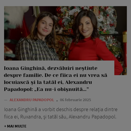
Ioana Ginghină, dezvăluiri neștiute
despre familie. De ce fiica ei nu vrea să
locuiască și la tatăl ei, Alexandru
Papadopol: „Ea nu-i obișnuită…”
—
ALEXANDRU PAPADOPOL
06 februarie 2025
Ioana Ginghină a vorbit deschis despre relația dintre
fiica ei, Ruxandra, și tatăl său, Alexandru Papadopol.
+ MAI MULTE