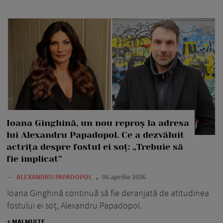
Ioana Ginghină, un nou reproș la adresa
lui Alexandru Papadopol. Ce a dezvăluit
actrița despre fostul ei soț: „Trebuie să
fie implicat”
—
ALEXANDRU PAPADOPOL
06 aprilie 2026
Ioana Ginghină continuă să fie deranjată de atitudinea
fostului ei soț, Alexandru Papadopol.
+ MAI MULTE