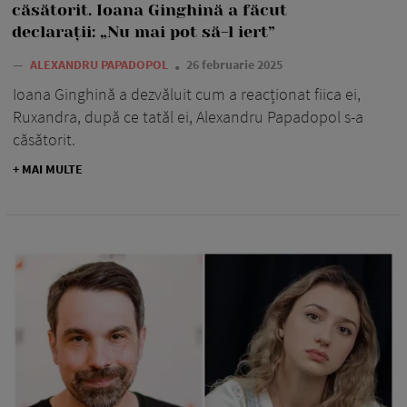
căsătorit. Ioana Ginghină a făcut
declarații: „Nu mai pot să-l iert”
—
ALEXANDRU PAPADOPOL
26 februarie 2025
Ioana Ginghină a dezvăluit cum a reacționat fiica ei,
Ruxandra, după ce tatăl ei, Alexandru Papadopol s-a
căsătorit.
+ MAI MULTE