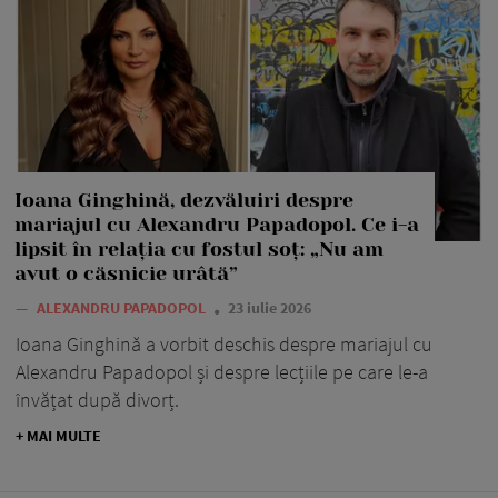
Ioana Ginghină, dezvăluiri despre
mariajul cu Alexandru Papadopol. Ce i-a
lipsit în relația cu fostul soț: „Nu am
avut o căsnicie urâtă”
—
ALEXANDRU PAPADOPOL
23 iulie 2026
Ioana Ginghină a vorbit deschis despre mariajul cu
Alexandru Papadopol și despre lecțiile pe care le-a
învățat după divorț.
+ MAI MULTE