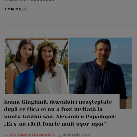
+ MAI MULTE
Ioana Ginghină, dezvăluiri neașteptate
după ce fiica ei nu a fost invitată la
nunta tatălui său, Alexandru Papadopol:
„Ei s-au răcit foarte mult ușor-ușor”
—
ALEXANDRU PAPADOPOL
05 martie 2025