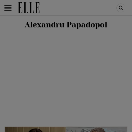
HOMEPAGE
/
PEOPLE
/
STIRI VEDETE
Alexandru Papadopol