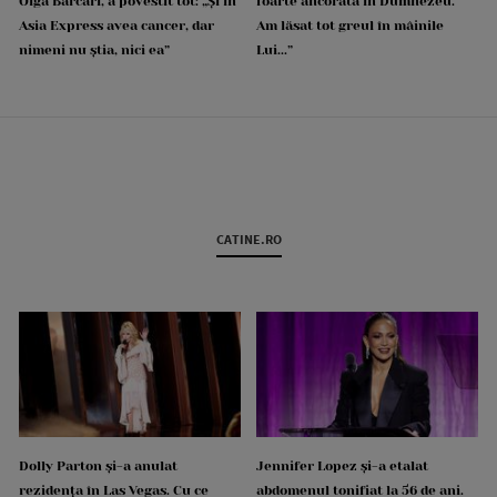
Olga Barcari, a povestit tot: „Și în
foarte ancorată în Dumnezeu.
Asia Express avea cancer, dar
Am lăsat tot greul în mâinile
nimeni nu știa, nici ea”
Lui...”
CATINE.RO
Dolly Parton și-a anulat
Jennifer Lopez și-a etalat
rezidența în Las Vegas. Cu ce
abdomenul tonifiat la 56 de ani.