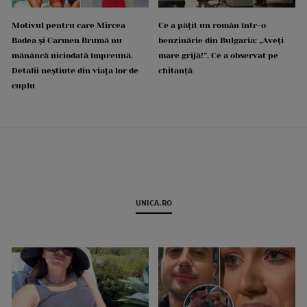
Motivul pentru care Mircea
Ce a pățit un român într-o
Badea și Carmen Brumă nu
benzinărie din Bulgaria: „Aveți
mănâncă niciodată împreună.
mare grijă!”. Ce a observat pe
Detalii neștiute din viața lor de
chitanță
cuplu
UNICA.RO