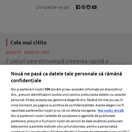
Urmareste-ne pe:
Cele mai citite
BEAUTY
BEAUTY TIPS
BE
țe
7 uleiuri care stimulează creșterea rapidă a
Ce
părului
de
Nouă ne pasă ca datele tale personale să rămână
confidențiale
Noi și partenerii noștri
594
stocăm și/sau accesăm informații pe dispozitivul
dvs., precum identificatorii cookie unici pentru prelucrarea datelor cu caracter
personal. Puteți accepta sau gestiona alegerile dvs. făcând clic mai jos sau în
orice moment, pe pagina cu politica de confidențialitate. Aceste alegeri vor fi
raportate partenerilor noștri și nu vă vor afecta navigarea.
Mai multe detalii
Noi si partenerii nostri (retelele de socializare si agentiile de publicitate
partenere, precum si furnizorii nostri de servicii de date analitice) prelucram
ELLE Style Awards
Termeni si conditii
date pentru a permite website-ului sa functioneze, pentru a personaliza
2024
continutul si anunturile publicitare afisate in functie de interesele si/sau profilul