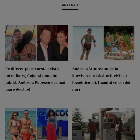
ANTENA 1
Ce diferență de vârstă există
Andreea Munteanu de la
între Rareș Cojoc și noua lui
Survivor s-a căsătorit civil cu
iubită. Andreea Popescu era mai
logodnicul ei. Imagini cu cei doi
mare decât el
miri