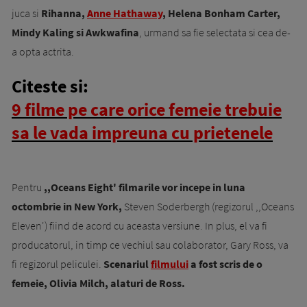
juca si
Rihanna,
Anne Hathaway
, Helena Bonham Carter,
Mindy Kaling si Awkwafina
, urmand sa fie selectata si cea de-
a opta actrita.
Citeste si:
9 filme pe care orice femeie trebuie
sa le vada impreuna cu prietenele
Pentru
,,Oceans Eight'
filmarile vor incepe in luna
octombrie in New York,
Steven Soderbergh (regizorul ,,Oceans
Eleven') fiind de acord cu aceasta versiune. In plus, el va fi
producatorul, in timp ce vechiul sau colaborator, Gary Ross, va
fi regizorul peliculei.
Scenariul
filmului
a fost scris de o
femeie, Olivia Milch, alaturi de Ross.