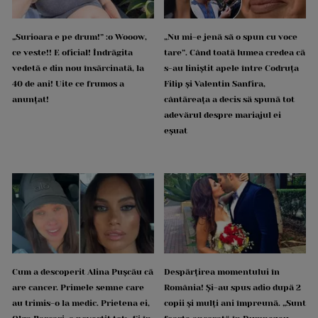
„Surioara e pe drum!” :o Wooow,
„Nu mi-e jenă să o spun cu voce
ce veste!! E oficial! Îndrăgita
tare”. Când toată lumea credea că
vedetă e din nou însărcinată, la
s-au liniștit apele între Codruța
40 de ani! Uite ce frumos a
Filip și Valentin Sanfira,
anunțat!
cântăreața a decis să spună tot
adevărul despre mariajul ei
eșuat
Cum a descoperit Alina Pușcău că
Despărțirea momentului în
are cancer. Primele semne care
România! Și-au spus adio după 2
au trimis-o la medic. Prietena ei,
copii și mulți ani împreună. „Sunt