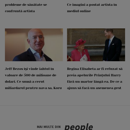
probleme de sănătate se
Ce imagini a postat artista în
confruntă artista
mediul online
Jeff Bezos își vinde iahtul în
Regina Elisabeta ar fi refuzat să
valoare de 500 de milioane de
preia apelurile Prințului Harry
dolari. Ce sumă a cerut
fără un martor lângă ea. De ce a
miliardarul pentru nava sa, Koru
ajuns să facă un asemenea gest
people
MAI MULTE DIN