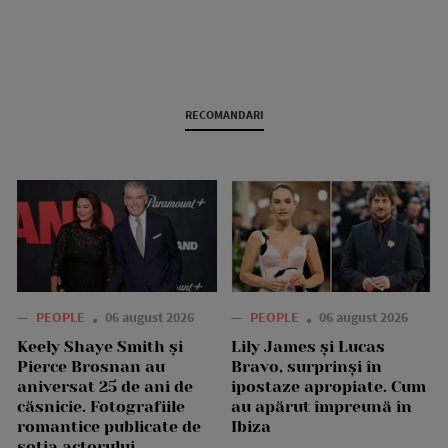
RECOMANDARI
—
PEOPLE
06 august 2026
—
PEOPLE
06 august 2026
Keely Shaye Smith și
Lily James și Lucas
Pierce Brosnan au
Bravo, surprinși în
aniversat 25 de ani de
ipostaze apropiate. Cum
căsnicie. Fotografiile
au apărut împreună în
romantice publicate de
Ibiza
soția actorului