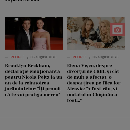
—
PEOPLE
06 august 2026
—
PEOPLE
06 august 2026
Brooklyn Beckham,
Elena Vîșcu, despre
declarație emoționantă
divorțul de CRBL și cât
pentru Nicola Peltz la un
de mult a afectat-o
an de la reînnoirea
despărțirea pe fiica lor,
jurămintelor: "Îți promit
Alessia: "A fost rău, și
că te voi proteja mereu"
mutatul în Chișinău a
fost..."