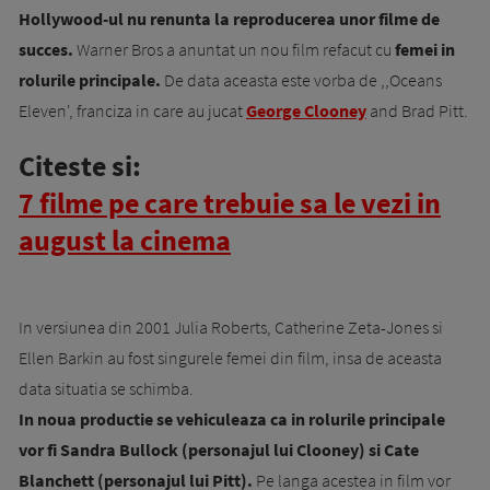
Hollywood-ul nu renunta la reproducerea unor filme de
succes.
Warner Bros a anuntat un nou film refacut cu
femei in
rolurile principale.
De data aceasta este vorba de ,,Oceans
Eleven', franciza in care au jucat
George Clooney
and Brad Pitt.
Citeste si:
7 filme pe care trebuie sa le vezi in
august la cinema
In versiunea din 2001 Julia Roberts, Catherine Zeta-Jones si
Ellen Barkin au fost singurele femei din film, insa de aceasta
data situatia se schimba.
In noua productie se vehiculeaza ca in rolurile principale
vor fi Sandra Bullock (personajul lui Clooney) si Cate
Blanchett (personajul lui Pitt).
Pe langa acestea in film vor