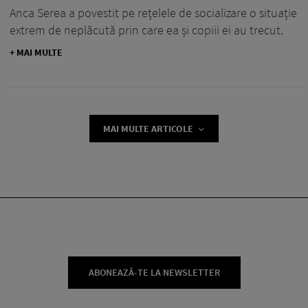
Anca Serea a povestit pe rețelele de socializare o situație
extrem de neplăcută prin care ea și copiii ei au trecut.
+ MAI MULTE
MAI MULTE ARTICOLE
ABONEAZĂ-TE LA NEWSLETTER