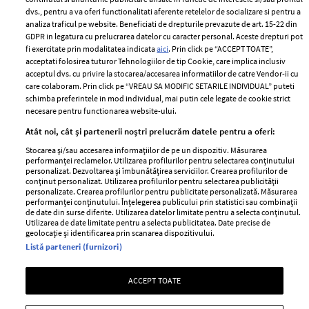
Politica de
dvs., pentru a va oferi functionalitati aferente retelelor de socializare si pentru a
Despre ELLE
confidențialitate
analiza traficul pe website. Beneficiati de drepturile prevazute de art. 15-22 din
Romania
GDPR in legatura cu prelucrarea datelor cu caracter personal. Aceste drepturi pot
Politica de cookies
fi exercitate prin modalitatea indicata
aici
. Prin click pe “ACCEPT TOATE”,
Contact
Publicitate
acceptati folosirea tuturor Tehnologiilor de tip Cookie, care implica inclusiv
acceptul dvs. cu privire la stocarea/accesarea informatiilor de catre Vendor-ii cu
Abonamente
care colaboram. Prin click pe “VREAU SA MODIFIC SETARILE INDIVIDUAL” puteti
schimba preferintele in mod individual, mai putin cele legate de cookie strict
necesare pentru functionarea website-ului.
Stiri
Libertatea pentru
Atât noi, cât și partenerii noștri prelucrăm datele pentru a oferi:
femei
GSP
Stocarea și/sau accesarea informațiilor de pe un dispozitiv. Măsurarea
Viva
performanței reclamelor. Utilizarea profilurilor pentru selectarea conținutului
Unica
personalizat. Dezvoltarea și îmbunătățirea serviciilor. Crearea profilurilor de
Avantaje
conținut personalizat. Utilizarea profilurilor pentru selectarea publicității
Baby
personalizate. Crearea profilurilor pentru publicitate personalizată. Măsurarea
Retete practice
performanței conținutului. Înțelegerea publicului prin statistici sau combinații
Retete
de date din surse diferite. Utilizarea datelor limitate pentru a selecta conținutul.
Utilizarea de date limitate pentru a selecta publicitatea. Date precise de
geolocație și identificarea prin scanarea dispozitivului.
Pariază responsabil! Decizia ONJN nr. 821/25.09.2025.
Listă parteneri (furnizori)
Jocurile de noroc sunt interzise minorilor.
ACCEPT TOATE
Copyright © 2026 Ringier Romania SRL