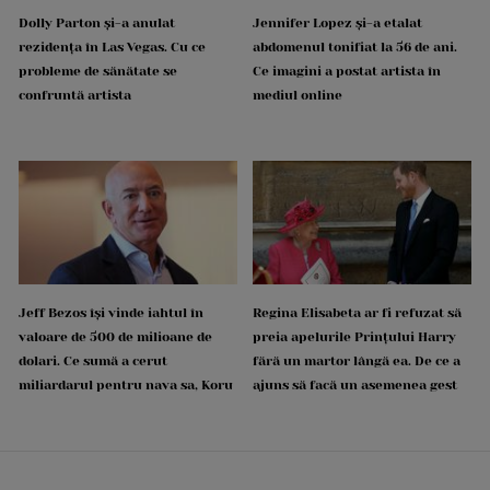
Dolly Parton și-a anulat
Jennifer Lopez și-a etalat
rezidența în Las Vegas. Cu ce
abdomenul tonifiat la 56 de ani.
probleme de sănătate se
Ce imagini a postat artista în
confruntă artista
mediul online
Jeff Bezos își vinde iahtul în
Regina Elisabeta ar fi refuzat să
valoare de 500 de milioane de
preia apelurile Prințului Harry
dolari. Ce sumă a cerut
fără un martor lângă ea. De ce a
miliardarul pentru nava sa, Koru
ajuns să facă un asemenea gest