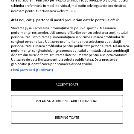
care colaboram. Prin click pe “VREAU SA MODIFIC SETARILE INDIVIDUAL” puteti
schimba preferintele in mod individual, mai putin cele legate de cookie strict
ABONEAZĂ-TE LA NEWSLETTER
necesare pentru functionarea website-ului.
Atât noi, cât și partenerii noștri prelucrăm datele pentru a oferi:
Urmareste-ne pe:
Stocarea și/sau accesarea informațiilor de pe un dispozitiv. Măsurarea
performanței reclamelor. Utilizarea profilurilor pentru selectarea conținutului
personalizat. Dezvoltarea și îmbunătățirea serviciilor. Crearea profilurilor de
conținut personalizat. Utilizarea profilurilor pentru selectarea publicității
personalizate. Crearea profilurilor pentru publicitate personalizată. Măsurarea
performanței conținutului. Înțelegerea publicului prin statistici sau combinații
de date din surse diferite. Utilizarea datelor limitate pentru a selecta conținutul.
Utilizarea de date limitate pentru a selecta publicitatea. Date precise de
Cele mai citite
geolocație și identificarea prin scanarea dispozitivului.
Listă parteneri (furnizori)
BEAUTY
BEAUTY TIPS
BE
țe
7 uleiuri care stimulează creșterea rapidă a
Ce
ACCEPT TOATE
părului
de
VREAU SA MODIFIC SETARILE INDIVIDUAL
RESPING TOATE