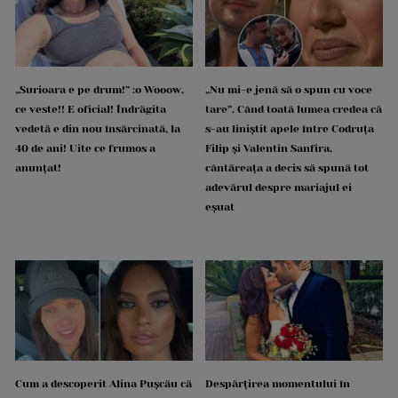
„Surioara e pe drum!” :o Wooow,
„Nu mi-e jenă să o spun cu voce
ce veste!! E oficial! Îndrăgita
tare”. Când toată lumea credea că
vedetă e din nou însărcinată, la
s-au liniștit apele între Codruța
40 de ani! Uite ce frumos a
Filip și Valentin Sanfira,
anunțat!
cântăreața a decis să spună tot
adevărul despre mariajul ei
eșuat
Cum a descoperit Alina Pușcău că
Despărțirea momentului în