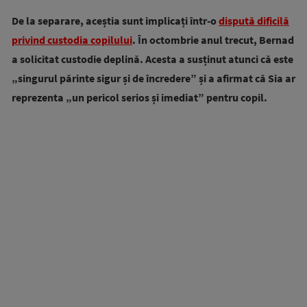
De la separare, aceștia sunt implicați într-o
dispută dificilă
privind custodia copilului
. În octombrie anul trecut, Bernad
a solicitat custodie deplină. Acesta a susținut atunci că este
„singurul părinte sigur și de încredere” și a afirmat că Sia ar
reprezenta „un pericol serios și imediat” pentru copil.