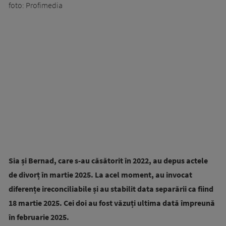
foto: Profimedia
Sia și Bernad, care s-au căsătorit în 2022, au depus actele
de divorț în martie 2025. La acel moment, au invocat
diferențe ireconciliabile și au stabilit data separării ca fiind
18 martie 2025. Cei doi au fost văzuți ultima dată împreună
în februarie 2025.