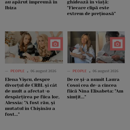
au apărut împreună în
ghidează în viață:
Ibiza
"Fiecare clipă este
extrem de prețioasă"
—
PEOPLE
06 august 2026
—
PEOPLE
06 august 2026
Elena Vîșcu, despre
De ce și-a numit Laura
divorțul de CRBL și cât
Cosoi cea de-a cincea
de mult a afectat-o
fiică Nina Elisabeta: "Am
despărțirea pe fiica lor,
simțit..."
Alessia: "A fost rău, și
mutatul în Chișinău a
fost..."