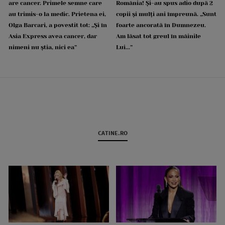
are cancer. Primele semne care
România! Și-au spus adio după 2
au trimis-o la medic. Prietena ei,
copii și mulți ani împreună. „Sunt
Olga Barcari, a povestit tot: „Și în
foarte ancorată în Dumnezeu.
Asia Express avea cancer, dar
Am lăsat tot greul în mâinile
nimeni nu știa, nici ea”
Lui...”
CATINE.RO