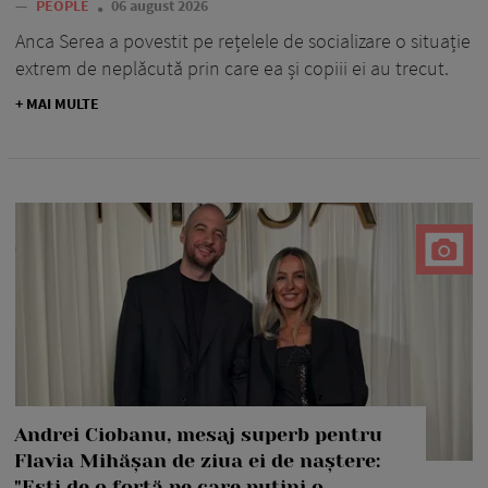
—
PEOPLE
06 august 2026
Anca Serea a povestit pe rețelele de socializare o situație
extrem de neplăcută prin care ea și copiii ei au trecut.
+ MAI MULTE
Andrei Ciobanu, mesaj superb pentru
Flavia Mihășan de ziua ei de naștere:
"Ești de o forță pe care puțini o