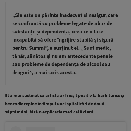
„Sia este un părinte inadecvat și nesigur, care
se confruntă cu probleme legate de abuz de
substanțe și dependență, ceea ce o face
incapabilă să ofere îngrijire stabilă și sigură
pentru Summi”, a susținut el. „Sunt medic,
tânăr, sănătos și nu am antecedente penale
sau probleme de dependență de alcool sau
droguri”, a mai scris acesta.
El a mai susținut că artista ar fi ieșit pozitiv la barbiturice și
benzodiazepine în timpul unei spitalizări de două
săptămâni, fără o explicație medicală clară.