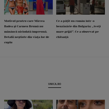
Motivul pentru care Mircea
Ce a pățit un român într-o
Badea și Carmen Brumă nu
benzinărie din Bulgaria: „Aveți
mănâncă niciodată împreună.
mare grijă!”. Ce a observat pe
Detalii neștiute din viața lor de
chitanță
cuplu
UNICA.RO