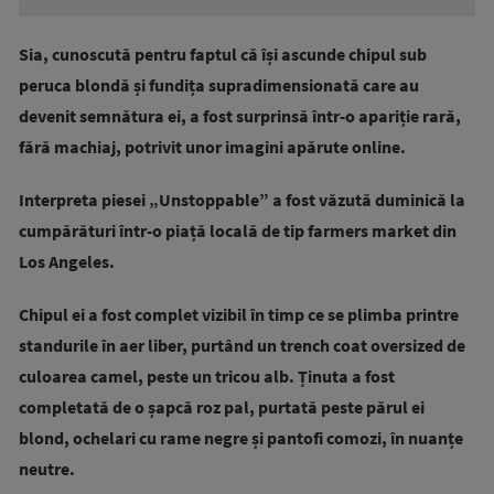
Sia, cunoscută pentru faptul că își ascunde chipul sub
peruca blondă și fundița supradimensionată care au
devenit semnătura ei, a fost surprinsă într-o apariție rară,
fără machiaj, potrivit unor imagini apărute online.
Interpreta piesei „Unstoppable” a fost văzută duminică la
cumpărături într-o piață locală de tip farmers market din
Los Angeles.
Chipul ei a fost complet vizibil în timp ce se plimba printre
standurile în aer liber, purtând un trench coat oversized de
culoarea camel, peste un tricou alb. Ținuta a fost
completată de o șapcă roz pal, purtată peste părul ei
blond, ochelari cu rame negre și pantofi comozi, în nuanțe
neutre.