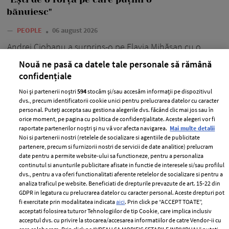
bănuiesc"
—
PEOPLE
06 august 2026
Andrei Ciobanu a surprins-o pe Flavia Mihășan cu o
declarație de ziua ei de naștere.
Nouă ne pasă ca datele tale personale să rămână
confidențiale
+ MAI MULTE
Noi și partenerii noștri
594
stocăm și/sau accesăm informații pe dispozitivul
dvs., precum identificatorii cookie unici pentru prelucrarea datelor cu caracter
personal. Puteți accepta sau gestiona alegerile dvs. făcând clic mai jos sau în
orice moment, pe pagina cu politica de confidențialitate. Aceste alegeri vor fi
raportate partenerilor noștri și nu vă vor afecta navigarea.
Mai multe detalii
MAI MULTE ARTICOLE
Noi si partenerii nostri (retelele de socializare si agentiile de publicitate
partenere, precum si furnizorii nostri de servicii de date analitice) prelucram
date pentru a permite website-ului sa functioneze, pentru a personaliza
continutul si anunturile publicitare afisate in functie de interesele si/sau profilul
dvs., pentru a va oferi functionalitati aferente retelelor de socializare si pentru a
analiza traficul pe website. Beneficiati de drepturile prevazute de art. 15-22 din
GDPR in legatura cu prelucrarea datelor cu caracter personal. Aceste drepturi pot
fi exercitate prin modalitatea indicata
aici
. Prin click pe “ACCEPT TOATE”,
acceptati folosirea tuturor Tehnologiilor de tip Cookie, care implica inclusiv
acceptul dvs. cu privire la stocarea/accesarea informatiilor de catre Vendor-ii cu