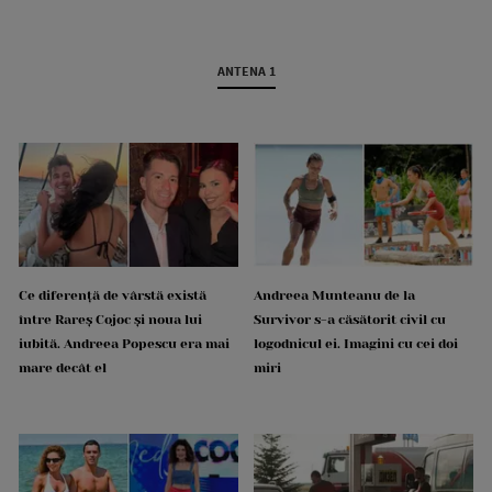
ANTENA 1
Ce diferență de vârstă există
Andreea Munteanu de la
între Rareș Cojoc și noua lui
Survivor s-a căsătorit civil cu
iubită. Andreea Popescu era mai
logodnicul ei. Imagini cu cei doi
mare decât el
miri