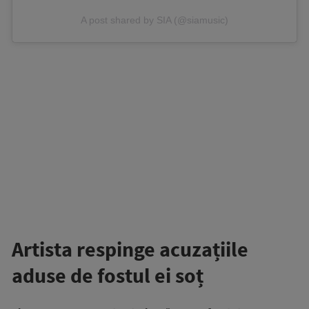
A post shared by SIA (@siamusic)
Artista respinge acuzațiile
aduse de fostul ei soț