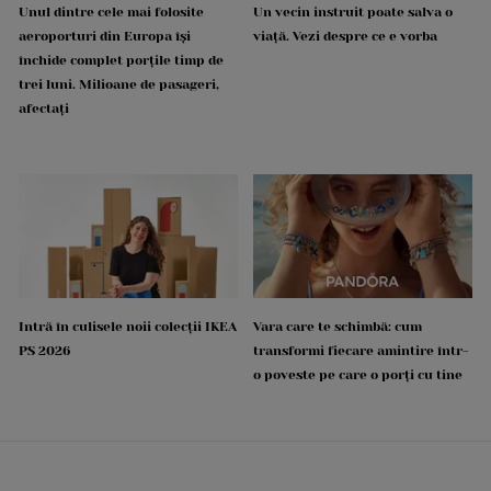
Unul dintre cele mai folosite
Un vecin instruit poate salva o
aeroporturi din Europa își
viață. Vezi despre ce e vorba
închide complet porțile timp de
trei luni. Milioane de pasageri,
afectați
Intră în culisele noii colecții IKEA
Vara care te schimbă: cum
PS 2026
transformi fiecare amintire într-
o poveste pe care o porți cu tine