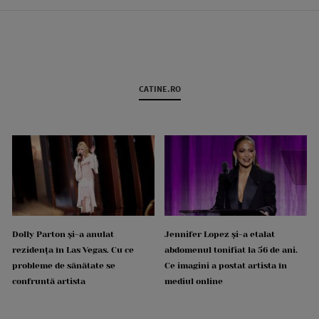
CATINE.RO
Dolly Parton și-a anulat
Jennifer Lopez și-a etalat
rezidența în Las Vegas. Cu ce
abdomenul tonifiat la 56 de ani.
probleme de sănătate se
Ce imagini a postat artista în
confruntă artista
mediul online