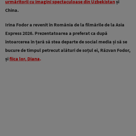
urmăritorii cu imagini spectaculoase din Uzbekistan
și
China.
Irina Fodor a revenit în România de la filmările de la Asia
Express 2026. Prezentatoarea a preferat ca după
întoarcerea în țară să stea departe de social media și să se
bucure de timpul petrecut alături de soțul ei, Răzvan Fodor,
și
fiica lor, Diana
.