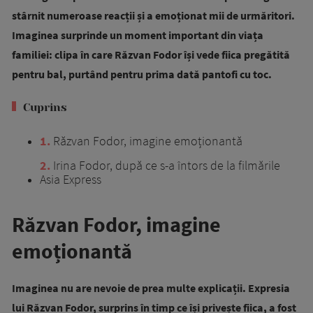
stârnit numeroase reacții și a emoționat mii de urmăritori.
Imaginea surprinde un moment important din viața
familiei: clipa în care Răzvan Fodor își vede fiica pregătită
pentru bal, purtând pentru prima dată pantofi cu toc.
Cuprins
1
Răzvan Fodor, imagine emoționantă
2
Irina Fodor, după ce s-a întors de la filmările
Asia Express
Răzvan Fodor, imagine
emoționantă
Imaginea nu are nevoie de prea multe explicații. Expresia
lui Răzvan Fodor, surprins în timp ce își privește fiica, a fost