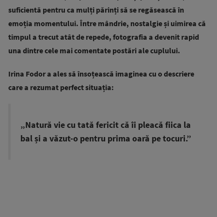
suficientă pentru ca mulți părinți să se regăsească în
emoția momentului. Între mândrie, nostalgie și uimirea că
timpul a trecut atât de repede, fotografia a devenit rapid
una dintre cele mai comentate postări ale cuplului.
Irina Fodor a ales să însoțească imaginea cu o descriere
care a rezumat perfect situația:
„Natură vie cu tată fericit că îi pleacă fiica la
bal și a văzut-o pentru prima oară pe tocuri.”