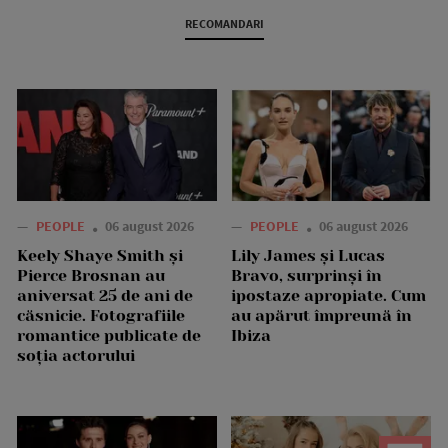
RECOMANDARI
—
PEOPLE
06 august 2026
—
PEOPLE
06 august 2026
Keely Shaye Smith și
Lily James și Lucas
Pierce Brosnan au
Bravo, surprinși în
aniversat 25 de ani de
ipostaze apropiate. Cum
căsnicie. Fotografiile
au apărut împreună în
romantice publicate de
Ibiza
soția actorului