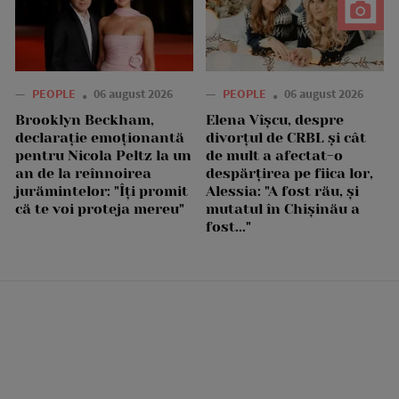
—
PEOPLE
06 august 2026
—
PEOPLE
06 august 2026
Brooklyn Beckham,
Elena Vîșcu, despre
declarație emoționantă
divorțul de CRBL și cât
pentru Nicola Peltz la un
de mult a afectat-o
an de la reînnoirea
despărțirea pe fiica lor,
jurămintelor: "Îți promit
Alessia: "A fost rău, și
că te voi proteja mereu"
mutatul în Chișinău a
fost..."