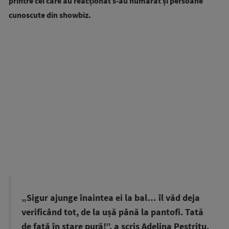
printre cei care au reacționat s-au numărat și persoane
cunoscute din showbiz.
„Sigur ajunge înaintea ei la bal… îl văd deja
verificând tot, de la ușă până la pantofi. Tată
de fată în stare pură!”, a scris Adelina Pestrițu.