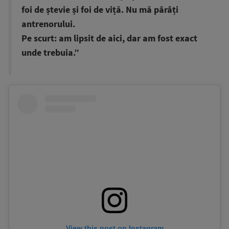
foi de ștevie și foi de viță. Nu mă pârâți
antrenorului.
Pe scurt: am lipsit de aici, dar am fost exact
unde trebuia.”
View this post on Instagram