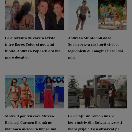
Ce diferență de vârstă există
Andreea Munteanu de la
între Rareș Cojoc și noua lui
Survivor s-a căsătorit civil cu
iubită. Andreea Popescu era mai
logodnicul ei. Imagini cu cei doi
mare decât el
miri
Motivul pentru care Mircea
Ce a pățit un român într-o
Badea și Carmen Brumă nu
benzinărie din Bulgaria: „Aveți
mănâncă niciodată împreună.
mare grijă!”. Ce a observat pe