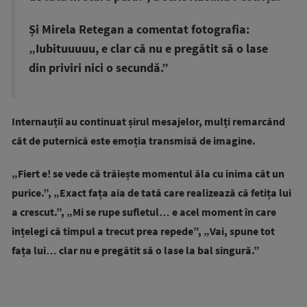
Și Mirela Retegan a comentat fotografia:
„Iubituuuuu, e clar că nu e pregătit să o lase
din priviri nici o secundă.”
Internauții au continuat șirul mesajelor, mulți remarcând
cât de puternică este emoția transmisă de imagine.
„Fiert e! se vede că trăiește momentul ăla cu inima cât un
purice.”, „Exact fața aia de tată care realizează că fetița lui
a crescut.”, „Mi se rupe sufletul… e acel moment în care
înțelegi că timpul a trecut prea repede”, „Vai, spune tot
fața lui… clar nu e pregătit să o lase la bal singură.”