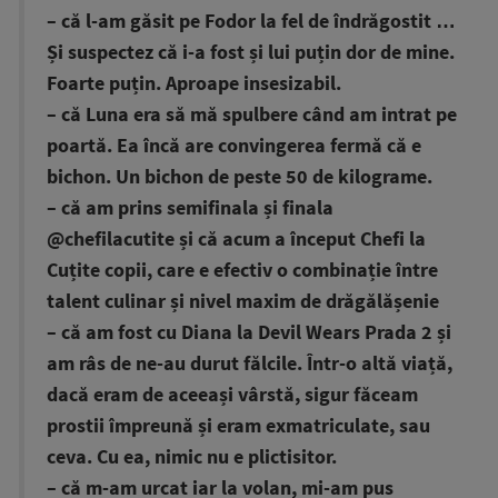
– că l-am găsit pe Fodor la fel de îndrăgostit …
Și suspectez că i-a fost și lui puțin dor de mine.
Foarte puțin. Aproape insesizabil.
– că Luna era să mă spulbere când am intrat pe
poartă. Ea încă are convingerea fermă că e
bichon. Un bichon de peste 50 de kilograme.
– că am prins semifinala și finala
@chefilacutite și că acum a început Chefi la
Cuțite copii, care e efectiv o combinație între
talent culinar și nivel maxim de drăgălășenie
– că am fost cu Diana la Devil Wears Prada 2 și
am râs de ne-au durut fălcile. Într-o altă viață,
dacă eram de aceeași vârstă, sigur făceam
prostii împreună și eram exmatriculate, sau
ceva. Cu ea, nimic nu e plictisitor.
– că m-am urcat iar la volan, mi-am pus