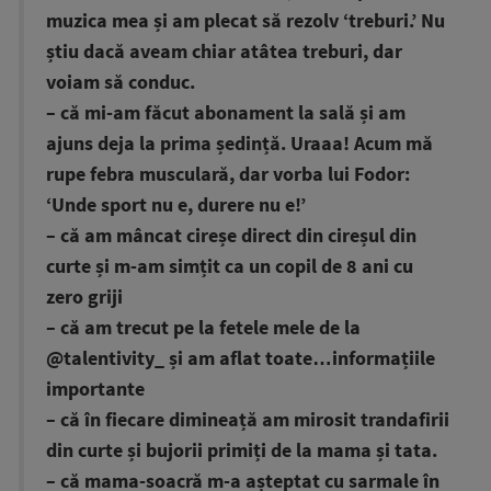
muzica mea și am plecat să rezolv ‘treburi.’ Nu
știu dacă aveam chiar atâtea treburi, dar
voiam să conduc.
– că mi-am făcut abonament la sală și am
ajuns deja la prima ședință. Uraaa! Acum mă
rupe febra musculară, dar vorba lui Fodor:
‘Unde sport nu e, durere nu e!’
– că am mâncat cireșe direct din cireșul din
curte și m-am simțit ca un copil de 8 ani cu
zero griji
– că am trecut pe la fetele mele de la
@talentivity_ și am aflat toate…informațiile
importante
– că în fiecare dimineață am mirosit trandafirii
din curte și bujorii primiți de la mama și tata.
– că mama-soacră m-a așteptat cu sarmale în