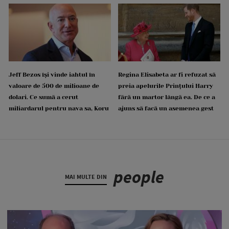
Jeff Bezos își vinde iahtul în
Regina Elisabeta ar fi refuzat să
valoare de 500 de milioane de
preia apelurile Prințului Harry
dolari. Ce sumă a cerut
fără un martor lângă ea. De ce a
miliardarul pentru nava sa, Koru
ajuns să facă un asemenea gest
people
MAI MULTE DIN