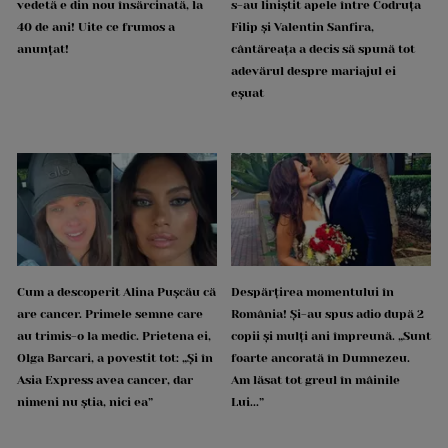
vedetă e din nou însărcinată, la
s-au liniștit apele între Codruța
40 de ani! Uite ce frumos a
Filip și Valentin Sanfira,
anunțat!
cântăreața a decis să spună tot
adevărul despre mariajul ei
eșuat
Cum a descoperit Alina Pușcău că
Despărțirea momentului în
are cancer. Primele semne care
România! Și-au spus adio după 2
au trimis-o la medic. Prietena ei,
copii și mulți ani împreună. „Sunt
Olga Barcari, a povestit tot: „Și în
foarte ancorată în Dumnezeu.
Asia Express avea cancer, dar
Am lăsat tot greul în mâinile
nimeni nu știa, nici ea”
Lui...”