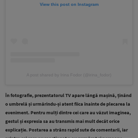
View this post on Instagram
A post shared by Irina Fodor (@irina_fodor)
În fotografie, prezentatorul TV apare lângă mașină, ținând
o umbrelă și urmărindu-și atent fiica înainte de plecarea la
eveniment. Pentru mulți dintre cei care au văzut imaginea,
gestul și expresia sa au transmis mai mult decât orice
explicație. Postarea a strâns rapid sute de comentarii, iar