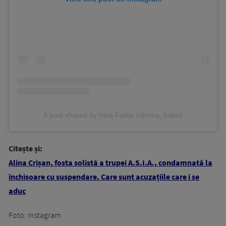
A post shared by Irina Fodor (@irina_fodor)
Citește și:
Alina Crișan, fosta solistă a trupei A.S.I.A., condamnată la
închisoare cu suspendare. Care sunt acuzațiile care i se
aduc
Foto: Instagram