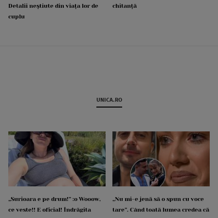
Detalii neștiute din viața lor de
chitanță
cuplu
UNICA.RO
„Surioara e pe drum!” :o Wooow,
„Nu mi-e jenă să o spun cu voce
ce veste!! E oficial! Îndrăgita
tare”. Când toată lumea credea că