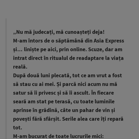
„Nu mă judecați, mă cunoașteți deja!
M-am întors de o săptămână din Asia Express
și… liniște pe aici, prin online. Scuze, dar am
intrat direct în ritualul de readaptare la viața
reală.
După două luni plecată, tot ce am vrut a fost
să stau cu ai mei. Și parcă nici acum nu mă
satur să îi privesc și să îi ascult. În fiecare
seară am stat pe terasă, cu toate luminile
aprinse în grădină, câte un pahar de vin și
povești fără sfârșit. Serile alea care îți repară
tot.
M-am bucurat de toate lucrurile mici: