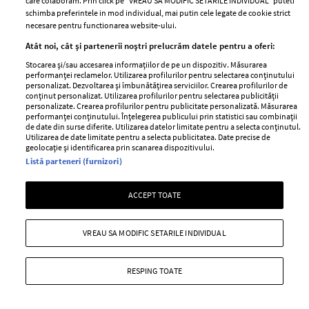
care colaboram. Prin click pe “VREAU SA MODIFIC SETARILE INDIVIDUAL” puteti
schimba preferintele in mod individual, mai putin cele legate de cookie strict
necesare pentru functionarea website-ului.
Atât noi, cât și partenerii noștri prelucrăm datele pentru a oferi:
Stocarea și/sau accesarea informațiilor de pe un dispozitiv. Măsurarea
performanței reclamelor. Utilizarea profilurilor pentru selectarea conținutului
personalizat. Dezvoltarea și îmbunătățirea serviciilor. Crearea profilurilor de
conținut personalizat. Utilizarea profilurilor pentru selectarea publicității
personalizate. Crearea profilurilor pentru publicitate personalizată. Măsurarea
performanței conținutului. Înțelegerea publicului prin statistici sau combinații
de date din surse diferite. Utilizarea datelor limitate pentru a selecta conținutul.
Utilizarea de date limitate pentru a selecta publicitatea. Date precise de
geolocație și identificarea prin scanarea dispozitivului.
Situația neplăcută prin care a trecut
Listă parteneri (furnizori)
Anca Serea în timpul călătoriei cu
trenul în Italia, alături de copii: "Suntem
ACCEPT TOATE
șocați, nu știm ce putem să facem..."
VREAU SA MODIFIC SETARILE INDIVIDUAL
—
PEOPLE
06 august 2026
Anca Serea a povestit pe rețelele de socializare o situație
RESPING TOATE
extrem de neplăcută prin care ea și copiii ei au trecut.
+ MAI MULTE