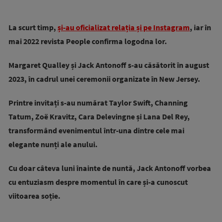
La scurt timp,
și-au oficializat relația și pe Instagram
, iar în
mai 2022 revista People confirma logodna lor.
Margaret Qualley și Jack Antonoff s-au căsătorit în august
2023, în cadrul unei ceremonii organizate în New Jersey.
Printre invitați s-au numărat Taylor Swift, Channing
Tatum, Zoë Kravitz, Cara Delevingne și Lana Del Rey,
transformând evenimentul într-una dintre cele mai
elegante nunți ale anului.
Cu doar câteva luni înainte de nuntă, Jack Antonoff vorbea
cu entuziasm despre momentul în care și-a cunoscut
viitoarea soție.