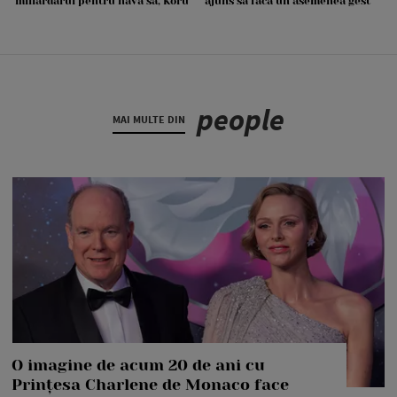
miliardarul pentru nava sa, Koru
ajuns să facă un asemenea gest
people
MAI MULTE DIN
O imagine de acum 20 de ani cu
Prințesa Charlene de Monaco face