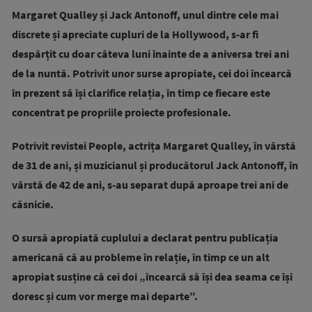
Margaret Qualley și Jack Antonoff, unul dintre cele mai
discrete și apreciate cupluri de la Hollywood, s-ar fi
despărțit cu doar câteva luni înainte de a aniversa trei ani
de la nuntă. Potrivit unor surse apropiate, cei doi încearcă
în prezent să își clarifice relația, în timp ce fiecare este
concentrat pe propriile proiecte profesionale.
Potrivit revistei People, actrița Margaret Qualley, în vârstă
de 31 de ani, și muzicianul și producătorul Jack Antonoff, în
vârstă de 42 de ani, s-au separat după aproape trei ani de
căsnicie.
O sursă apropiată cuplului a declarat pentru publicația
americană că au probleme în relație, în timp ce un alt
apropiat susține că cei doi „încearcă să își dea seama ce își
doresc și cum vor merge mai departe”.