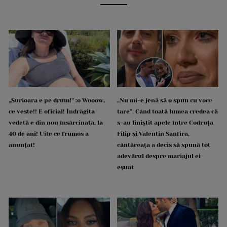
„Surioara e pe drum!” :o Wooow,
„Nu mi-e jenă să o spun cu voce
ce veste!! E oficial! Îndrăgita
tare”. Când toată lumea credea că
vedetă e din nou însărcinată, la
s-au liniștit apele între Codruța
40 de ani! Uite ce frumos a
Filip și Valentin Sanfira,
anunțat!
cântăreața a decis să spună tot
adevărul despre mariajul ei
eșuat