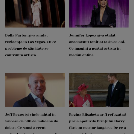
Dolly Parton și-a anulat
Jennifer Lopez și-a etalat
rezidența în Las Vegas. Cu ce
abdomenul tonifiat la 56 de ani.
probleme de sănătate se
Ce imagini a postat artista în
confruntă artista
mediul online
Jeff Bezos își vinde iahtul în
Regina Elisabeta ar fi refuzat să
valoare de 500 de milioane de
preia apelurile Prințului Harry
dolari. Ce sumă a cerut
fără un martor lângă ea. De ce a