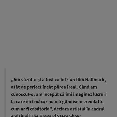
„Am văzut-o și a fost ca într-un film Hallmark,
atât de perfect încât părea ireal. Când am
cunoscut-o, am început să îmi imaginez lucruri
la care nici măcar nu mă gândisem vreodată,
cum ar fi căsătoria”, declara artistul în cadrul
emisiunii The Howard Stern Show.