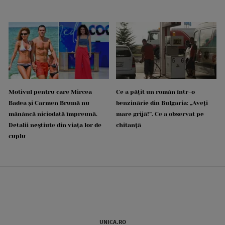
Motivul pentru care Mircea
Ce a pățit un român într-o
Badea și Carmen Brumă nu
benzinărie din Bulgaria: „Aveți
mănâncă niciodată împreună.
mare grijă!”. Ce a observat pe
Detalii neștiute din viața lor de
chitanță
cuplu
UNICA.RO