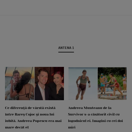
ANTENA 1
Ce diferență de vârstă există
Andreea Munteanu de la
între Rareș Cojoc și noua lui
Survivor s-a căsătorit civil cu
iubită. Andreea Popescu era mai
logodnicul ei. Imagini cu cei doi
mare decât el
miri