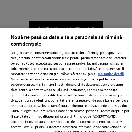
ABONEAZĂ-TE LA NEWSLETTER
Nouă ne pasă ca datele tale personale să rămână
confidențiale
Urmareste-ne pe:
Noi și partenerii noștri
594
stocăm și/sau accesăm informații pe dispozitivul
dvs., precum identificatorii cookie unici pentru prelucrarea datelor cu caracter
personal. Puteți accepta sau gestiona alegerile dvs. făcând clic mai jos sau în
orice moment, pe pagina cu politica de confidențialitate. Aceste alegeri vor fi
raportate partenerilor noștri și nu vă vor afecta navigarea.
Mai multe detalii
Noi si partenerii nostri (retelele de socializare si agentiile de publicitate
Cele mai citite
partenere, precum si furnizorii nostri de servicii de date analitice) prelucram
date pentru a permite website-ului sa functioneze, pentru a personaliza
BEAUTY
BEAUTY TIPS
BE
continutul si anunturile publicitare afisate in functie de interesele si/sau profilul
dvs., pentru a va oferi functionalitati aferente retelelor de socializare si pentru a
țe
7 uleiuri care stimulează creșterea rapidă a
Ce
analiza traficul pe website. Beneficiati de drepturile prevazute de art. 15-22 din
părului
de
GDPR in legatura cu prelucrarea datelor cu caracter personal. Aceste drepturi pot
fi exercitate prin modalitatea indicata
aici
. Prin click pe “ACCEPT TOATE”,
acceptati folosirea tuturor Tehnologiilor de tip Cookie, care implica inclusiv
acceptul dvs. cu privire la stocarea/accesarea informatiilor de catre Vendor-ii cu