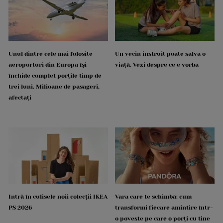
Unul dintre cele mai folosite
Un vecin instruit poate salva o
aeroporturi din Europa își
viață. Vezi despre ce e vorba
închide complet porțile timp de
trei luni. Milioane de pasageri,
afectați
Intră în culisele noii colecții IKEA
Vara care te schimbă: cum
PS 2026
transformi fiecare amintire într-
o poveste pe care o porți cu tine