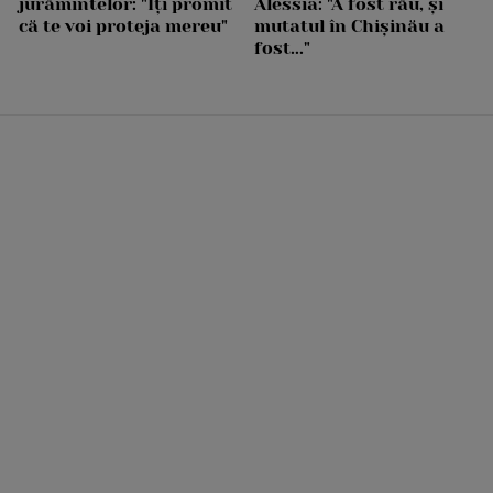
jurămintelor: "Îți promit
Alessia: "A fost rău, și
că te voi proteja mereu"
mutatul în Chișinău a
fost..."