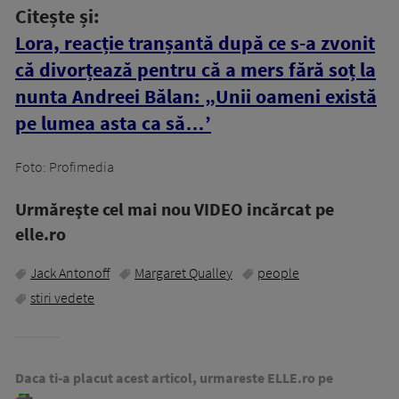
Citește și:
Lora, reacție tranșantă după ce s-a zvonit
că divorțează pentru că a mers fără soț la
nunta Andreei Bălan: „Unii oameni există
pe lumea asta ca să…’
Foto: Profimedia
Urmăreşte cel mai nou VIDEO incărcat pe
elle.ro
Jack Antonoff
Margaret Qualley
people
stiri vedete
Daca ti-a placut acest articol, urmareste ELLE.ro pe