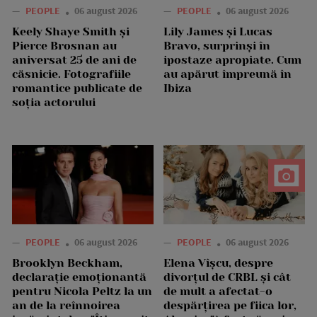
—
PEOPLE
06 august 2026
—
PEOPLE
06 august 2026
Keely Shaye Smith și
Lily James și Lucas
Pierce Brosnan au
Bravo, surprinși în
aniversat 25 de ani de
ipostaze apropiate. Cum
căsnicie. Fotografiile
au apărut împreună în
romantice publicate de
Ibiza
soția actorului
—
PEOPLE
06 august 2026
—
PEOPLE
06 august 2026
Brooklyn Beckham,
Elena Vîșcu, despre
declarație emoționantă
divorțul de CRBL și cât
pentru Nicola Peltz la un
de mult a afectat-o
an de la reînnoirea
despărțirea pe fiica lor,