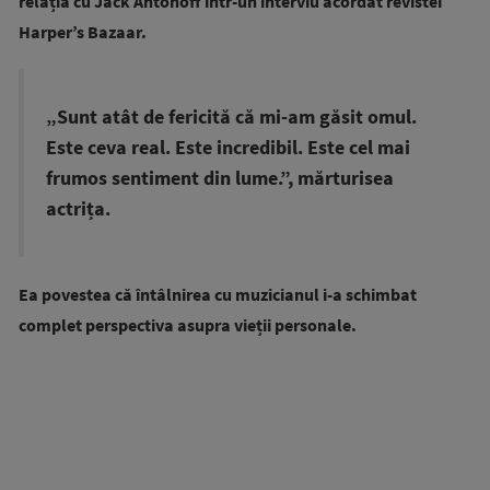
relația cu Jack Antonoff într-un interviu acordat revistei
Harper’s Bazaar.
„Sunt atât de fericită că mi-am găsit omul.
Este ceva real. Este incredibil. Este cel mai
frumos sentiment din lume.”, mărturisea
actrița.
Ea povestea că întâlnirea cu muzicianul i-a schimbat
complet perspectiva asupra vieții personale.