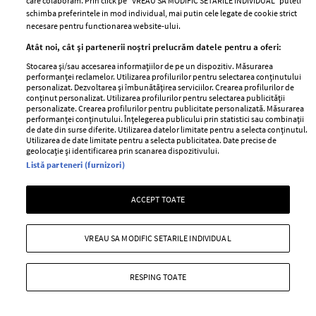
care colaboram. Prin click pe “VREAU SA MODIFIC SETARILE INDIVIDUAL” puteti
schimba preferintele in mod individual, mai putin cele legate de cookie strict
necesare pentru functionarea website-ului.
Atât noi, cât și partenerii noștri prelucrăm datele pentru a oferi:
Stocarea și/sau accesarea informațiilor de pe un dispozitiv. Măsurarea
performanței reclamelor. Utilizarea profilurilor pentru selectarea conținutului
ELLE Style Awards
Termeni si conditii
personalizat. Dezvoltarea și îmbunătățirea serviciilor. Crearea profilurilor de
conținut personalizat. Utilizarea profilurilor pentru selectarea publicității
2024
Politica de
personalizate. Crearea profilurilor pentru publicitate personalizată. Măsurarea
performanței conținutului. Înțelegerea publicului prin statistici sau combinații
Despre ELLE
confidențialitate
de date din surse diferite. Utilizarea datelor limitate pentru a selecta conținutul.
Romania
Utilizarea de date limitate pentru a selecta publicitatea. Date precise de
Politica de cookies
geolocație și identificarea prin scanarea dispozitivului.
Contact
Publicitate
Listă parteneri (furnizori)
Abonamente
ACCEPT TOATE
Stiri
Libertatea pentru
VREAU SA MODIFIC SETARILE INDIVIDUAL
femei
GSP
Viva
Unica
RESPING TOATE
Avantaje
Baby
Retete practice
Retete