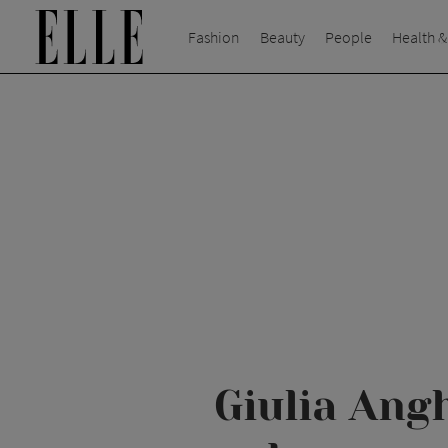
Fashion
Beauty
People
Health &
Giulia Ang