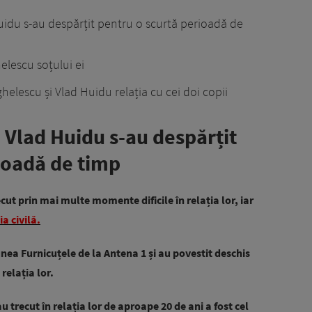
uidu s-au despărțit pentru o scurtă perioadă de
elescu soțului ei
elescu și Vlad Huidu relația cu cei doi copii
i Vlad Huidu s-au despărțit
ioadă de timp
cut prin mai multe momente dificile în relația lor, iar
a civilă.
iunea Furnicuțele de la Antena 1 și au povestit deschis
 relația lor.
trecut în relația lor de aproape 20 de ani a fost cel