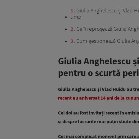
1
Giulia Anghelescu și Vlad H
timp
2
Ce îi reproșează Giulia Angh
3
Cum gestionează Giulia Angh
Giulia Anghelescu ș
pentru o scurtă per
Giulia Anghelescu și Vlad Huidu au tre
recent au aniversat 14 ani de la cununi
Cei doi au fost invitați recent în emis
și despre lucrurile mai puțin știute din
Cel mai complicat moment prin care au 