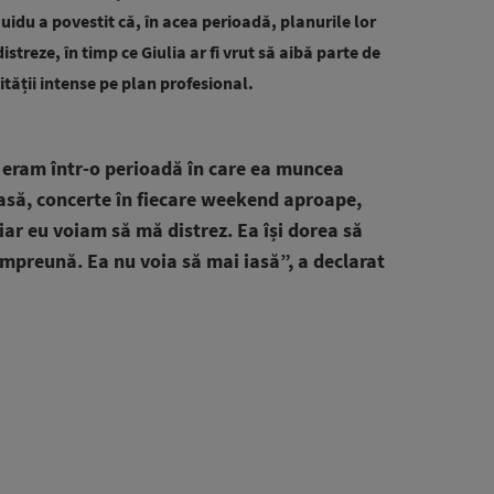
uidu a povestit că, în acea perioadă, planurile lor
istreze, în timp ce Giulia ar fi vrut să aibă parte de
vității intense pe plan profesional.
 eram într-o perioadă în care ea muncea
casă, concerte în fiecare weekend aproape,
 iar eu voiam să mă distrez. Ea își dorea să
împreună. Ea nu voia să mai iasă”, a declarat