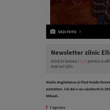
VEZI FOTO
Newsletter zilnic Ell
Intră în lumea
ELLE
pentru a afl
mai noi știri.
Giulia Anghelescu și Vlad Huidu forme
autohton. Cei doi s-au căsătorit în 20
Mikael.
Cuprins