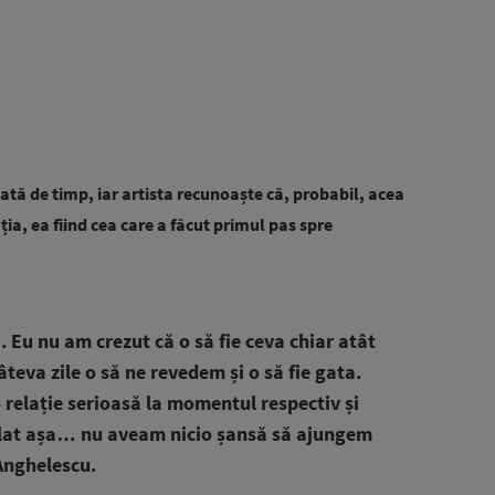
ată de timp, iar artista recunoaște că, probabil, acea
ția, ea fiind cea care a făcut primul pas spre
. Eu nu am crezut că o să fie ceva chiar atât
teva zile o să ne revedem și o să fie gata.
 relație serioasă la momentul respectiv și
mplat așa… nu aveam nicio șansă să ajungem
 Anghelescu.