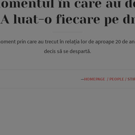
omentul în care au de
„A luat-o fiecare pe d
ment prin care au trecut în relația lor de aproape 20 de ani 
decis să se despartă.
—
HOMEPAGE
/
PEOPLE
/
STI