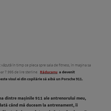
văzută în timp ce pleca spre sala de fitness, în mașina sa
r 7.995 de lire sterline.
Răducanu
a devenit
ste visul ei din copilărie să aibă un Porsche 911.
a dintre mașinile 911 ale antrenorului meu,
 dată când mă duceam la antrenament, îi