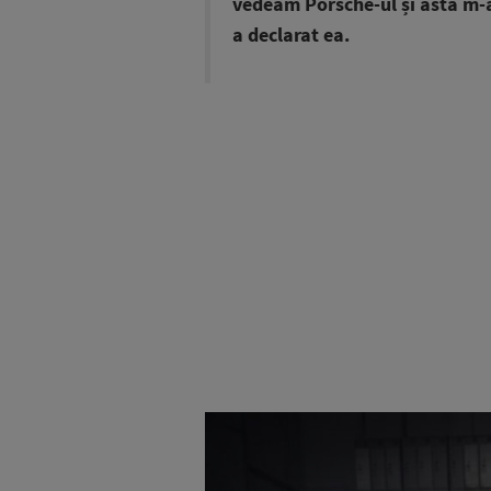
vedeam Porsche-ul și asta m-a 
a declarat ea.