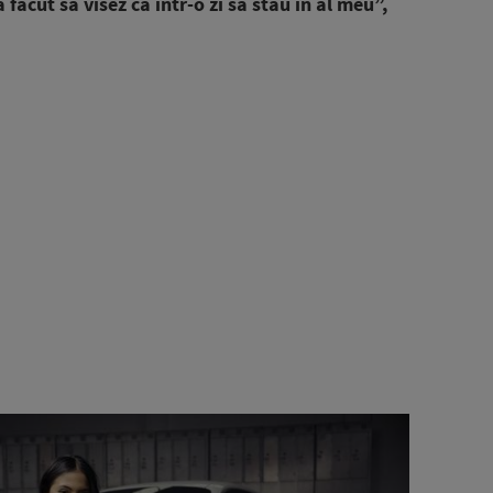
făcut să visez ca într-o zi să stau în al meu”,