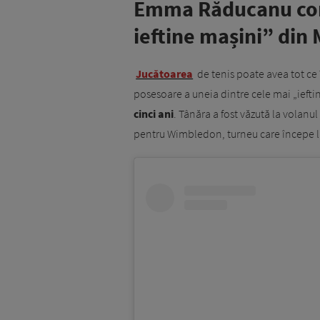
Emma Răducanu con
ieftine mașini” din
Jucătoarea
de tenis poate avea tot ce
posesoare a uneia dintre cele mai „iefti
cinci ani
. Tânăra a fost văzută la volan
pentru Wimbledon, turneu care începe l