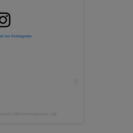
st on Instagram
aducanu (@emmaraducanu_sg)