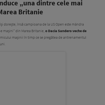
duce „una dintre cele mai
 Marea Britanie
 își dorește, însă campioana de la US Open este mândra
ne mașini” din Marea Britanie,
o Dacia Sandero veche de
ul micului mașinii în timp ce se pregătea de antrenamentul
uni.