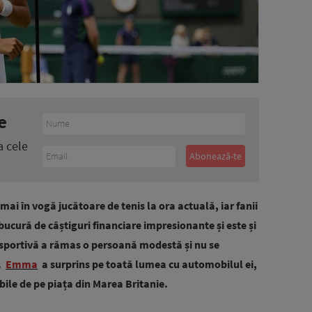
e
a cele
i în vogă jucătoare de tenis la ora actuală, iar fanii
 bucură de câștiguri financiare impresionante și este și
sportivă a rămas o persoană modestă și nu se
.
Emma
a surprins pe toată lumea cu automobilul ei,
bile de pe piața din Marea Britanie.