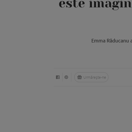
este imagin
Emma Răducanu a s
Urmărește-ne