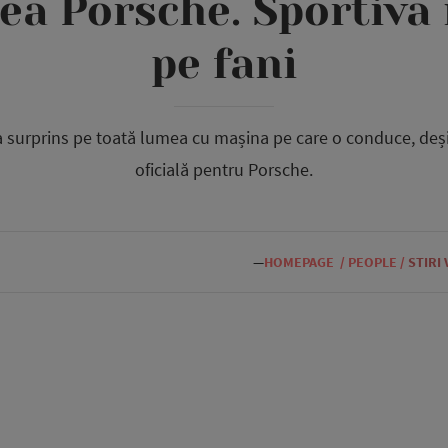
ea Porsche. Sportiva 
pe fani
urprins pe toată lumea cu mașina pe care o conduce, deși
oficială pentru Porsche.
—
HOMEPAGE
/
PEOPLE
/
STIRI