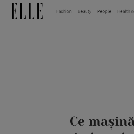
Fashion
Beauty
People
Health &
Ce mașină