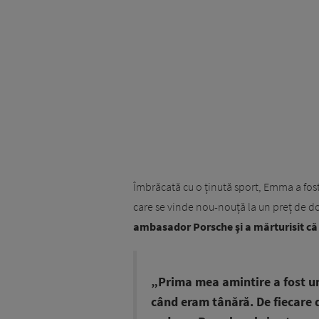
Îmbrăcată cu o ținută sport, Emma a fost 
care se vinde nou-nouță la un preț de doa
ambasador Porsche şi a mărturisit că e
„Prima mea amintire a fost un
când eram tânără. De fiecare