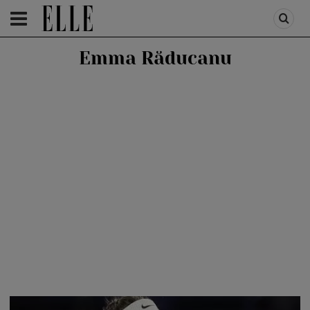
HOMEPAGE
/
PEOPLE
/
STIRI VEDETE
Emma Răducanu