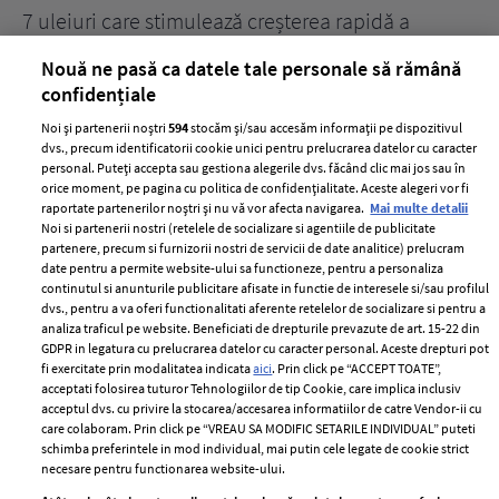
țe
7 uleiuri care stimulează creșterea rapidă a
Ce
părului
de
Nouă ne pasă ca datele tale personale să rămână
confidențiale
Noi și partenerii noștri
594
stocăm și/sau accesăm informații pe dispozitivul
dvs., precum identificatorii cookie unici pentru prelucrarea datelor cu caracter
personal. Puteți accepta sau gestiona alegerile dvs. făcând clic mai jos sau în
orice moment, pe pagina cu politica de confidențialitate. Aceste alegeri vor fi
raportate partenerilor noștri și nu vă vor afecta navigarea.
Mai multe detalii
Noi si partenerii nostri (retelele de socializare si agentiile de publicitate
partenere, precum si furnizorii nostri de servicii de date analitice) prelucram
ELLE Style Awards
Termeni si conditii
date pentru a permite website-ului sa functioneze, pentru a personaliza
2024
continutul si anunturile publicitare afisate in functie de interesele si/sau profilul
Politica de
dvs., pentru a va oferi functionalitati aferente retelelor de socializare si pentru a
Despre ELLE
confidențialitate
analiza traficul pe website. Beneficiati de drepturile prevazute de art. 15-22 din
Romania
GDPR in legatura cu prelucrarea datelor cu caracter personal. Aceste drepturi pot
Politica de cookies
fi exercitate prin modalitatea indicata
aici
. Prin click pe “ACCEPT TOATE”,
Contact
Publicitate
acceptati folosirea tuturor Tehnologiilor de tip Cookie, care implica inclusiv
acceptul dvs. cu privire la stocarea/accesarea informatiilor de catre Vendor-ii cu
Abonamente
care colaboram. Prin click pe “VREAU SA MODIFIC SETARILE INDIVIDUAL” puteti
schimba preferintele in mod individual, mai putin cele legate de cookie strict
necesare pentru functionarea website-ului.
Stiri
Libertatea pentru