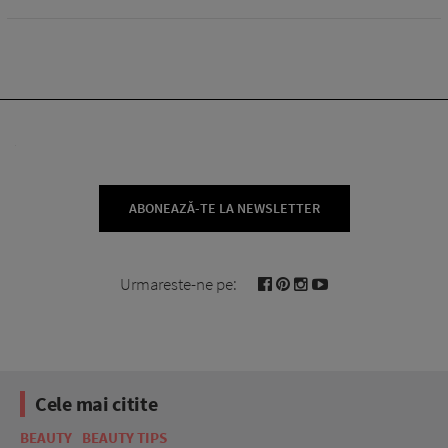
ABONEAZĂ-TE LA NEWSLETTER
Urmareste-ne pe:
Cele mai citite
BEAUTY
BEAUTY TIPS
BE