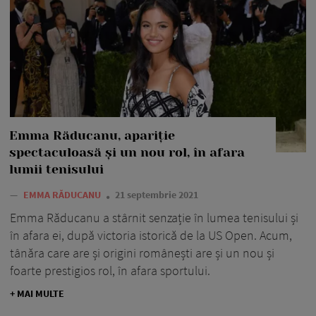
Emma Răducanu, apariție
spectaculoasă și un nou rol, în afara
lumii tenisului
—
EMMA RĂDUCANU
21 septembrie 2021
Emma Răducanu a stârnit senzație în lumea tenisului și
în afara ei, după victoria istorică de la US Open. Acum,
tânăra care are și origini românești are și un nou și
foarte prestigios rol, în afara sportului.
+ MAI MULTE