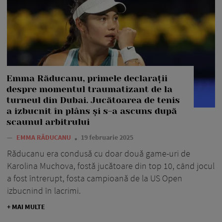
Emma Răducanu, primele declarații
despre momentul traumatizant de la
turneul din Dubai. Jucătoarea de tenis
a izbucnit în plâns și s-a ascuns după
scaunul arbitrului
—
EMMA RĂDUCANU
19 februarie 2025
Răducanu era condusă cu doar două game-uri de
Karolina Muchova, fostă jucătoare din top 10, când jocul
a fost întrerupt, fosta campioană de la US Open
izbucnind în lacrimi.
+ MAI MULTE