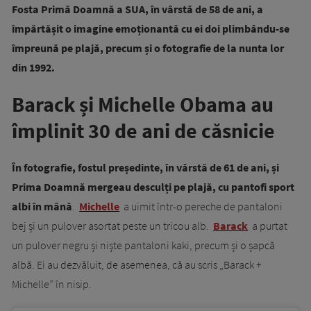
Fosta Primă Doamnă a SUA, în vârstă de 58 de ani, a
împărtășit o imagine emoționantă cu ei doi plimbându-se
împreună pe plajă, precum și o fotografie de la nunta lor
din 1992.
Barack și Michelle Obama au
împlinit 30 de ani de căsnicie
În fotografie, fostul președinte, în vârstă de 61 de ani, și
Prima Doamnă mergeau desculți pe plajă, cu pantofi sport
albi în mână
.
Michelle
a uimit într-o pereche de pantaloni
bej și un pulover asortat peste un tricou alb.
Barack
a purtat
un pulover negru și niște pantaloni kaki, precum și o șapcă
albă. Ei au dezvăluit, de asemenea, că au scris „Barack +
Michelle” în nisip.