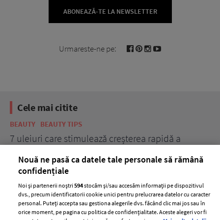
ABONEAZĂ-TE LA NEWSLETTER
Urmareste-ne pe:
Cele mai citite
BEAUTY
BEAUTY TIPS
BE
țe
7 uleiuri care stimulează creșterea rapidă a
Ce
părului
de
Nouă ne pasă ca datele tale personale să rămână
confidențiale
Noi și partenerii noștri
594
stocăm și/sau accesăm informații pe dispozitivul
dvs., precum identificatorii cookie unici pentru prelucrarea datelor cu caracter
personal. Puteți accepta sau gestiona alegerile dvs. făcând clic mai jos sau în
orice moment, pe pagina cu politica de confidențialitate. Aceste alegeri vor fi