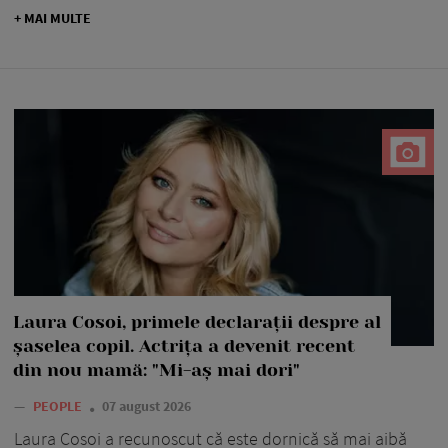
+ MAI MULTE
Laura Cosoi, primele declarații despre al
șaselea copil. Actrița a devenit recent
din nou mamă: "Mi-aș mai dori"
—
PEOPLE
07 august 2026
Laura Cosoi a recunoscut că este dornică să mai aibă