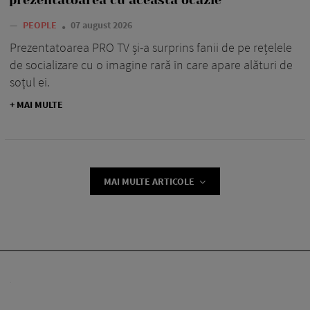
prezentatoarea cu această ocazie
—
PEOPLE
07 august 2026
Prezentatoarea PRO TV și-a surprins fanii de pe rețelele
de socializare cu o imagine rară în care apare alături de
soțul ei.
+ MAI MULTE
MAI MULTE ARTICOLE