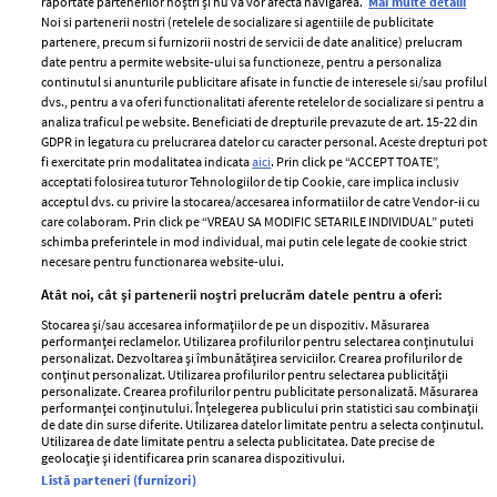
raportate partenerilor noștri și nu vă vor afecta navigarea.
Mai multe detalii
Noi si partenerii nostri (retelele de socializare si agentiile de publicitate
partenere, precum si furnizorii nostri de servicii de date analitice) prelucram
ELLE Style Awards
Termeni si conditii
date pentru a permite website-ului sa functioneze, pentru a personaliza
2024
continutul si anunturile publicitare afisate in functie de interesele si/sau profilul
Politica de
dvs., pentru a va oferi functionalitati aferente retelelor de socializare si pentru a
Despre ELLE
confidențialitate
analiza traficul pe website. Beneficiati de drepturile prevazute de art. 15-22 din
Romania
GDPR in legatura cu prelucrarea datelor cu caracter personal. Aceste drepturi pot
Politica de cookies
fi exercitate prin modalitatea indicata
aici
. Prin click pe “ACCEPT TOATE”,
Contact
Publicitate
acceptati folosirea tuturor Tehnologiilor de tip Cookie, care implica inclusiv
acceptul dvs. cu privire la stocarea/accesarea informatiilor de catre Vendor-ii cu
Abonamente
care colaboram. Prin click pe “VREAU SA MODIFIC SETARILE INDIVIDUAL” puteti
schimba preferintele in mod individual, mai putin cele legate de cookie strict
necesare pentru functionarea website-ului.
Stiri
Libertatea pentru
Atât noi, cât și partenerii noștri prelucrăm datele pentru a oferi:
femei
GSP
Stocarea și/sau accesarea informațiilor de pe un dispozitiv. Măsurarea
Viva
performanței reclamelor. Utilizarea profilurilor pentru selectarea conținutului
Unica
personalizat. Dezvoltarea și îmbunătățirea serviciilor. Crearea profilurilor de
Avantaje
conținut personalizat. Utilizarea profilurilor pentru selectarea publicității
Baby
personalizate. Crearea profilurilor pentru publicitate personalizată. Măsurarea
Retete practice
performanței conținutului. Înțelegerea publicului prin statistici sau combinații
Retete
de date din surse diferite. Utilizarea datelor limitate pentru a selecta conținutul.
Utilizarea de date limitate pentru a selecta publicitatea. Date precise de
geolocație și identificarea prin scanarea dispozitivului.
Pariază responsabil! Decizia ONJN nr. 821/25.09.2025.
Listă parteneri (furnizori)
Jocurile de noroc sunt interzise minorilor.