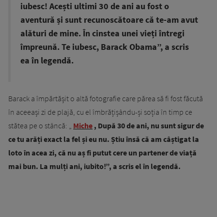
iubesc! Acești ultimi 30 de ani au fost o
aventură și sunt recunoscătoare că te-am avut
alături de mine. În cinstea unei vieți întregi
împreună. Te iubesc, Barack Obama”, a scris
ea în legendă.
Barack a împărtășit o altă fotografie care părea să fi fost făcută
în aceeași zi de plajă, cu el îmbrățișându-și soția în timp ce
stătea pe o stâncă: „
Miche
, După 30 de ani, nu sunt sigur de
ce tu arăți exact la fel și eu nu. Știu însă că am câștigat la
loto în acea zi, că nu aș fi putut cere un partener de viață
mai bun. La mulți ani, iubito!”, a scris el în legendă.