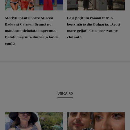
Motivul pentru care Mircea
Ce a pățit un român într-o
Badea și Carmen Brumă nu
benzinărie din Bulgaria: „Aveți
mănâncă niciodată împreună.
mare grijă!”. Ce a observat pe
Detalii neștiute din viața lor de
chitanță
cuplu
UNICA.RO