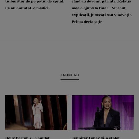
tulburător de pe patul de spital.
când au devenit părinți. „Relația
Ce au anunțat-o medicii
mea a ajuns la final... Nu caut
explicații, judecăți sau vinovați”.
Prima declarație
CATINE.RO
Dolly Parton și-a anulat
Jennifer Lopez și-a etalat