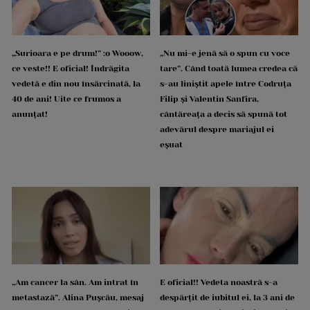
„Surioara e pe drum!” :o Wooow,
„Nu mi-e jenă să o spun cu voce
ce veste!! E oficial! Îndrăgita
tare”. Când toată lumea credea că
vedetă e din nou însărcinată, la
s-au liniștit apele între Codruța
40 de ani! Uite ce frumos a
Filip și Valentin Sanfira,
anunțat!
cântăreața a decis să spună tot
adevărul despre mariajul ei
eșuat
„Am cancer la sân. Am intrat în
E oficial!! Vedeta noastră s-a
metastază”. Alina Pușcău, mesaj
despărțit de iubitul ei, la 3 ani de