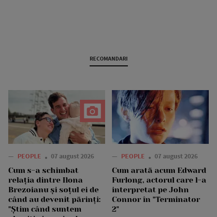
RECOMANDARI
—
PEOPLE
07 august 2026
—
PEOPLE
07 august 2026
Cum s-a schimbat
Cum arată acum Edward
relația dintre Ilona
Furlong, actorul care l-a
Brezoianu și soțul ei de
interpretat pe John
când au devenit părinți:
Connor în "Terminator
"Știm când suntem
2"