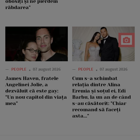
obosiți și ne pierdem
răbdarea"
—
PEOPLE
07 august 2026
—
PEOPLE
07 august 2026
James Haven, fratele
Cum s-a schimbat
Angelinei Jolie, a
relația dintre Alina
dezvăluit că este gay:
Eremia și soțul ei, Edi
"Un nou capitol din viața
Barbu, la un an de când
mea"
s-au căsătorit: "Chiar
recomand să faceți
asta..."