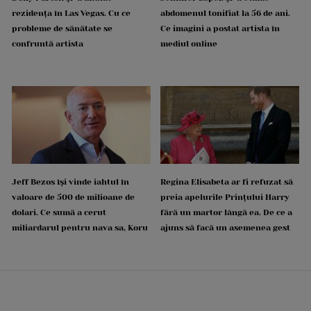
rezidența în Las Vegas. Cu ce
abdomenul tonifiat la 56 de ani.
probleme de sănătate se
Ce imagini a postat artista în
confruntă artista
mediul online
Jeff Bezos își vinde iahtul în
Regina Elisabeta ar fi refuzat să
valoare de 500 de milioane de
preia apelurile Prințului Harry
dolari. Ce sumă a cerut
fără un martor lângă ea. De ce a
miliardarul pentru nava sa, Koru
ajuns să facă un asemenea gest