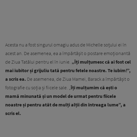
Acesta nu a fost singurul omagiu adus de Michelle soțului ei în
acest an. De asemenea, ea a împărtășit o postare emoționantă
de Ziua Tatălui pentru el în iunie.
„Îți mulțumesc că ai fost cel
mai iubitor și grijuliu tată pentru fetele noastre. Te iubim!”,
a scris ea.
De asemenea, de Ziua Mamei, Barack a împărtășit o
fotografie cu soția și fiicele sale. „
Îți mulțumim că ești o
mamă minunată și un model de urmat pentru fiicele
noastre și pentru atât de mulți alții din întreaga lume”, a
scris el.