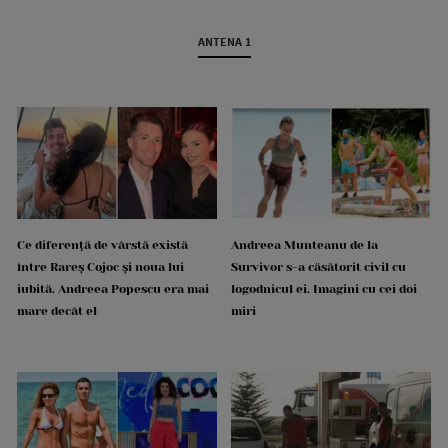
ANTENA 1
Ce diferență de vârstă există
Andreea Munteanu de la
între Rareș Cojoc și noua lui
Survivor s-a căsătorit civil cu
iubită. Andreea Popescu era mai
logodnicul ei. Imagini cu cei doi
mare decât el
miri