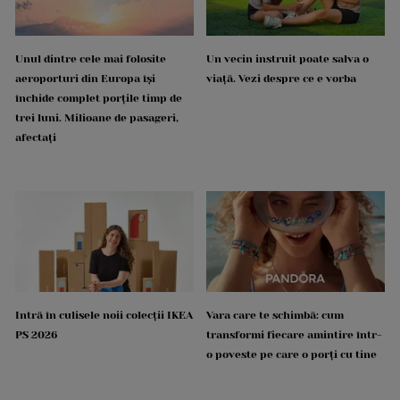
Unul dintre cele mai folosite
Un vecin instruit poate salva o
aeroporturi din Europa își
viață. Vezi despre ce e vorba
închide complet porțile timp de
trei luni. Milioane de pasageri,
afectați
Intră în culisele noii colecții IKEA
Vara care te schimbă: cum
PS 2026
transformi fiecare amintire într-
o poveste pe care o porți cu tine