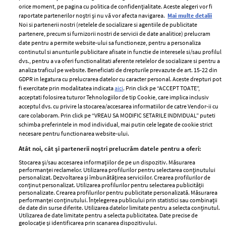
orice moment, pe pagina cu politica de confidențialitate. Aceste alegeri vor fi
raportate partenerilor noștri și nu vă vor afecta navigarea.
Mai multe detalii
Noi si partenerii nostri (retelele de socializare si agentiile de publicitate
partenere, precum si furnizorii nostri de servicii de date analitice) prelucram
ELLE Style Awards
Termeni si conditii
date pentru a permite website-ului sa functioneze, pentru a personaliza
2024
continutul si anunturile publicitare afisate in functie de interesele si/sau profilul
Politica de
dvs., pentru a va oferi functionalitati aferente retelelor de socializare si pentru a
Despre ELLE
confidențialitate
analiza traficul pe website. Beneficiati de drepturile prevazute de art. 15-22 din
Romania
GDPR in legatura cu prelucrarea datelor cu caracter personal. Aceste drepturi pot
Politica de cookies
fi exercitate prin modalitatea indicata
aici
. Prin click pe “ACCEPT TOATE”,
Contact
Publicitate
acceptati folosirea tuturor Tehnologiilor de tip Cookie, care implica inclusiv
acceptul dvs. cu privire la stocarea/accesarea informatiilor de catre Vendor-ii cu
Abonamente
care colaboram. Prin click pe “VREAU SA MODIFIC SETARILE INDIVIDUAL” puteti
schimba preferintele in mod individual, mai putin cele legate de cookie strict
necesare pentru functionarea website-ului.
Stiri
Libertatea pentru
Atât noi, cât și partenerii noștri prelucrăm datele pentru a oferi:
femei
GSP
Stocarea și/sau accesarea informațiilor de pe un dispozitiv. Măsurarea
Viva
performanței reclamelor. Utilizarea profilurilor pentru selectarea conținutului
Unica
personalizat. Dezvoltarea și îmbunătățirea serviciilor. Crearea profilurilor de
Avantaje
conținut personalizat. Utilizarea profilurilor pentru selectarea publicității
Baby
personalizate. Crearea profilurilor pentru publicitate personalizată. Măsurarea
Retete practice
performanței conținutului. Înțelegerea publicului prin statistici sau combinații
Retete
de date din surse diferite. Utilizarea datelor limitate pentru a selecta conținutul.
Utilizarea de date limitate pentru a selecta publicitatea. Date precise de
geolocație și identificarea prin scanarea dispozitivului.