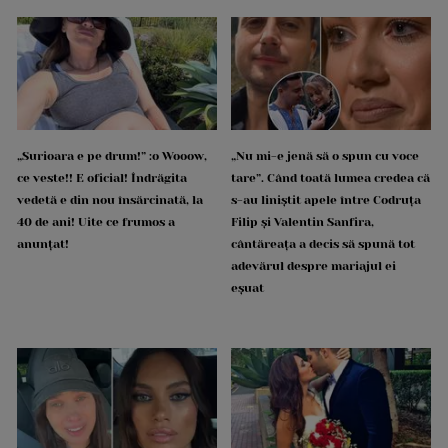
„Surioara e pe drum!” :o Wooow,
„Nu mi-e jenă să o spun cu voce
ce veste!! E oficial! Îndrăgita
tare”. Când toată lumea credea că
vedetă e din nou însărcinată, la
s-au liniștit apele între Codruța
40 de ani! Uite ce frumos a
Filip și Valentin Sanfira,
anunțat!
cântăreața a decis să spună tot
adevărul despre mariajul ei
eșuat