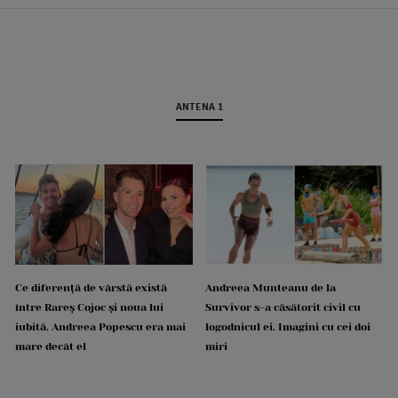
ANTENA 1
Ce diferență de vârstă există
Andreea Munteanu de la
între Rareș Cojoc și noua lui
Survivor s-a căsătorit civil cu
iubită. Andreea Popescu era mai
logodnicul ei. Imagini cu cei doi
mare decât el
miri