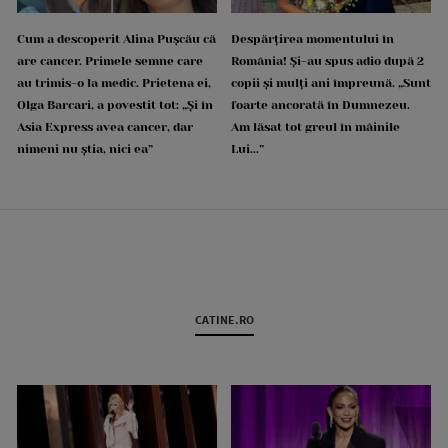
Cum a descoperit Alina Pușcău că
Despărțirea momentului în
are cancer. Primele semne care
România! Și-au spus adio după 2
au trimis-o la medic. Prietena ei,
copii și mulți ani împreună. „Sunt
Olga Barcari, a povestit tot: „Și în
foarte ancorată în Dumnezeu.
Asia Express avea cancer, dar
Am lăsat tot greul în mâinile
nimeni nu știa, nici ea”
Lui...”
CATINE.RO