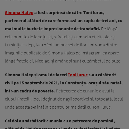
Simona Halep
a fost surprinsă de către Toni Iuruc,
partenerul alături de care formează un cuplu de trei ani, cu
mai multe buchete impresionante de trandafiri.
Pe lângă
cele primite de la soțul ei, și fratele și cumnata ei, Nicolae și
Luminița Halep, i-au oferit un buchet de flori. Într-una dintre
imaginile publicate de Simona Halep pe Instagram, ea apare
lângă fratele ei, Nicolae, și amândoi sunt cu zâmbetul pe buze.
Simona Halep și omul de faceri
Toni Iuruc
s-au căsătorit
civil pe 15 septembrie 2021, la Constanța, orașul său natal,
într-un cadru de poveste.
Petrecerea de cununie a avut la
clubul Fratelli, locul deținut de nașii sportivei și, totodată, locul
unde aceasta s-a întâlnit pentru prima dată cu Toni Iuruc.
Cei doi au sărbătorit cununia cu o petrecere de pomină,
alături de 300 de persoane și unde au fost invitați să cânte