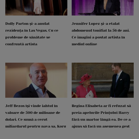
Dolly Parton și-a anulat
Jennifer Lopez și-a etalat
rezidența în Las Vegas. Cu ce
abdomenul tonifiat la 56 de ani.
probleme de sănătate se
Ce imagini a postat artista în
confruntă artista
mediul online
Jeff Bezos își vinde iahtul în
Regina Elisabeta ar fi refuzat să
valoare de 500 de milioane de
preia apelurile Prințului Harry
dolari. Ce sumă a cerut
fără un martor lângă ea. De ce a
miliardarul pentru nava sa, Koru
ajuns să facă un asemenea gest