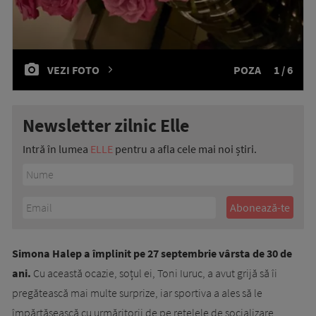
VEZI FOTO
POZA
1 / 6
Newsletter zilnic Elle
Intră în lumea
ELLE
pentru a afla cele mai noi știri.
Simona Halep a împlinit pe 27 septembrie vârsta de 30 de
ani.
Cu această ocazie, soțul ei, Toni Iuruc, a avut grijă să îi
pregătească mai multe surprize, iar sportiva a ales să le
împărtășească cu urmăritorii de pe rețelele de socializare.