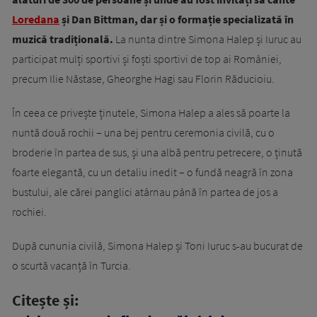
Loredana
și Dan Bittman, dar și o formație specializată în
muzică tradițională.
La nunta dintre Simona Halep și Iuruc au
participat mulți sportivi și foști sportivi de top ai României,
precum Ilie Năstase, Gheorghe Hagi sau Florin Răducioiu.
În ceea ce privește ținutele, Simona Halep a ales să poarte la
nuntă două rochii – una bej pentru ceremonia civilă, cu o
broderie în partea de sus, și una albă pentru petrecere, o ținută
foarte elegantă, cu un detaliu inedit – o fundă neagră în zona
bustului, ale cărei panglici atârnau până în partea de jos a
rochiei.
După cununia civilă, Simona Halep și Toni Iuruc s-au bucurat de
o scurtă vacanță în Turcia.
Citește și: