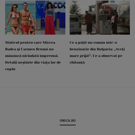
Motivul pentru care Mircea
Ce a pățit un român într-o
Badea și Carmen Brumă nu
benzinărie din Bulgaria: „Aveți
mănâncă niciodată împreună.
mare grijă!”. Ce a observat pe
Detalii neștiute din viața lor de
chitanță
cuplu
UNICA.RO