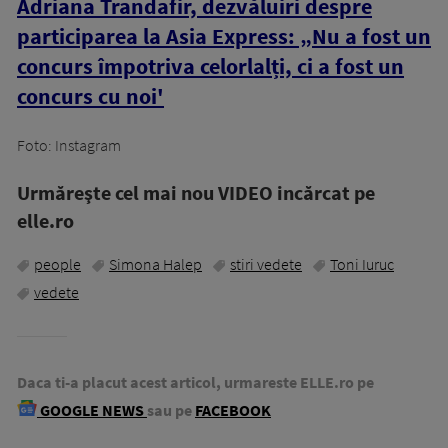
Adriana Trandafir, dezvăluiri despre
participarea la Asia Express: „Nu a fost un
concurs împotriva celorlalți, ci a fost un
concurs cu noi'
Foto: Instagram
Urmăreşte cel mai nou VIDEO incărcat pe
elle.ro
people
Simona Halep
stiri vedete
Toni Iuruc
vedete
Daca ti-a placut acest articol, urmareste ELLE.ro pe
GOOGLE NEWS
sau pe
FACEBOOK