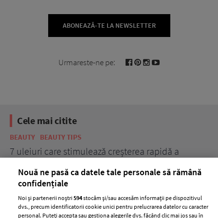
ABONEAZĂ-TE LA NEWSLETTER
Urmareste-ne pe:
Cele mai citite
BEAUTY
BEAUTY TIPS
BE
țe
7 uleiuri care stimulează creșterea rapidă a
Ce
părului
de
Nouă ne pasă ca datele tale personale să rămână
confidențiale
Noi și partenerii noștri
594
stocăm și/sau accesăm informații pe dispozitivul
dvs., precum identificatorii cookie unici pentru prelucrarea datelor cu caracter
personal. Puteți accepta sau gestiona alegerile dvs. făcând clic mai jos sau în