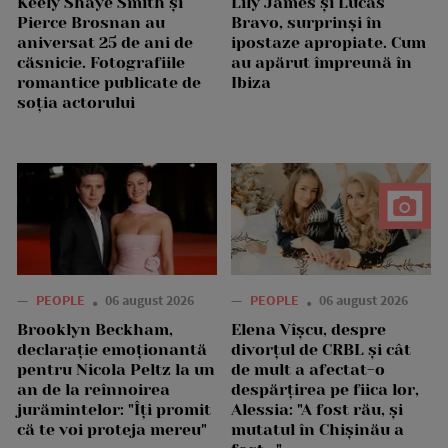
Keely Shaye Smith și
Lily James și Lucas
Pierce Brosnan au
Bravo, surprinși în
aniversat 25 de ani de
ipostaze apropiate. Cum
căsnicie. Fotografiile
au apărut împreună în
romantice publicate de
Ibiza
soția actorului
—
PEOPLE
06 august 2026
—
PEOPLE
06 august 2026
Brooklyn Beckham,
Elena Vîșcu, despre
declarație emoționantă
divorțul de CRBL și cât
pentru Nicola Peltz la un
de mult a afectat-o
an de la reînnoirea
despărțirea pe fiica lor,
jurămintelor: "Îți promit
Alessia: "A fost rău, și
că te voi proteja mereu"
mutatul în Chișinău a