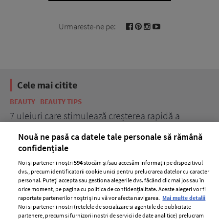
Urmareste-ne pe:
Cele mai citite
BEAUTY
BEAUTY TIPS
BE
țe
7 uleiuri care stimulează creșterea rapidă a
Ce
părului
de
Nouă ne pasă ca datele tale personale să rămână
confidențiale
Noi și partenerii noștri
594
stocăm și/sau accesăm informații pe dispozitivul
dvs., precum identificatorii cookie unici pentru prelucrarea datelor cu caracter
personal. Puteți accepta sau gestiona alegerile dvs. făcând clic mai jos sau în
orice moment, pe pagina cu politica de confidențialitate. Aceste alegeri vor fi
raportate partenerilor noștri și nu vă vor afecta navigarea.
Mai multe detalii
Noi si partenerii nostri (retelele de socializare si agentiile de publicitate
partenere, precum si furnizorii nostri de servicii de date analitice) prelucram