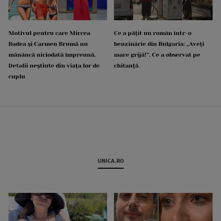
Motivul pentru care Mircea
Ce a pățit un român într-o
Badea și Carmen Brumă nu
benzinărie din Bulgaria: „Aveți
mănâncă niciodată împreună.
mare grijă!”. Ce a observat pe
Detalii neștiute din viața lor de
chitanță
cuplu
UNICA.RO