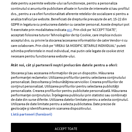
ELLE Style Awards
Termeni si conditii
date pentru a permite website-ului sa functioneze, pentru a personaliza
2024
continutul si anunturile publicitare afisate in functie de interesele si/sau profilul
Politica de
dvs., pentru a va oferi functionalitati aferente retelelor de socializare si pentru a
Despre ELLE
confidențialitate
analiza traficul pe website. Beneficiati de drepturile prevazute de art. 15-22 din
Romania
GDPR in legatura cu prelucrarea datelor cu caracter personal. Aceste drepturi pot
Politica de cookies
fi exercitate prin modalitatea indicata
aici
. Prin click pe “ACCEPT TOATE”,
Contact
Publicitate
acceptati folosirea tuturor Tehnologiilor de tip Cookie, care implica inclusiv
acceptul dvs. cu privire la stocarea/accesarea informatiilor de catre Vendor-ii cu
Abonamente
care colaboram. Prin click pe “VREAU SA MODIFIC SETARILE INDIVIDUAL” puteti
schimba preferintele in mod individual, mai putin cele legate de cookie strict
necesare pentru functionarea website-ului.
Stiri
Libertatea pentru
Atât noi, cât și partenerii noștri prelucrăm datele pentru a oferi:
femei
GSP
Stocarea și/sau accesarea informațiilor de pe un dispozitiv. Măsurarea
Viva
performanței reclamelor. Utilizarea profilurilor pentru selectarea conținutului
Unica
personalizat. Dezvoltarea și îmbunătățirea serviciilor. Crearea profilurilor de
Avantaje
conținut personalizat. Utilizarea profilurilor pentru selectarea publicității
Baby
personalizate. Crearea profilurilor pentru publicitate personalizată. Măsurarea
Retete practice
performanței conținutului. Înțelegerea publicului prin statistici sau combinații
Retete
de date din surse diferite. Utilizarea datelor limitate pentru a selecta conținutul.
Utilizarea de date limitate pentru a selecta publicitatea. Date precise de
geolocație și identificarea prin scanarea dispozitivului.
Pariază responsabil! Decizia ONJN nr. 821/25.09.2025.
Listă parteneri (furnizori)
Jocurile de noroc sunt interzise minorilor.
ACCEPT TOATE