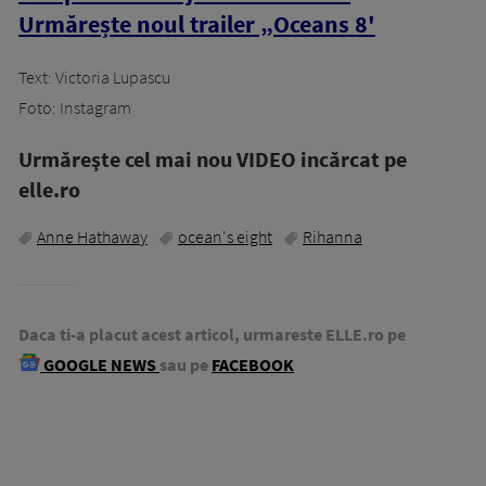
Urmărește noul trailer „Oceans 8'
Text: Victoria Lupascu
Foto: Instagram
Urmăreşte cel mai nou VIDEO incărcat pe
elle.ro
Anne Hathaway
ocean's eight
Rihanna
Daca ti-a placut acest articol, urmareste ELLE.ro pe
GOOGLE NEWS
sau pe
FACEBOOK