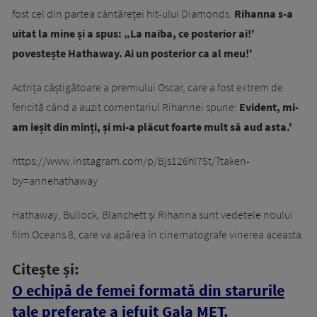
fost cel din partea cântăreței hit-ului Diamonds.
Rihanna s-a
uitat la mine și a spus: „La naiba, ce posterior ai!'
povestește Hathaway. Ai un posterior ca al meu!'
Actrița câștigătoare a premiului Oscar, care a fost extrem de
fericită când a auzit comentariul Rihannei spune:
Evident, mi-
am ieșit din minți, și mi-a plăcut foarte mult să aud asta.'
https://www.instagram.com/p/Bjs126hl75t/?taken-
by=annehathaway
Hathaway, Bullock, Blanchett și Rihanna sunt vedetele noului
film Oceans 8, care va apărea în cinematografe vinerea aceasta.
Citește și:
O echipă de femei formată din starurile
tale preferate a jefuit Gala MET.