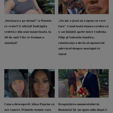
„Surioara e pe drum!” :o Wooow,
„Nu mi-e jenă să o spun cu voce
ce veste!! E oficial! Îndrăgita
tare”. Când toată lumea credea că
vedetă e din nou însărcinată, la
s-au liniștit apele între Codruța
40 de ani! Uite ce frumos a
Filip și Valentin Sanfira,
anunțat!
cântăreața a decis să spună tot
adevărul despre mariajul ei
eșuat
Cum a descoperit Alina Pușcău că
Despărțirea momentului în
are cancer. Primele semne care
România! Și-au spus adio după 2