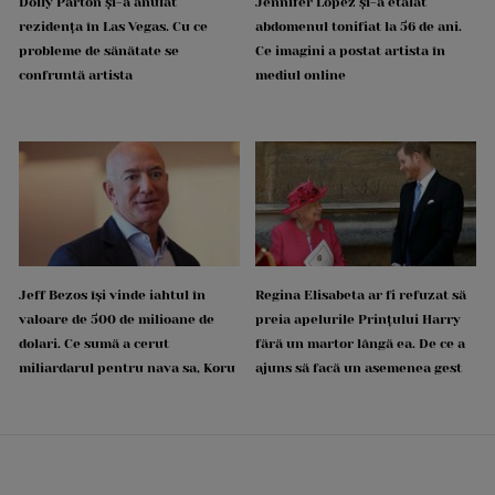
Dolly Parton și-a anulat
Jennifer Lopez și-a etalat
rezidența în Las Vegas. Cu ce
abdomenul tonifiat la 56 de ani.
probleme de sănătate se
Ce imagini a postat artista în
confruntă artista
mediul online
Jeff Bezos își vinde iahtul în
Regina Elisabeta ar fi refuzat să
valoare de 500 de milioane de
preia apelurile Prințului Harry
dolari. Ce sumă a cerut
fără un martor lângă ea. De ce a
miliardarul pentru nava sa, Koru
ajuns să facă un asemenea gest