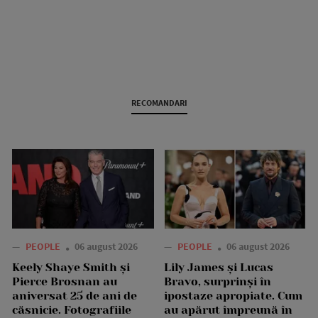
RECOMANDARI
—
PEOPLE
06 august 2026
—
PEOPLE
06 august 2026
Keely Shaye Smith și
Lily James și Lucas
Pierce Brosnan au
Bravo, surprinși în
aniversat 25 de ani de
ipostaze apropiate. Cum
căsnicie. Fotografiile
au apărut împreună în