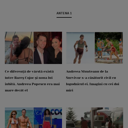
ANTENA 1
Ce diferență de vârstă există
Andreea Munteanu de la
între Rareș Cojoc și noua lui
Survivor s-a căsătorit civil cu
iubită. Andreea Popescu era mai
logodnicul ei. Imagini cu cei doi
mare decât el
miri