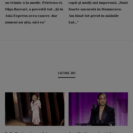
au trimis-o la medic. Prietena ei,
copii și mulți ani împreună. „Sunt
Olga Barcari, a povestit tot: „Și în
foarte ancorată în Dumnezeu.
Asia Express avea cancer, dar
Am lăsat tot greul în mâinile
nimeni nu știa, nici ea”
Lui...”
CATINE.RO