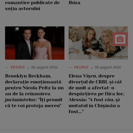
romantice publicate de
Ibiza
soția actorului
—
PEOPLE
06 august 2026
—
PEOPLE
06 august 2026
Brooklyn Beckham,
Elena Vîșcu, despre
declarație emoționantă
divorțul de CRBL și cât
pentru Nicola Peltz la un
de mult a afectat-o
an de la reînnoirea
despărțirea pe fiica lor,
jurămintelor: "Îți promit
Alessia: "A fost rău, și
că te voi proteja mereu"
mutatul în Chișinău a
fost..."