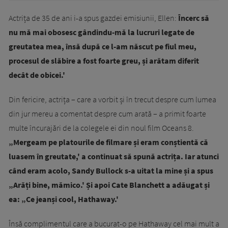
Actrița de 35 de ani i-a spus gazdei emisiunii, Ellen:
Încerc să
nu mă mai obosesc gândindu-mă la lucruri legate de
greutatea mea, însă după ce l-am născut pe fiul meu,
procesul de slăbire a fost foarte greu, și arătam diferit
decât de obicei.'
Din fericire, actrița – care a vorbit și în trecut despre cum lumea
din jur mereu a comentat despre cum arată – a primit foarte
multe încurajări de la colegele ei din noul film Oceans 8.
„Mergeam pe platourile de filmare și eram conștientă că
luasem în greutate,' a continuat să spună actrița. Iar atunci
când eram acolo, Sandy Bullock s-a uitat la mine și a spus
„Arăți bine, mămico.' Și apoi Cate Blanchett a adăugat și
ea: „Ce jeanși cool, Hathaway.'
Însă complimentul care a bucurat-o pe Hathaway cel mai mult a