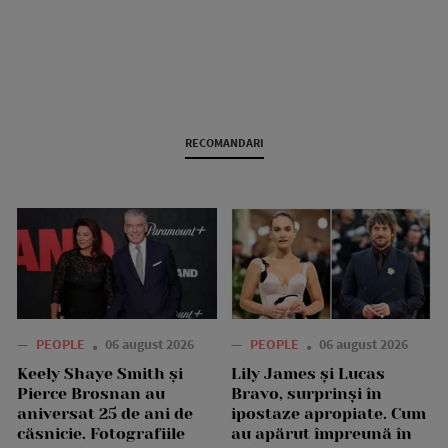
RECOMANDARI
—
PEOPLE
06 august 2026
—
PEOPLE
06 august 2026
Keely Shaye Smith și
Lily James și Lucas
Pierce Brosnan au
Bravo, surprinși în
aniversat 25 de ani de
ipostaze apropiate. Cum
căsnicie. Fotografiile
au apărut împreună în