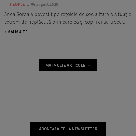
—
PEOPLE
06 august 2026
Anca Serea a povestit pe rețelele de socializare o situație
extrem de neplăcută prin care ea și copiii ei au trecut.
+ MAI MULTE
MAI MULTE ARTICOLE
ABONEAZĂ-TE LA NEWSLETTER