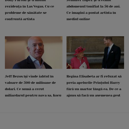
rezidența în Las Vegas. Cu ce
abdomenul tonifiat la 56 de ani.
probleme de sănătate se
Ce imagini a postat artista în
confruntă artista
mediul online
Jeff Bezos își vinde iahtul în
Regina Elisabeta ar fi refuzat să
valoare de 500 de milioane de
preia apelurile Prințului Harry
dolari. Ce sumă a cerut
fără un martor lângă ea. De ce a
miliardarul pentru nava sa, Koru
ajuns să facă un asemenea gest