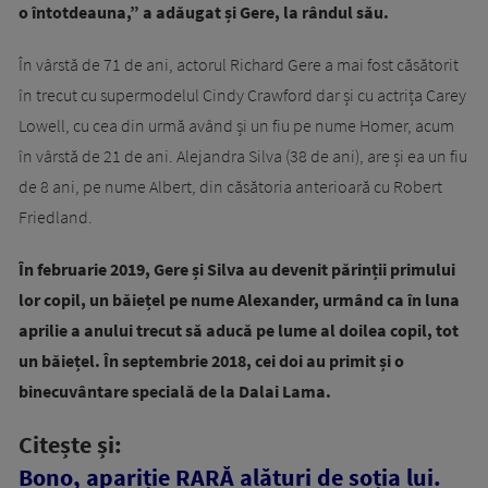
o întotdeauna,” a adăugat și Gere, la rândul său.
În vârstă de 71 de ani, actorul Richard Gere a mai fost căsătorit
în trecut cu supermodelul Cindy Crawford dar și cu actrița Carey
Lowell, cu cea din urmă având și un fiu pe nume Homer, acum
în vârstă de 21 de ani. Alejandra Silva (38 de ani), are și ea un fiu
de 8 ani, pe nume Albert, din căsătoria anterioară cu Robert
Friedland.
În februarie 2019, Gere și Silva au devenit părinții primului
lor copil, un băiețel pe nume Alexander, urmând ca în luna
aprilie a anului trecut să aducă pe lume al doilea copil, tot
un băiețel. În septembrie 2018, cei doi au primit și o
binecuvântare specială de la Dalai Lama.
Citește și:
Bono, apariție RARĂ alături de soția lui.