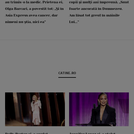
au trimis-o la medic. Prietena ei,
copii și mulți ani împreună. „Sunt
Olga Barcari, a povestit tot: „Și în
foarte ancorată în Dumnezeu.
Asia Express avea cancer, dar
Am lăsat tot greul în mâinile
nimeni nu știa, nici ea”
Lui...”
CATINE.RO
Dolly Parton și-a anulat
Jennifer Lopez și-a etalat