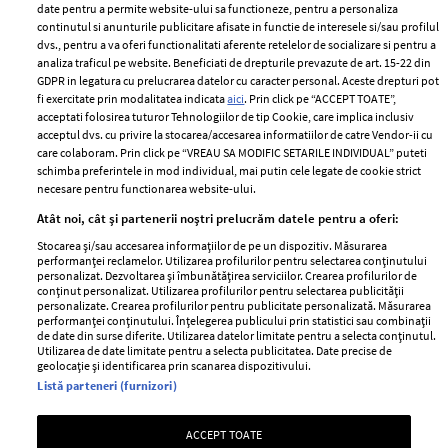
ELLE Style Awards
Termeni si conditii
date pentru a permite website-ului sa functioneze, pentru a personaliza
2024
continutul si anunturile publicitare afisate in functie de interesele si/sau profilul
Politica de
dvs., pentru a va oferi functionalitati aferente retelelor de socializare si pentru a
Despre ELLE
confidențialitate
analiza traficul pe website. Beneficiati de drepturile prevazute de art. 15-22 din
Romania
GDPR in legatura cu prelucrarea datelor cu caracter personal. Aceste drepturi pot
Politica de cookies
fi exercitate prin modalitatea indicata
aici
. Prin click pe “ACCEPT TOATE”,
Contact
Publicitate
acceptati folosirea tuturor Tehnologiilor de tip Cookie, care implica inclusiv
acceptul dvs. cu privire la stocarea/accesarea informatiilor de catre Vendor-ii cu
Abonamente
care colaboram. Prin click pe “VREAU SA MODIFIC SETARILE INDIVIDUAL” puteti
schimba preferintele in mod individual, mai putin cele legate de cookie strict
necesare pentru functionarea website-ului.
Stiri
Libertatea pentru
Atât noi, cât și partenerii noștri prelucrăm datele pentru a oferi:
femei
GSP
Stocarea și/sau accesarea informațiilor de pe un dispozitiv. Măsurarea
Viva
performanței reclamelor. Utilizarea profilurilor pentru selectarea conținutului
Unica
personalizat. Dezvoltarea și îmbunătățirea serviciilor. Crearea profilurilor de
Avantaje
conținut personalizat. Utilizarea profilurilor pentru selectarea publicității
Baby
personalizate. Crearea profilurilor pentru publicitate personalizată. Măsurarea
Retete practice
performanței conținutului. Înțelegerea publicului prin statistici sau combinații
Retete
de date din surse diferite. Utilizarea datelor limitate pentru a selecta conținutul.
Utilizarea de date limitate pentru a selecta publicitatea. Date precise de
geolocație și identificarea prin scanarea dispozitivului.
Pariază responsabil! Decizia ONJN nr. 821/25.09.2025.
Listă parteneri (furnizori)
Jocurile de noroc sunt interzise minorilor.
ACCEPT TOATE