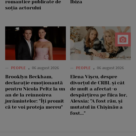
romantice publicate de
Ibiza
soția actorului
—
PEOPLE
06 august 2026
—
PEOPLE
06 august 2026
Brooklyn Beckham,
Elena Vîșcu, despre
declarație emoționantă
divorțul de CRBL și cât
pentru Nicola Peltz la un
de mult a afectat-o
an de la reînnoirea
despărțirea pe fiica lor,
jurămintelor: "Îți promit
Alessia: "A fost rău, și
că te voi proteja mereu"
mutatul în Chișinău a
fost..."