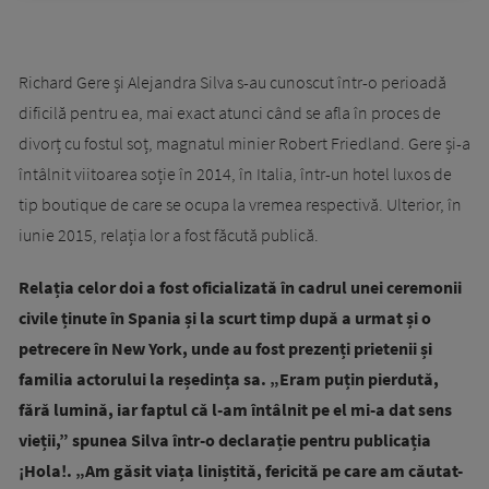
Richard Gere și Alejandra Silva s-au cunoscut într-o perioadă
dificilă pentru ea, mai exact atunci când se afla în proces de
divorț cu fostul soț, magnatul minier Robert Friedland. Gere și-a
întâlnit viitoarea soție în 2014, în Italia, într-un hotel luxos de
tip boutique de care se ocupa la vremea respectivă. Ulterior, în
iunie 2015, relația lor a fost făcută publică.
Relația celor doi a fost oficializată în cadrul unei ceremonii
civile ținute în Spania și la scurt timp după a urmat și o
petrecere în New York, unde au fost prezenți prietenii și
familia actorului la reședința sa. „Eram puțin pierdută,
fără lumină, iar faptul că l-am întâlnit pe el mi-a dat sens
vieții,” spunea Silva într-o declarație pentru publicația
¡Hola!. „Am găsit viața liniștită, fericită pe care am căutat-