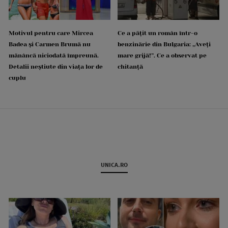
Motivul pentru care Mircea
Ce a pățit un român într-o
Badea și Carmen Brumă nu
benzinărie din Bulgaria: „Aveți
mănâncă niciodată împreună.
mare grijă!”. Ce a observat pe
Detalii neștiute din viața lor de
chitanță
cuplu
UNICA.RO