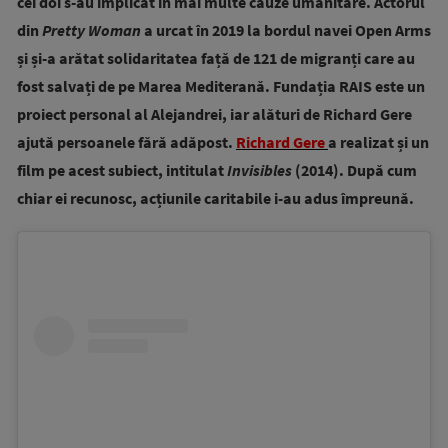
cei doi s-au implicat în mai multe cauze umanitare. Actorul
din
Pretty Woman
a urcat în 2019 la bordul navei Open Arms
și și-a arătat solidaritatea față de 121 de migranți care au
fost salvați de pe Marea Mediterană. Fundația RAIS este un
proiect personal al Alejandrei, iar alături de Richard Gere
ajută persoanele fără adăpost.
Richard Gere
a realizat și un
film pe acest subiect, intitulat
Invisibles
(2014). După cum
chiar ei recunosc, acțiunile caritabile i-au adus împreună.