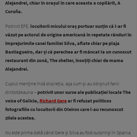
Alejandrei, chiar în orașul în care aceasta a copilărit, A
Coruña.
Potrivit EFE,
locuitorii micului oraș portuar susțin că l-ar fi
văzut pe actorul de origine americană în repetate rânduri în
împrejurimile casei familiei Silva, aflate chiar pe plaja
Bastiagueiro, dar și că perechea ar fi mâncat la un cunoscut
restaurant din zonă, The shelter, însoțiți chiar de mama
Alejandrei.
Cuplul menține însă discreția, așa cum și-au obișnuit fanii
dintotdeauna –
potrivit unor surse ale publicației locale The
voice of Galicia,
Richard Gere
ar fi refuzat politicos
fotografiile cu locuitorii din Oleiros care l-au recunoscut
zilele acestea.
Nu este prima dată când Gere și Silva au fost surprinși în Spania