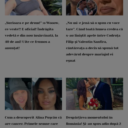
„Surioara e pe drum!” :o Wooow,
„Nu mi-e jenă să o spun cu voce
ce veste!! E oficial! Îndrăgita
tare”. Când toată lumea credea că
vedetă e din nou însărcinată, la
s-au liniștit apele între Codruța
40 de ani! Uite ce frumos a
Filip și Valentin Sanfira,
anunțat!
cântăreața a decis să spună tot
adevărul despre mariajul ei
eșuat
Cum a descoperit Alina Pușcău că
Despărțirea momentului în
are cancer. Primele semne care
România! Și-au spus adio după 2