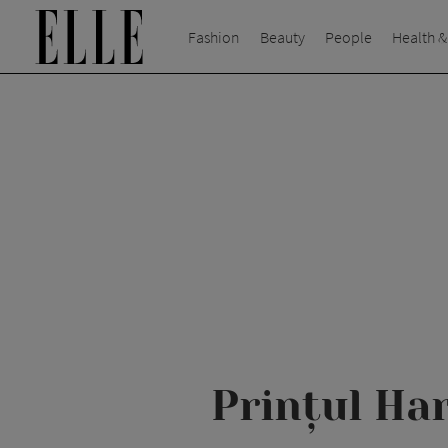
Fashion
Beauty
People
Health &
Prințul Har