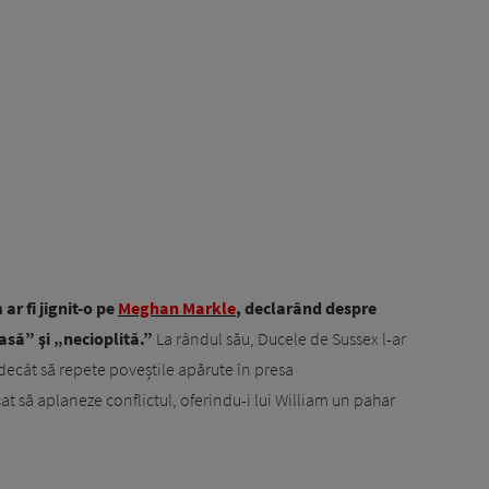
ar fi jignit-o pe
Meghan Markle
, declarând despre
asă” şi „necioplită.”
La rândul său, Ducele de Sussex l-ar
a decât să repete poveștile apărute în presa
ercat să aplaneze conflictul, oferindu-i lui William un pahar