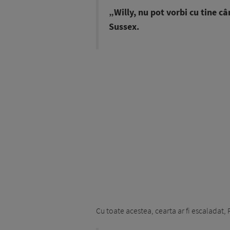
„Willy, nu pot vorbi cu tine câ
Sussex.
Cu toate acestea, cearta ar fi escaladat,