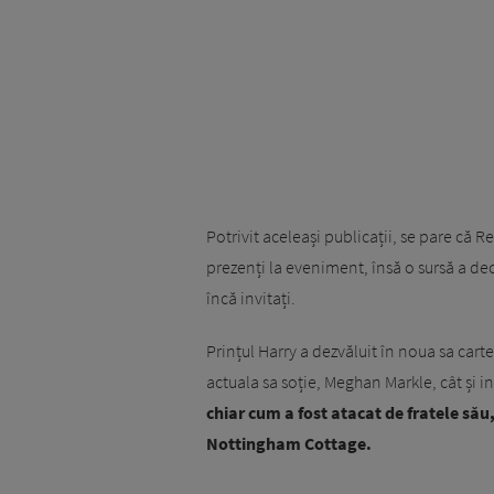
Potrivit aceleași publicații, se pare că Re
prezenți la eveniment, însă o sursă a dec
încă invitați.
Prințul Harry a dezvăluit în noua sa cart
actuala sa soție, Meghan Markle, cât și i
chiar cum a fost atacat de fratele său
Nottingham Cottage.