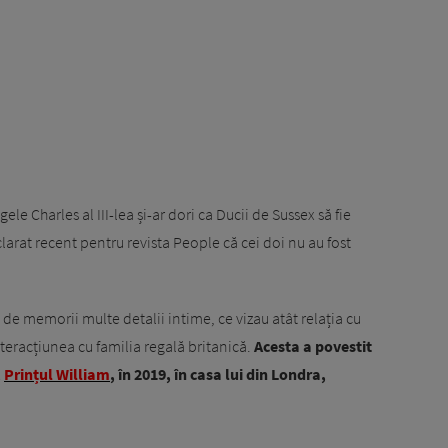
gele Charles al III-lea și-ar dori ca Ducii de Sussex să fie
larat recent pentru revista People că cei doi nu au fost
e de memorii multe detalii intime, ce vizau atât relația cu
nteracțiunea cu familia regală britanică.
Acesta a povestit
,
Prințul William
, în 2019, în casa lui din Londra,