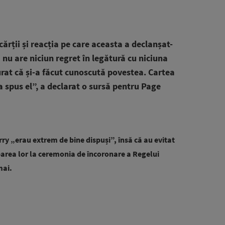
cărții și reacția pe care aceasta a declanșat-
că nu are niciun regret în legătură cu niciuna
șurat că și-a făcut cunoscută povestea. Cartea
 a spus el”, a declarat o sursă pentru Page
ry „erau extrem de bine dispuși”, însă că au evitat
iparea lor la ceremonia de încoronare a Regelui
mai.