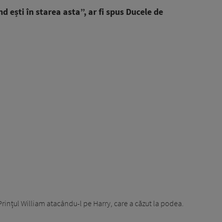
nd ești în starea asta”, ar fi spus Ducele de
 Prințul William atacându-l pe Harry, care a căzut la podea.