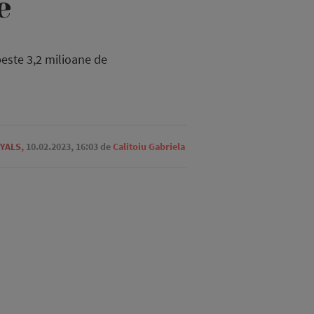
e
peste 3,2 milioane de
YALS
,
10.02.2023, 16:03
de
Calitoiu Gabriela