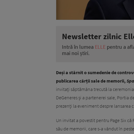
Newsletter zilnic Ell
Intră în lumea
ELLE
pentru a afl
mai noi știri.
Deși a stârnit o sumedenie de controv
publicarea cărții sale de memorii,
Spa
invitați săptămâna trecută la ceremonia 
DeGeneres și a partenerei sale, Portia de
prezenți la eveniment despre lansarea că
Un invitat a povestit pentru Page Six că
său de memorii, care s-a vândut în pest