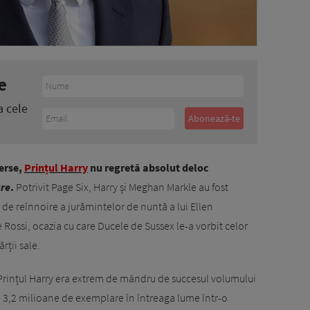
e
a cele
erse,
Prințul Harry
nu regretă absolut deloc
re
.
Potrivit Page Six, Harry și Meghan Markle au fost
de reînnoire a jurămintelor de nuntă a lui Ellen
 Rossi, ocazia cu care Ducele de Sussex le-a vorbit celor
rții sale.
 Prințul Harry era extrem de mândru de succesul volumului
e 3,2 milioane de exemplare în întreaga lume într-o