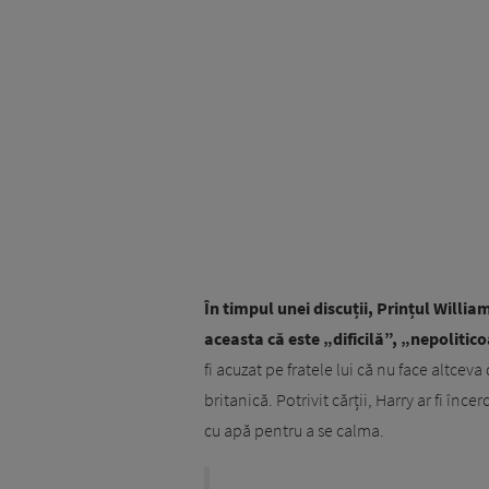
În timpul unei discuții, Prințul William 
aceasta că este „dificilă”, „nepolitico
fi acuzat pe fratele lui că nu face altcev
britanică. Potrivit cărții, Harry ar fi înc
cu apă pentru a se calma.