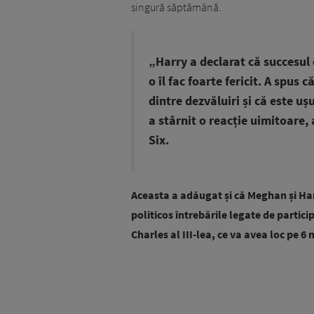
singură săptămână.
„Harry a declarat că succesul 
o îl fac foarte fericit. A spus 
dintre dezvăluiri și că este u
a stârnit o reacție uimitoare,
Six.
Aceasta a adăugat și că Meghan și Har
politicos întrebările legate de partic
Charles al III-lea, ce va avea loc pe 6 