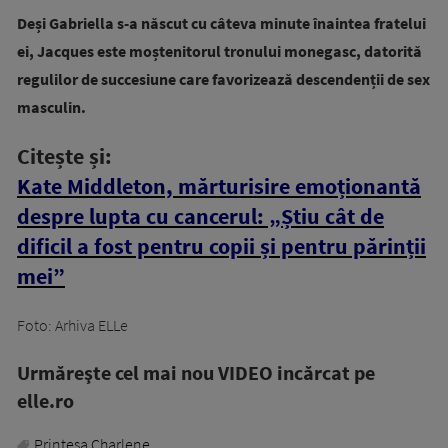
Deși Gabriella s-a născut cu câteva minute înaintea fratelui
ei, Jacques este moștenitorul tronului monegasc, datorită
regulilor de succesiune care favorizează descendenții de sex
masculin.
Citește și:
Kate Middleton, mărturisire emoționantă
despre lupta cu cancerul: „Știu cât de
dificil a fost pentru copii și pentru părinții
mei”
Foto: Arhiva ELLe
Urmăreşte cel mai nou VIDEO incărcat pe
elle.ro
Printesa Charlene