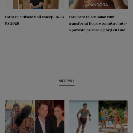
Intră în culisele noii colecții IKEA
Vara care te schimbă: cum
PS 2026
transformi fiecare amintire într-
o poveste pe care o porți cu tine
ANTENA 1