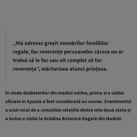
„Mă adresez greșit membrilor familiilor
regale, fac reverențe persoanelor cărora nu ar
trebui să le fac sau uit complet să fac
reverența”, mărturisea atunci prințesa.
În ciuda dezbaterilor din mediul online, prima zi a vizitei
oficiale în Spania a fost considerată un succes. Evenimentul
a avut rolul de a consolida relațiile dintre cele două state și
a inclus o vizită la Grădina Botanică Regală din Madrid.