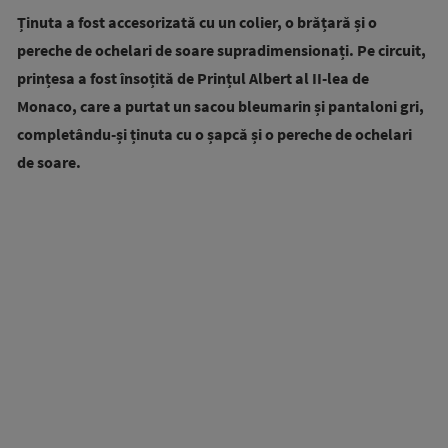
Ținuta a fost accesorizată cu un colier, o brățară și o
pereche de ochelari de soare supradimensionați.
Pe circuit,
prințesa a fost însoțită de Prințul Albert al II-lea de
Monaco, care a purtat un sacou bleumarin și pantaloni gri,
completându-și ținuta cu o șapcă și o pereche de ochelari
de soare.