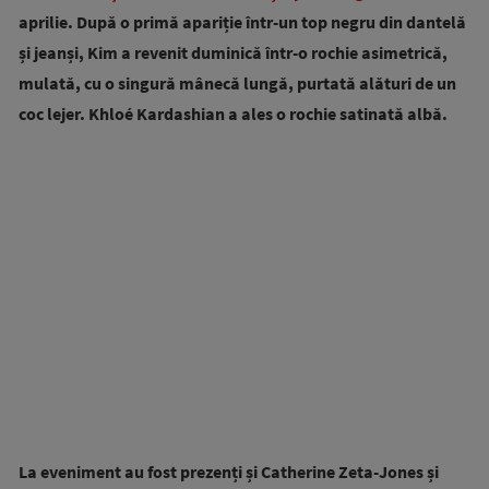
aprilie. După o primă apariție într-un top negru din dantelă
și jeanși, Kim a revenit duminică într-o rochie asimetrică,
mulată, cu o singură mânecă lungă, purtată alături de un
coc lejer. Khloé Kardashian a ales o rochie satinată albă.
La eveniment au fost prezenți și Catherine Zeta-Jones și