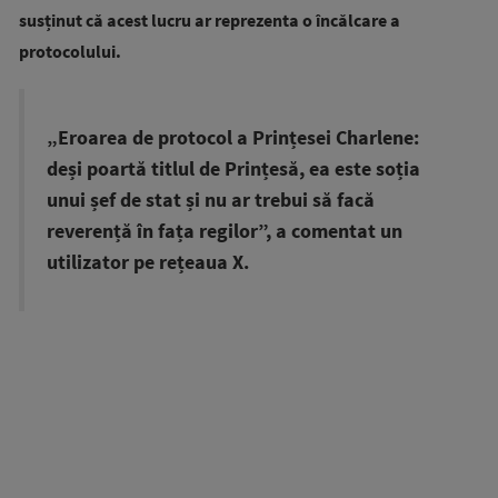
susținut că acest lucru ar reprezenta o încălcare a
protocolului.
„Eroarea de protocol a Prințesei Charlene:
deși poartă titlul de Prințesă, ea este soția
unui șef de stat și nu ar trebui să facă
reverență în fața regilor”, a comentat un
utilizator pe rețeaua X.