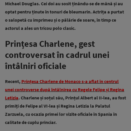
Michael Douglas. Cei doi au sosit ținându-se de mână și au
optat pentru ținute în tonuri de bleumarin. Actrița a purtat
o salopetă cu imprimeu și o pălărie de soare, în timp ce
actorul a ales un tricou polo clasic.
Prințesa Charlene, gest
controversat în cadrul unei
întâlniri oficiale
Recent,
Prințesa Charlene de Monaco s-a aflat în centrul
unei controverse după întâlnirea cu Regele Felipe și Regina
Letizia
. Charlene și soțul său, Prințul Albert al II-lea, au fost
primiți de Felipe al VI-lea și Regina Letizia la Palatul
Zarzuela, cu ocazia primei lor vizite oficiale în Spania în
calitate de cuplu princiar.