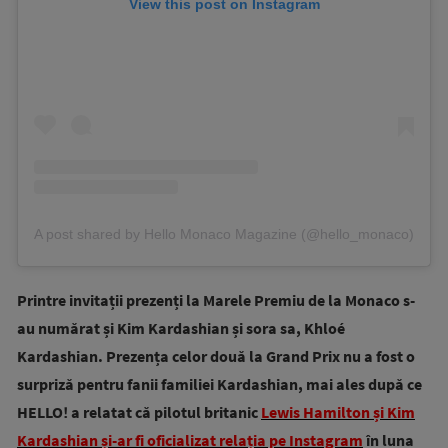
View this post on Instagram
A post shared by Hello Monaco Magazine (@hello_monaco)
Printre invitații prezenți la Marele Premiu de la Monaco s-
au numărat și Kim Kardashian și sora sa, Khloé
Kardashian. Prezența celor două la Grand Prix nu a fost o
surpriză pentru fanii familiei Kardashian, mai ales după ce
HELLO! a relatat că pilotul britanic
Lewis Hamilton și Kim
Kardashian și-ar fi oficializat relația pe Instagram
în luna