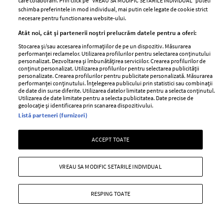
care colaboram. Prin click pe “VREAU SA MODIFIC SETARILE INDIVIDUAL” puteti
schimba preferintele in mod individual, mai putin cele legate de cookie strict
necesare pentru functionarea website-ului.
Atât noi, cât și partenerii noștri prelucrăm datele pentru a oferi:
Stocarea și/sau accesarea informațiilor de pe un dispozitiv. Măsurarea
UNICA.RO
performanței reclamelor. Utilizarea profilurilor pentru selectarea conținutului
personalizat. Dezvoltarea și îmbunătățirea serviciilor. Crearea profilurilor de
conținut personalizat. Utilizarea profilurilor pentru selectarea publicității
personalizate. Crearea profilurilor pentru publicitate personalizată. Măsurarea
performanței conținutului. Înțelegerea publicului prin statistici sau combinații
de date din surse diferite. Utilizarea datelor limitate pentru a selecta conținutul.
Utilizarea de date limitate pentru a selecta publicitatea. Date precise de
geolocație și identificarea prin scanarea dispozitivului.
Listă parteneri (furnizori)
ACCEPT TOATE
„Surioara e pe drum!” :o Wooow,
„Nu mi-e jenă să o spun cu voce
ce veste!! E oficial! Îndrăgita
tare”. Când toată lumea credea că
VREAU SA MODIFIC SETARILE INDIVIDUAL
vedetă e din nou însărcinată, la
s-au liniștit apele între Codruța
40 de ani! Uite ce frumos a
Filip și Valentin Sanfira,
RESPING TOATE
anunțat!
cântăreața a decis să spună tot
adevărul despre mariajul ei
eșuat