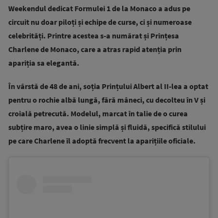
Weekendul dedicat Formulei 1 de la Monaco a adus pe
circuit nu doar piloți și echipe de curse, ci și numeroase
celebrități. Printre acestea s-a numărat și Prințesa
Charlene de Monaco, care a atras rapid atenția prin
apariția sa elegantă.
În vârstă de 48 de ani, soția Prințului Albert al II-lea a optat
pentru o rochie albă lungă, fără mâneci, cu decolteu în V și
croială petrecută. Modelul, marcat în talie de o curea
subțire maro, avea o linie simplă și fluidă, specifică stilului
pe care Charlene îl adoptă frecvent la aparițiile oficiale.