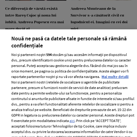
Ce diferență de vârstă există
Andreea Munteanu de la
între Rareș Cojoc și noua lui
Survivor s-a căsătorit civil cu
iubită. Andreea Popescu era mai
logodnicul ei. Imagini cu cei doi
mare decât el
miri
Nouă ne pasă ca datele tale personale să rămână
confidențiale
Noi și partenerii noștri
594
stocăm și/sau accesăm informații pe dispozitivul
dvs., precum identificatorii cookie unici pentru prelucrarea datelor cu caracter
personal. Puteți accepta sau gestiona alegerile dvs. făcând clic mai jos sau în
orice moment, pe pagina cu politica de confidențialitate. Aceste alegeri vor fi
raportate partenerilor noștri și nu vă vor afecta navigarea.
Mai multe detalii
Noi si partenerii nostri (retelele de socializare si agentiile de publicitate
partenere, precum si furnizorii nostri de servicii de date analitice) prelucram
Motivul pentru care Mircea
Ce a pățit un român într-o
date pentru a permite website-ului sa functioneze, pentru a personaliza
Badea și Carmen Brumă nu
benzinărie din Bulgaria: „Aveți
continutul si anunturile publicitare afisate in functie de interesele si/sau profilul
mănâncă niciodată împreună.
mare grijă!”. Ce a observat pe
dvs., pentru a va oferi functionalitati aferente retelelor de socializare si pentru a
analiza traficul pe website. Beneficiati de drepturile prevazute de art. 15-22 din
Detalii neștiute din viața lor de
chitanță
GDPR in legatura cu prelucrarea datelor cu caracter personal. Aceste drepturi pot
cuplu
fi exercitate prin modalitatea indicata
aici
. Prin click pe “ACCEPT TOATE”,
acceptati folosirea tuturor Tehnologiilor de tip Cookie, care implica inclusiv
acceptul dvs. cu privire la stocarea/accesarea informatiilor de catre Vendor-ii cu