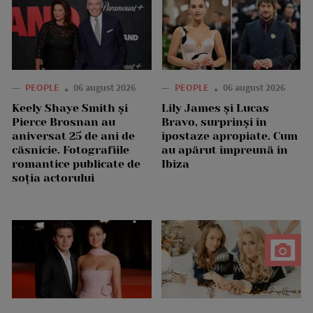
—
PEOPLE
06 august 2026
—
PEOPLE
06 august 2026
Keely Shaye Smith și
Lily James și Lucas
Pierce Brosnan au
Bravo, surprinși în
aniversat 25 de ani de
ipostaze apropiate. Cum
căsnicie. Fotografiile
au apărut împreună în
romantice publicate de
Ibiza
soția actorului