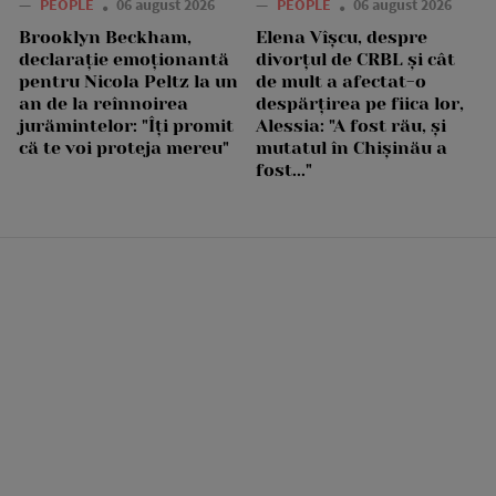
—
PEOPLE
06 august 2026
—
PEOPLE
06 august 2026
Brooklyn Beckham,
Elena Vîșcu, despre
declarație emoționantă
divorțul de CRBL și cât
pentru Nicola Peltz la un
de mult a afectat-o
an de la reînnoirea
despărțirea pe fiica lor,
jurămintelor: "Îți promit
Alessia: "A fost rău, și
că te voi proteja mereu"
mutatul în Chișinău a
fost..."