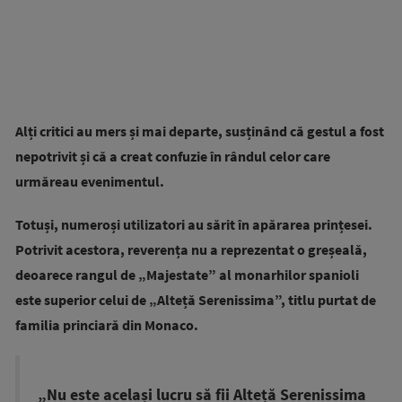
Alți critici au mers și mai departe, susținând că gestul a fost
nepotrivit și că a creat confuzie în rândul celor care
urmăreau evenimentul.
Totuși, numeroși utilizatori au sărit în apărarea prințesei.
Potrivit acestora, reverența nu a reprezentat o greșeală,
deoarece rangul de „Majestate” al monarhilor spanioli
este superior celui de „Alteță Serenissima”, titlu purtat de
familia princiară din Monaco.
„Nu este același lucru să fii Alteță Serenissima