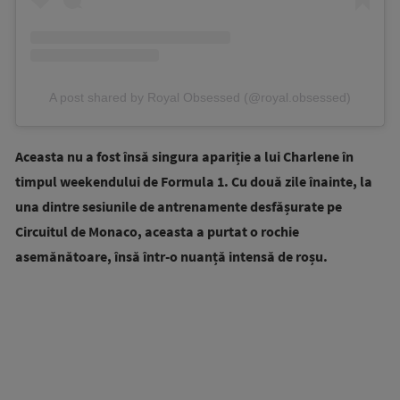
A post shared by Royal Obsessed (@royal.obsessed)
Aceasta nu a fost însă singura apariție a lui Charlene în
timpul weekendului de Formula 1. Cu două zile înainte, la
una dintre sesiunile de antrenamente desfășurate pe
Circuitul de Monaco, aceasta a purtat o rochie
asemănătoare, însă într-o nuanță intensă de roșu.