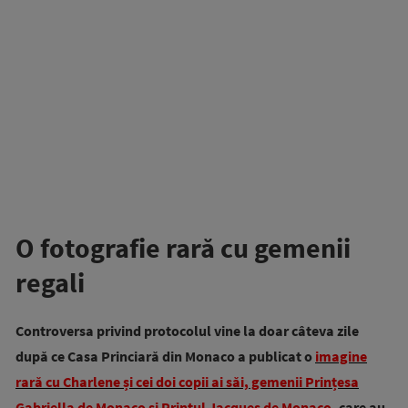
O fotografie rară cu gemenii
regali
Controversa privind protocolul vine la doar câteva zile
după ce Casa Princiară din Monaco a publicat o
imagine
rară cu Charlene și cei doi copii ai săi, gemenii Prințesa
Gabriella de Monaco și Prințul Jacques de Monaco
, care au