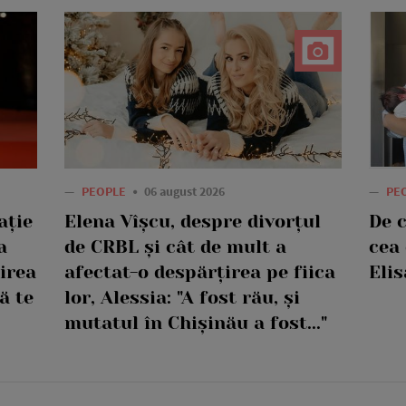
—
PEOPLE
06 august 2026
—
PE
ație
Elena Vîșcu, despre divorțul
De 
a
de CRBL și cât de mult a
cea 
oirea
afectat-o despărțirea pe fiica
Elis
ă te
lor, Alessia: "A fost rău, și
mutatul în Chișinău a fost..."