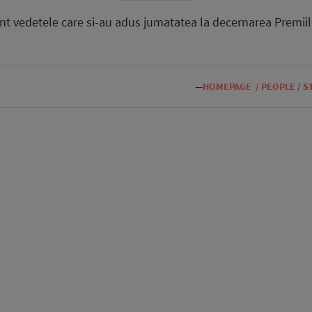
unt vedetele care si-au adus jumatatea la decernarea Premi
—
HOMEPAGE
/
PEOPLE
/
S