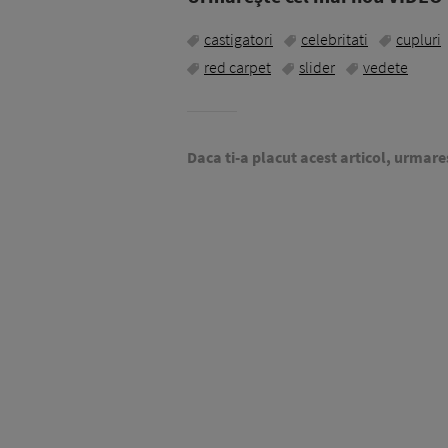
castigatori
celebritati
cupluri
red carpet
slider
vedete
Daca ti-a placut acest articol, urmare