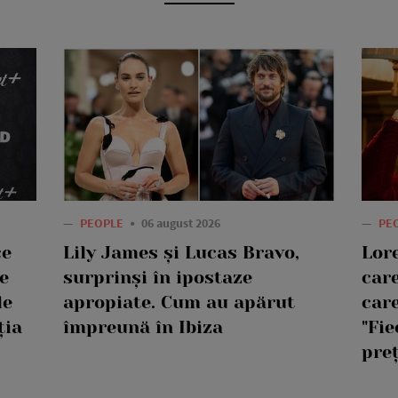
—
PEOPLE
06 august 2026
—
PE
ce
Lily James și Lucas Bravo,
Lor
e
surprinși în ipostaze
care
le
apropiate. Cum au apărut
care
ția
împreună în Ibiza
"Fie
pre