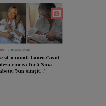
OPLE
06 august 2026
ce și-a numit Laura Cosoi
de-a cincea fiică Nina
abeta: "Am simțit..."