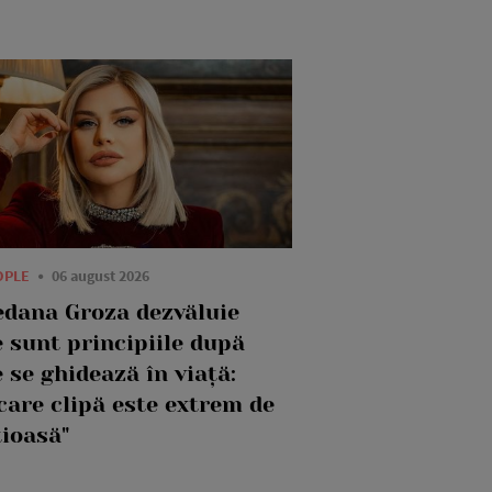
OPLE
06 august 2026
edana Groza dezvăluie
 sunt principiile după
 se ghidează în viață:
care clipă este extrem de
țioasă"