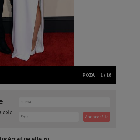
POZA
1 / 16
e
a cele
ncărcat pe elle.ro