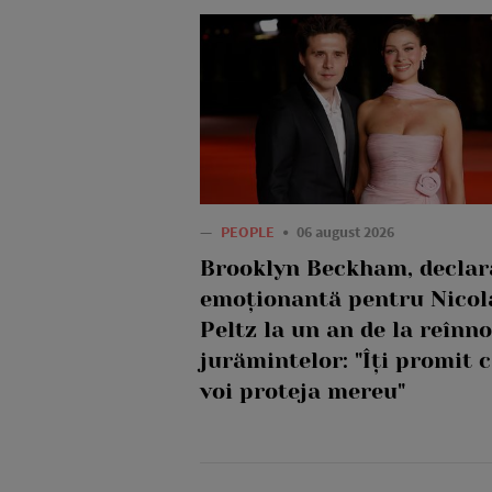
—
PEOPLE
06 august 2026
Brooklyn Beckham, declar
emoționantă pentru Nicol
Peltz la un an de la reînn
jurămintelor: "Îți promit c
voi proteja mereu"