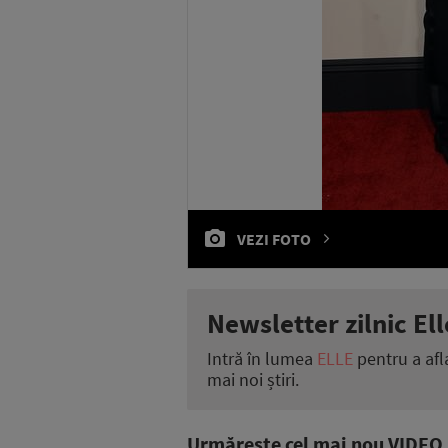
VEZI FOTO
Newsletter zilnic Ell
Intră în lumea
ELLE
pentru a afl
mai noi știri.
Urmăreşte cel mai nou VIDEO i