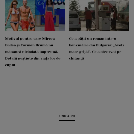
Motivul pentru care Mircea
Ce a pățit un român într-o
Badea și Carmen Brumă nu
benzinărie din Bulgaria: „Aveți
mănâncă niciodată împreună.
mare grijă!”. Ce a observat pe
Detalii neștiute din viața lor de
chitanță
cuplu
UNICA.RO