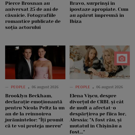
Pierce Brosnan au
Bravo, surprinși în
aniversat 25 de ani de
ipostaze apropiate. Cum
căsnicie. Fotografiile
au apărut împreună în
romantice publicate de
Ibiza
soția actorului
—
PEOPLE
06 august 2026
—
PEOPLE
06 august 2026
Brooklyn Beckham,
Elena Vîșcu, despre
declarație emoționantă
divorțul de CRBL și cât
pentru Nicola Peltz la un
de mult a afectat-o
an de la reînnoirea
despărțirea pe fiica lor,
jurămintelor: "Îți promit
Alessia: "A fost rău, și
că te voi proteja mereu"
mutatul în Chișinău a
fost..."