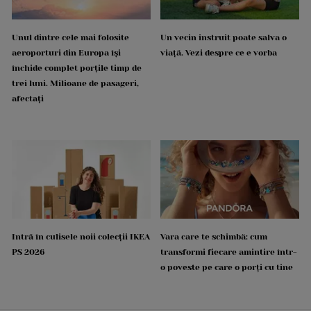
Unul dintre cele mai folosite
Un vecin instruit poate salva o
aeroporturi din Europa își
viață. Vezi despre ce e vorba
închide complet porțile timp de
trei luni. Milioane de pasageri,
afectați
Intră în culisele noii colecții IKEA
Vara care te schimbă: cum
PS 2026
transformi fiecare amintire într-
o poveste pe care o porți cu tine