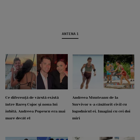
ANTENA 1
Ce diferență de vârstă există
Andreea Munteanu de la
între Rareș Cojoc și noua lui
Survivor s-a căsătorit civil cu
iubită. Andreea Popescu era mai
logodnicul ei. Imagini cu cei doi
mare decât el
miri