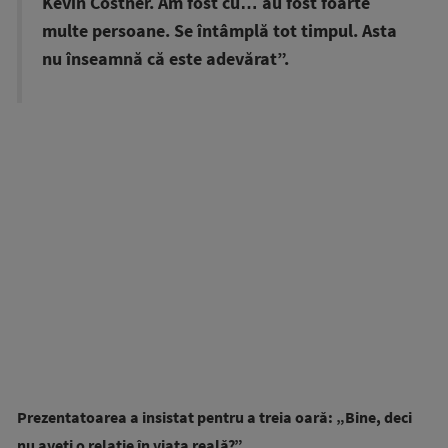
Kevin Costner. Am fost cu… au fost foarte
multe persoane. Se întâmplă tot timpul. Asta
nu înseamnă că este adevărat”.
Prezentatoarea a insistat pentru a treia oară: „Bine, deci
nu aveți o relație în viața reală?”.