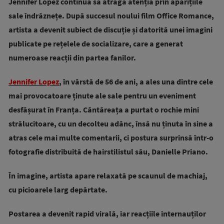
Jennifer Lopez continuă să atragă atenția prin aparițiile
sale îndrăznețe. După succesul noului film Office Romance,
artista a devenit subiect de discuție și datorită unei imagini
publicate pe rețelele de socializare, care a generat
numeroase reacții din partea fanilor.
Jennifer Lopez
, în vârstă de 56 de ani, a ales una dintre cele
mai provocatoare ținute ale sale pentru un eveniment
desfășurat în Franța. Cântăreața a purtat o rochie mini
strălucitoare, cu un decolteu adânc, însă nu ținuta în sine a
atras cele mai multe comentarii, ci postura surprinsă într-o
fotografie distribuită de hairstilistul său, Danielle Priano.
În imagine, artista apare relaxată pe scaunul de machiaj,
cu picioarele larg depărtate.
Postarea a devenit rapid virală, iar reacțiile internauților