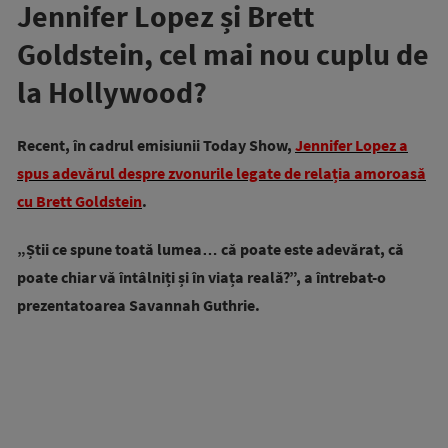
Jennifer Lopez și Brett
Goldstein, cel mai nou cuplu de
la Hollywood?
Recent, în cadrul emisiunii Today Show,
Jennifer Lopez a
spus adevărul despre zvonurile legate de relația amoroasă
cu Brett Goldstein
.
„Știi ce spune toată lumea… că poate este adevărat, că
poate chiar vă întâlniți și în viața reală?”, a întrebat-o
prezentatoarea Savannah Guthrie.