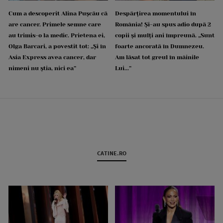
Cum a descoperit Alina Pușcău că
Despărțirea momentului în
are cancer. Primele semne care
România! Și-au spus adio după 2
au trimis-o la medic. Prietena ei,
copii și mulți ani împreună. „Sunt
Olga Barcari, a povestit tot: „Și în
foarte ancorată în Dumnezeu.
Asia Express avea cancer, dar
Am lăsat tot greul în mâinile
nimeni nu știa, nici ea”
Lui...”
CATINE.RO