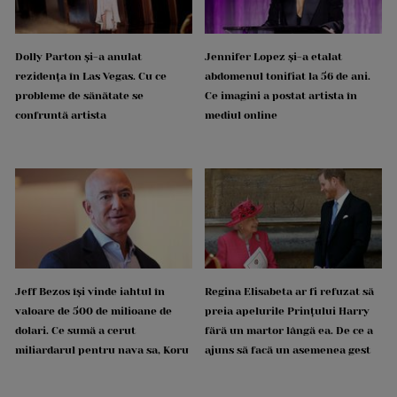
Dolly Parton și-a anulat
Jennifer Lopez și-a etalat
rezidența în Las Vegas. Cu ce
abdomenul tonifiat la 56 de ani.
probleme de sănătate se
Ce imagini a postat artista în
confruntă artista
mediul online
Jeff Bezos își vinde iahtul în
Regina Elisabeta ar fi refuzat să
valoare de 500 de milioane de
preia apelurile Prințului Harry
dolari. Ce sumă a cerut
fără un martor lângă ea. De ce a
miliardarul pentru nava sa, Koru
ajuns să facă un asemenea gest