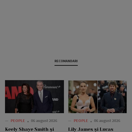
RECOMANDARI
—
PEOPLE
06 august 2026
—
PEOPLE
06 august 2026
Keely Shaye Smith și
Lily James și Lucas