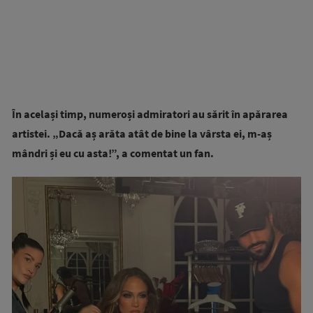
În același timp, numeroși admiratori au sărit în apărarea
artistei. „Dacă aș arăta atât de bine la vârsta ei, m-aș
mândri și eu cu asta!”, a comentat un fan.