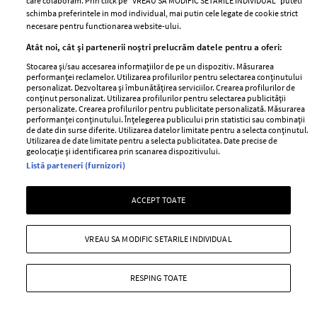
care colaboram. Prin click pe “VREAU SA MODIFIC SETARILE INDIVIDUAL” puteti
schimba preferintele in mod individual, mai putin cele legate de cookie strict
necesare pentru functionarea website-ului.
ABONEAZĂ-TE LA NEWSLETTER
Atât noi, cât și partenerii noștri prelucrăm datele pentru a oferi:
Stocarea și/sau accesarea informațiilor de pe un dispozitiv. Măsurarea
performanței reclamelor. Utilizarea profilurilor pentru selectarea conținutului
Urmareste-ne pe:
personalizat. Dezvoltarea și îmbunătățirea serviciilor. Crearea profilurilor de
conținut personalizat. Utilizarea profilurilor pentru selectarea publicității
personalizate. Crearea profilurilor pentru publicitate personalizată. Măsurarea
performanței conținutului. Înțelegerea publicului prin statistici sau combinații
de date din surse diferite. Utilizarea datelor limitate pentru a selecta conținutul.
Utilizarea de date limitate pentru a selecta publicitatea. Date precise de
geolocație și identificarea prin scanarea dispozitivului.
Cele mai citite
Listă parteneri (furnizori)
BEAUTY
BEAUTY TIPS
BE
ACCEPT TOATE
țe
7 uleiuri care stimulează creșterea rapidă a
Ce
părului
de
VREAU SA MODIFIC SETARILE INDIVIDUAL
RESPING TOATE