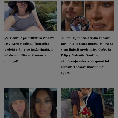
„Surioara e pe drum!” :o Wooow,
„Nu mi-e jenă să o spun cu voce
ce veste!! E oficial! Îndrăgita
tare”. Când toată lumea credea că
vedetă e din nou însărcinată, la
s-au liniștit apele între Codruța
40 de ani! Uite ce frumos a
Filip și Valentin Sanfira,
anunțat!
cântăreața a decis să spună tot
adevărul despre mariajul ei
eșuat