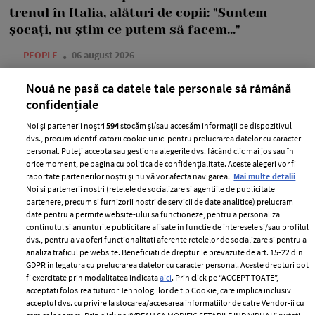
trenul în Italia, alături de copii: "Suntem
șocați, nu știm ce putem să facem..."
—
PEOPLE
06 august 2026
Anca Serea a povestit pe rețelele de socializare o situație
Nouă ne pasă ca datele tale personale să rămână
extrem de neplăcută prin care ea și copiii ei au trecut.
confidențiale
+ MAI MULTE
Noi și partenerii noștri
594
stocăm și/sau accesăm informații pe dispozitivul
dvs., precum identificatorii cookie unici pentru prelucrarea datelor cu caracter
personal. Puteți accepta sau gestiona alegerile dvs. făcând clic mai jos sau în
orice moment, pe pagina cu politica de confidențialitate. Aceste alegeri vor fi
raportate partenerilor noștri și nu vă vor afecta navigarea.
Mai multe detalii
Noi si partenerii nostri (retelele de socializare si agentiile de publicitate
MAI MULTE ARTICOLE
partenere, precum si furnizorii nostri de servicii de date analitice) prelucram
date pentru a permite website-ului sa functioneze, pentru a personaliza
continutul si anunturile publicitare afisate in functie de interesele si/sau profilul
dvs., pentru a va oferi functionalitati aferente retelelor de socializare si pentru a
analiza traficul pe website. Beneficiati de drepturile prevazute de art. 15-22 din
GDPR in legatura cu prelucrarea datelor cu caracter personal. Aceste drepturi pot
fi exercitate prin modalitatea indicata
aici
. Prin click pe “ACCEPT TOATE”,
acceptati folosirea tuturor Tehnologiilor de tip Cookie, care implica inclusiv
acceptul dvs. cu privire la stocarea/accesarea informatiilor de catre Vendor-ii cu