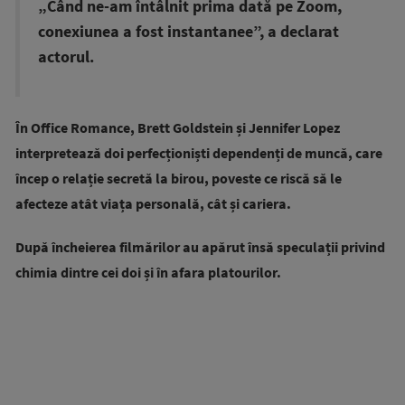
„Când ne-am întâlnit prima dată pe Zoom,
conexiunea a fost instantanee”, a declarat
actorul.
În Office Romance, Brett Goldstein și Jennifer Lopez
interpretează doi perfecționiști dependenți de muncă, care
încep o relație secretă la birou, poveste ce riscă să le
afecteze atât viața personală, cât și cariera.
După încheierea filmărilor au apărut însă speculații privind
chimia dintre cei doi și în afara platourilor.