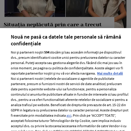
Situația neplăcută prin care a trecut
Anca Serea în timpul călătoriei cu
Nouă ne pasă ca datele tale personale să rămână
trenul în Italia, alături de copii: "Suntem
confidențiale
șocați, nu știm ce putem să facem..."
Noi și partenerii noștri
594
stocăm și/sau accesăm informații pe dispozitivul
—
PEOPLE
06 august 2026
dvs., precum identificatorii cookie unici pentru prelucrarea datelor cu caracter
personal. Puteți accepta sau gestiona alegerile dvs. făcând clic mai jos sau în
Anca Serea a povestit pe rețelele de socializare o situație
orice moment, pe pagina cu politica de confidențialitate. Aceste alegeri vor fi
extrem de neplăcută prin care ea și copiii ei au trecut.
raportate partenerilor noștri și nu vă vor afecta navigarea.
Mai multe detalii
Noi si partenerii nostri (retelele de socializare si agentiile de publicitate
+ MAI MULTE
partenere, precum si furnizorii nostri de servicii de date analitice) prelucram
date pentru a permite website-ului sa functioneze, pentru a personaliza
continutul si anunturile publicitare afisate in functie de interesele si/sau profilul
dvs., pentru a va oferi functionalitati aferente retelelor de socializare si pentru a
analiza traficul pe website. Beneficiati de drepturile prevazute de art. 15-22 din
GDPR in legatura cu prelucrarea datelor cu caracter personal. Aceste drepturi pot
MAI MULTE ARTICOLE
fi exercitate prin modalitatea indicata
aici
. Prin click pe “ACCEPT TOATE”,
acceptati folosirea tuturor Tehnologiilor de tip Cookie, care implica inclusiv
acceptul dvs. cu privire la stocarea/accesarea informatiilor de catre Vendor-ii cu