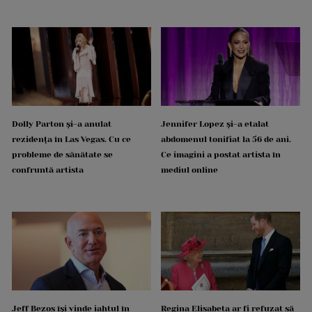
Dolly Parton și-a anulat
Jennifer Lopez și-a etalat
rezidența în Las Vegas. Cu ce
abdomenul tonifiat la 56 de ani.
probleme de sănătate se
Ce imagini a postat artista în
confruntă artista
mediul online
Jeff Bezos își vinde iahtul în
Regina Elisabeta ar fi refuzat să