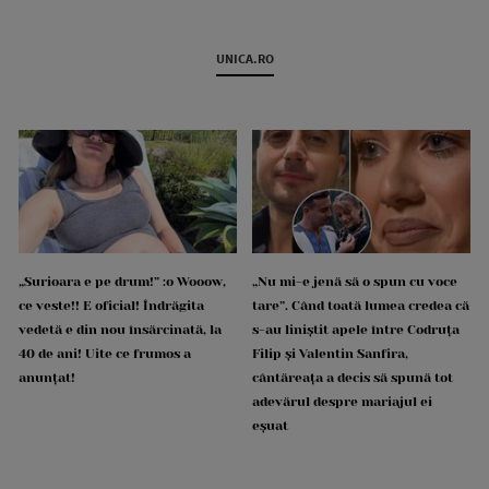
UNICA.RO
„Surioara e pe drum!” :o Wooow,
„Nu mi-e jenă să o spun cu voce
ce veste!! E oficial! Îndrăgita
tare”. Când toată lumea credea că
vedetă e din nou însărcinată, la
s-au liniștit apele între Codruța
40 de ani! Uite ce frumos a
Filip și Valentin Sanfira,
anunțat!
cântăreața a decis să spună tot
adevărul despre mariajul ei
eșuat