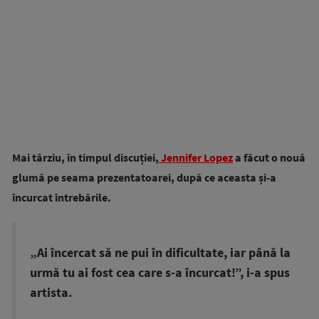
Mai târziu, în timpul discuției,
Jennifer Lopez
a făcut o nouă
glumă pe seama prezentatoarei, după ce aceasta și-a
încurcat întrebările.
„Ai încercat să ne pui în dificultate, iar până la
urmă tu ai fost cea care s-a încurcat!”, i-a spus
artista.