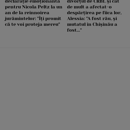
declarație emoționantă
divorțul de CRBL și cât
pentru Nicola Peltz la un
de mult a afectat-o
an de la reînnoirea
despărțirea pe fiica lor,
jurămintelor: "Îți promit
Alessia: "A fost rău, și
că te voi proteja mereu"
mutatul în Chișinău a
fost..."