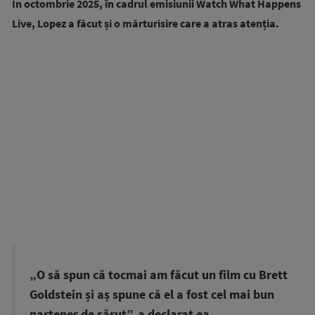
În octombrie 2025, în cadrul emisiunii Watch What Happens
Live, Lopez a făcut și o mărturisire care a atras atenția.
„O să spun că tocmai am făcut un film cu Brett
Goldstein și aș spune că el a fost cel mai bun
partener de sărut”, a declarat ea