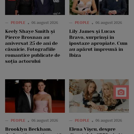
—
PEOPLE
06 august 2026
—
PEOPLE
06 august 2026
Keely Shaye Smith și
Lily James și Lucas
Pierce Brosnan au
Bravo, surprinși în
aniversat 25 de ani de
ipostaze apropiate. Cum
căsnicie. Fotografiile
au apărut împreună în
romantice publicate de
Ibiza
soția actorului
—
PEOPLE
06 august 2026
—
PEOPLE
06 august 2026
Brooklyn Beckham,
Elena Vîșcu, despre