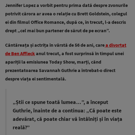
Jennifer Lopez a vorbit pentru prima dată despre zvonurile
potrivit cărora ar avea o relație cu Brett Goldstein, colegul
ei din filmul Office Romance, după ce, în trecut, l-a descris
drept „cel mai bun partener de sărut de pe ecran”.
Cântăreața și actrița în vârstă de 56 de ani, care
a divorțat
de Ben Affleck
anul trecut, a fost surprinsă în timpul unei
apariții la emisiunea Today Show, marți, când
prezentatoarea Savannah Guthrie a întrebat-o direct
despre viața ei sentimentală.
„Știi ce spune toată lumea…”, a început
Guthrie, înainte de a continua: „Că poate este
adevărat, că poate chiar vă întâlniți și în viața
reală?”