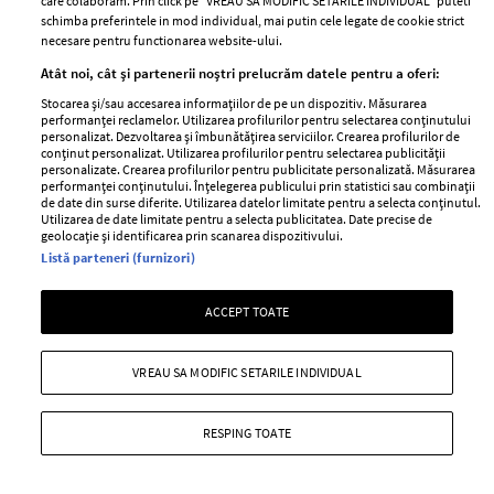
care colaboram. Prin click pe “VREAU SA MODIFIC SETARILE INDIVIDUAL” puteti
schimba preferintele in mod individual, mai putin cele legate de cookie strict
necesare pentru functionarea website-ului.
Atât noi, cât și partenerii noștri prelucrăm datele pentru a oferi:
Stocarea și/sau accesarea informațiilor de pe un dispozitiv. Măsurarea
performanței reclamelor. Utilizarea profilurilor pentru selectarea conținutului
personalizat. Dezvoltarea și îmbunătățirea serviciilor. Crearea profilurilor de
conținut personalizat. Utilizarea profilurilor pentru selectarea publicității
ABONEAZĂ-TE LA NEWSLETTER
personalizate. Crearea profilurilor pentru publicitate personalizată. Măsurarea
performanței conținutului. Înțelegerea publicului prin statistici sau combinații
de date din surse diferite. Utilizarea datelor limitate pentru a selecta conținutul.
Utilizarea de date limitate pentru a selecta publicitatea. Date precise de
geolocație și identificarea prin scanarea dispozitivului.
Urmareste-ne pe:
Listă parteneri (furnizori)
ACCEPT TOATE
VREAU SA MODIFIC SETARILE INDIVIDUAL
Cele mai citite
BEAUTY
BEAUTY TIPS
BE
RESPING TOATE
țe
7 uleiuri care stimulează creșterea rapidă a
Ce
părului
de