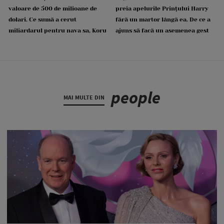
valoare de 500 de milioane de
preia apelurile Prințului Harry
dolari. Ce sumă a cerut
fără un martor lângă ea. De ce a
miliardarul pentru nava sa, Koru
ajuns să facă un asemenea gest
people
MAI MULTE DIN