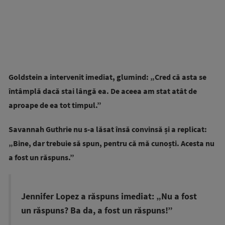
Goldstein a intervenit imediat, glumind: „Cred că asta se
întâmplă dacă stai lângă ea. De aceea am stat atât de
aproape de ea tot timpul.”
Savannah Guthrie nu s-a lăsat însă convinsă și a replicat:
„Bine, dar trebuie să spun, pentru că mă cunoști. Acesta nu
a fost un răspuns.”
Jennifer Lopez a răspuns imediat: „Nu a fost
un răspuns? Ba da, a fost un răspuns!”