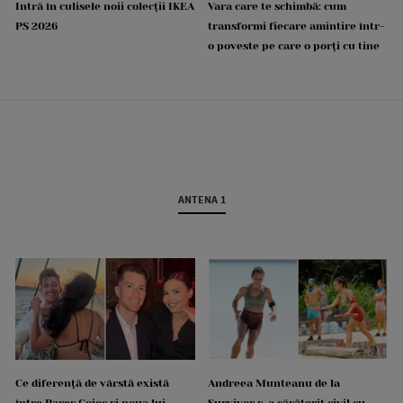
Intră în culisele noii colecții IKEA
Vara care te schimbă: cum
PS 2026
transformi fiecare amintire într-
o poveste pe care o porți cu tine
ANTENA 1
Ce diferență de vârstă există
Andreea Munteanu de la
între Rareș Cojoc și noua lui
Survivor s-a căsătorit civil cu