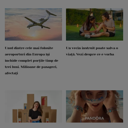
Unul dintre cele mai folosite
Un vecin instruit poate salva o
aeroporturi din Europa își
viață. Vezi despre ce e vorba
închide complet porțile timp de
trei luni. Milioane de pasageri,
afectați