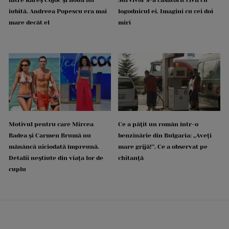
iubită. Andreea Popescu era mai
logodnicul ei. Imagini cu cei doi
mare decât el
miri
Motivul pentru care Mircea
Ce a pățit un român într-o
Badea și Carmen Brumă nu
benzinărie din Bulgaria: „Aveți
mănâncă niciodată împreună.
mare grijă!”. Ce a observat pe
Detalii neștiute din viața lor de
chitanță
cuplu