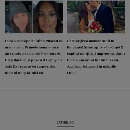
Cum a descoperit Alina Pușcău că
Despărțirea momentului în
are cancer. Primele semne care
România! Și-au spus adio după 2
au trimis-o la medic. Prietena ei,
copii și mulți ani împreună. „Sunt
Olga Barcari, a povestit tot: „Și în
foarte ancorată în Dumnezeu.
Asia Express avea cancer, dar
Am lăsat tot greul în mâinile
nimeni nu știa, nici ea”
Lui...”
CATINE.RO