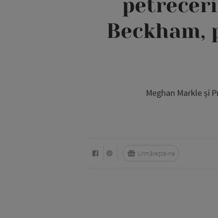
petreceri
Beckham, p
Meghan Markle și Pr
Urmărește-ne