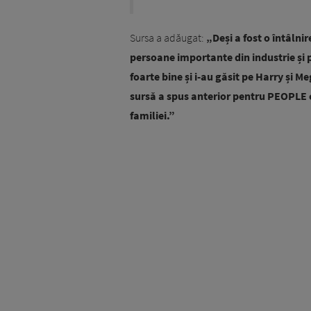
Sursa a adăugat:
„Deși a fost o întâlnire
persoane importante din industrie și 
foarte bine și i-au găsit pe Harry și M
sursă a spus anterior pentru PEOPLE că
familiei.”