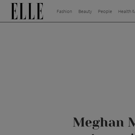
Fashion
Beauty
People
Health &
Meghan Ma