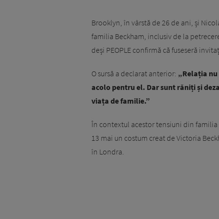
Brooklyn, în vârstă de 26 de ani, și Nico
familia Beckham, inclusiv de la petrecer
deși PEOPLE confirmă că fuseseră invitaț
O sursă a declarat anterior:
„Relația nu 
acolo pentru el. Dar sunt răniți și dez
viața de familie.”
În contextul acestor tensiuni din famili
13 mai un costum creat de Victoria Beck
în Londra.