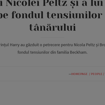
i Nicolei Peltz și a lu
e fondul tensiunilor 
tânărului
ințul Harry au găzduit o petrecere pentru Nicola Peltz și 
fondul tensiunilor din familia Beckham.
—
HOMEPAGE
/
PEOPLE
/