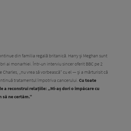
continue din familia regală britanică. Harry și Meghan sunt
bri ai monarhiei. Într-un interviu sincer oferit BBC pe 2
e Charles, „nu vrea să vorbească” cu el — și a mărturisit că
continuă tratamentul împotriva cancerului.
Cu toate
e a reconstrui relațiile: „Mi-aș dori o împăcare cu
m să ne certăm.”