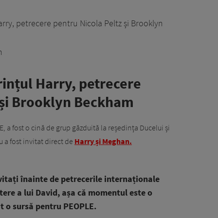
rry, petrecere pentru Nicola Peltz și Brooklyn
m
ințul Harry, petrecere
z și Brooklyn Beckham
, a fost o cină de grup găzduită la reședința Ducelui și
a fost invitat direct de
Harry și Meghan.
vitați înainte de petrecerile internaționale
tere a lui David, așa că momentul este o
at o sursă pentru PEOPLE.