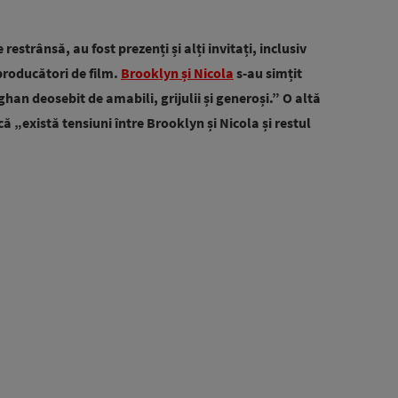
 restrânsă, au fost prezenți și alți invitați, inclusiv
producători de film.
Brooklyn și Nicola
s-au simțit
eghan deosebit de amabili, grijulii și generoși.” O altă
 „există tensiuni între Brooklyn și Nicola și restul