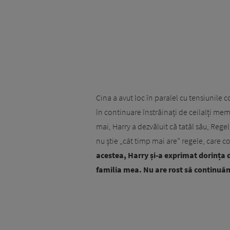
Cina a avut loc în paralel cu tensiunile 
în continuare înstrăinați de ceilalți mem
mai, Harry a dezvăluit că tatăl său, Regel
nu știe „cât timp mai are” regele, care 
acestea, Harry și-a exprimat dorința d
familia mea. Nu are rost să continuă