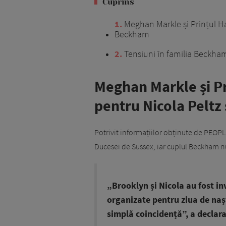
Cuprins
1
Meghan Markle și Prințul Ha
Beckham
2
Tensiuni în familia Beckha
Meghan Markle și Pr
pentru Nicola Pelt
Potrivit informațiilor obținute de PEOPLE
Ducesei de Sussex, iar cuplul Beckham nu 
„Brooklyn și Nicola au fost in
organizate pentru ziua de naș
simplă coincidență”, a declar