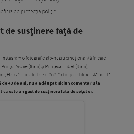
ficia de protecția poliției
 de susținere față de
 Instagram o fotografie alb-negru emoționantă în care
 Prințul Archie (6 ani) și Prințesa Lilibet (3 ani),
, Harry își ține fiul de mână, în timp ce Lilibet stă urcată
 de 43 de ani, nu a adăugat niciun comentariu la
t că este un gest de susținere față de soțul ei.