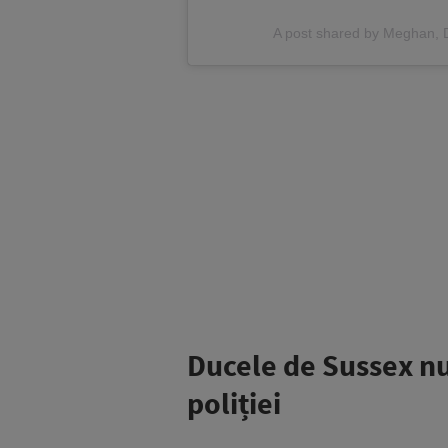
A post shared by Meghan,
Ducele de Sussex nu
poliției