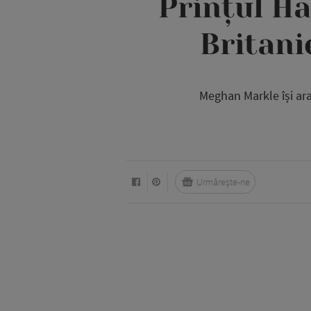
Prințul Ha
Britani
Meghan Markle își arat
Urmărește-ne