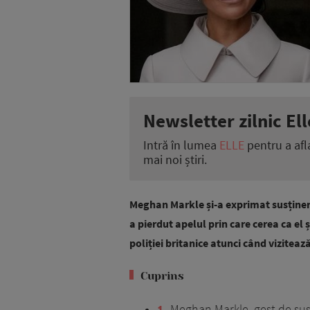
Newsletter zilnic Ell
Intră în lumea
ELLE
pentru a afl
mai noi știri.
Meghan Markle și-a exprimat susține
a pierdut apelul prin care cerea ca el ș
poliției britanice atunci când viziteaz
Cuprins
1
Meghan Markle, gest de susț