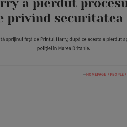
rry a pierdut proces
e privind securitatea 
ă sprijinul față de Prințul Harry, după ce acesta a pierdut a
poliției în Marea Britanie.
—
HOMEPAGE
/
PEOPLE
/