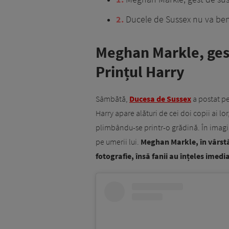
2
Ducele de Sussex nu va bene
Meghan Markle, gest
Prințul Harry
Sâmbătă,
Ducesa de Sussex
a postat pe
Harry apare alături de cei doi copii ai lor,
plimbându-se printr-o grădină. În imagine
pe umerii lui.
Meghan Markle, în vârstă
fotografie, însă fanii au înțeles imedia