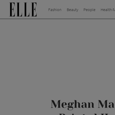
Fashion
Beauty
People
Health &
Meghan Mark