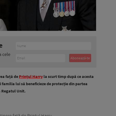
e
a cele
rea față de
Prințul Harry
la scurt timp după ce acesta
i familia lui să beneficieze de protecție din partea
ă Regatul Unit.
inere față de Prințul Harry