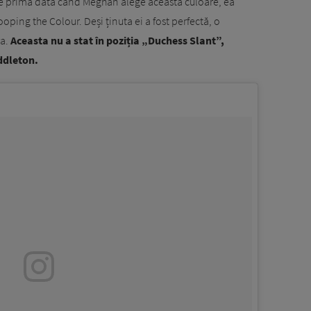
e prima dată când Meghan alege această culoare, ea
oping the Colour. Deși ținuta ei a fost perfectă, o
ra.
Aceasta nu a stat în poziția „Duchess Slant”,
ddleton.