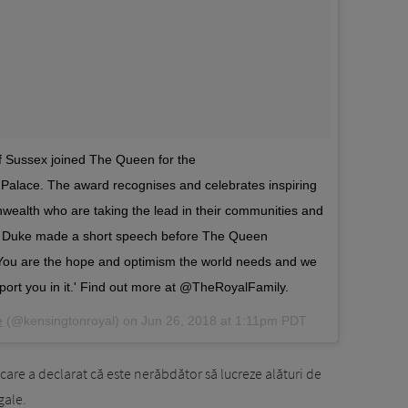
 Sussex joined The Queen for the
lace. The award recognises and celebrates inspiring
alth who are taking the lead in their communities and
 The Duke made a short speech before The Queen
You are the hope and optimism the world needs and we
upport you in it.' Find out more at @TheRoyalFamily.
e
(@kensingtonroyal) on
Jun 26, 2018 at 1:11pm PDT
în care a declarat că este nerăbdător să lucreze alături de
gale.