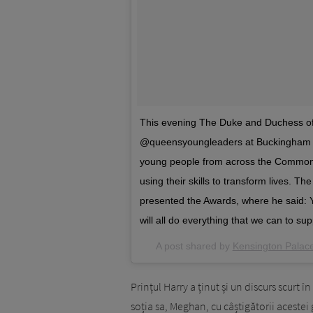
This evening The Duke and Duchess of
@queensyoungleaders at Buckingham Pa
young people from across the Commonwe
using their skills to transform lives.
presented the Awards, where he said: 
will all do everything that we can to s
A post shared by
Kensington Palac
Prințul Harry a ținut și un discurs scurt 
soția sa, Meghan, cu câștigătorii acestei 