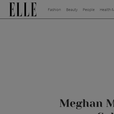
Fashion
Beauty
People
Health &
Meghan Ma