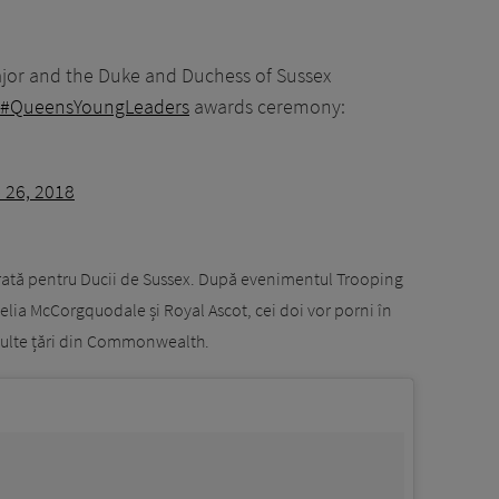
jor and the Duke and Duchess of Sussex
#QueensYoungLeaders
awards ceremony:
 26, 2018
ată pentru Ducii de Sussex. După evenimentul Trooping
Celia McCorgquodale și Royal Ascot, cei doi vor porni în
 multe țări din Commonwealth.