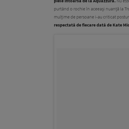
piele întoarsă de la Aquazzura.
Nu est
purtând o rochie în aceeași nuanță la Tro
mulțime de persoane i-au criticat postu
respectată de fiecare dată de Kate Mi