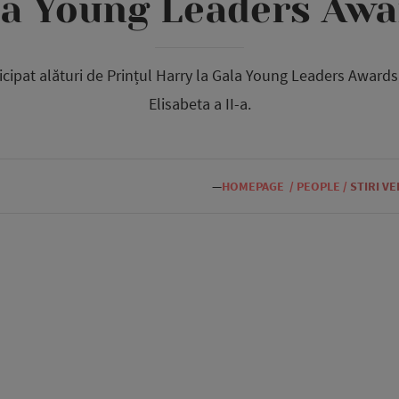
la Young Leaders Awa
cipat alături de Prințul Harry la Gala Young Leaders Awards
Elisabeta a II-a.
—
HOMEPAGE
/
PEOPLE
/
STIRI V