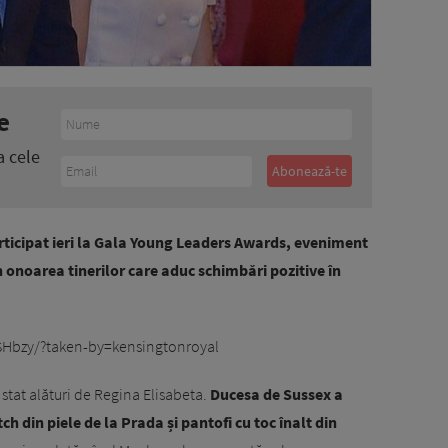
e
a cele
rticipat ieri la Gala Young Leaders Awards, eveniment
n onoarea tinerilor care aduc schimbări pozitive în
Hbzy/?taken-by=kensingtonroyal
stat alături de Regina Elisabeta.
Ducesa de Sussex a
ch din piele de la Prada și pantofi cu toc înalt din