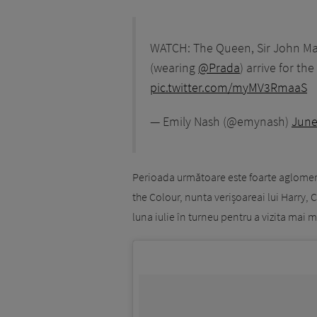
WATCH: The Queen, Sir John Ma
(wearing
@Prada
) arrive for the
pic.twitter.com/myMV3RmaaS
— Emily Nash (@emynash)
June
Perioada următoare este foarte aglomer
the Colour, nunta verișoareai lui Harry, 
luna iulie în turneu pentru a vizita mai