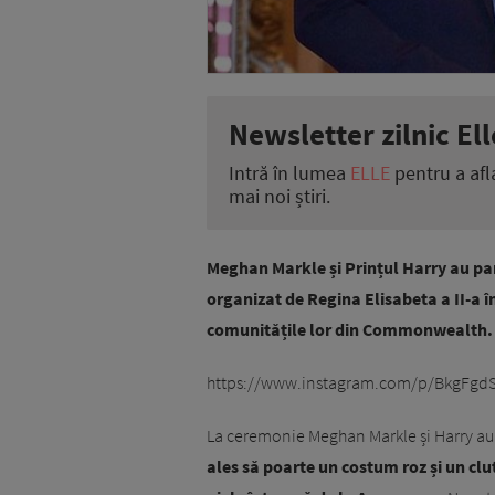
Newsletter zilnic Ell
Intră în lumea
ELLE
pentru a afl
mai noi știri.
Meghan Markle și Prințul Harry au pa
organizat de Regina Elisabeta a II-a î
comunitățile lor din Commonwealth.
https://www.instagram.com/p/BkgFgdS
La ceremonie Meghan Markle și Harry au 
ales să poarte un costum roz și un clut