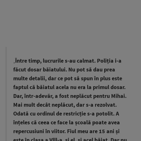
„
Între timp, lucrurile s-au calmat. Poliția i-a
făcut dosar băiatului. Nu pot să dau prea
multe detalii, dar ce pot să spun în plus este
faptul că băiatul acela nu era la primul dosar.
Dar, într-adevăr, a fost neplăcut pentru Mihai.
Mai mult decât neplăcut, dar s-a rezolvat.
Odată cu ordinul de restricție s-a potolit. A
înțeles că ceea ce face la școală poate avea
repercusiuni în viitor. Fiul meu are 15 ani și
este în clasa a Vlll-a, și el, și acel băiat. Dar nu