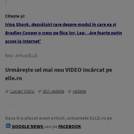
Citește și:
Irina Shayk, dezvăluiri rare despre modul în care ea și
Bradley Cooper o cresc pe fiica lor, Lea: „Are foarte puțin
acces la Internet'
foto: Arhiva ELLE
Urmăreşte cel mai nou VIDEO incărcat pe
elle.ro
Lucian Viziru
stiri vedete
vedete
Daca ti-a placut acest articol, urmareste ELLE.ro pe
GOOGLE NEWS
sau pe
FACEBOOK