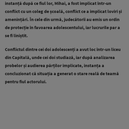
instanță după ce fiul lor, Mihai, a fost implicat într-un
conflict cu un coleg de școală, conflict ce a implicat loviri și
amenințări. În cele din urmă, judecătorii au emis un ordin
de protecție în favoarea adolescentului, iar lucrurile par a
se fi liniștit.
Conflictul dintre cei doi adolescenți a avut loc într-un liceu
din Capitală, unde cei doi studiază, iar după analizarea
probelor și audierea părților implicate, instanța a
concluzionat că situația a generat o stare reală de teamă
pentru fiul actorului.