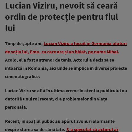
Lucian Viziru, nevoit să ceară
ordin de protecție pentru fiul
lui
Timp de șapte ani,
Lucian Viziru a locuit în Germania alături
de soția lui, Ema, cu care are și un băiat, pe nume Mihai.
Acolo, el a fost antrenor de tenis. Actorul a decis să se
întoarcă în România, aici unde se implică în diverse proiecte
cinematografice.
Lucian Viziru se află în ultima vreme în atenția publicului nu
datorită unui rol recent, ci a problemelor din viața
personală.
Recent, în spațiul public au apărut zvonuri alarmante
despre starea sa de sănătate.
S-a speculat că actorul ar