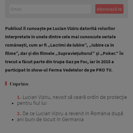
Publicul îl cunoaște pe Lucian Viziru datorită rolurilor
interpretate în unele dintre cele mai cunoscute seriale
românești, cum ar fi „Lacrimi de iubire”, „Iubire ca în
filme”, dar și din filmele „Supraviețuitorul” și „Poker.” În
trecut a făcut parte din trupa Gaz pe Foc, iar în 2015 a
participat în show-ul Ferma Vedetelor de pe PRO TV.
Cuprins
1
Lucian Viziru, nevoit să ceară ordin de protecție
pentru fiul lui
2
De ce Lucian Viziru a revenit în România după
ani buni de locuit în Germania