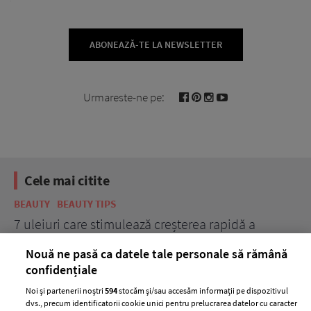
ABONEAZĂ-TE LA NEWSLETTER
Urmareste-ne pe:
Cele mai citite
BEAUTY
BEAUTY TIPS
BE
țe
7 uleiuri care stimulează creșterea rapidă a
Ce
părului
de
Nouă ne pasă ca datele tale personale să rămână
confidențiale
Noi și partenerii noștri
594
stocăm și/sau accesăm informații pe dispozitivul
dvs., precum identificatorii cookie unici pentru prelucrarea datelor cu caracter