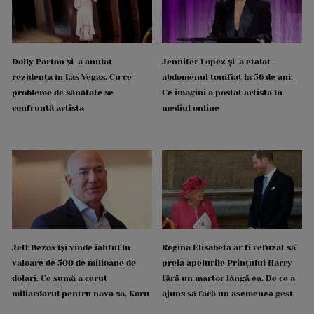
Dolly Parton și-a anulat
Jennifer Lopez și-a etalat
rezidența în Las Vegas. Cu ce
abdomenul tonifiat la 56 de ani.
probleme de sănătate se
Ce imagini a postat artista în
confruntă artista
mediul online
Jeff Bezos își vinde iahtul în
Regina Elisabeta ar fi refuzat să
valoare de 500 de milioane de
preia apelurile Prințului Harry
dolari. Ce sumă a cerut
fără un martor lângă ea. De ce a
miliardarul pentru nava sa, Koru
ajuns să facă un asemenea gest