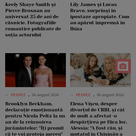
Keely Shaye Smith și
Lily James și Lucas
Pierce Brosnan au
Bravo, surprinși în
aniversat 25 de ani de
ipostaze apropiate. Cum
căsnicie. Fotografiile
au apărut împreună în
romantice publicate de
Ibiza
soția actorului
—
PEOPLE
06 august 2026
—
PEOPLE
06 august 2026
Brooklyn Beckham,
Elena Vîșcu, despre
declarație emoționantă
divorțul de CRBL și cât
pentru Nicola Peltz la un
de mult a afectat-o
an de la reînnoirea
despărțirea pe fiica lor,
jurămintelor: "Îți promit
Alessia: "A fost rău, și
că te voi proteja mereu"
mutatul în Chișinău a