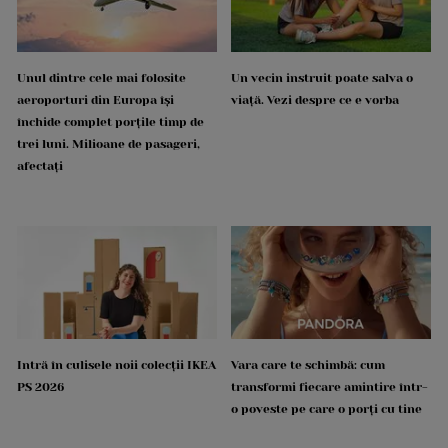
Unul dintre cele mai folosite
Un vecin instruit poate salva o
aeroporturi din Europa își
viață. Vezi despre ce e vorba
închide complet porțile timp de
trei luni. Milioane de pasageri,
afectați
Intră în culisele noii colecții IKEA
Vara care te schimbă: cum
PS 2026
transformi fiecare amintire într-
o poveste pe care o porți cu tine