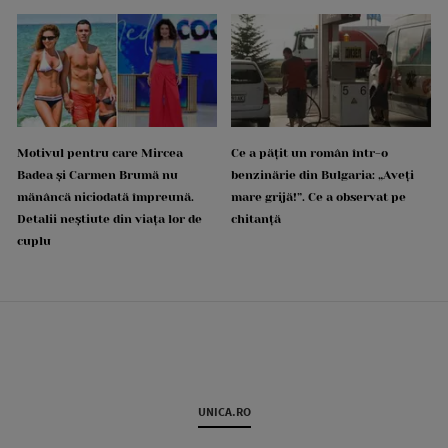
Motivul pentru care Mircea
Ce a pățit un român într-o
Badea și Carmen Brumă nu
benzinărie din Bulgaria: „Aveți
mănâncă niciodată împreună.
mare grijă!”. Ce a observat pe
Detalii neștiute din viața lor de
chitanță
cuplu
UNICA.RO