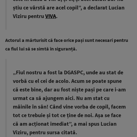
știu ce vârstă are acel copil”, a declarat Lucian
Viziru pentru
VIVA
.
Actorul a mărturisit că face orice pași sunt necesari pentru
ca fiul lui să se simtă în siguranță.
„Fiul nostru a fost la DGASPC, unde au stat de
vorbă cu el cei de acolo. Acum se poate spune
că este bine, dar au fost niște pași pe care i-am
urmat ca să ajungem aici. Nu am stat cu
mâinile în sân! Când vine vorba de copil, facem
tot ce trebuie și tot ce ține de noi. Așa se face
că am acționat imediat”, a mai spus Lucian
Viziru, pentru sursa citată.