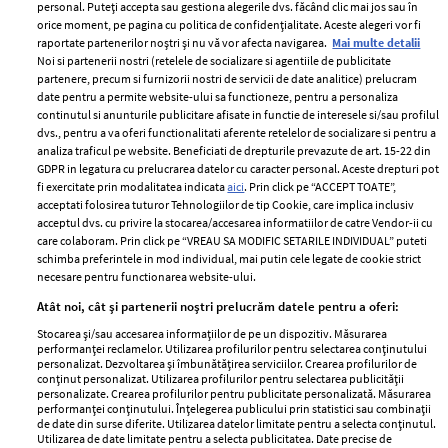
personal. Puteți accepta sau gestiona alegerile dvs. făcând clic mai jos sau în
orice moment, pe pagina cu politica de confidențialitate. Aceste alegeri vor fi
raportate partenerilor noștri și nu vă vor afecta navigarea.
Mai multe detalii
Noi si partenerii nostri (retelele de socializare si agentiile de publicitate
partenere, precum si furnizorii nostri de servicii de date analitice) prelucram
ELLE Style Awards
Termeni si conditii
date pentru a permite website-ului sa functioneze, pentru a personaliza
2024
continutul si anunturile publicitare afisate in functie de interesele si/sau profilul
Politica de
dvs., pentru a va oferi functionalitati aferente retelelor de socializare si pentru a
Despre ELLE
confidențialitate
analiza traficul pe website. Beneficiati de drepturile prevazute de art. 15-22 din
Romania
GDPR in legatura cu prelucrarea datelor cu caracter personal. Aceste drepturi pot
Politica de cookies
fi exercitate prin modalitatea indicata
aici
. Prin click pe “ACCEPT TOATE”,
Contact
Publicitate
acceptati folosirea tuturor Tehnologiilor de tip Cookie, care implica inclusiv
acceptul dvs. cu privire la stocarea/accesarea informatiilor de catre Vendor-ii cu
Abonamente
care colaboram. Prin click pe “VREAU SA MODIFIC SETARILE INDIVIDUAL” puteti
schimba preferintele in mod individual, mai putin cele legate de cookie strict
necesare pentru functionarea website-ului.
Stiri
Libertatea pentru
Atât noi, cât și partenerii noștri prelucrăm datele pentru a oferi:
femei
GSP
Stocarea și/sau accesarea informațiilor de pe un dispozitiv. Măsurarea
Viva
performanței reclamelor. Utilizarea profilurilor pentru selectarea conținutului
Unica
personalizat. Dezvoltarea și îmbunătățirea serviciilor. Crearea profilurilor de
Avantaje
conținut personalizat. Utilizarea profilurilor pentru selectarea publicității
Baby
personalizate. Crearea profilurilor pentru publicitate personalizată. Măsurarea
Retete practice
performanței conținutului. Înțelegerea publicului prin statistici sau combinații
Retete
de date din surse diferite. Utilizarea datelor limitate pentru a selecta conținutul.
Utilizarea de date limitate pentru a selecta publicitatea. Date precise de