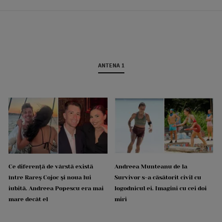
ANTENA 1
Ce diferență de vârstă există
Andreea Munteanu de la
între Rareș Cojoc și noua lui
Survivor s-a căsătorit civil cu
iubită. Andreea Popescu era mai
logodnicul ei. Imagini cu cei doi
mare decât el
miri