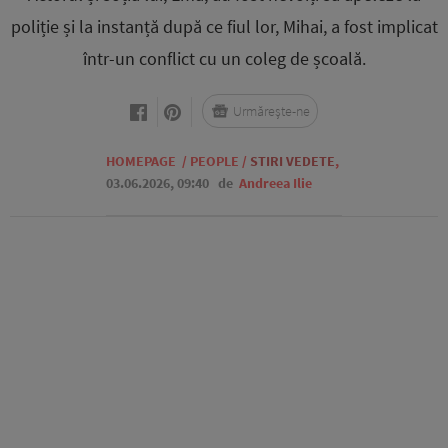
poliție și la instanță după ce fiul lor, Mihai, a fost implicat
într-un conflict cu un coleg de școală.
Urmărește-ne
HOMEPAGE
/
PEOPLE
/
STIRI VEDETE
,
03.06.2026, 09:40
de
Andreea Ilie