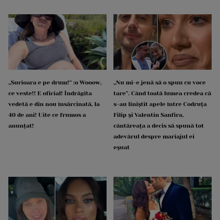
„Surioara e pe drum!” :o Wooow,
„Nu mi-e jenă să o spun cu voce
ce veste!! E oficial! Îndrăgita
tare”. Când toată lumea credea că
vedetă e din nou însărcinată, la
s-au liniștit apele între Codruța
40 de ani! Uite ce frumos a
Filip și Valentin Sanfira,
anunțat!
cântăreața a decis să spună tot
adevărul despre mariajul ei
eșuat