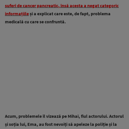
suferi de cancer pancreatic, însă acesta a negat categoric
informațiile
și a explicat care este, de fapt, problema
medicală cu care se confruntă.
Acum, problemele îl vizează pe Mihai, fiul actorului. Actorul
și soția lui, Ema, au fost nevoiți să apeleze la poliție și la