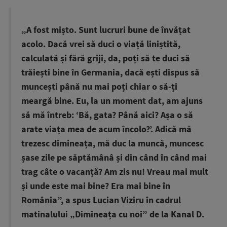
„A fost mișto. Sunt lucruri bune de învățat
acolo. Dacă vrei să duci o viață liniștită,
calculată și fără griji, da, poți să te duci să
trăiești bine în Germania, dacă ești dispus să
muncești până nu mai poți chiar o să-ți
meargă bine. Eu, la un moment dat, am ajuns
să mă întreb: ‘Bă, gata? Până aici? Așa o să
arate viața mea de acum încolo?’. Adică mă
trezesc dimineața, mă duc la muncă, muncesc
șase zile pe săptămânâ și din când în când mai
trag câte o vacanță? Am zis nu! Vreau mai mult
și unde este mai bine? Era mai bine în
România”, a spus Lucian Viziru în cadrul
matinalului „Dimineața cu noi” de la Kanal D.