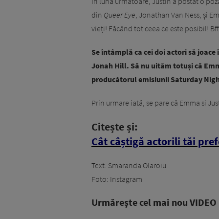
În luna următoare, Justin a postat o poz
din
Queer Eye
, Jonathan Van Ness, și Emm
vieți! Făcând tot ceea ce este posibil! Bffff
Se întâmplă ca cei doi actori să joace
Jonah Hill. Să nu uităm totuși că Emma 
producătorul emisiunii Saturday Nigh
Prin urmare iată, se pare că Emma si Just
Citește și:
Cât câștigă actorili tăi pre
Text: Smaranda Olaroiu
Foto: Instagram
Urmăreşte cel mai nou VIDEO i