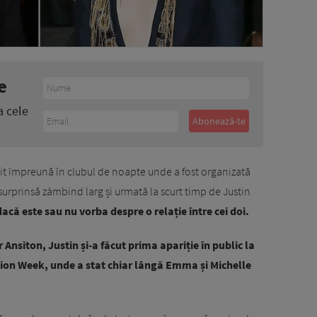
e
a cele
t împreună în clubul de noapte unde a fost organizată
surprinsă zâmbind larg și urmată la scurt timp de Justin
dacă este sau nu vorba despre o relație între cei doi.
 Ansiton, Justin și-a făcut prima apariție în public la
hion Week, unde a stat chiar lângă Emma și Michelle