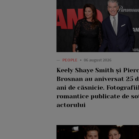
—
PEOPLE
06 august 2026
Keely Shaye Smith și Pier
Brosnan au aniversat 25 d
ani de căsnicie. Fotografii
romantice publicate de so
actorului