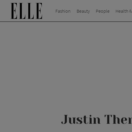
Fashion
Beauty
People
Health &
Justin The