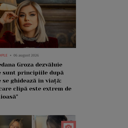
OPLE
06 august 2026
edana Groza dezvăluie
 sunt principiile după
 se ghidează în viață:
care clipă este extrem de
țioasă"