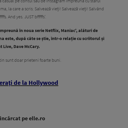
ă casual pe contul său de Instagram împreună cu starul
a, la care a scris: Salvează vieți! Salvează vieți! Salvând
ffs. And yes. JUST bfffffs'.
 împreună în noua serie Netflix, Maniac', alături de
este, după câte se știe, într-o relație cu scriitorul și
t Live, Dave McCary.
in sunt doar prieteni foarte buni.
feraţi de la Hollywood
ncărcat pe elle.ro