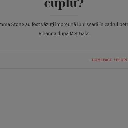
cuplu?
mma Stone au fost văzuți împreună luni seară în cadrul petr
Rihanna după Met Gala.
—
HOMEPAGE
/
PEOPL