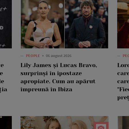
—
PEOPLE
06 august 2026
—
PE
ce
Lily James și Lucas Bravo,
Lor
e
surprinși în ipostaze
care
le
apropiate. Cum au apărut
care
ția
împreună în Ibiza
"Fie
pre