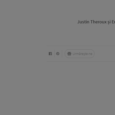
Justin Theroux și E
Urmărește-ne