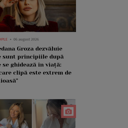
OPLE
06 august 2026
edana Groza dezvăluie
 sunt principiile după
 se ghidează în viață:
care clipă este extrem de
țioasă"