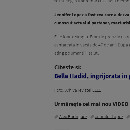
se inteleg extraordinar cu ceilalti membri 
Jennifer Lopez a fost cea care a dezva
cunoscut actualul partener, marturisin
Este foarte simplu. Eram la pranz la un re
cantareata in varsta de 47 de ani. Dupa ac
ating pe umar si il salut'.
Citeste si:
Bella Hadid, ingrijorata in 
Foto: Arhiva revistei ELLE
Urmăreşte cel mai nou VIDEO i
Alex Rodriguez
Jennifer Lopez