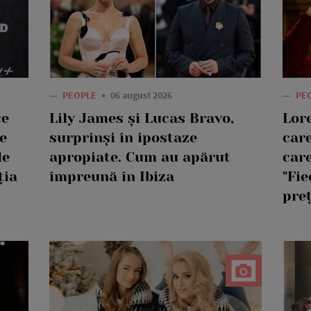
—
PEOPLE
06 august 2026
—
PE
ce
Lily James și Lucas Bravo,
Lor
e
surprinși în ipostaze
care
le
apropiate. Cum au apărut
care
ția
împreună în Ibiza
"Fie
pre