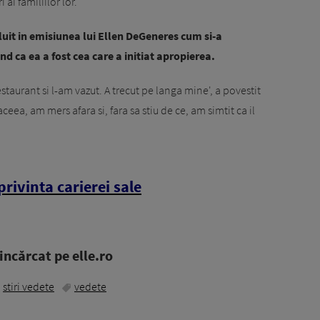
ai familiilor lor.
luit in emisiunea lui Ellen DeGeneres cum si-a
d ca ea a fost cea care a initiat apropierea.
staurant si l-am vazut. A trecut pe langa mine', a povestit
eea, am mers afara si, fara sa stiu de ce, am simtit ca il
privinta carierei sale
ncărcat pe elle.ro
stiri vedete
vedete