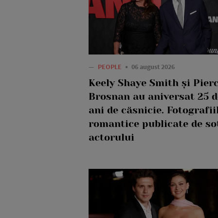
—
PEOPLE
06 august 2026
Keely Shaye Smith și Pier
Brosnan au aniversat 25 d
ani de căsnicie. Fotografii
romantice publicate de so
actorului