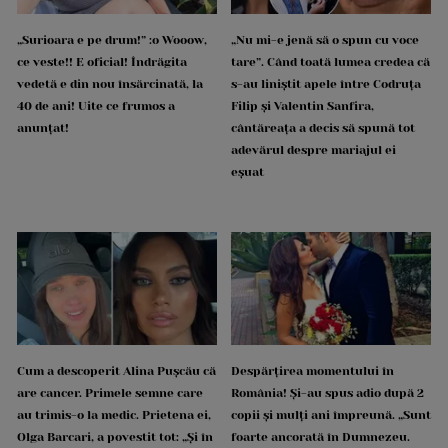
„Surioara e pe drum!” :o Wooow,
„Nu mi-e jenă să o spun cu voce
ce veste!! E oficial! Îndrăgita
tare”. Când toată lumea credea că
vedetă e din nou însărcinată, la
s-au liniștit apele între Codruța
40 de ani! Uite ce frumos a
Filip și Valentin Sanfira,
anunțat!
cântăreața a decis să spună tot
adevărul despre mariajul ei
eșuat
Cum a descoperit Alina Pușcău că
Despărțirea momentului în
are cancer. Primele semne care
România! Și-au spus adio după 2
au trimis-o la medic. Prietena ei,
copii și mulți ani împreună. „Sunt
Olga Barcari, a povestit tot: „Și în
foarte ancorată în Dumnezeu.