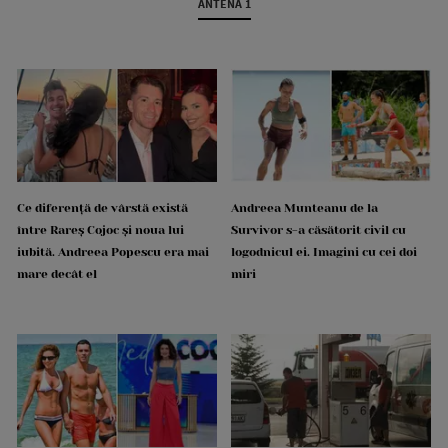
ANTENA 1
Ce diferență de vârstă există
Andreea Munteanu de la
între Rareș Cojoc și noua lui
Survivor s-a căsătorit civil cu
iubită. Andreea Popescu era mai
logodnicul ei. Imagini cu cei doi
mare decât el
miri