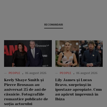
RECOMANDARI
—
PEOPLE
06 august 2026
—
PEOPLE
06 august 2026
Keely Shaye Smith și
Lily James și Lucas
Pierce Brosnan au
Bravo, surprinși în
aniversat 25 de ani de
ipostaze apropiate. Cum
căsnicie. Fotografiile
au apărut împreună în
romantice publicate de
Ibiza
soția actorului