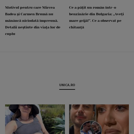
Motivul pentru care Mircea
Ce a pățit un român într-o
Badea și Carmen Brumă nu
benzinărie din Bulgaria: „Aveți
mănâncă niciodată împreună.
mare grijă!”. Ce a observat pe
Detalii neștiute din viața lor de
chitanță
cuplu
UNICA.RO