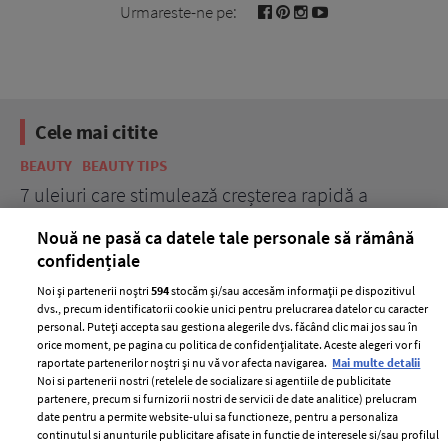
Urmareste-ne pe:
Cele mai citite
BEAUTY
BEAUTY TIPS
BE
țe
7 uleiuri care stimulează creșterea rapidă a
Ce
părului
de
Nouă ne pasă ca datele tale personale să rămână
confidențiale
Noi și partenerii noștri
594
stocăm și/sau accesăm informații pe dispozitivul
dvs., precum identificatorii cookie unici pentru prelucrarea datelor cu caracter
personal. Puteți accepta sau gestiona alegerile dvs. făcând clic mai jos sau în
orice moment, pe pagina cu politica de confidențialitate. Aceste alegeri vor fi
raportate partenerilor noștri și nu vă vor afecta navigarea.
Mai multe detalii
Noi si partenerii nostri (retelele de socializare si agentiile de publicitate
partenere, precum si furnizorii nostri de servicii de date analitice) prelucram
ELLE Style Awards
Termeni si conditii
date pentru a permite website-ului sa functioneze, pentru a personaliza
2024
continutul si anunturile publicitare afisate in functie de interesele si/sau profilul
Politica de