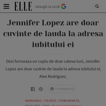
Adaugă ca sursă
Jennifer Lopez are doar
cuvinte de lauda la adresa
iubitului ei
Desi formeaza un cuplu de doar cateva luni, Jennifer
Lopez are doar cuvinte de lauda la adresa iubitului ei,
Alex Rodriguez.
Urmărește-ne
HOMEPAGE
/
PEOPLE
/
STIRI VEDETE
,
04.07.2017, 14:10
de
Laura Georgescu