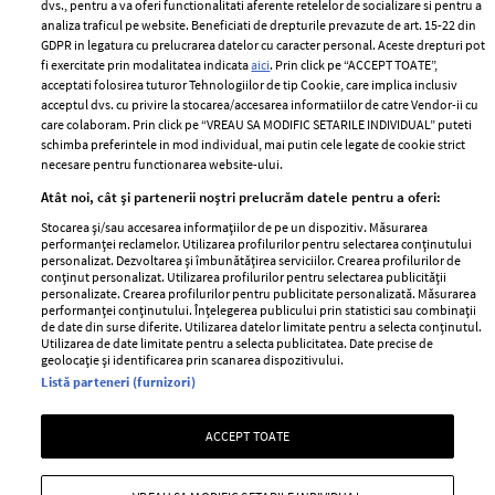
dvs., pentru a va oferi functionalitati aferente retelelor de socializare si pentru a
Despre ELLE
confidențialitate
analiza traficul pe website. Beneficiati de drepturile prevazute de art. 15-22 din
Romania
GDPR in legatura cu prelucrarea datelor cu caracter personal. Aceste drepturi pot
Politica de cookies
fi exercitate prin modalitatea indicata
aici
. Prin click pe “ACCEPT TOATE”,
Contact
Publicitate
acceptati folosirea tuturor Tehnologiilor de tip Cookie, care implica inclusiv
acceptul dvs. cu privire la stocarea/accesarea informatiilor de catre Vendor-ii cu
Abonamente
care colaboram. Prin click pe “VREAU SA MODIFIC SETARILE INDIVIDUAL” puteti
schimba preferintele in mod individual, mai putin cele legate de cookie strict
necesare pentru functionarea website-ului.
Stiri
Libertatea pentru
Atât noi, cât și partenerii noștri prelucrăm datele pentru a oferi:
femei
GSP
Stocarea și/sau accesarea informațiilor de pe un dispozitiv. Măsurarea
Viva
performanței reclamelor. Utilizarea profilurilor pentru selectarea conținutului
Unica
personalizat. Dezvoltarea și îmbunătățirea serviciilor. Crearea profilurilor de
Avantaje
conținut personalizat. Utilizarea profilurilor pentru selectarea publicității
Baby
personalizate. Crearea profilurilor pentru publicitate personalizată. Măsurarea
Retete practice
performanței conținutului. Înțelegerea publicului prin statistici sau combinații
Retete
de date din surse diferite. Utilizarea datelor limitate pentru a selecta conținutul.
Utilizarea de date limitate pentru a selecta publicitatea. Date precise de
geolocație și identificarea prin scanarea dispozitivului.
Pariază responsabil! Decizia ONJN nr. 821/25.09.2025.
Listă parteneri (furnizori)
Jocurile de noroc sunt interzise minorilor.
ACCEPT TOATE
Copyright © 2026 Ringier Romania SRL