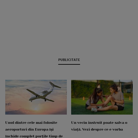
PUBLICITATE
Unul dintre cele mai folosite
Un vecin instruit poate salva o
aeroporturi din Europa își
viață. Vezi despre ce e vorba
închide complet porțile timp de