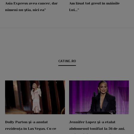
Asia Express avea cancer, dar
Am lăsat tot greul în mâinile
nimeni nu știa, nici ea”
Lui...”
CATINE.RO
Dolly Parton și-a anulat
Jennifer Lopez și-a etalat
rezidența în Las Vegas. Cu ce
abdomenul tonifiat la 56 de ani.