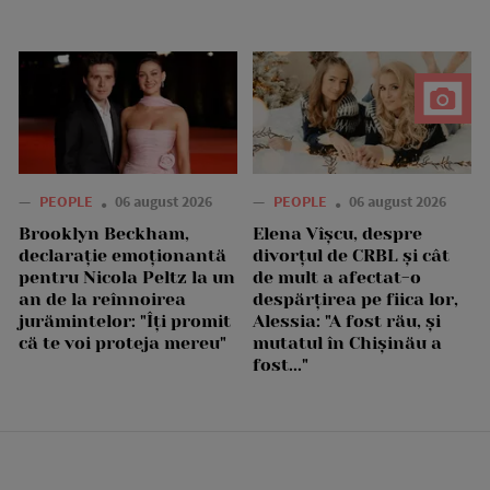
—
PEOPLE
06 august 2026
—
PEOPLE
06 august 2026
Brooklyn Beckham,
Elena Vîșcu, despre
declarație emoționantă
divorțul de CRBL și cât
pentru Nicola Peltz la un
de mult a afectat-o
an de la reînnoirea
despărțirea pe fiica lor,
jurămintelor: "Îți promit
Alessia: "A fost rău, și
că te voi proteja mereu"
mutatul în Chișinău a
fost..."