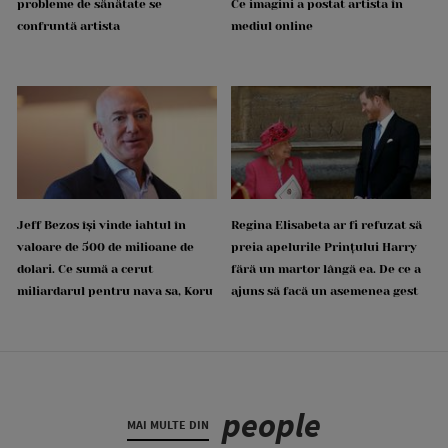
probleme de sănătate se
Ce imagini a postat artista în
confruntă artista
mediul online
Jeff Bezos își vinde iahtul în
Regina Elisabeta ar fi refuzat să
valoare de 500 de milioane de
preia apelurile Prințului Harry
dolari. Ce sumă a cerut
fără un martor lângă ea. De ce a
miliardarul pentru nava sa, Koru
ajuns să facă un asemenea gest
people
MAI MULTE DIN