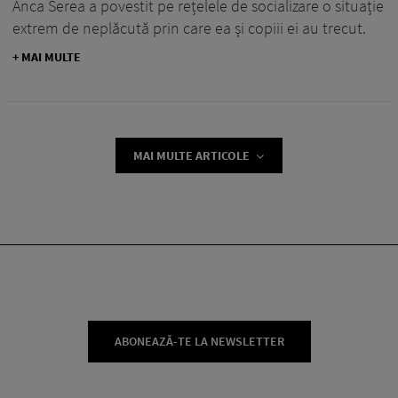
Anca Serea a povestit pe rețelele de socializare o situație
extrem de neplăcută prin care ea și copiii ei au trecut.
+ MAI MULTE
MAI MULTE ARTICOLE
ABONEAZĂ-TE LA NEWSLETTER