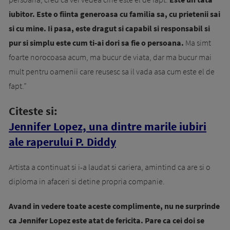
iubitor. Este o fiinta generoasa cu familia sa, cu prietenii sai
si cu mine. Ii pasa, este dragut si capabil si responsabil si
pur si simplu este cum ti-ai dori sa fie o persoana.
Ma simt
foarte norocoasa acum, ma bucur de viata, dar ma bucur mai
mult pentru oamenii care reusesc sa il vada asa cum este el de
fapt.”
Citeste si:
Jennifer Lopez, una dintre marile iubiri
ale raperului P. Diddy
Artista a continuat si i-a laudat si cariera, amintind ca are si o
diploma in afaceri si detine propria companie.
Avand in vedere toate aceste complimente, nu ne surprinde
ca Jennifer Lopez este atat de fericita. Pare ca cei doi se