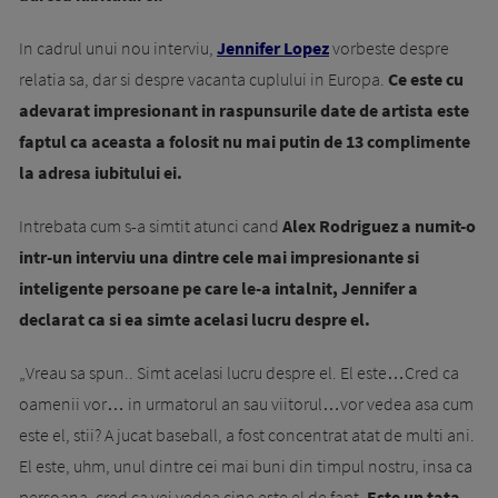
In cadrul unui nou interviu,
Jennifer Lopez
vorbeste despre
relatia sa, dar si despre vacanta cuplului in Europa.
Ce este cu
adevarat impresionant in raspunsurile date de artista este
faptul ca aceasta a folosit nu mai putin de 13 complimente
la adresa iubitului ei.
Intrebata cum s-a simtit atunci cand
Alex Rodriguez a numit-o
intr-un interviu una dintre cele mai impresionante si
inteligente persoane pe care le-a intalnit, Jennifer a
declarat ca si ea simte acelasi lucru despre el.
„Vreau sa spun.. Simt acelasi lucru despre el. El este…Cred ca
oamenii vor… in urmatorul an sau viitorul…vor vedea asa cum
este el, stii? A jucat baseball, a fost concentrat atat de multi ani.
El este, uhm, unul dintre cei mai buni din timpul nostru, insa ca
persoana, cred ca vei vedea cine este el de fapt.
Este un tata