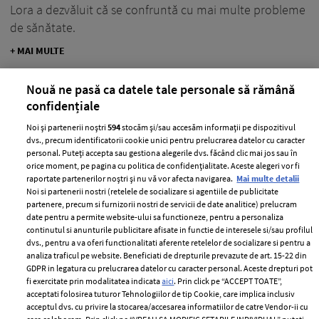
Lora a dezvăluit că se confruntă cu mai multe probleme
de sănătate.
+ MAI MULTE
Nouă ne pasă ca datele tale personale să rămână
confidențiale
Noi și partenerii noștri
594
stocăm și/sau accesăm informații pe dispozitivul
dvs., precum identificatorii cookie unici pentru prelucrarea datelor cu caracter
personal. Puteți accepta sau gestiona alegerile dvs. făcând clic mai jos sau în
orice moment, pe pagina cu politica de confidențialitate. Aceste alegeri vor fi
raportate partenerilor noștri și nu vă vor afecta navigarea.
Mai multe detalii
Noi si partenerii nostri (retelele de socializare si agentiile de publicitate
partenere, precum si furnizorii nostri de servicii de date analitice) prelucram
date pentru a permite website-ului sa functioneze, pentru a personaliza
continutul si anunturile publicitare afisate in functie de interesele si/sau profilul
dvs., pentru a va oferi functionalitati aferente retelelor de socializare si pentru a
analiza traficul pe website. Beneficiati de drepturile prevazute de art. 15-22 din
Situația neplăcută prin care a trecut
GDPR in legatura cu prelucrarea datelor cu caracter personal. Aceste drepturi pot
fi exercitate prin modalitatea indicata
aici
. Prin click pe “ACCEPT TOATE”,
Anca Serea în timpul călătoriei cu
acceptati folosirea tuturor Tehnologiilor de tip Cookie, care implica inclusiv
trenul în Italia, alături de copii: "Suntem
acceptul dvs. cu privire la stocarea/accesarea informatiilor de catre Vendor-ii cu
șocați, nu știm ce putem să facem..."