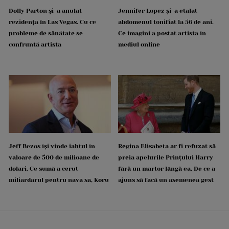
Dolly Parton și-a anulat
Jennifer Lopez și-a etalat
rezidența în Las Vegas. Cu ce
abdomenul tonifiat la 56 de ani.
probleme de sănătate se
Ce imagini a postat artista în
confruntă artista
mediul online
Jeff Bezos își vinde iahtul în
Regina Elisabeta ar fi refuzat să
valoare de 500 de milioane de
preia apelurile Prințului Harry
dolari. Ce sumă a cerut
fără un martor lângă ea. De ce a
miliardarul pentru nava sa, Koru
ajuns să facă un asemenea gest