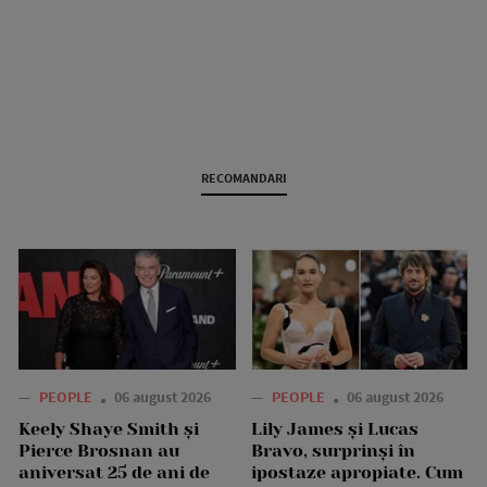
RECOMANDARI
—
PEOPLE
06 august 2026
—
PEOPLE
06 august 2026
Keely Shaye Smith și
Lily James și Lucas
Pierce Brosnan au
Bravo, surprinși în
aniversat 25 de ani de
ipostaze apropiate. Cum