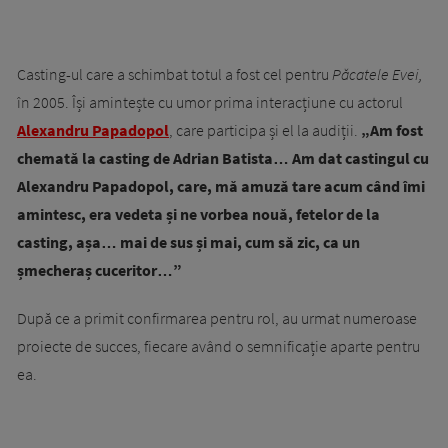
Casting-ul care a schimbat totul a fost cel pentru
Păcatele Evei,
în 2005. Își amintește cu umor prima interacțiune cu actorul
Alexandru Papadopol
, care participa și el la audiții.
„Am fost
chemată la casting de Adrian Batista… Am dat castingul cu
Alexandru Papadopol, care, mă amuză tare acum când îmi
amintesc, era vedeta și ne vorbea nouă, fetelor de la
casting, așa… mai de sus și mai, cum să zic, ca un
șmecheraș cuceritor…”
După ce a primit confirmarea pentru rol, au urmat numeroase
proiecte de succes, fiecare având o semnificație aparte pentru
ea.