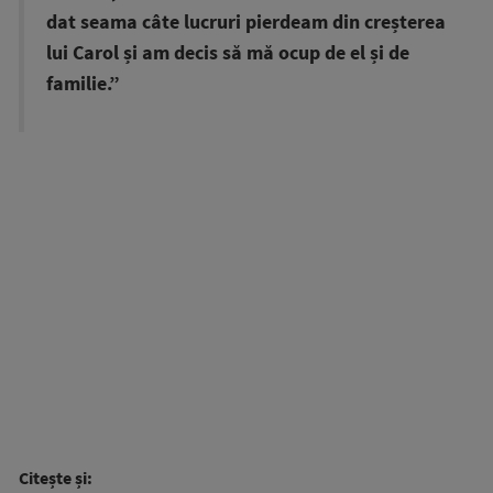
dat seama câte lucruri pierdeam din creșterea
lui Carol și am decis să mă ocup de el și de
familie.”
Citește și: