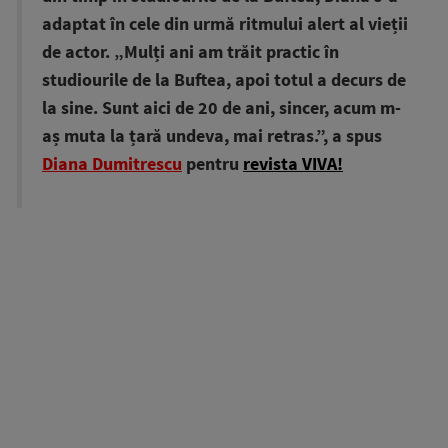
adaptat în cele din urmă ritmului alert al vieții
de actor. „Mulți ani am trăit practic în
studiourile de la Buftea, apoi totul a decurs de
la sine. Sunt aici de 20 de ani, sincer, acum m-
aș muta la țară undeva, mai retras.”, a spus
Diana Dumitrescu
pentru
revista VIVA!