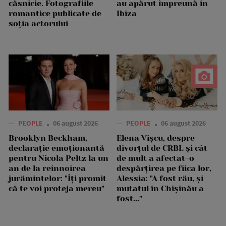
căsnicie. Fotografiile
au apărut împreună în
romantice publicate de
Ibiza
soția actorului
—
PEOPLE
06 august 2026
—
PEOPLE
06 august 2026
Brooklyn Beckham,
Elena Vîșcu, despre
declarație emoționantă
divorțul de CRBL și cât
pentru Nicola Peltz la un
de mult a afectat-o
an de la reînnoirea
despărțirea pe fiica lor,
jurămintelor: "Îți promit
Alessia: "A fost rău, și
că te voi proteja mereu"
mutatul în Chișinău a
fost..."