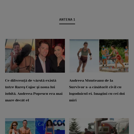
ANTENA 1
Ce diferență de vârstă există
Andreea Munteanu de la
între Rareș Cojoc și noua lui
Survivor s-a căsătorit civil cu
iubită. Andreea Popescu era mai
logodnicul ei. Imagini cu cei doi
mare decât el
miri