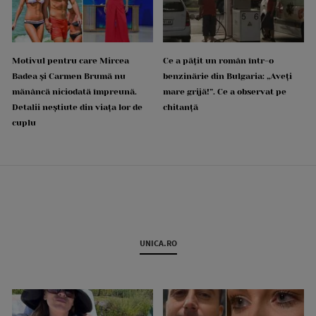
Motivul pentru care Mircea
Ce a pățit un român într-o
Badea și Carmen Brumă nu
benzinărie din Bulgaria: „Aveți
mănâncă niciodată împreună.
mare grijă!”. Ce a observat pe
Detalii neștiute din viața lor de
chitanță
cuplu
UNICA.RO