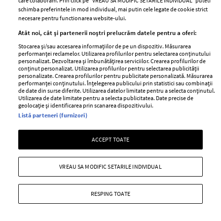
care colaboram. Prin click pe “VREAU SA MODIFIC SETARILE INDIVIDUAL” puteti
schimba preferintele in mod individual, mai putin cele legate de cookie strict
—
PEOPLE
06 august 2026
necesare pentru functionarea website-ului.
Anca Serea a povestit pe rețelele de socializare o situație
Atât noi, cât și partenerii noștri prelucrăm datele pentru a oferi:
extrem de neplăcută prin care ea și copiii ei au trecut.
Stocarea și/sau accesarea informațiilor de pe un dispozitiv. Măsurarea
performanței reclamelor. Utilizarea profilurilor pentru selectarea conținutului
+ MAI MULTE
personalizat. Dezvoltarea și îmbunătățirea serviciilor. Crearea profilurilor de
conținut personalizat. Utilizarea profilurilor pentru selectarea publicității
personalizate. Crearea profilurilor pentru publicitate personalizată. Măsurarea
performanței conținutului. Înțelegerea publicului prin statistici sau combinații
de date din surse diferite. Utilizarea datelor limitate pentru a selecta conținutul.
Utilizarea de date limitate pentru a selecta publicitatea. Date precise de
geolocație și identificarea prin scanarea dispozitivului.
Listă parteneri (furnizori)
MAI MULTE ARTICOLE
ACCEPT TOATE
VREAU SA MODIFIC SETARILE INDIVIDUAL
RESPING TOATE
ABONEAZĂ-TE LA NEWSLETTER