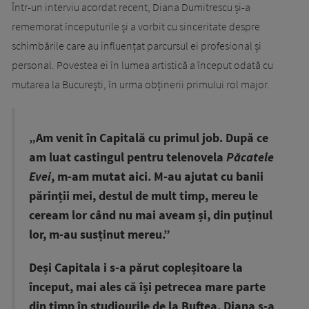
Într-un interviu acordat recent, Diana Dumitrescu și-a
rememorat începuturile și a vorbit cu sinceritate despre
schimbările care au influențat parcursul ei profesional și
personal. Povestea ei în lumea artistică a început odată cu
mutarea la București, în urma obținerii primului rol major.
„Am venit în Capitală cu primul job. După ce
am luat castingul pentru telenovela
Păcatele
Evei
, m-am mutat aici. M-au ajutat cu banii
părinții mei, destul de mult timp, mereu le
ceream lor când nu mai aveam și, din puținul
lor, m-au susținut mereu.”
Deși Capitala i s-a părut copleșitoare la
început, mai ales că își petrecea mare parte
din timp în studiourile de la Buftea, Diana s-a