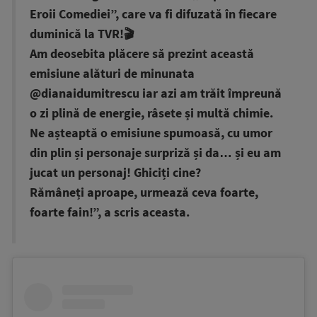
Eroii Comediei”, care va fi difuzată în fiecare
duminică la TVR!🎬
Am deosebita plăcere să prezint această
emisiune alături de minunata
@dianaidumitrescu iar azi am trăit împreună
o zi plină de energie, râsete și multă chimie.
Ne așteaptă o emisiune spumoasă, cu umor
din plin și personaje surpriză și da… și eu am
jucat un personaj! Ghiciți cine?
Rămâneți aproape, urmează ceva foarte,
foarte fain!”, a scris aceasta.