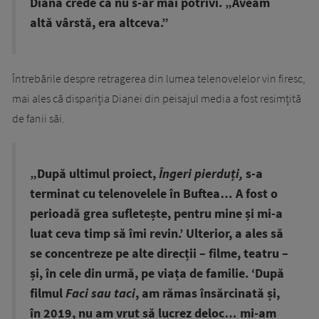
Diana crede că nu s-ar mai potrivi. „Aveam
altă vârstă, era altceva.”
Întrebările despre retragerea din lumea telenovelelor vin firesc,
mai ales că dispariția Dianei din peisajul media a fost resimțită
de fanii săi.
„După ultimul proiect,
Îngeri pierduți,
s-a
terminat cu telenovelele în Buftea… A fost o
perioadă grea sufletește, pentru mine și mi-a
luat ceva timp să îmi revin.’ Ulterior, a ales să
se concentreze pe alte direcții – filme, teatru –
și, în cele din urmă, pe viața de familie. ‘După
filmul
Faci sau taci
, am rămas însărcinată și,
în 2019, nu am vrut să lucrez deloc… mi-am