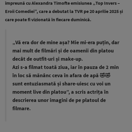
împreună cu Alexandra Timofte emisiunea „Top Invers –
Eroii Comediei”, care a debutat la TVR pe 20 aprilie 2025 și
care poate fi vizionată în fiecare duminică.
„Vă era dor de mine așa? Mie mi-era puțin, dar
mai mult de filmări și de oamenii din platou
decât de outfit-uri și make-up.
Azi s-a filmat toată ziua, iar în pauza de 2 min
în loc să mănânc ceva în afara de apă 🤣🤣
sunt entuziasmată și share-uiesc cu voi un
moment live din platou”, a scris actrița în
descrierea unor imagini de pe platoul de
filmare.