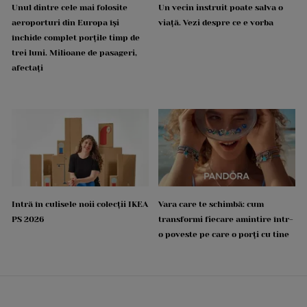
Unul dintre cele mai folosite
Un vecin instruit poate salva o
aeroporturi din Europa își
viață. Vezi despre ce e vorba
închide complet porțile timp de
trei luni. Milioane de pasageri,
afectați
Intră în culisele noii colecții IKEA
Vara care te schimbă: cum
PS 2026
transformi fiecare amintire într-
o poveste pe care o porți cu tine