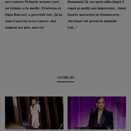
are cancer. Primele semne care
România! Și-au spus adio după 2
au trimis-o la medic. Prietena ei,
copii și mulți ani împreună. „Sunt
Olga Barcari, a povestit tot: „Și în
foarte ancorată în Dumnezeu.
Asia Express avea cancer, dar
Am lăsat tot greul în mâinile
nimeni nu știa, nici ea”
Lui...”
CATINE.RO