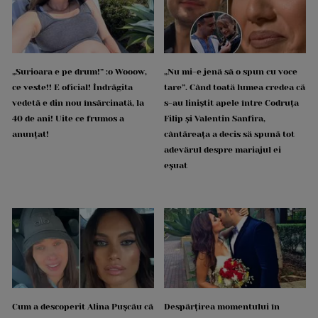
„Surioara e pe drum!” :o Wooow,
„Nu mi-e jenă să o spun cu voce
ce veste!! E oficial! Îndrăgita
tare”. Când toată lumea credea că
vedetă e din nou însărcinată, la
s-au liniștit apele între Codruța
40 de ani! Uite ce frumos a
Filip și Valentin Sanfira,
anunțat!
cântăreața a decis să spună tot
adevărul despre mariajul ei
eșuat
Cum a descoperit Alina Pușcău că
Despărțirea momentului în