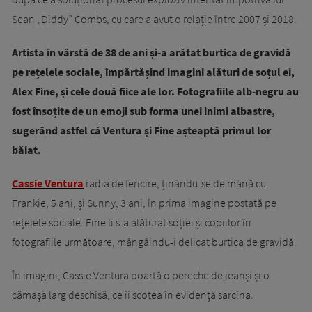
Sean „Diddy” Combs, cu care a avut o relație între 2007 și 2018.
Artista în vârstă de 38 de ani și-a arătat burtica de gravidă
pe rețelele sociale, împărtășind imagini alături de soțul ei,
Alex Fine, și cele două fiice ale lor. Fotografiile alb-negru au
fost însoțite de un emoji sub forma unei inimi albastre,
sugerând astfel că Ventura și Fine așteaptă primul lor
băiat.
Cassie Ventura
radia de fericire, ținându-se de mână cu
Frankie, 5 ani, și Sunny, 3 ani, în prima imagine postată pe
rețelele sociale. Fine li s-a alăturat soției și copiilor în
fotografiile următoare, mângâindu-i delicat burtica de gravidă.
În imagini, Cassie Ventura poartă o pereche de jeanși și o
cămașă larg deschisă, ce îi scotea în evidență sarcina.