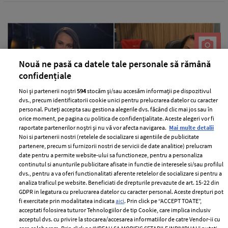
Nouă ne pasă ca datele tale personale să rămână
confidențiale
Noi și partenerii noștri
594
stocăm și/sau accesăm informații pe dispozitivul
dvs., precum identificatorii cookie unici pentru prelucrarea datelor cu caracter
personal. Puteți accepta sau gestiona alegerile dvs. făcând clic mai jos sau în
orice moment, pe pagina cu politica de confidențialitate. Aceste alegeri vor fi
raportate partenerilor noștri și nu vă vor afecta navigarea.
Mai multe detalii
Situația neplăcută prin care a trecut
Noi si partenerii nostri (retelele de socializare si agentiile de publicitate
Anca Serea în timpul călătoriei cu
partenere, precum si furnizorii nostri de servicii de date analitice) prelucram
trenul în Italia, alături de copii: "Suntem
date pentru a permite website-ului sa functioneze, pentru a personaliza
continutul si anunturile publicitare afisate in functie de interesele si/sau profilul
șocați, nu știm ce putem să facem..."
dvs., pentru a va oferi functionalitati aferente retelelor de socializare si pentru a
analiza traficul pe website. Beneficiati de drepturile prevazute de art. 15-22 din
—
PEOPLE
06 august 2026
GDPR in legatura cu prelucrarea datelor cu caracter personal. Aceste drepturi pot
Anca Serea a povestit pe rețelele de socializare o situație
fi exercitate prin modalitatea indicata
aici
. Prin click pe “ACCEPT TOATE”,
acceptati folosirea tuturor Tehnologiilor de tip Cookie, care implica inclusiv
extrem de neplăcută prin care ea și copiii ei au trecut.
acceptul dvs. cu privire la stocarea/accesarea informatiilor de catre Vendor-ii cu