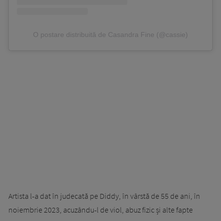
O postare distribuită de Casandra Fine (@cassie)
Artista l-a dat în judecată pe Diddy, în vârstă de 55 de ani, în
noiembrie 2023, acuzându-l de viol, abuz fizic și alte fapte