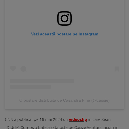
Vezi această postare pe Instagram
O postare distribuită de Casandra Fine (@cassie)
CNN a publicat pe 16 mai 2024 un
videoclip
în care Sean
„Diddy” Combs o bate și o târăște pe Cassie Ventura, acum în