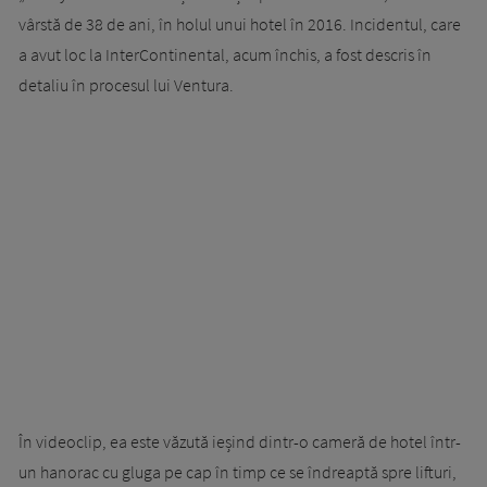
vârstă de 38 de ani, în holul unui hotel în 2016. Incidentul, care
a avut loc la InterContinental, acum închis, a fost descris în
detaliu în procesul lui Ventura.
În videoclip, ea este văzută ieșind dintr-o cameră de hotel într-
un hanorac cu gluga pe cap în timp ce se îndreaptă spre lifturi,