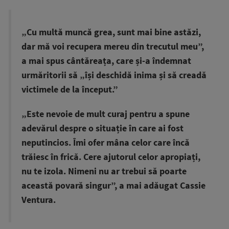
„Cu multă muncă grea, sunt mai bine astăzi,
dar mă voi recupera mereu din trecutul meu”,
a mai spus cântăreața, care și-a îndemnat
urmăritorii să „își deschidă inima și să creadă
victimele de la început.”
„Este nevoie de mult curaj pentru a spune
adevărul despre o situație în care ai fost
neputincios. Îmi ofer mâna celor care încă
trăiesc în frică. Cere ajutorul celor apropiați,
nu te izola. Nimeni nu ar trebui să poarte
această povară singur”, a mai adăugat Cassie
Ventura.