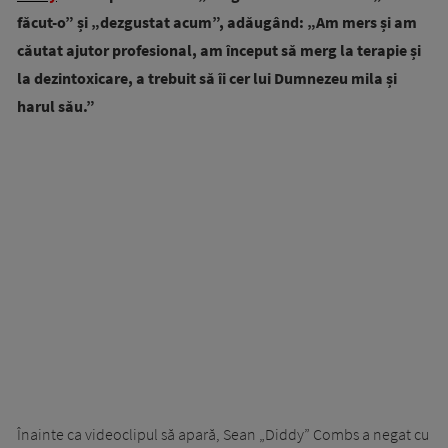
făcut-o” și „dezgustat acum”, adăugând: „Am mers și am
căutat ajutor profesional, am început să merg la terapie și
la dezintoxicare, a trebuit să îi cer lui Dumnezeu mila și
harul său.”
Înainte ca videoclipul să apară, Sean „Diddy” Combs a negat cu