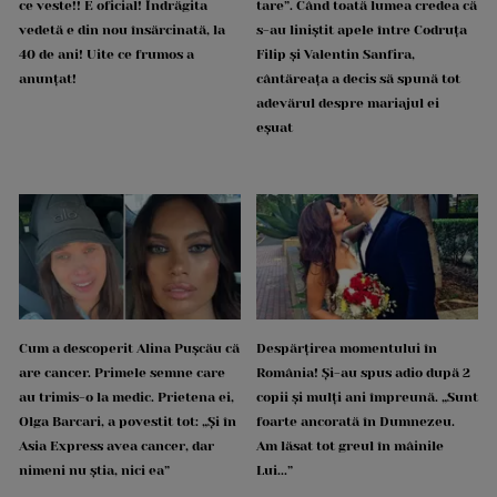
ce veste!! E oficial! Îndrăgita
tare”. Când toată lumea credea că
vedetă e din nou însărcinată, la
s-au liniștit apele între Codruța
40 de ani! Uite ce frumos a
Filip și Valentin Sanfira,
anunțat!
cântăreața a decis să spună tot
adevărul despre mariajul ei
eșuat
Cum a descoperit Alina Pușcău că
Despărțirea momentului în
are cancer. Primele semne care
România! Și-au spus adio după 2
au trimis-o la medic. Prietena ei,
copii și mulți ani împreună. „Sunt
Olga Barcari, a povestit tot: „Și în
foarte ancorată în Dumnezeu.
Asia Express avea cancer, dar
Am lăsat tot greul în mâinile
nimeni nu știa, nici ea”
Lui...”