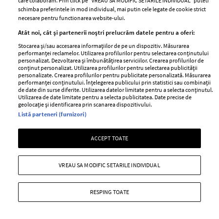
care colaboram. Prin click pe “VREAU SA MODIFIC SETARILE INDIVIDUAL” puteti
+ MAI MULTE
schimba preferintele in mod individual, mai putin cele legate de cookie strict
necesare pentru functionarea website-ului.
Atât noi, cât și partenerii noștri prelucrăm datele pentru a oferi:
Stocarea și/sau accesarea informațiilor de pe un dispozitiv. Măsurarea
performanței reclamelor. Utilizarea profilurilor pentru selectarea conținutului
MAI MULTE ARTICOLE
personalizat. Dezvoltarea și îmbunătățirea serviciilor. Crearea profilurilor de
conținut personalizat. Utilizarea profilurilor pentru selectarea publicității
personalizate. Crearea profilurilor pentru publicitate personalizată. Măsurarea
performanței conținutului. Înțelegerea publicului prin statistici sau combinații
de date din surse diferite. Utilizarea datelor limitate pentru a selecta conținutul.
Utilizarea de date limitate pentru a selecta publicitatea. Date precise de
geolocație și identificarea prin scanarea dispozitivului.
Listă parteneri (furnizori)
ACCEPT TOATE
ABONEAZĂ-TE LA NEWSLETTER
VREAU SA MODIFIC SETARILE INDIVIDUAL
RESPING TOATE
Urmareste-ne pe: