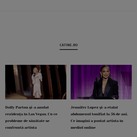
CATINE.RO
Dolly Parton și-a anulat
Jennifer Lopez și-a etalat
rezidența în Las Vegas. Cu ce
abdomenul tonifiat la 56 de ani.
probleme de sănătate se
Ce imagini a postat artista în
confruntă artista
mediul online