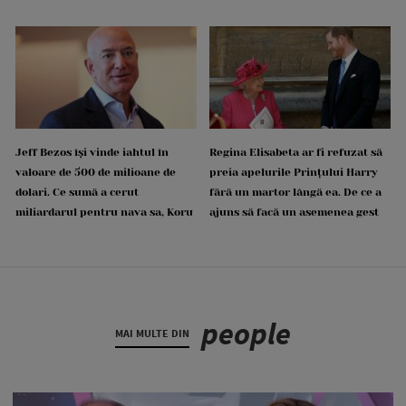
Jeff Bezos își vinde iahtul în
Regina Elisabeta ar fi refuzat să
valoare de 500 de milioane de
preia apelurile Prințului Harry
dolari. Ce sumă a cerut
fără un martor lângă ea. De ce a
miliardarul pentru nava sa, Koru
ajuns să facă un asemenea gest
people
MAI MULTE DIN