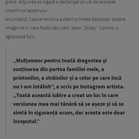
grave. Acțiunea sa legală a declanșat un val de procese
împotriva rapperului.
Anul trecut, Cassie Ventura a oferit primele declarații despre
imaginile în care fostul său iubit, Sean „Diddy” Combs, o
agresează fizic.
„Mulțumesc pentru toată dragostea și
susținerea din partea familiei mele, a
prietenilor, a străinilor și a celor pe care încă
nu i-am întâlnit”, a scris pe Instagram artista.
„Toată această iubire a creat un loc în care
versiunea mea mai tânără să se așeze și să se
simtă în siguranță acum, dar acesta este doar
începutul.”