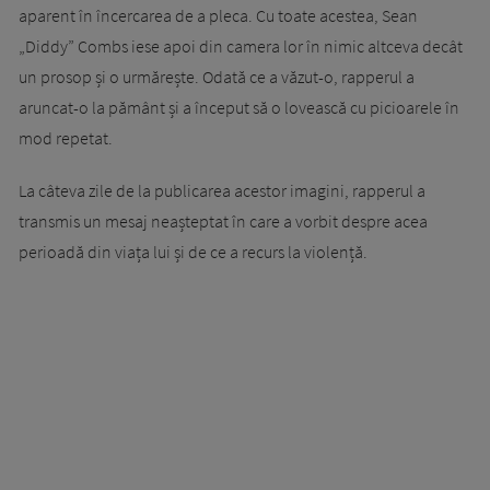
aparent în încercarea de a pleca. Cu toate acestea, Sean
„Diddy” Combs iese apoi din camera lor în nimic altceva decât
un prosop și o urmărește. Odată ce a văzut-o, rapperul a
aruncat-o la pământ și a început să o lovească cu picioarele în
mod repetat.
La câteva zile de la publicarea acestor imagini, rapperul a
transmis un mesaj neașteptat în care a vorbit despre acea
perioadă din viața lui și de ce a recurs la violență.