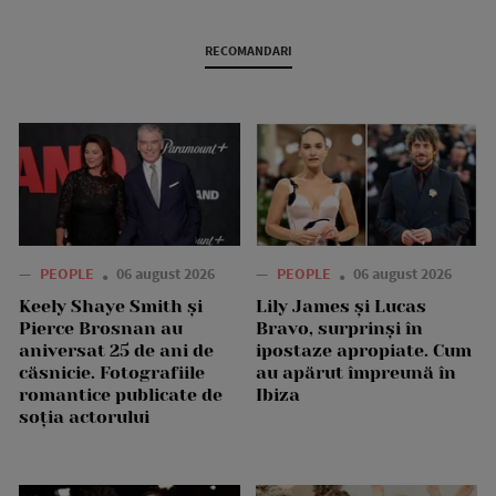
RECOMANDARI
—
PEOPLE
06 august 2026
—
PEOPLE
06 august 2026
Keely Shaye Smith și
Lily James și Lucas
Pierce Brosnan au
Bravo, surprinși în
aniversat 25 de ani de
ipostaze apropiate. Cum
căsnicie. Fotografiile
au apărut împreună în
romantice publicate de
Ibiza
soția actorului