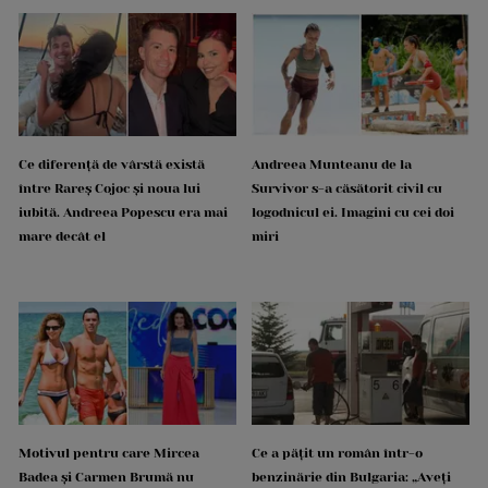
Ce diferență de vârstă există
Andreea Munteanu de la
între Rareș Cojoc și noua lui
Survivor s-a căsătorit civil cu
iubită. Andreea Popescu era mai
logodnicul ei. Imagini cu cei doi
mare decât el
miri
Motivul pentru care Mircea
Ce a pățit un român într-o
Badea și Carmen Brumă nu
benzinărie din Bulgaria: „Aveți