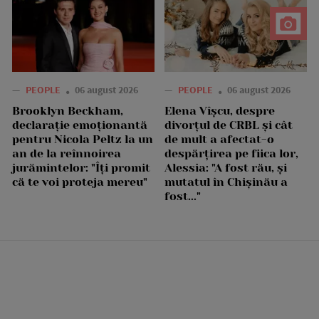
—
PEOPLE
06 august 2026
—
PEOPLE
06 august 2026
Brooklyn Beckham,
Elena Vîșcu, despre
declarație emoționantă
divorțul de CRBL și cât
pentru Nicola Peltz la un
de mult a afectat-o
an de la reînnoirea
despărțirea pe fiica lor,
jurămintelor: "Îți promit
Alessia: "A fost rău, și
că te voi proteja mereu"
mutatul în Chișinău a
fost..."