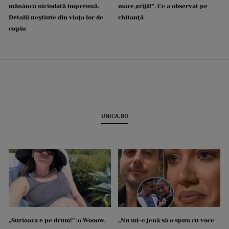
mănâncă niciodată împreună.
mare grijă!”. Ce a observat pe
Detalii neștiute din viața lor de
chitanță
cuplu
UNICA.RO
„Surioara e pe drum!” :o Wooow,
„Nu mi-e jenă să o spun cu voce