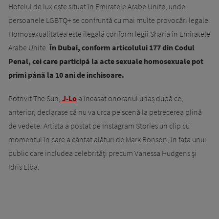
Hotelul de lux este situat în Emiratele Arabe Unite, unde
persoanele LGBTQ+ se confruntă cu mai multe provocări legale.
Homosexualitatea este ilegală conform legii Sharia în Emiratele
Arabe Unite.
În Dubai, conform articolului 177 din Codul
Penal, cei care participă la acte sexuale homosexuale pot
primi până la 10 ani de închisoare.
Potrivit The Sun,
J-Lo
a încasat onorariul uriaș după ce,
anterior, declarase că nu va urca pe scenă la petrecerea plină
de vedete. Artista a postat pe Instagram Stories un clip cu
momentul în care a cântat alături de Mark Ronson, în fața unui
public care includea celebrități precum Vanessa Hudgens și
Idris Elba.