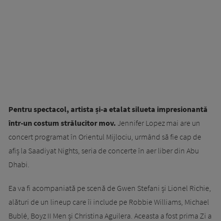
Pentru spectacol, artista și-a etalat silueta impresionantă
într-un costum strălucitor mov.
Jennifer Lopez mai are un
concert programat în Orientul Mijlociu, urmând să fie cap de
afiș la Saadiyat Nights, seria de concerte în aer liber din Abu
Dhabi.
Ea va fi acompaniată pe scenă de Gwen Stefani și Lionel Richie,
alături de un lineup care îi include pe Robbie Williams, Michael
Bublé, Boyz II Men și Christina Aguilera. Aceasta a fost prima Zi a