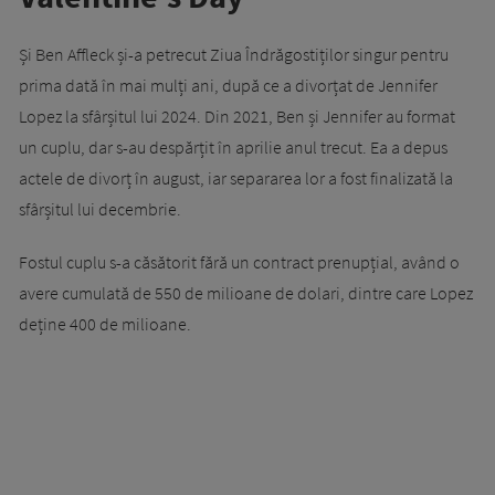
Și Ben Affleck și-a petrecut Ziua Îndrăgostiților singur pentru
prima dată în mai mulți ani, după ce a divorțat de Jennifer
Lopez la sfârșitul lui 2024. Din 2021, Ben și Jennifer au format
un cuplu, dar s-au despărțit în aprilie anul trecut. Ea a depus
actele de divorț în august, iar separarea lor a fost finalizată la
sfârșitul lui decembrie.
Fostul cuplu s-a căsătorit fără un contract prenupțial, având o
avere cumulată de 550 de milioane de dolari, dintre care Lopez
deține 400 de milioane.