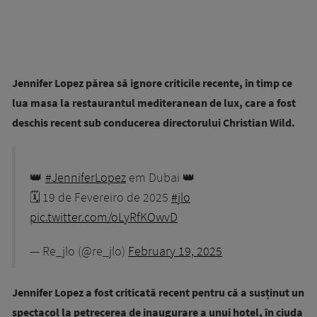
Jennifer Lopez părea să ignore criticile recente, în timp ce
lua masa la restaurantul mediteranean de lux, care a fost
deschis recent sub conducerea directorului Christian Wild.
👑
#JenniferLopez
em Dubai 👑
🗓 19 de Fevereiro de 2025
#jlo
pic.twitter.com/oLyRfKOwvD
— Re_jlo (@re_jlo)
February 19, 2025
Jennifer Lopez a fost criticată recent pentru că a susținut un
spectacol la petrecerea de inaugurare a unui hotel, în ciuda