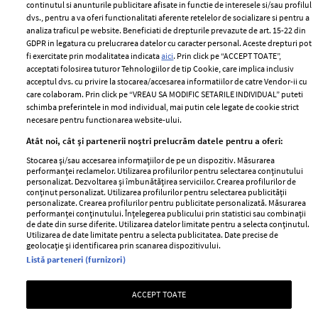
2024
continutul si anunturile publicitare afisate in functie de interesele si/sau profilul
Politica de
dvs., pentru a va oferi functionalitati aferente retelelor de socializare si pentru a
Despre ELLE
confidențialitate
analiza traficul pe website. Beneficiati de drepturile prevazute de art. 15-22 din
Romania
GDPR in legatura cu prelucrarea datelor cu caracter personal. Aceste drepturi pot
Politica de cookies
fi exercitate prin modalitatea indicata
aici
. Prin click pe “ACCEPT TOATE”,
Contact
Publicitate
acceptati folosirea tuturor Tehnologiilor de tip Cookie, care implica inclusiv
acceptul dvs. cu privire la stocarea/accesarea informatiilor de catre Vendor-ii cu
Abonamente
care colaboram. Prin click pe “VREAU SA MODIFIC SETARILE INDIVIDUAL” puteti
schimba preferintele in mod individual, mai putin cele legate de cookie strict
necesare pentru functionarea website-ului.
Stiri
Libertatea pentru
Atât noi, cât și partenerii noștri prelucrăm datele pentru a oferi:
femei
GSP
Stocarea și/sau accesarea informațiilor de pe un dispozitiv. Măsurarea
Viva
performanței reclamelor. Utilizarea profilurilor pentru selectarea conținutului
Unica
personalizat. Dezvoltarea și îmbunătățirea serviciilor. Crearea profilurilor de
Avantaje
conținut personalizat. Utilizarea profilurilor pentru selectarea publicității
Baby
personalizate. Crearea profilurilor pentru publicitate personalizată. Măsurarea
Retete practice
performanței conținutului. Înțelegerea publicului prin statistici sau combinații
Retete
de date din surse diferite. Utilizarea datelor limitate pentru a selecta conținutul.
Utilizarea de date limitate pentru a selecta publicitatea. Date precise de
geolocație și identificarea prin scanarea dispozitivului.
Pariază responsabil! Decizia ONJN nr. 821/25.09.2025.
Listă parteneri (furnizori)
Jocurile de noroc sunt interzise minorilor.
ACCEPT TOATE