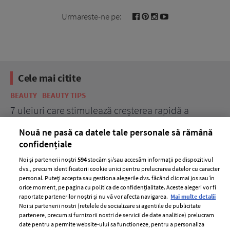
Urmareste-ne pe:
Cele mai citite
BEAUTY
BEAUTY TIPS
BE
țe
7 uleiuri care stimulează creșterea rapidă a
Ce
părului
de
Nouă ne pasă ca datele tale personale să rămână
confidențiale
Noi și partenerii noștri
594
stocăm și/sau accesăm informații pe dispozitivul
dvs., precum identificatorii cookie unici pentru prelucrarea datelor cu caracter
personal. Puteți accepta sau gestiona alegerile dvs. făcând clic mai jos sau în
orice moment, pe pagina cu politica de confidențialitate. Aceste alegeri vor fi
raportate partenerilor noștri și nu vă vor afecta navigarea.
Mai multe detalii
Noi si partenerii nostri (retelele de socializare si agentiile de publicitate
partenere, precum si furnizorii nostri de servicii de date analitice) prelucram
ELLE Style Awards
Termeni si conditii
date pentru a permite website-ului sa functioneze, pentru a personaliza