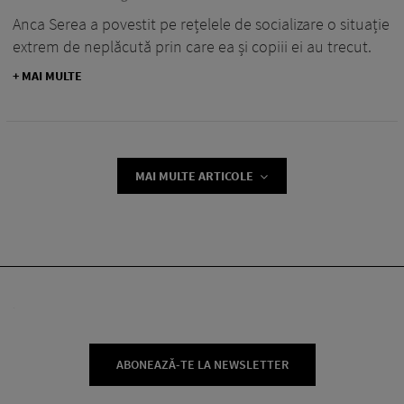
Anca Serea a povestit pe rețelele de socializare o situație
extrem de neplăcută prin care ea și copiii ei au trecut.
+ MAI MULTE
MAI MULTE ARTICOLE
ABONEAZĂ-TE LA NEWSLETTER