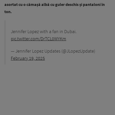
asortat cu o cămașă albă cu guler deschis și pantaloni în
ton.
Jennifer Lopez with a fan in Dubai.
pic.twitter.com/DrTCL0WYKm
— Jennifer Lopez Updates (@JLopezUpdate)
February 19, 2025