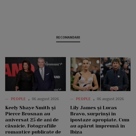
RECOMANDARI
—
PEOPLE
06 august 2026
—
PEOPLE
06 august 2026
Keely Shaye Smith și
Lily James și Lucas
Pierce Brosnan au
Bravo, surprinși în
aniversat 25 de ani de
ipostaze apropiate. Cum
căsnicie. Fotografiile
au apărut împreună în
romantice publicate de
Ibiza