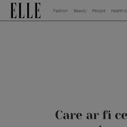
Fashion
Beauty
People
Health &
Care ar fi c