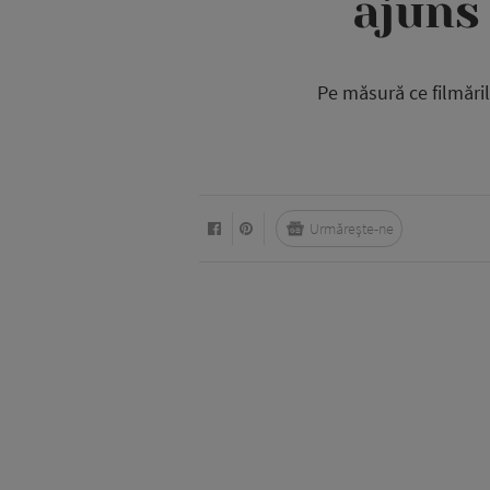
ajuns
Pe măsură ce filmăril
Urmărește-ne