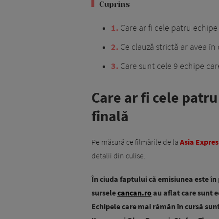
Cuprins
1
Care ar fi cele patru echipe
2
Ce clauză strictă ar avea în
3
Care sunt cele 9 echipe care
Care ar fi cele patr
finală
Pe măsură ce filmările de la
Asia Expres
detalii din culise.
În ciuda faptului că emisiunea este în
sursele
cancan.ro
au aflat care sunt e
Echipele care mai rămân în cursă sun