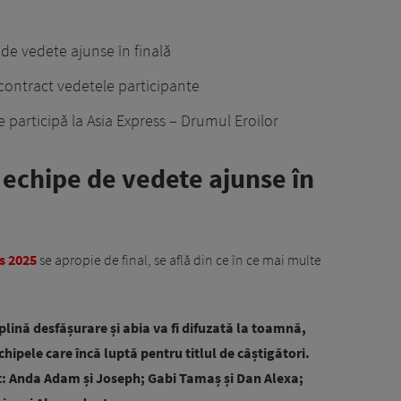
 de vedete ajunse în finală
 contract vedetele participante
 participă la Asia Express – Drumul Eroilor
u echipe de vedete ajunse în
s 2025
se apropie de final, se află din ce în ce mai multe
 plină desfășurare și abia va fi difuzată la toamnă,
chipele care încă luptă pentru titlul de câștigători.
t: Anda Adam și Joseph; Gabi Tamaș și Dan Alexa;