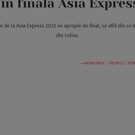
 în finala Asia Expres
e de la Asia Express 2025 se apropie de final, se află din ce î
din culise.
—
HOMEPAGE
/
PEOPLE
/
STI