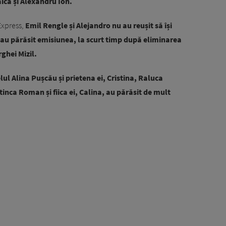
ica și Alexandru Ion.
Express,
Emil Rengle și Alejandro nu au reușit să își
i au părăsit emisiunea, la scurt timp după eliminarea
ghei Mizil.
l Alina Pușcău și prietena ei, Cristina, Raluca
atinca Roman și fiica ei, Calina, au părăsit de mult