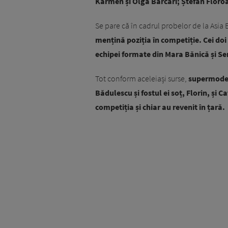
Karmen și Olga Barcari; Ștefan Floroa
Se pare că în cadrul probelor de la Asia 
mențină poziția în competiție. Cei do
echipei formate din Mara Bănică și Ser
Tot conform aceleiași surse,
supermodelu
Bădulescu și fostul ei soț, Florin, și C
competiția și chiar au revenit în țară.