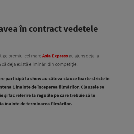
 avea în contract vedetele
știge premiul cel mare
Asia Express
au ajuns deja la
 că deja există eliminări din competiție.
 participă la show au câteva clauze foarte stricte în
tena 1 înainte de începerea filmărilor. Clauzele se
 și fac referire la regulile pe care trebuie să le
ia înainte de terminarea filmărilor.