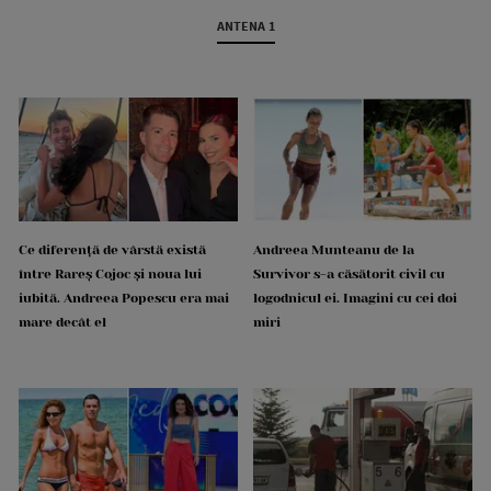
ANTENA 1
Ce diferență de vârstă există
Andreea Munteanu de la
între Rareș Cojoc și noua lui
Survivor s-a căsătorit civil cu
iubită. Andreea Popescu era mai
logodnicul ei. Imagini cu cei doi
mare decât el
miri