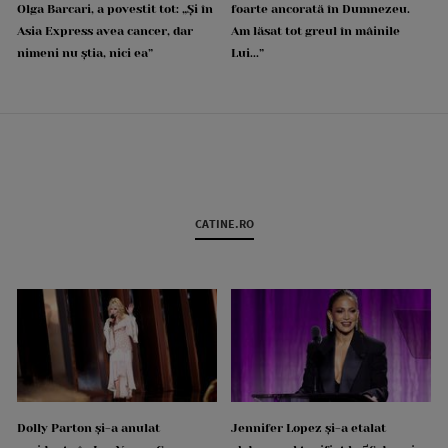
Olga Barcari, a povestit tot: „Și în
foarte ancorată în Dumnezeu.
Asia Express avea cancer, dar
Am lăsat tot greul în mâinile
nimeni nu știa, nici ea”
Lui...”
CATINE.RO
Dolly Parton și-a anulat
Jennifer Lopez și-a etalat