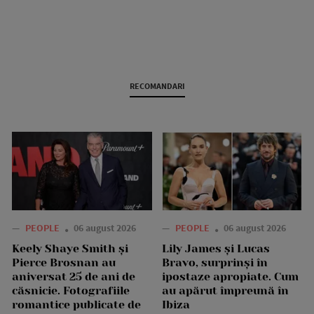
RECOMANDARI
—
PEOPLE
06 august 2026
—
PEOPLE
06 august 2026
Keely Shaye Smith și
Lily James și Lucas
Pierce Brosnan au
Bravo, surprinși în
aniversat 25 de ani de
ipostaze apropiate. Cum
căsnicie. Fotografiile
au apărut împreună în
romantice publicate de
Ibiza