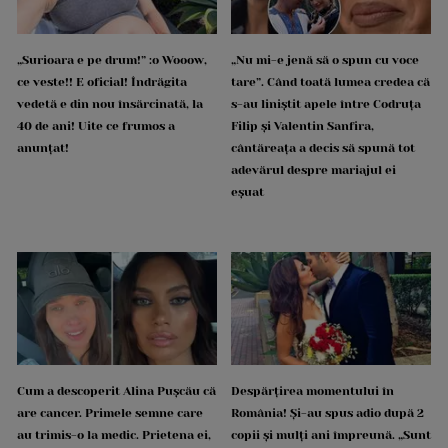
„Surioara e pe drum!” :o Wooow,
„Nu mi-e jenă să o spun cu voce
ce veste!! E oficial! Îndrăgita
tare”. Când toată lumea credea că
vedetă e din nou însărcinată, la
s-au liniștit apele între Codruța
40 de ani! Uite ce frumos a
Filip și Valentin Sanfira,
anunțat!
cântăreața a decis să spună tot
adevărul despre mariajul ei
eșuat
Cum a descoperit Alina Pușcău că
Despărțirea momentului în
are cancer. Primele semne care
România! Și-au spus adio după 2
au trimis-o la medic. Prietena ei,
copii și mulți ani împreună. „Sunt