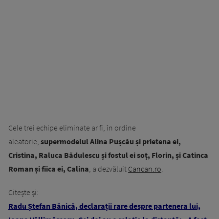
Cele trei echipe eliminate ar fi, în ordine
aleatorie,
supermodelul Alina Pușcău și prietena ei,
Cristina, Raluca Bădulescu și fostul ei soț, Florin, și Catinca
Roman și fiica ei, Calina
, a dezvăluit
Cancan.ro
.
Citește și:
Radu Ștefan Bănică, declarații rare despre partenera lui,