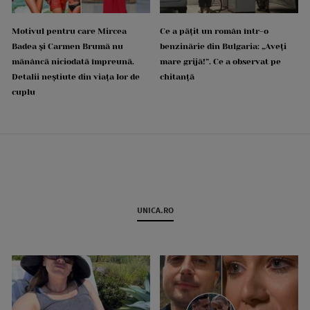
Motivul pentru care Mircea
Ce a pățit un român într-o
Badea și Carmen Brumă nu
benzinărie din Bulgaria: „Aveți
mănâncă niciodată împreună.
mare grijă!”. Ce a observat pe
Detalii neștiute din viața lor de
chitanță
cuplu
UNICA.RO