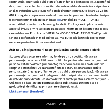
2024
continutul si anunturile publicitare afisate in functie de interesele si/sau profilul
Politica de
dvs., pentru a va oferi functionalitati aferente retelelor de socializare si pentru a
Despre ELLE
confidențialitate
analiza traficul pe website. Beneficiati de drepturile prevazute de art. 15-22 din
Romania
GDPR in legatura cu prelucrarea datelor cu caracter personal. Aceste drepturi pot
Politica de cookies
fi exercitate prin modalitatea indicata
aici
. Prin click pe “ACCEPT TOATE”,
Contact
Publicitate
acceptati folosirea tuturor Tehnologiilor de tip Cookie, care implica inclusiv
acceptul dvs. cu privire la stocarea/accesarea informatiilor de catre Vendor-ii cu
Abonamente
care colaboram. Prin click pe “VREAU SA MODIFIC SETARILE INDIVIDUAL” puteti
schimba preferintele in mod individual, mai putin cele legate de cookie strict
necesare pentru functionarea website-ului.
Stiri
Libertatea pentru
Atât noi, cât și partenerii noștri prelucrăm datele pentru a oferi:
femei
GSP
Stocarea și/sau accesarea informațiilor de pe un dispozitiv. Măsurarea
Viva
performanței reclamelor. Utilizarea profilurilor pentru selectarea conținutului
Unica
personalizat. Dezvoltarea și îmbunătățirea serviciilor. Crearea profilurilor de
Avantaje
conținut personalizat. Utilizarea profilurilor pentru selectarea publicității
Baby
personalizate. Crearea profilurilor pentru publicitate personalizată. Măsurarea
Retete practice
performanței conținutului. Înțelegerea publicului prin statistici sau combinații
Retete
de date din surse diferite. Utilizarea datelor limitate pentru a selecta conținutul.
Utilizarea de date limitate pentru a selecta publicitatea. Date precise de
geolocație și identificarea prin scanarea dispozitivului.
Pariază responsabil! Decizia ONJN nr. 821/25.09.2025.
Listă parteneri (furnizori)
Jocurile de noroc sunt interzise minorilor.
ACCEPT TOATE