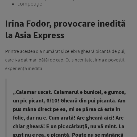
competiție
Irina Fodor, provocare inedită
la Asia Express
Printre acestea s-a numărat și celebra gheară picantă de pui,
care i-a dat mari bătăi de cap. Cu sinceritate, Irina a povestit
experiența inedită:
„Calamar uscat. Calamarul e bunicel, e gumos,
un pic picant, 6/10! Gheară din pui picantă. Am
pus mâna direct pe ea, mi se părea că este în
folie, dar nu e. Cum arată! Are gheară aici! Are
chiar gheară! E un pic scârbuță, nu vă mint. La
gust nu e rea, e picantă. Poate nu se mănâncă