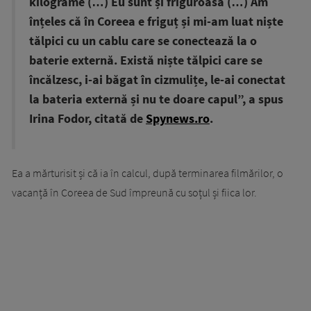
kilograme (…) Eu sunt și friguroasă (…) Am
înțeles că în Coreea e friguț și mi-am luat niște
tălpici cu un cablu care se conectează la o
baterie externă. Există niște tălpici care se
încălzesc, i-ai băgat în cizmulițe, le-ai conectat
la bateria externă și nu te doare capul”, a spus
Irina Fodor, citată de
Spynews.ro
.
Ea a mărturisit și că ia în calcul, după terminarea filmărilor, o
vacanță în Coreea de Sud împreună cu soțul și fiica lor.