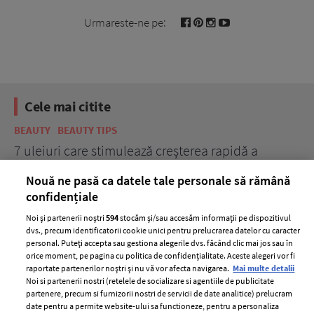
Urmareste-ne pe:
Cele mai citite
BEAUTY
BEAUTY TIPS
BE
țe
7 uleiuri care stimulează creșterea rapidă a
Ce
părului
de
Nouă ne pasă ca datele tale personale să rămână
confidențiale
Noi și partenerii noștri
594
stocăm și/sau accesăm informații pe dispozitivul
dvs., precum identificatorii cookie unici pentru prelucrarea datelor cu caracter
personal. Puteți accepta sau gestiona alegerile dvs. făcând clic mai jos sau în
orice moment, pe pagina cu politica de confidențialitate. Aceste alegeri vor fi
raportate partenerilor noștri și nu vă vor afecta navigarea.
Mai multe detalii
Noi si partenerii nostri (retelele de socializare si agentiile de publicitate
partenere, precum si furnizorii nostri de servicii de date analitice) prelucram
ELLE Style Awards
Termeni si conditii
date pentru a permite website-ului sa functioneze, pentru a personaliza