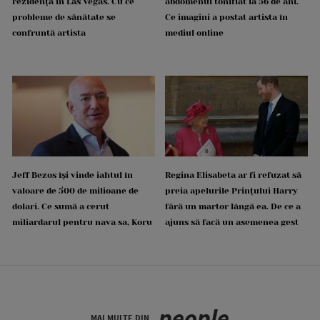
rezidența în Las Vegas. Cu ce
abdomenul tonifiat la 56 de ani.
probleme de sănătate se
Ce imagini a postat artista în
confruntă artista
mediul online
Jeff Bezos își vinde iahtul în
Regina Elisabeta ar fi refuzat să
valoare de 500 de milioane de
preia apelurile Prințului Harry
dolari. Ce sumă a cerut
fără un martor lângă ea. De ce a
miliardarul pentru nava sa, Koru
ajuns să facă un asemenea gest
people
MAI MULTE DIN