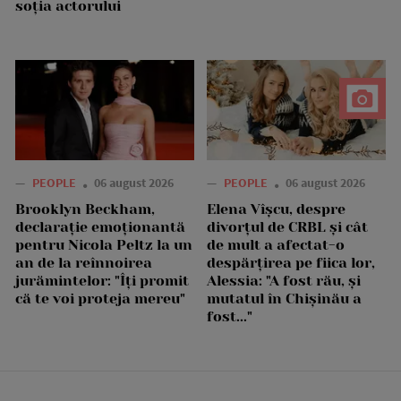
soția actorului
—
PEOPLE
06 august 2026
—
PEOPLE
06 august 2026
Brooklyn Beckham,
Elena Vîșcu, despre
declarație emoționantă
divorțul de CRBL și cât
pentru Nicola Peltz la un
de mult a afectat-o
an de la reînnoirea
despărțirea pe fiica lor,
jurămintelor: "Îți promit
Alessia: "A fost rău, și
că te voi proteja mereu"
mutatul în Chișinău a
fost..."