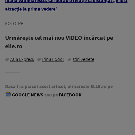
Ioana Văllimărescu. Cei doi au o relație la distanță: „A fost
atracție la prima vedere'
FOTO: PR
Urmăreşte cel mai nou VIDEO incărcat pe
elle.ro
Asia Express
Irina Fodor
stiri vedete
Daca ti-a placut acest articol, urmareste ELLE.ro pe
GOOGLE NEWS
sau pe
FACEBOOK