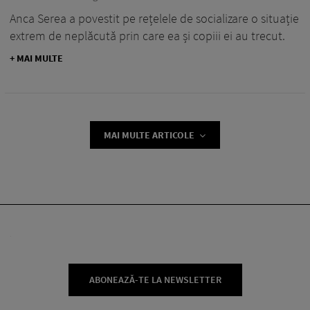
Anca Serea a povestit pe rețelele de socializare o situație
extrem de neplăcută prin care ea și copiii ei au trecut.
+ MAI MULTE
MAI MULTE ARTICOLE
ABONEAZĂ-TE LA NEWSLETTER