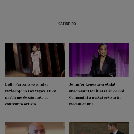
CATINE.RO
Dolly Parton și-a anulat
Jennifer Lopez și-a etalat
rezidența în Las Vegas. Cu ce
abdomenul tonifiat la 56 de ani.
probleme de sănătate se
Ce imagini a postat artista în
confruntă artista
mediul online