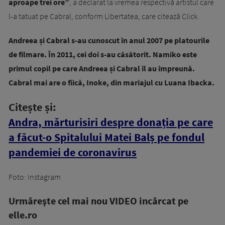
aproape trei ore”
, a declarat la vremea respectivă artistul care
l-a tatuat pe Cabral, conform Libertatea, care citează Click.
Andreea și Cabral s-au cunoscut în anul 2007 pe platourile
de filmare. În 2011, cei doi s-au căsătorit. Namiko este
primul copil pe care Andreea și Cabral îl au împreună.
Cabral mai are o fiică, Inoke, din mariajul cu Luana Ibacka.
Citește și:
Andra, mărturisiri despre donația pe care
a făcut-o Spitalului Matei Balș pe fondul
pandemiei de coronavirus
Foto: Instagram
Urmăreşte cel mai nou VIDEO incărcat pe
elle.ro