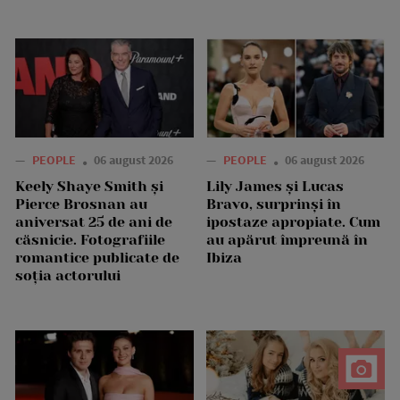
—
PEOPLE
06 august 2026
—
PEOPLE
06 august 2026
Keely Shaye Smith și
Lily James și Lucas
Pierce Brosnan au
Bravo, surprinși în
aniversat 25 de ani de
ipostaze apropiate. Cum
căsnicie. Fotografiile
au apărut împreună în
romantice publicate de
Ibiza
soția actorului