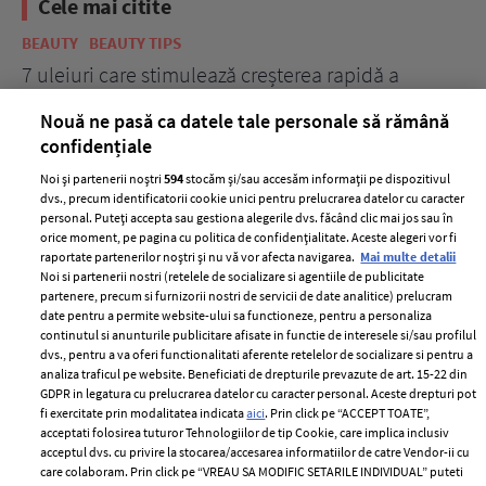
Cele mai citite
BEAUTY
BEAUTY TIPS
BE
țe
7 uleiuri care stimulează creșterea rapidă a
Ce
părului
de
Nouă ne pasă ca datele tale personale să rămână
confidențiale
Noi și partenerii noștri
594
stocăm și/sau accesăm informații pe dispozitivul
dvs., precum identificatorii cookie unici pentru prelucrarea datelor cu caracter
personal. Puteți accepta sau gestiona alegerile dvs. făcând clic mai jos sau în
orice moment, pe pagina cu politica de confidențialitate. Aceste alegeri vor fi
raportate partenerilor noștri și nu vă vor afecta navigarea.
Mai multe detalii
Noi si partenerii nostri (retelele de socializare si agentiile de publicitate
partenere, precum si furnizorii nostri de servicii de date analitice) prelucram
ELLE Style Awards
Termeni si conditii
date pentru a permite website-ului sa functioneze, pentru a personaliza
2024
continutul si anunturile publicitare afisate in functie de interesele si/sau profilul
Politica de
dvs., pentru a va oferi functionalitati aferente retelelor de socializare si pentru a
Despre ELLE
confidențialitate
analiza traficul pe website. Beneficiati de drepturile prevazute de art. 15-22 din
Romania
GDPR in legatura cu prelucrarea datelor cu caracter personal. Aceste drepturi pot
Politica de cookies
fi exercitate prin modalitatea indicata
aici
. Prin click pe “ACCEPT TOATE”,
Contact
Publicitate
acceptati folosirea tuturor Tehnologiilor de tip Cookie, care implica inclusiv
acceptul dvs. cu privire la stocarea/accesarea informatiilor de catre Vendor-ii cu
Abonamente
care colaboram. Prin click pe “VREAU SA MODIFIC SETARILE INDIVIDUAL” puteti