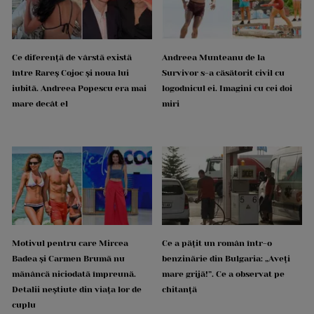
Ce diferență de vârstă există
Andreea Munteanu de la
între Rareș Cojoc și noua lui
Survivor s-a căsătorit civil cu
iubită. Andreea Popescu era mai
logodnicul ei. Imagini cu cei doi
mare decât el
miri
Motivul pentru care Mircea
Ce a pățit un român într-o
Badea și Carmen Brumă nu
benzinărie din Bulgaria: „Aveți
mănâncă niciodată împreună.
mare grijă!”. Ce a observat pe
Detalii neștiute din viața lor de
chitanță
cuplu