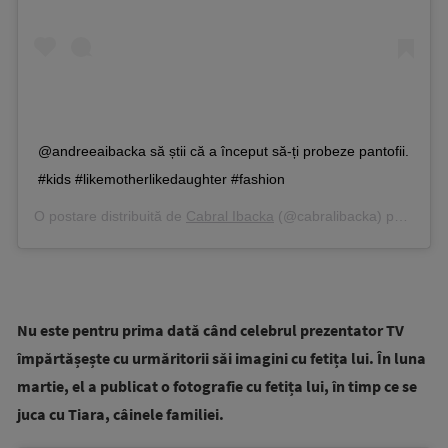
@andreeaibacka să știi că a început să-ți probeze pantofii.
#kids #likemotherlikedaughter #fashion
O postare distribuită de
Cabral Ibacka
(@cabralibacka) pe
Mai 6,
Nu este pentru prima dată când celebrul prezentator TV
împărtășește cu urmăritorii săi imagini cu fetița lui. În luna
martie, el a publicat o fotografie cu fetița lui, în timp ce se
juca cu Tiara, câinele familiei.