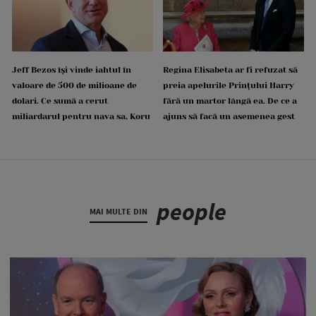
Jeff Bezos își vinde iahtul în
Regina Elisabeta ar fi refuzat să
valoare de 500 de milioane de
preia apelurile Prințului Harry
dolari. Ce sumă a cerut
fără un martor lângă ea. De ce a
miliardarul pentru nava sa, Koru
ajuns să facă un asemenea gest
people
MAI MULTE DIN