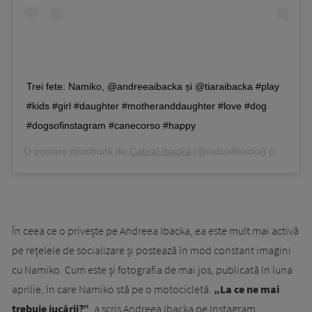
Trei fete: Namiko, @andreeaibacka și @tiaraibacka #play
#kids #girl #daughter #motheranddaughter #love #dog
#dogsofinstagram #canecorso #happy
O postare distribuită de
Cabral Ibacka
(@cabralibacka) pe
Mar 2,
În ceea ce o privește pe Andreea Ibacka, ea este mult mai activă
pe rețelele de socializare și postează în mod constant imagini
cu Namiko. Cum este și fotografia de mai jos, publicată în luna
aprilie, în care Namiko stă pe o motocicletă.
„La ce ne mai
trebuie jucării?”
, a scris Andreea Ibacka pe Instagram.