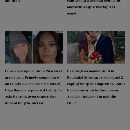
anunțat!
cântăreața a decis să spună tot
adevărul despre mariajul ei
eșuat
Cum a descoperit Alina Pușcău că
Despărțirea momentului în
are cancer. Primele semne care
România! Și-au spus adio după 2
au trimis-o la medic. Prietena ei,
copii și mulți ani împreună. „Sunt
Olga Barcari, a povestit tot: „Și în
foarte ancorată în Dumnezeu.
Asia Express avea cancer, dar
Am lăsat tot greul în mâinile
nimeni nu știa, nici ea”
Lui...”