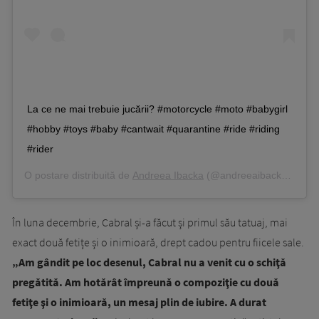
La ce ne mai trebuie jucării? #motorcycle #moto #babygirl
#hobby #toys #baby #cantwait #quarantine #ride #riding
#rider
O postare distribuită de
Andreea Ibacka
(@andreeaibacka) pe
Ap
În luna decembrie, Cabral și-a făcut și primul său tatuaj, mai
exact două fetițe și o inimioară, drept cadou pentru fiicele sale.
„Am gândit pe loc desenul, Cabral nu a venit cu o schiţă
pregătită. Am hotărât împreună o compoziţie cu două
fetiţe şi o inimioară, un mesaj plin de iubire. A durat