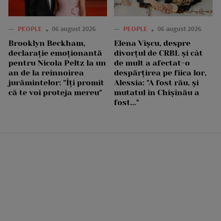
—
PEOPLE
06 august 2026
—
PEOPLE
06 august 2026
Brooklyn Beckham,
Elena Vîșcu, despre
declarație emoționantă
divorțul de CRBL și cât
pentru Nicola Peltz la un
de mult a afectat-o
an de la reînnoirea
despărțirea pe fiica lor,
jurămintelor: "Îți promit
Alessia: "A fost rău, și
că te voi proteja mereu"
mutatul în Chișinău a
fost..."