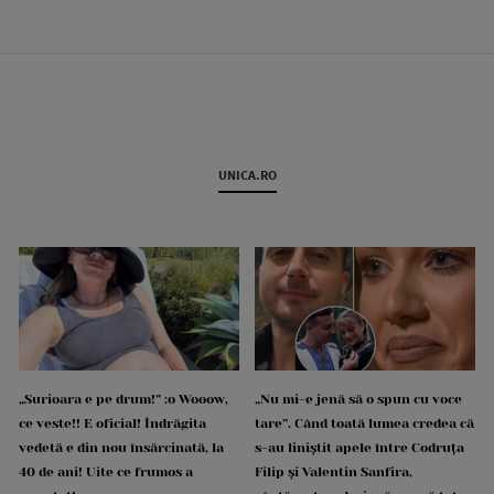
UNICA.RO
„Surioara e pe drum!” :o Wooow,
„Nu mi-e jenă să o spun cu voce
ce veste!! E oficial! Îndrăgita
tare”. Când toată lumea credea că
vedetă e din nou însărcinată, la
s-au liniștit apele între Codruța
40 de ani! Uite ce frumos a
Filip și Valentin Sanfira,