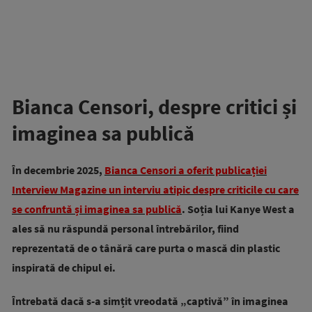
Bianca Censori, despre critici și
imaginea sa publică
În decembrie 2025,
Bianca Censori a oferit publicației
Interview Magazine un interviu atipic despre criticile cu care
se confruntă și imaginea sa publică
. Soția lui Kanye West a
ales să nu răspundă personal întrebărilor, fiind
reprezentată de o tânără care purta o mască din plastic
inspirată de chipul ei.
Întrebată dacă s-a simțit vreodată „captivă” în imaginea