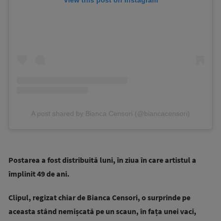
View this post on Instagram
A post shared by Bianca Censori (@biancacensori)
Postarea a fost distribuită luni, în ziua în care artistul a
împlinit 49 de ani.
Clipul, regizat chiar de Bianca Censori, o surprinde pe
aceasta stând nemișcată pe un scaun, în fața unei vaci,