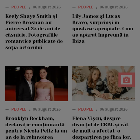
—
PEOPLE
06 august 2026
—
PEOPLE
06 august 2026
Keely Shaye Smith și
Lily James și Lucas
Pierce Brosnan au
Bravo, surprinși în
aniversat 25 de ani de
ipostaze apropiate. Cum
căsnicie. Fotografiile
au apărut împreună în
romantice publicate de
Ibiza
soția actorului
—
PEOPLE
06 august 2026
—
PEOPLE
06 august 2026
Brooklyn Beckham,
Elena Vîșcu, despre
declarație emoționantă
divorțul de CRBL și cât
pentru Nicola Peltz la un
de mult a afectat-o
an de la reînnoirea
despărțirea pe fiica lor,