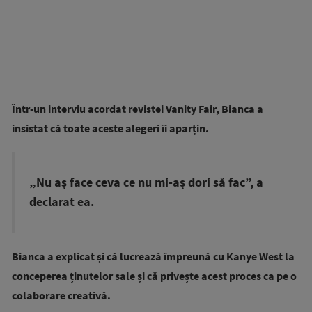
Într-un interviu acordat revistei Vanity Fair, Bianca a
insistat că toate aceste alegeri îi aparțin.
„Nu aș face ceva ce nu mi-aș dori să fac”, a
declarat ea.
Bianca a explicat și că lucrează împreună cu Kanye West la
conceperea ținutelor sale și că privește acest proces ca pe o
colaborare creativă.