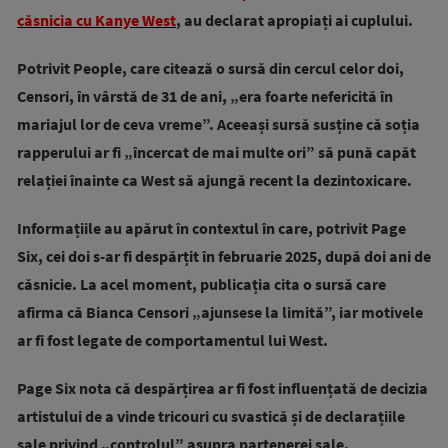
căsnicia cu Kanye West
, au declarat apropiați ai cuplului.
Potrivit People, care citează o sursă din cercul celor doi,
Censori, în vârstă de 31 de ani, „era foarte nefericită în
mariajul lor de ceva vreme”. Aceeași sursă susține că soția
rapperului ar fi „încercat de mai multe ori” să pună capăt
relației înainte ca West să ajungă recent la dezintoxicare.
Informațiile au apărut în contextul în care, potrivit Page
Six, cei doi s-ar fi despărțit în februarie 2025, după doi ani de
căsnicie. La acel moment, publicația cita o sursă care
afirma că Bianca Censori „ajunsese la limită”, iar motivele
ar fi fost legate de comportamentul lui West.
Page Six nota că despărțirea ar fi fost influențată de decizia
artistului de a vinde tricouri cu svastică și de declarațiile
sale privind „controlul” asupra partenerei sale.