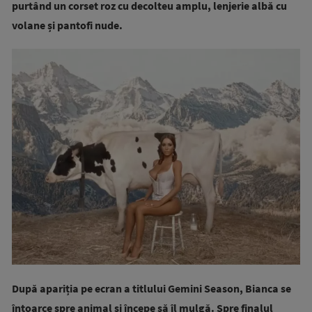
purtând un corset roz cu decolteu amplu, lenjerie albă cu
volane și pantofi nude.
După apariția pe ecran a titlului Gemini Season, Bianca se
întoarce spre animal și începe să îl mulgă. Spre finalul