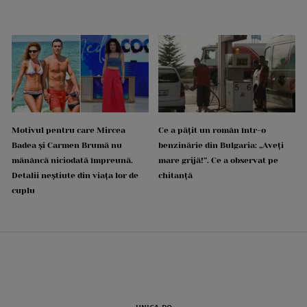
Motivul pentru care Mircea
Ce a pățit un român într-o
Badea și Carmen Brumă nu
benzinărie din Bulgaria: „Aveți
mănâncă niciodată împreună.
mare grijă!”. Ce a observat pe
Detalii neștiute din viața lor de
chitanță
cuplu