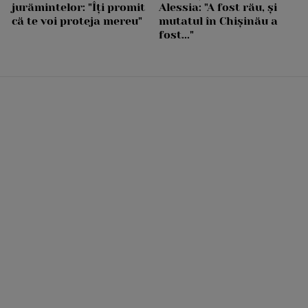
jurămintelor: "Îți promit
Alessia: "A fost rău, și
că te voi proteja mereu"
mutatul în Chișinău a
fost..."