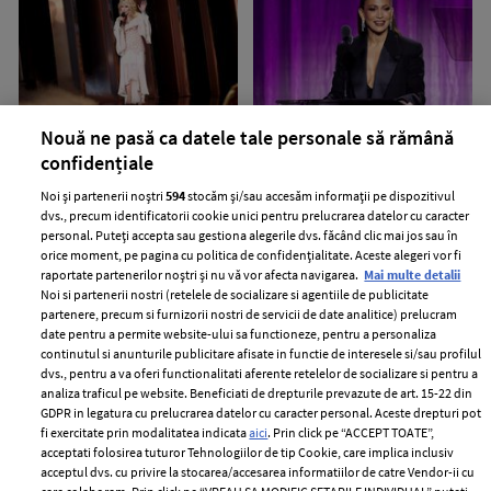
Nouă ne pasă ca datele tale personale să rămână
Dolly Parton și-a anulat
Jennifer Lopez și-a etalat
confidențiale
rezidența în Las Vegas. Cu ce
abdomenul tonifiat la 56 de ani.
probleme de sănătate se
Ce imagini a postat artista în
Noi și partenerii noștri
594
stocăm și/sau accesăm informații pe dispozitivul
confruntă artista
mediul online
dvs., precum identificatorii cookie unici pentru prelucrarea datelor cu caracter
personal. Puteți accepta sau gestiona alegerile dvs. făcând clic mai jos sau în
orice moment, pe pagina cu politica de confidențialitate. Aceste alegeri vor fi
raportate partenerilor noștri și nu vă vor afecta navigarea.
Mai multe detalii
Noi si partenerii nostri (retelele de socializare si agentiile de publicitate
partenere, precum si furnizorii nostri de servicii de date analitice) prelucram
date pentru a permite website-ului sa functioneze, pentru a personaliza
continutul si anunturile publicitare afisate in functie de interesele si/sau profilul
dvs., pentru a va oferi functionalitati aferente retelelor de socializare si pentru a
analiza traficul pe website. Beneficiati de drepturile prevazute de art. 15-22 din
GDPR in legatura cu prelucrarea datelor cu caracter personal. Aceste drepturi pot
Jeff Bezos își vinde iahtul în
Regina Elisabeta ar fi refuzat să
fi exercitate prin modalitatea indicata
aici
. Prin click pe “ACCEPT TOATE”,
valoare de 500 de milioane de
preia apelurile Prințului Harry
acceptati folosirea tuturor Tehnologiilor de tip Cookie, care implica inclusiv
acceptul dvs. cu privire la stocarea/accesarea informatiilor de catre Vendor-ii cu
dolari. Ce sumă a cerut
fără un martor lângă ea. De ce a