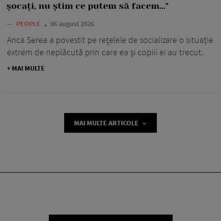
șocați, nu știm ce putem să facem..."
—
PEOPLE
06 august 2026
Anca Serea a povestit pe rețelele de socializare o situație
extrem de neplăcută prin care ea și copiii ei au trecut.
+ MAI MULTE
MAI MULTE ARTICOLE