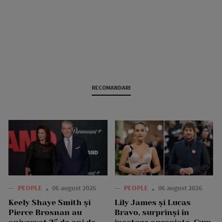
RECOMANDARI
—
PEOPLE
06 august 2026
—
PEOPLE
06 august 2026
Keely Shaye Smith și
Lily James și Lucas
Pierce Brosnan au
Bravo, surprinși în