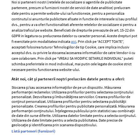
Noi si partenerii nostri (retelele de socializare si agentiile de publicitate
partenere, precum si furnizorii nostri de servicii de date analitice) prelucram
ELLE Style Awards
Termeni si conditii
date pentru a permite website-ului sa functioneze, pentru a personaliza
2024
continutul si anunturile publicitare afisate in functie de interesele si/sau profilul
Politica de
dvs., pentru a va oferi functionalitati aferente retelelor de socializare si pentru a
Despre ELLE
confidențialitate
analiza traficul pe website. Beneficiati de drepturile prevazute de art. 15-22 din
Romania
GDPR in legatura cu prelucrarea datelor cu caracter personal. Aceste drepturi pot
Politica de cookies
fi exercitate prin modalitatea indicata
aici
. Prin click pe “ACCEPT TOATE”,
Contact
Publicitate
acceptati folosirea tuturor Tehnologiilor de tip Cookie, care implica inclusiv
acceptul dvs. cu privire la stocarea/accesarea informatiilor de catre Vendor-ii cu
Abonamente
care colaboram. Prin click pe “VREAU SA MODIFIC SETARILE INDIVIDUAL” puteti
schimba preferintele in mod individual, mai putin cele legate de cookie strict
necesare pentru functionarea website-ului.
Stiri
Libertatea pentru
Atât noi, cât și partenerii noștri prelucrăm datele pentru a oferi:
femei
GSP
Stocarea și/sau accesarea informațiilor de pe un dispozitiv. Măsurarea
Viva
performanței reclamelor. Utilizarea profilurilor pentru selectarea conținutului
Unica
personalizat. Dezvoltarea și îmbunătățirea serviciilor. Crearea profilurilor de
Avantaje
conținut personalizat. Utilizarea profilurilor pentru selectarea publicității
Baby
personalizate. Crearea profilurilor pentru publicitate personalizată. Măsurarea
Retete practice
performanței conținutului. Înțelegerea publicului prin statistici sau combinații
Retete
de date din surse diferite. Utilizarea datelor limitate pentru a selecta conținutul.
Utilizarea de date limitate pentru a selecta publicitatea. Date precise de
geolocație și identificarea prin scanarea dispozitivului.
Pariază responsabil! Decizia ONJN nr. 821/25.09.2025.
Listă parteneri (furnizori)
Jocurile de noroc sunt interzise minorilor.