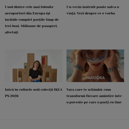
Unul dintre cele mai folosite
Un vecin instruit poate salva o
aeroporturi din Europa își
viață. Vezi despre ce e vorba
închide complet porțile timp de
trei luni. Milioane de pasageri,
afectați
Intră în culisele noii colecții IKEA
Vara care te schimbă: cum
PS 2026
transformi fiecare amintire într-
o poveste pe care o porți cu tine