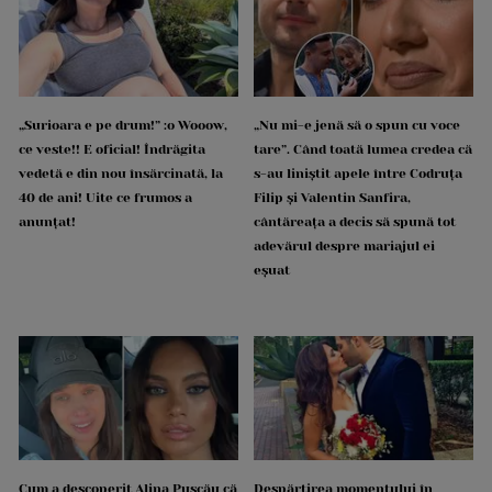
„Surioara e pe drum!” :o Wooow,
„Nu mi-e jenă să o spun cu voce
ce veste!! E oficial! Îndrăgita
tare”. Când toată lumea credea că
vedetă e din nou însărcinată, la
s-au liniștit apele între Codruța
40 de ani! Uite ce frumos a
Filip și Valentin Sanfira,
anunțat!
cântăreața a decis să spună tot
adevărul despre mariajul ei
eșuat
Cum a descoperit Alina Pușcău că
Despărțirea momentului în