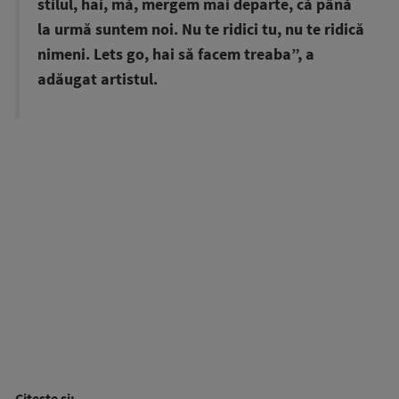
stilul, hai, mă, mergem mai departe, că până
la urmă suntem noi. Nu te ridici tu, nu te ridică
nimeni. Lets go, hai să facem treaba”, a
adăugat artistul.
Citește și: