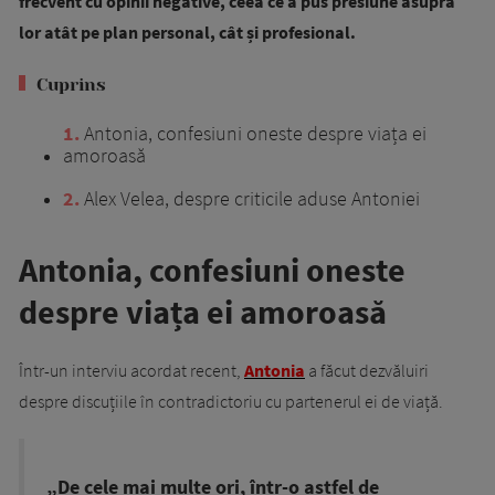
frecvent cu opinii negative, ceea ce a pus presiune asupra
lor atât pe plan personal, cât și profesional.
Cuprins
1
Antonia, confesiuni oneste despre viața ei
amoroasă
2
Alex Velea, despre criticile aduse Antoniei
Antonia, confesiuni oneste
despre viața ei amoroasă
Într-un interviu acordat recent,
Antonia
a făcut dezvăluiri
despre discuțiile în contradictoriu cu partenerul ei de viață.
„De cele mai multe ori, într-o astfel de