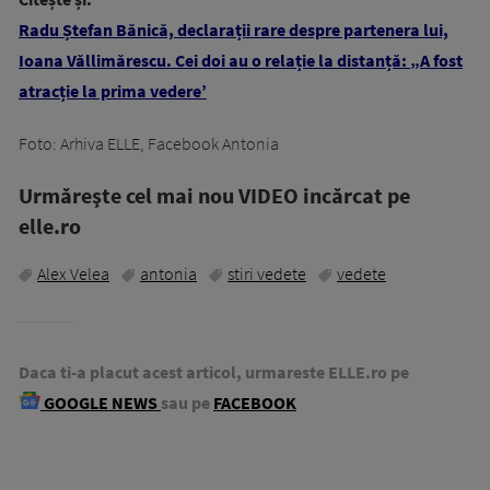
Radu Ștefan Bănică, declarații rare despre partenera lui,
Ioana Văllimărescu. Cei doi au o relație la distanță: „A fost
atracție la prima vedere’
Foto: Arhiva ELLE, Facebook Antonia
Urmăreşte cel mai nou VIDEO incărcat pe
elle.ro
Alex Velea
antonia
stiri vedete
vedete
Daca ti-a placut acest articol, urmareste ELLE.ro pe
GOOGLE NEWS
sau pe
FACEBOOK