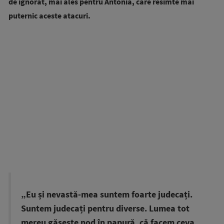
de ignorat, mai ales pentru Antonia, care resimte mai
puternic aceste atacuri.
„Eu și nevastă-mea suntem foarte judecați.
Suntem judecați pentru diverse. Lumea tot
mereu găsește nod în papură, că facem ceva