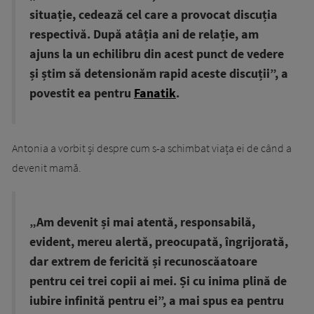
situație, cedează cel care a provocat discuția
respectivă. După atâția ani de relație, am
ajuns la un echilibru din acest punct de vedere
și știm să detensionăm rapid aceste discuții”, a
povestit ea pentru
Fanatik
.
Antonia a vorbit și despre cum s-a schimbat viața ei de când a
devenit mamă.
„Am devenit și mai atentă, responsabilă,
evident, mereu alertă, preocupată, îngrijorată,
dar extrem de fericită și recunoscăatoare
pentru cei trei copii ai mei. Și cu inima plină de
iubire infinită pentru ei”, a mai spus ea pentru