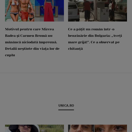
Motivul pentru care Mircea
Ce a pățit un român într-o
Badea și Carmen Brumă nu
benzinărie din Bulgaria: „Aveți
mănâncă niciodată împreună.
mare grijă!”. Ce a observat pe
Detalii neștiute din viața lor de
chitanță
cuplu
UNICA.RO