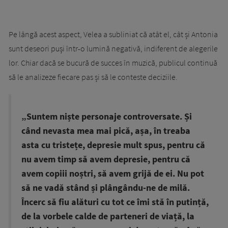
Pe lângă acest aspect, Velea a subliniat că atât el, cât și Antonia
sunt deseori puși într-o lumină negativă, indiferent de alegerile
lor. Chiar dacă se bucură de succes în muzică, publicul continuă
să le analizeze fiecare pas și să le conteste deciziile.
„Suntem niște personaje controversate. Și
când nevasta mea mai pică, așa, în treaba
asta cu tristețe, depresie mult spus, pentru că
nu avem timp să avem depresie, pentru că
avem copiii noștri, să avem grijă de ei. Nu pot
să ne vadă stând și plângându-ne de milă.
Încerc să fiu alături cu tot ce îmi stă în putință,
de la vorbele calde de parteneri de viață, la