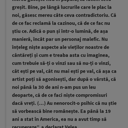
greșit. Bine, pe lângă lucrurile care le plac la
noi, găsesc mereu câte ceva contradictoriu. Că
de ce fac reclamă la cazinou, că de ce fac nu
știu ce. Adică o pun și într-o lumină, de așa
manieră, încât par un personaj malefic. Nu
înțeleg niște aspecte ale vieților noastre de
cântăreți și cum e treaba asta cu imaginea,
cum trebuie să-ți o vinzi sau să nu-ți o vinzi,
cât ești pe val, cât nu mai ești pe val, că așa ca
artist poți să agonisești, dar după o vârstă, că
noi până la 30 de ani n-am pus un leu
deoparte, că de ce faci niște compromisuri
dacă vreți. (…) Au nenorocit-o psihic că nu știe
să vorbească bine românește. Ea până la 19
ani a stat în America, ea nu a avut timp să
recupereze”, a declarat Velea.