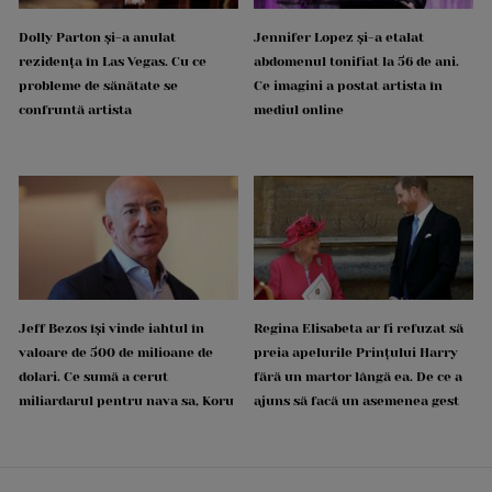
Dolly Parton și-a anulat
Jennifer Lopez și-a etalat
rezidența în Las Vegas. Cu ce
abdomenul tonifiat la 56 de ani.
probleme de sănătate se
Ce imagini a postat artista în
confruntă artista
mediul online
Jeff Bezos își vinde iahtul în
Regina Elisabeta ar fi refuzat să
valoare de 500 de milioane de
preia apelurile Prințului Harry
dolari. Ce sumă a cerut
fără un martor lângă ea. De ce a
miliardarul pentru nava sa, Koru
ajuns să facă un asemenea gest