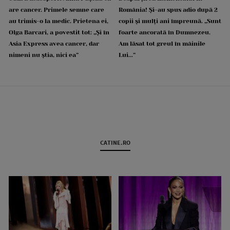
are cancer. Primele semne care
România! Și-au spus adio după 2
au trimis-o la medic. Prietena ei,
copii și mulți ani împreună. „Sunt
Olga Barcari, a povestit tot: „Și în
foarte ancorată în Dumnezeu.
Asia Express avea cancer, dar
Am lăsat tot greul în mâinile
nimeni nu știa, nici ea”
Lui...”
CATINE.RO