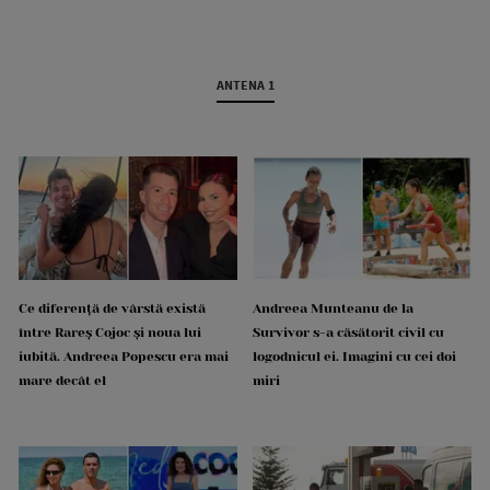
ANTENA 1
Ce diferență de vârstă există
Andreea Munteanu de la
între Rareș Cojoc și noua lui
Survivor s-a căsătorit civil cu
iubită. Andreea Popescu era mai
logodnicul ei. Imagini cu cei doi
mare decât el
miri