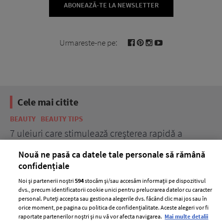
ABONEAZĂ-TE LA NEWSLETTER
Urmareste-ne pe:
Cele mai citite
BEAUTY
BEAUTY TIPS
BE
țe
7 uleiuri care stimulează creșterea rapidă a
Ce
părului
de
Nouă ne pasă ca datele tale personale să rămână
confidențiale
Noi și partenerii noștri
594
stocăm și/sau accesăm informații pe dispozitivul
dvs., precum identificatorii cookie unici pentru prelucrarea datelor cu caracter
personal. Puteți accepta sau gestiona alegerile dvs. făcând clic mai jos sau în
orice moment, pe pagina cu politica de confidențialitate. Aceste alegeri vor fi
raportate partenerilor noștri și nu vă vor afecta navigarea.
Mai multe detalii