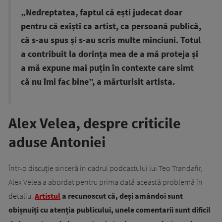
„Nedreptatea, faptul că ești judecat doar
pentru că exiști ca artist, ca persoană publică,
că s-au spus și s-au scris multe minciuni. Totul
a contribuit la dorința mea de a mă proteja și
a mă expune mai puțin în contexte care simt
că nu îmi fac bine”, a mărturisit artista.
Alex Velea, despre criticile
aduse Antoniei
Într-o discuție sinceră în cadrul podcastului lui Teo Trandafir,
Alex Velea a abordat pentru prima dată această problemă în
detaliu.
Artistul
a recunoscut că, deși amândoi sunt
obișnuiți cu atenția publicului, unele comentarii sunt dificil