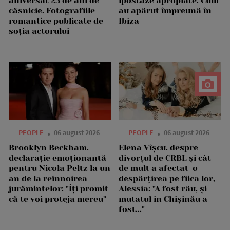
aniversat 25 de ani de
ipostaze apropiate. Cum
căsnicie. Fotografiile
au apărut împreună în
romantice publicate de
Ibiza
soția actorului
—
PEOPLE
06 august 2026
—
PEOPLE
06 august 2026
Brooklyn Beckham,
Elena Vîșcu, despre
declarație emoționantă
divorțul de CRBL și cât
pentru Nicola Peltz la un
de mult a afectat-o
an de la reînnoirea
despărțirea pe fiica lor,
jurămintelor: "Îți promit
Alessia: "A fost rău, și
că te voi proteja mereu"
mutatul în Chișinău a
fost..."