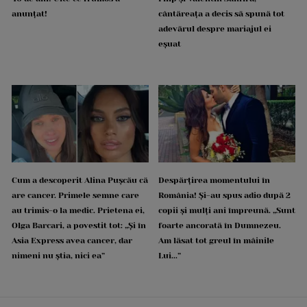
anunțat!
cântăreața a decis să spună tot
adevărul despre mariajul ei
eșuat
Cum a descoperit Alina Pușcău că
Despărțirea momentului în
are cancer. Primele semne care
România! Și-au spus adio după 2
au trimis-o la medic. Prietena ei,
copii și mulți ani împreună. „Sunt
Olga Barcari, a povestit tot: „Și în
foarte ancorată în Dumnezeu.
Asia Express avea cancer, dar
Am lăsat tot greul în mâinile
nimeni nu știa, nici ea”
Lui...”