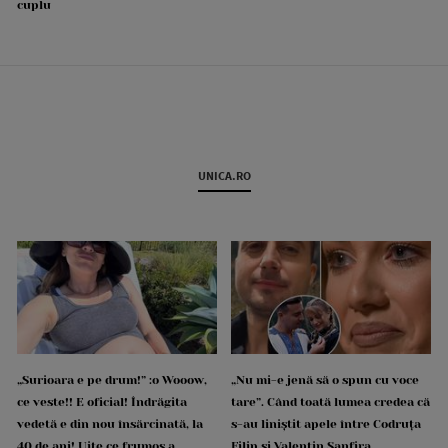
cuplu
UNICA.RO
„Surioara e pe drum!” :o Wooow,
„Nu mi-e jenă să o spun cu voce
ce veste!! E oficial! Îndrăgita
tare”. Când toată lumea credea că
vedetă e din nou însărcinată, la
s-au liniștit apele între Codruța
40 de ani! Uite ce frumos a
Filip și Valentin Sanfira,