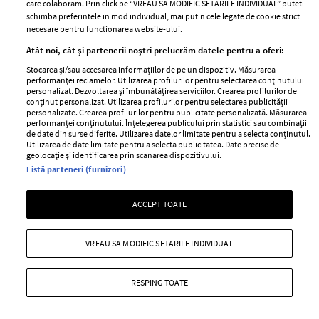
care colaboram. Prin click pe “VREAU SA MODIFIC SETARILE INDIVIDUAL” puteti
schimba preferintele in mod individual, mai putin cele legate de cookie strict
necesare pentru functionarea website-ului.
Stiri
Libertatea pentru
Atât noi, cât și partenerii noștri prelucrăm datele pentru a oferi:
femei
GSP
Stocarea și/sau accesarea informațiilor de pe un dispozitiv. Măsurarea
Viva
performanței reclamelor. Utilizarea profilurilor pentru selectarea conținutului
Unica
personalizat. Dezvoltarea și îmbunătățirea serviciilor. Crearea profilurilor de
Avantaje
conținut personalizat. Utilizarea profilurilor pentru selectarea publicității
Baby
personalizate. Crearea profilurilor pentru publicitate personalizată. Măsurarea
Retete practice
performanței conținutului. Înțelegerea publicului prin statistici sau combinații
Retete
de date din surse diferite. Utilizarea datelor limitate pentru a selecta conținutul.
Utilizarea de date limitate pentru a selecta publicitatea. Date precise de
geolocație și identificarea prin scanarea dispozitivului.
Pariază responsabil! Decizia ONJN nr. 821/25.09.2025.
Listă parteneri (furnizori)
Jocurile de noroc sunt interzise minorilor.
ACCEPT TOATE
Copyright © 2026 Ringier Romania SRL
VREAU SA MODIFIC SETARILE INDIVIDUAL
RESPING TOATE