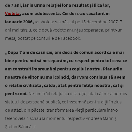
de 7 ani, iar în urma relației lor a rezultat și fiica lor,
Violeta
, acum adolescentă. Cei doi s-au căsătorit în
ianuarie 2006,
iar Violeta s-a născut pe 15 decembrie 2007. 7
ani mai târziu, cele două vedete anunțau separarea, printr-un
mesaj postat pe conturile de Facebook.
„După 7 ani de căsnicie, am decis de comun acord că e mai
bine pentru noi să ne separăm, cu respect pentru tot ceea ce
am construit împreună și pentru copilul nostru. Planurile
noastre de viitor nu mai coincid, dar vom continua să avem
o relație civilizată, caldă, atât pentru fetița noastră, cât și
pentru noi.
Ne-am trăit relația cu discreție, atât cât ne-a permis
statutul de persoană publică, ce înseamnă pentru alții în ziua
de astăzi, din păcate, transformarea vieții particulare într-o
telenovelă.”, scriau la momentul respectiv Andreea Marin și
Ștefan Bănică Jr.