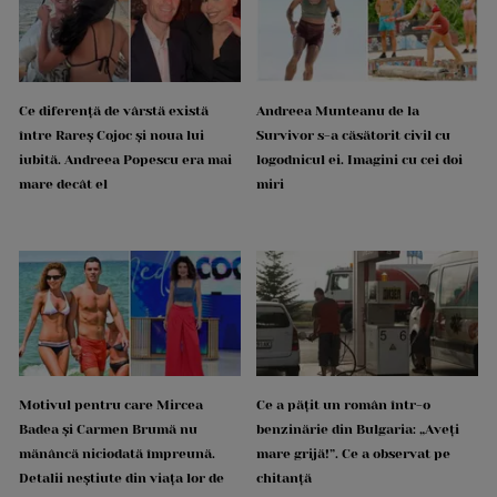
Ce diferență de vârstă există
Andreea Munteanu de la
între Rareș Cojoc și noua lui
Survivor s-a căsătorit civil cu
iubită. Andreea Popescu era mai
logodnicul ei. Imagini cu cei doi
mare decât el
miri
Motivul pentru care Mircea
Ce a pățit un român într-o
Badea și Carmen Brumă nu
benzinărie din Bulgaria: „Aveți
mănâncă niciodată împreună.
mare grijă!”. Ce a observat pe
Detalii neștiute din viața lor de
chitanță