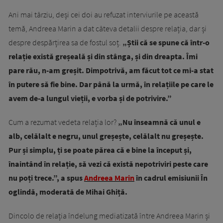
Ani mai târziu, deși cei doi au refuzat interviurile pe această
temă, Andreea Marin a dat câteva detalii despre relația, dar și
despre despărțirea sa de fostul soț.
„Știi că se spune că într-o
relație există greșeală și din stânga, și din dreapta. Îmi
pare rău, n-am greșit. Dimpotrivă, am făcut tot ce mi-a stat
în putere să fie bine. Dar până la urmă, în relațiile pe care le
avem de-a lungul vieții, e vorba și de potrivire.”
Cum a rezumat vedeta relația lor?
„Nu înseamnă că unul e
alb, celălalt e negru, unul greșește, celălalt nu greșește.
Pur și simplu, ți se poate părea că e bine la început și,
înaintând în relație, să vezi că există nepotriviri peste care
nu poți trece.”, a spus
Andreea Marin
în cadrul emisiunii În
oglindă, moderată de Mihai Ghiță.
Dincolo de relația îndelung mediatizată între Andreea Marin și