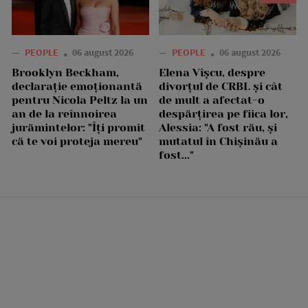
—
PEOPLE
06 august 2026
—
PEOPLE
06 august 2026
Brooklyn Beckham,
Elena Vîșcu, despre
declarație emoționantă
divorțul de CRBL și cât
pentru Nicola Peltz la un
de mult a afectat-o
an de la reînnoirea
despărțirea pe fiica lor,
jurămintelor: "Îți promit
Alessia: "A fost rău, și
că te voi proteja mereu"
mutatul în Chișinău a
fost..."