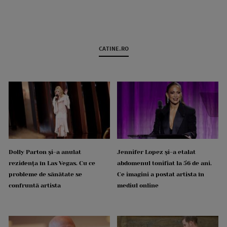
CATINE.RO
Dolly Parton și-a anulat
Jennifer Lopez și-a etalat
rezidența în Las Vegas. Cu ce
abdomenul tonifiat la 56 de ani.
probleme de sănătate se
Ce imagini a postat artista în
confruntă artista
mediul online