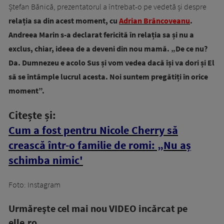
Ștefan Bănică, prezentatorul a întrebat-o pe vedetă și despre
relația sa din acest moment, cu
Adrian Brâncoveanu
.
Andreea Marin s-a declarat fericită în relația sa și nu a
exclus, chiar, ideea de a deveni din nou mamă. „De ce nu?
Da. Dumnezeu e acolo Sus și vom vedea dacă își va dori și El
să se întâmple lucrul acesta. Noi suntem pregătiți în orice
moment”.
Citește și:
Cum a fost pentru Nicole Cherry să
crească într-o familie de romi: „Nu aș
schimba nimic'
Foto: Instagram
Urmăreşte cel mai nou VIDEO incărcat pe
elle.ro