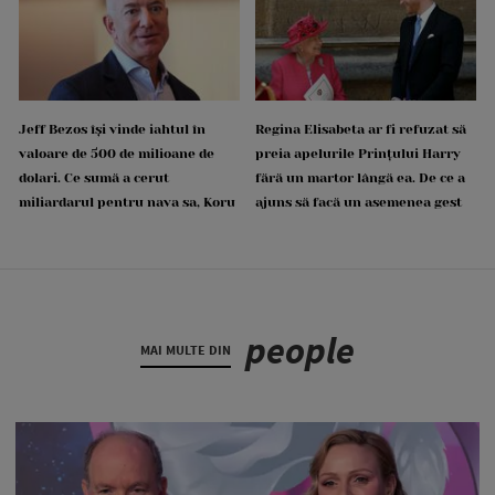
Jeff Bezos își vinde iahtul în
Regina Elisabeta ar fi refuzat să
valoare de 500 de milioane de
preia apelurile Prințului Harry
dolari. Ce sumă a cerut
fără un martor lângă ea. De ce a
miliardarul pentru nava sa, Koru
ajuns să facă un asemenea gest
people
MAI MULTE DIN