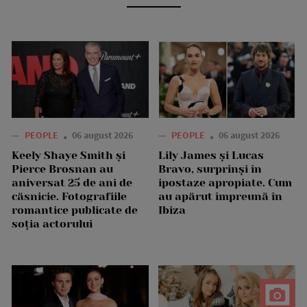
—
PEOPLE
06 august 2026
—
PEOPLE
06 august 2026
Keely Shaye Smith și
Lily James și Lucas
Pierce Brosnan au
Bravo, surprinși în
aniversat 25 de ani de
ipostaze apropiate. Cum
căsnicie. Fotografiile
au apărut împreună în
romantice publicate de
Ibiza
soția actorului