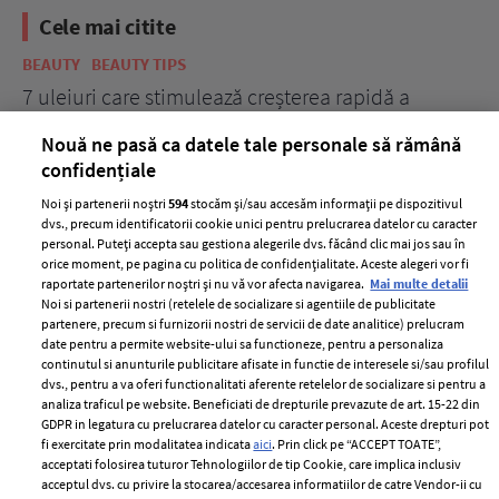
Cele mai citite
BEAUTY
BEAUTY TIPS
BE
țe
7 uleiuri care stimulează creșterea rapidă a
Ce
părului
de
Nouă ne pasă ca datele tale personale să rămână
confidențiale
Noi și partenerii noștri
594
stocăm și/sau accesăm informații pe dispozitivul
dvs., precum identificatorii cookie unici pentru prelucrarea datelor cu caracter
personal. Puteți accepta sau gestiona alegerile dvs. făcând clic mai jos sau în
orice moment, pe pagina cu politica de confidențialitate. Aceste alegeri vor fi
raportate partenerilor noștri și nu vă vor afecta navigarea.
Mai multe detalii
Noi si partenerii nostri (retelele de socializare si agentiile de publicitate
partenere, precum si furnizorii nostri de servicii de date analitice) prelucram
ELLE Style Awards
Termeni si conditii
date pentru a permite website-ului sa functioneze, pentru a personaliza
2024
continutul si anunturile publicitare afisate in functie de interesele si/sau profilul
Politica de
dvs., pentru a va oferi functionalitati aferente retelelor de socializare si pentru a
Despre ELLE
confidențialitate
analiza traficul pe website. Beneficiati de drepturile prevazute de art. 15-22 din
Romania
GDPR in legatura cu prelucrarea datelor cu caracter personal. Aceste drepturi pot
Politica de cookies
fi exercitate prin modalitatea indicata
aici
. Prin click pe “ACCEPT TOATE”,
Contact
Publicitate
acceptati folosirea tuturor Tehnologiilor de tip Cookie, care implica inclusiv
acceptul dvs. cu privire la stocarea/accesarea informatiilor de catre Vendor-ii cu
Abonamente