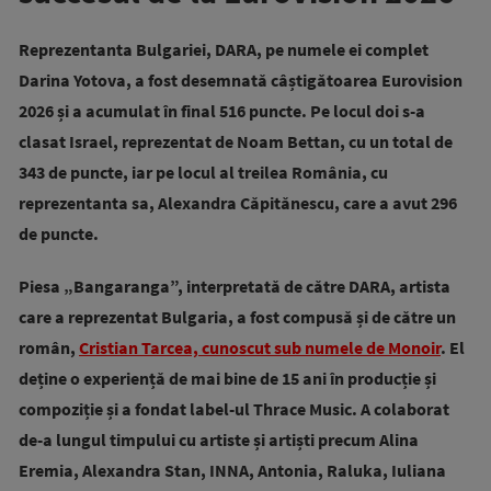
Reprezentanta Bulgariei, DARA, pe numele ei complet
Darina Yotova, a fost desemnată câștigătoarea Eurovision
2026 și a acumulat în final 516 puncte. Pe locul doi s-a
clasat Israel, reprezentat de Noam Bettan, cu un total de
343 de puncte, iar pe locul al treilea România, cu
reprezentanta sa, Alexandra Căpitănescu, care a avut 296
de puncte.
Piesa „Bangaranga”, interpretată de către DARA, artista
care a reprezentat Bulgaria, a fost compusă și de către un
român,
Cristian Tarcea, cunoscut sub numele de Monoir
. El
deține o experiență de mai bine de 15 ani în producție și
compoziție și a fondat label-ul Thrace Music. A colaborat
de-a lungul timpului cu artiste și artiști precum Alina
Eremia, Alexandra Stan, INNA, Antonia, Raluka, Iuliana