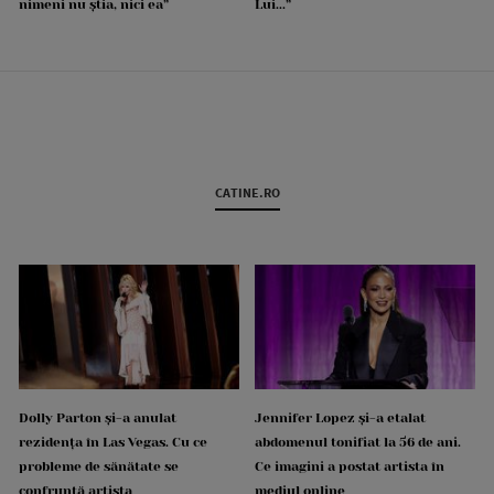
nimeni nu știa, nici ea”
Lui...”
CATINE.RO
Dolly Parton și-a anulat
Jennifer Lopez și-a etalat
rezidența în Las Vegas. Cu ce
abdomenul tonifiat la 56 de ani.
probleme de sănătate se
Ce imagini a postat artista în
confruntă artista
mediul online