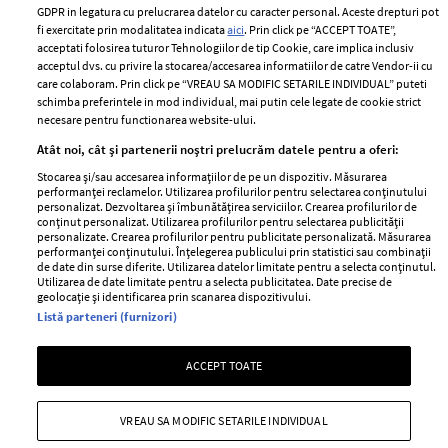
Romania
GDPR in legatura cu prelucrarea datelor cu caracter personal. Aceste drepturi pot
Politica de cookies
fi exercitate prin modalitatea indicata
aici
. Prin click pe “ACCEPT TOATE”,
Contact
Publicitate
acceptati folosirea tuturor Tehnologiilor de tip Cookie, care implica inclusiv
acceptul dvs. cu privire la stocarea/accesarea informatiilor de catre Vendor-ii cu
Abonamente
care colaboram. Prin click pe “VREAU SA MODIFIC SETARILE INDIVIDUAL” puteti
schimba preferintele in mod individual, mai putin cele legate de cookie strict
necesare pentru functionarea website-ului.
Stiri
Libertatea pentru
Atât noi, cât și partenerii noștri prelucrăm datele pentru a oferi:
femei
GSP
Stocarea și/sau accesarea informațiilor de pe un dispozitiv. Măsurarea
Viva
performanței reclamelor. Utilizarea profilurilor pentru selectarea conținutului
Unica
personalizat. Dezvoltarea și îmbunătățirea serviciilor. Crearea profilurilor de
Avantaje
conținut personalizat. Utilizarea profilurilor pentru selectarea publicității
Baby
personalizate. Crearea profilurilor pentru publicitate personalizată. Măsurarea
Retete practice
performanței conținutului. Înțelegerea publicului prin statistici sau combinații
Retete
de date din surse diferite. Utilizarea datelor limitate pentru a selecta conținutul.
Utilizarea de date limitate pentru a selecta publicitatea. Date precise de
geolocație și identificarea prin scanarea dispozitivului.
Pariază responsabil! Decizia ONJN nr. 821/25.09.2025.
Listă parteneri (furnizori)
Jocurile de noroc sunt interzise minorilor.
ACCEPT TOATE
Copyright © 2026 Ringier Romania SRL
VREAU SA MODIFIC SETARILE INDIVIDUAL