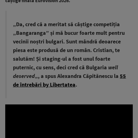
câștige finala Eurovision 2026.
„Da, cred că a meritat să câștige competiția
„Bangaranga” și mă bucur foarte mult pentru
vecinii noștri bulgari. Sunt mândră deoarece
piesa este produsă de un român. Cristian, te
salutăm! Și staging-ul a fost unul foarte
puternic, cu sens, deci cred că Bulgaria
well
deserved
„, a spus Alexandra Căpitănescu la
55
de întrebări by Libertatea
.