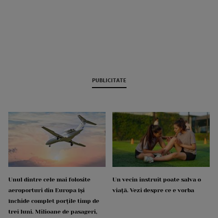
PUBLICITATE
Unul dintre cele mai folosite
Un vecin instruit poate salva o
aeroporturi din Europa își
viață. Vezi despre ce e vorba
închide complet porțile timp de
trei luni. Milioane de pasageri,