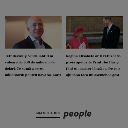
Jeff Bezos își vinde iahtul în
Regina Elisabeta ar fi refuzat să
valoare de 500 de milioane de
preia apelurile Prințului Harry
dolari. Ce sumă a cerut
fără un martor lângă ea. De ce a
miliardarul pentru nava sa, Koru
ajuns să facă un asemenea gest
people
MAI MULTE DIN