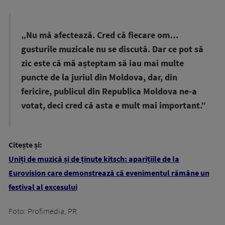
„Nu mă afectează. Cred că fiecare om…
gusturile muzicale nu se discută. Dar ce pot să
zic este că mă așteptam să iau mai multe
puncte de la juriul din Moldova, dar, din
fericire, publicul din Republica Moldova ne-a
votat, deci cred că asta e mult mai important.”
Citește și:
Uniți de muzică și de ținute kitsch: aparițiile de la
Eurovision care demonstrează că evenimentul rămâne un
festival al excesului
Foto: Profimedia, PR