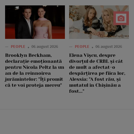
—
PEOPLE
06 august 2026
—
PEOPLE
06 august 2026
Brooklyn Beckham,
Elena Vîșcu, despre
declarație emoționantă
divorțul de CRBL și cât
pentru Nicola Peltz la un
de mult a afectat-o
an de la reînnoirea
despărțirea pe fiica lor,
jurămintelor: "Îți promit
Alessia: "A fost rău, și
că te voi proteja mereu"
mutatul în Chișinău a
fost..."