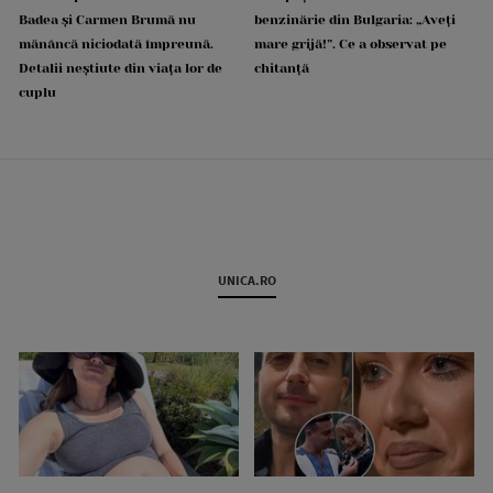
Badea și Carmen Brumă nu
benzinărie din Bulgaria: „Aveți
mănâncă niciodată împreună.
mare grijă!”. Ce a observat pe
Detalii neștiute din viața lor de
chitanță
cuplu
UNICA.RO