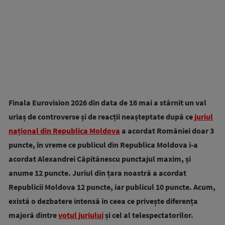
Finala Eurovision 2026 din data de 16 mai a stârnit un val
uriaș de controverse și de reacții neașteptate după ce
juriul
național din Republica Moldova
a acordat României doar 3
puncte, în vreme ce publicul din Republica Moldova i-a
acordat Alexandrei Căpitănescu punctajul maxim, și
anume 12 puncte. Juriul din țara noastră a acordat
Republicii Moldova 12 puncte, iar publicul 10 puncte. Acum,
există o dezbatere intensă în ceea ce privește diferența
majoră dintre
votul juriului
și cel al telespectatorilor.