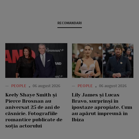
RECOMANDARI
—
PEOPLE
06 august 2026
—
PEOPLE
06 august 2026
Keely Shaye Smith și
Lily James și Lucas
Pierce Brosnan au
Bravo, surprinși în
aniversat 25 de ani de
ipostaze apropiate. Cum
căsnicie. Fotografiile
au apărut împreună în
romantice publicate de
Ibiza
soția actorului