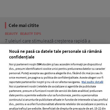
Cele mai citite
BEAUTY
BEAUTY TIPS
BE
țe
7 uleiuri care stimulează creșterea rapidă a
Ce
părului
de
Nouă ne pasă ca datele tale personale să rămână
confidențiale
Noi și partenerii noștri
594
stocăm și/sau accesăm informații pe dispozitivul
dvs., precum identificatorii cookie unici pentru prelucrarea datelor cu caracter
personal. Puteți accepta sau gestiona alegerile dvs. făcând clic mai jos sau în
orice moment, pe pagina cu politica de confidențialitate. Aceste alegeri vor fi
raportate partenerilor noștri și nu vă vor afecta navigarea.
Mai multe detalii
Noi si partenerii nostri (retelele de socializare si agentiile de publicitate
partenere, precum si furnizorii nostri de servicii de date analitice) prelucram
ELLE Style Awards
Termeni si conditii
date pentru a permite website-ului sa functioneze, pentru a personaliza
2024
continutul si anunturile publicitare afisate in functie de interesele si/sau profilul
Politica de
dvs., pentru a va oferi functionalitati aferente retelelor de socializare si pentru a
Despre ELLE
confidențialitate
analiza traficul pe website. Beneficiati de drepturile prevazute de art. 15-22 din