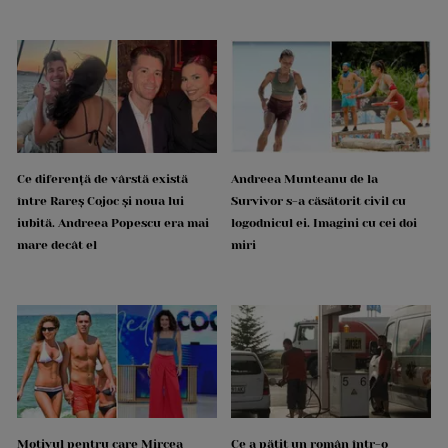
Ce diferență de vârstă există
Andreea Munteanu de la
între Rareș Cojoc și noua lui
Survivor s-a căsătorit civil cu
iubită. Andreea Popescu era mai
logodnicul ei. Imagini cu cei doi
mare decât el
miri
Motivul pentru care Mircea
Ce a pățit un român într-o