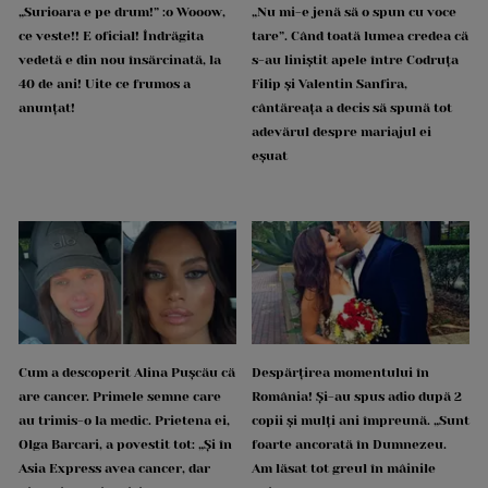
„Surioara e pe drum!” :o Wooow,
„Nu mi-e jenă să o spun cu voce
ce veste!! E oficial! Îndrăgita
tare”. Când toată lumea credea că
vedetă e din nou însărcinată, la
s-au liniștit apele între Codruța
40 de ani! Uite ce frumos a
Filip și Valentin Sanfira,
anunțat!
cântăreața a decis să spună tot
adevărul despre mariajul ei
eșuat
Cum a descoperit Alina Pușcău că
Despărțirea momentului în
are cancer. Primele semne care
România! Și-au spus adio după 2
au trimis-o la medic. Prietena ei,
copii și mulți ani împreună. „Sunt
Olga Barcari, a povestit tot: „Și în
foarte ancorată în Dumnezeu.
Asia Express avea cancer, dar
Am lăsat tot greul în mâinile