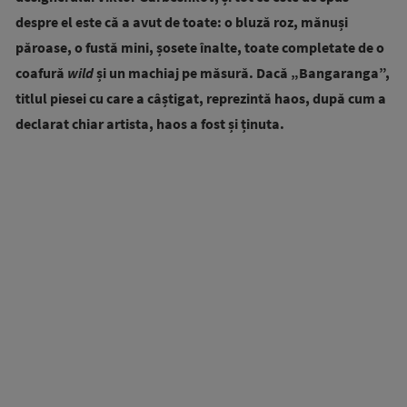
despre el este că a avut de toate: o bluză roz, mănuși
păroase, o fustă mini, șosete înalte, toate completate de o
coafură
wild
și un machiaj pe măsură. Dacă „Bangaranga”,
titlul piesei cu care a câștigat, reprezintă haos, după cum a
declarat chiar artista, haos a fost și ținuta.