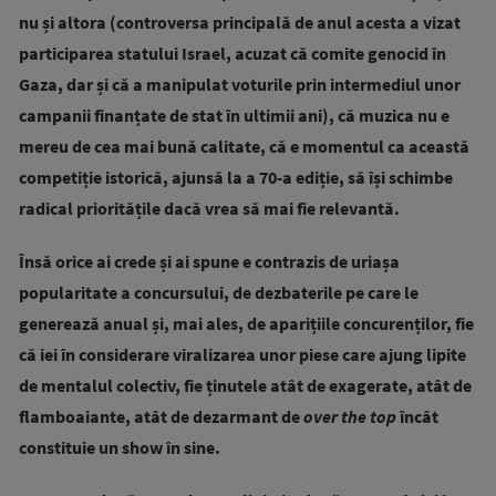
nu și altora (controversa principală de anul acesta a vizat
participarea statului Israel, acuzat că comite genocid în
Gaza, dar și că a manipulat voturile prin intermediul unor
campanii finanțate de stat în ultimii ani), că muzica nu e
mereu de cea mai bună calitate, că e momentul ca această
competiție istorică, ajunsă la a 70-a ediție, să își schimbe
radical prioritățile dacă vrea să mai fie relevantă.
Însă orice ai crede și ai spune e contrazis de uriașa
popularitate a concursului, de dezbaterile pe care le
generează anual și, mai ales, de aparițiile concurenților, fie
că iei în considerare viralizarea unor piese care ajung lipite
de mentalul colectiv, fie ținutele atât de exagerate, atât de
flamboaiante, atât de dezarmant de
over the top
încât
constituie un show în sine.