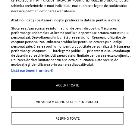
care colaboram. Prin click pe “VREAU SA MODIFIC SETARILE INDIVIDUAL” puteti
+ MAI MULTE
schimba preferintele in mod individual, mai putin cele legate de cookie strict
necesare pentru functionarea website-ului.
Atât noi, cât și partenerii noștri prelucrăm datele pentru a oferi:
Stocarea și/sau accesarea informațiilor de pe un dispozitiv. Măsurarea
performanței reclamelor. Utilizarea profilurilor pentru selectarea conținutului
MAI MULTE ARTICOLE
personalizat. Dezvoltarea și îmbunătățirea serviciilor. Crearea profilurilor de
conținut personalizat. Utilizarea profilurilor pentru selectarea publicității
personalizate. Crearea profilurilor pentru publicitate personalizată. Măsurarea
performanței conținutului. Înțelegerea publicului prin statistici sau combinații
de date din surse diferite. Utilizarea datelor limitate pentru a selecta conținutul.
Utilizarea de date limitate pentru a selecta publicitatea. Date precise de
geolocație și identificarea prin scanarea dispozitivului.
Listă parteneri (furnizori)
ACCEPT TOATE
ABONEAZĂ-TE LA NEWSLETTER
VREAU SA MODIFIC SETARILE INDIVIDUAL
RESPING TOATE
Urmareste-ne pe: