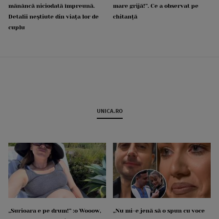
mănâncă niciodată împreună.
mare grijă!”. Ce a observat pe
Detalii neștiute din viața lor de
chitanță
cuplu
UNICA.RO
„Surioara e pe drum!” :o Wooow,
„Nu mi-e jenă să o spun cu voce