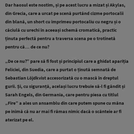
Dar haosul este nostim, și pe acest lucru a mizat și Akylas,
din Grecia, care a urcat pe scenă purtând cizme portocalii
din blană, un short cu imprimeu portocaliu cu negru și o
căciulă cu urechi în aceeași schemă cromatică, practic
ținuta perfectă pentru a traversa scena pe o trotinetă
pentru că… de ce nu?
„De ce nu?” pare să fi fost și principiul care a ghidat apariția
Feliciei, din Suedia, care a purtat o ținută semnată de
Sebastian Löjdkvist accesorizată cu o mască în dreptul
gurii. Și, cu siguranță, același lucru trebuie să-l fi gândit și
Sarah Engels, din Germania, care pentru piesa cu titlul
„Fire” a ales un ansamblu din care putem spune cu mâna
pe inimă că nu ar mai fi rămas nimic dacă o scânteie ar fi
aterizat pe el.