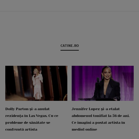
CATINE.RO
Dolly Parton și-a anulat
Jennifer Lopez și-a etalat
rezidența în Las Vegas. Cu ce
abdomenul tonifiat la 56 de ani.
probleme de sănătate se
Ce imagini a postat artista în
confruntă artista
mediul online