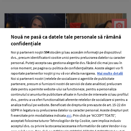
Nouă ne pasă ca datele tale personale să rămână
confidențiale
Noi și partenerii noștri
594
stocăm și/sau accesăm informații pe dispozitivul
dvs., precum identificatorii cookie unici pentru prelucrarea datelor cu caracter
personal. Puteți accepta sau gestiona alegerile dvs. făcând clic mai jos sau în
orice moment, pe pagina cu politica de confidențialitate. Aceste alegeri vor fi
raportate partenerilor noștri și nu vă vor afecta navigarea.
Mai multe detalii
Situația neplăcută prin care a trecut
Noi si partenerii nostri (retelele de socializare si agentiile de publicitate
Anca Serea în timpul călătoriei cu
partenere, precum si furnizorii nostri de servicii de date analitice) prelucram
trenul în Italia, alături de copii: "Suntem
date pentru a permite website-ului sa functioneze, pentru a personaliza
continutul si anunturile publicitare afisate in functie de interesele si/sau profilul
șocați, nu știm ce putem să facem..."
dvs., pentru a va oferi functionalitati aferente retelelor de socializare si pentru a
analiza traficul pe website. Beneficiati de drepturile prevazute de art. 15-22 din
—
PEOPLE
06 august 2026
GDPR in legatura cu prelucrarea datelor cu caracter personal. Aceste drepturi pot
Anca Serea a povestit pe rețelele de socializare o situație
fi exercitate prin modalitatea indicata
aici
. Prin click pe “ACCEPT TOATE”,
acceptati folosirea tuturor Tehnologiilor de tip Cookie, care implica inclusiv
extrem de neplăcută prin care ea și copiii ei au trecut.
acceptul dvs. cu privire la stocarea/accesarea informatiilor de catre Vendor-ii cu