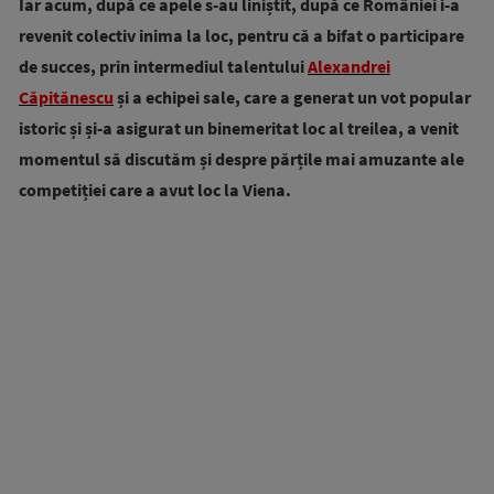
Iar acum, după ce apele s-au liniștit, după ce României i-a
revenit colectiv inima la loc, pentru că a bifat o participare
de succes, prin intermediul talentului
Alexandrei
Căpitănescu
și a echipei sale, care a generat un vot popular
istoric și și-a asigurat un binemeritat loc al treilea, a venit
momentul să discutăm și despre părțile mai amuzante ale
competiției care a avut loc la Viena.