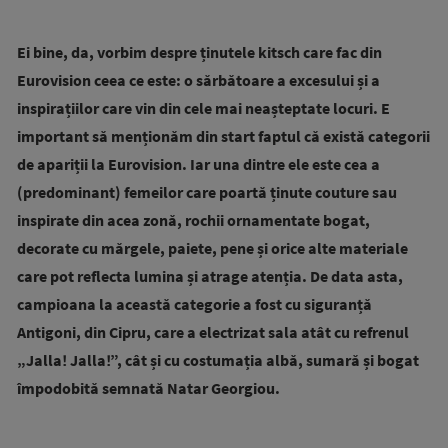
Ei bine, da, vorbim despre ținutele kitsch care fac din
Eurovision ceea ce este: o sărbătoare a excesului și a
inspirațiilor care vin din cele mai neașteptate locuri. E
important să menționăm din start faptul că există categorii
de apariții la Eurovision. Iar una dintre ele este cea a
(predominant) femeilor care poartă ținute couture sau
inspirate din acea zonă, rochii ornamentate bogat,
decorate cu mărgele, paiete, pene și orice alte materiale
care pot reflecta lumina și atrage atenția. De data asta,
campioana la această categorie a fost cu siguranță
Antigoni, din Cipru, care a electrizat sala atât cu refrenul
„Jalla! Jalla!”, cât și cu costumația albă, sumară și bogat
împodobită semnată Natar Georgiou.