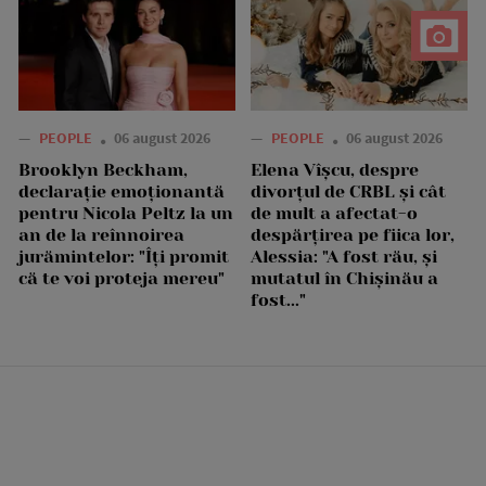
—
PEOPLE
06 august 2026
—
PEOPLE
06 august 2026
Brooklyn Beckham,
Elena Vîșcu, despre
declarație emoționantă
divorțul de CRBL și cât
pentru Nicola Peltz la un
de mult a afectat-o
an de la reînnoirea
despărțirea pe fiica lor,
jurămintelor: "Îți promit
Alessia: "A fost rău, și
că te voi proteja mereu"
mutatul în Chișinău a
fost..."