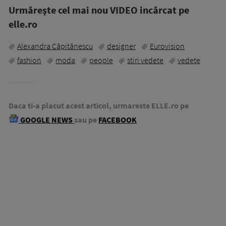
Urmăreşte cel mai nou VIDEO incărcat pe
elle.ro
Alexandra Căpitănescu
designer
Eurovision
fashion
moda
people
stiri vedete
vedete
Daca ti-a placut acest articol, urmareste ELLE.ro pe
GOOGLE NEWS
sau pe
FACEBOOK