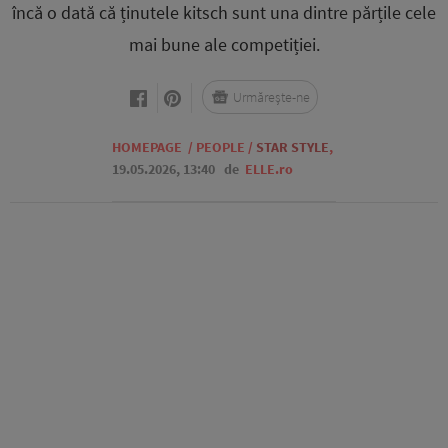
încă o dată că ținutele kitsch sunt una dintre părțile cele
mai bune ale competiției.
Urmărește-ne
HOMEPAGE
/
PEOPLE
/
STAR STYLE
,
19.05.2026, 13:40
de
ELLE.ro