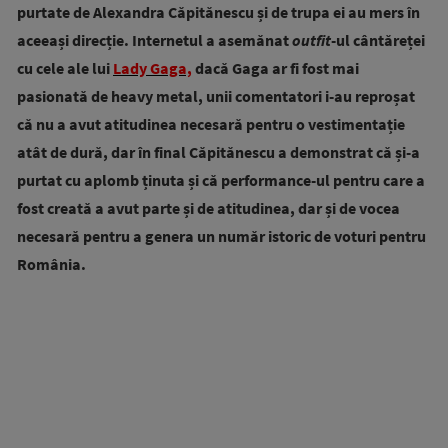
purtate de Alexandra Căpitănescu și de trupa ei au mers în
aceeași direcție. Internetul a asemănat
outfit
-ul cântăreței
cu cele ale lui
Lady Gaga,
dacă Gaga ar fi fost mai
pasionată de heavy metal, unii comentatori i-au reproșat
că nu a avut atitudinea necesară pentru o vestimentație
atât de dură, dar în final Căpitănescu a demonstrat că și-a
purtat cu aplomb ținuta și că performance-ul pentru care a
fost creată a avut parte și de atitudinea, dar și de vocea
necesară pentru a genera un număr istoric de voturi pentru
România.