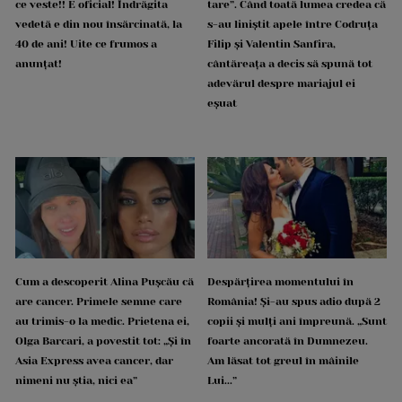
ce veste!! E oficial! Îndrăgita
tare”. Când toată lumea credea că
vedetă e din nou însărcinată, la
s-au liniștit apele între Codruța
40 de ani! Uite ce frumos a
Filip și Valentin Sanfira,
anunțat!
cântăreața a decis să spună tot
adevărul despre mariajul ei
eșuat
Cum a descoperit Alina Pușcău că
Despărțirea momentului în
are cancer. Primele semne care
România! Și-au spus adio după 2
au trimis-o la medic. Prietena ei,
copii și mulți ani împreună. „Sunt
Olga Barcari, a povestit tot: „Și în
foarte ancorată în Dumnezeu.
Asia Express avea cancer, dar
Am lăsat tot greul în mâinile
nimeni nu știa, nici ea”
Lui...”