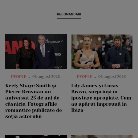
RECOMANDARI
—
PEOPLE
06 august 2026
—
PEOPLE
06 august 2026
Keely Shaye Smith și
Lily James și Lucas
Pierce Brosnan au
Bravo, surprinși în
aniversat 25 de ani de
ipostaze apropiate. Cum
căsnicie. Fotografiile
au apărut împreună în
romantice publicate de
Ibiza
soția actorului