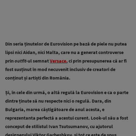
Din seria ținutelor de Eurovision pe bază de piele nu putea
lipsi nici Aidan, nici Malta, care nu a generat controverse
prin
outfit-
ul semnat
Versace
, ci prin presupunerea că ar fi
fost susținut în mod necuvenit inclusiv de creatori de
conținut și artiști din România.
Și, în cele din urmă, o altă regulă la Eurovision e ca o parte
dintre ținute să nu respecte nici o regulă. Dara, din
Bulgaria, marea câștigătoare de anul acesta, e
reprezentanta perfectă a acestui curent. Look-ul său a fost
conceput de stilistul Ivan Tsutsumanov, cu ajutorul
designerului Viktor Garbeshkov, și tot ce este de spus