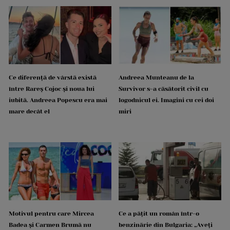
Ce diferență de vârstă există
Andreea Munteanu de la
între Rareș Cojoc și noua lui
Survivor s-a căsătorit civil cu
iubită. Andreea Popescu era mai
logodnicul ei. Imagini cu cei doi
mare decât el
miri
Motivul pentru care Mircea
Ce a pățit un român într-o
Badea și Carmen Brumă nu
benzinărie din Bulgaria: „Aveți