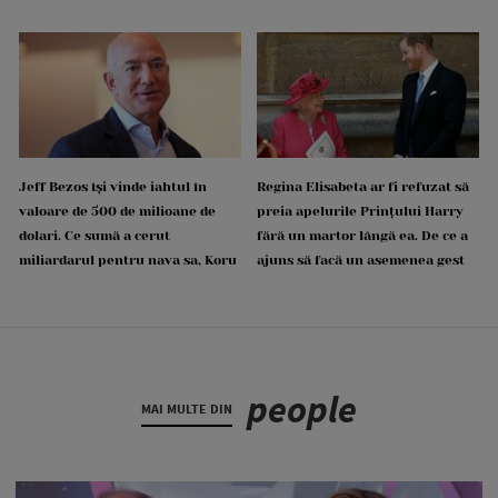
Jeff Bezos își vinde iahtul în
Regina Elisabeta ar fi refuzat să
valoare de 500 de milioane de
preia apelurile Prințului Harry
dolari. Ce sumă a cerut
fără un martor lângă ea. De ce a
miliardarul pentru nava sa, Koru
ajuns să facă un asemenea gest
people
MAI MULTE DIN