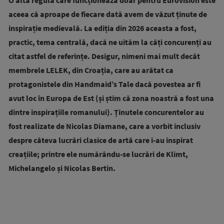
O altă regulă care funcționează doar pentru Eurovision este
aceea că aproape de fiecare dată avem de văzut ținute de
inspirație medievală. La ediția din 2026 aceasta a fost,
practic, tema centrală, dacă ne uităm la câți concurenți au
citat astfel de referințe. Desigur, nimeni mai mult decât
membrele LELEK, din Croația, care au arătat ca
protagonistele din Handmaid’s Tale dacă povestea ar fi
avut loc în Europa de Est (și știm că zona noastră a fost una
dintre inspirațiile romanului). Ținutele concurentelor au
fost realizate de Nicolas Diamane, care a vorbit inclusiv
despre câteva lucrări clasice de artă care i-au inspirat
creațiile; printre ele numărându-se lucrări de Klimt,
Michelangelo și Nicolas Bertin.