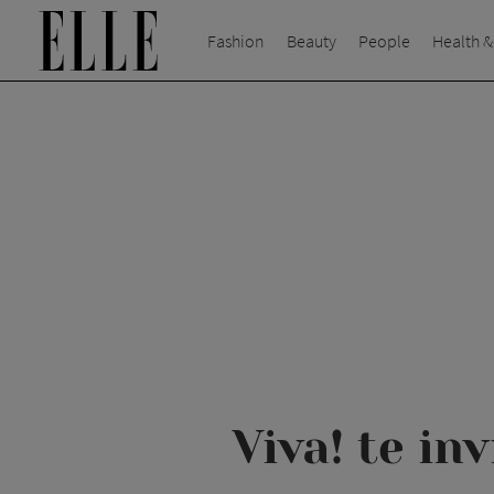
Fashion
Beauty
People
Health &
Viva! te in