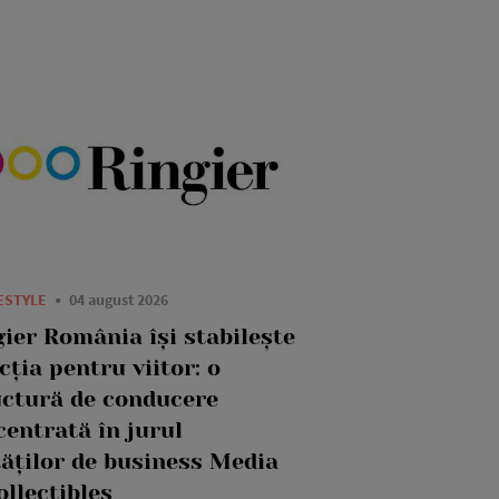
FESTYLE
04 august 2026
gier România își stabilește
cția pentru viitor: o
uctură de conducere
centrată în jurul
tăților de business Media
ollectibles