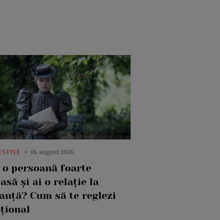
FESTYLE
06 august 2026
i o persoană foarte
asă și ai o relație la
tanță? Cum să te reglezi
țional