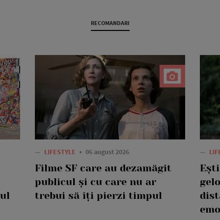
RECOMANDARI
—
LIFESTYLE
06 august 2026
—
LI
Filme SF care au dezamăgit
Eșt
publicul și cu care nu ar
gelo
ul
trebui să îți pierzi timpul
dis
emo