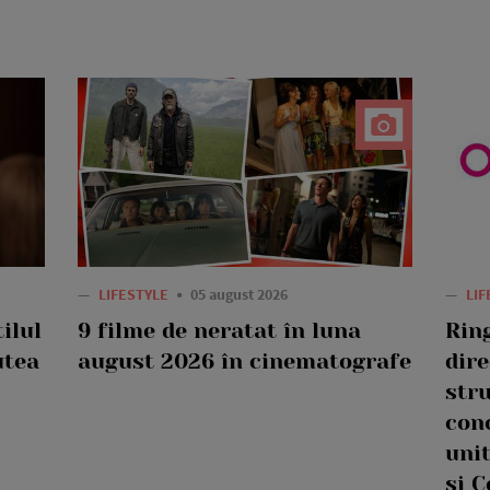
—
LIFESTYLE
05 august 2026
—
LI
ilul
9 filme de neratat în luna
Rin
utea
august 2026 în cinematografe
dire
str
con
uni
și C