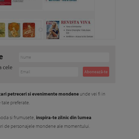
e
a cele
tari petreceri si evenimente mondene
unde vei fi in
 tale preferate.
moda si frumusete,
inspira-te zilnic din lumea
uri de personajele mondene ale momentului.