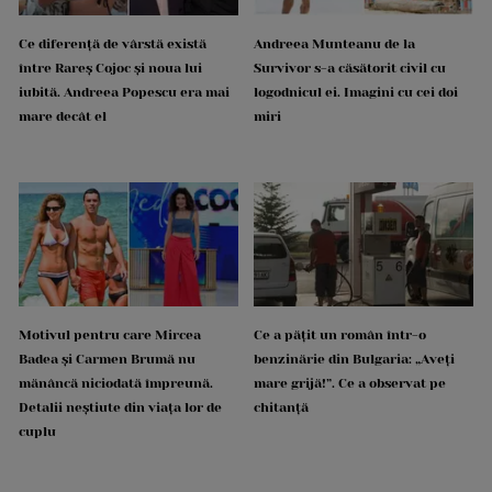
Ce diferență de vârstă există
Andreea Munteanu de la
între Rareș Cojoc și noua lui
Survivor s-a căsătorit civil cu
iubită. Andreea Popescu era mai
logodnicul ei. Imagini cu cei doi
mare decât el
miri
Motivul pentru care Mircea
Ce a pățit un român într-o
Badea și Carmen Brumă nu
benzinărie din Bulgaria: „Aveți
mănâncă niciodată împreună.
mare grijă!”. Ce a observat pe
Detalii neștiute din viața lor de
chitanță
cuplu