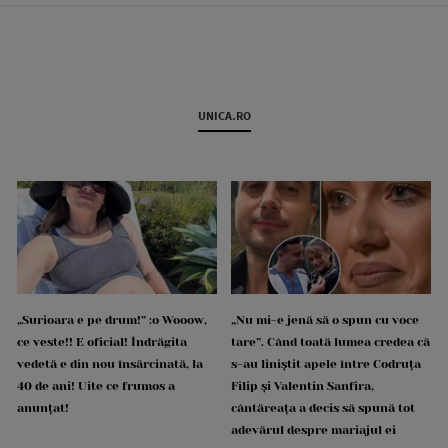
UNICA.RO
„Surioara e pe drum!” :o Wooow,
„Nu mi-e jenă să o spun cu voce
ce veste!! E oficial! Îndrăgita
tare”. Când toată lumea credea că
vedetă e din nou însărcinată, la
s-au liniștit apele între Codruța
40 de ani! Uite ce frumos a
Filip și Valentin Sanfira,
anunțat!
cântăreața a decis să spună tot
adevărul despre mariajul ei