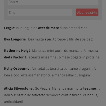
Fergie
: Ia 2 linguri de
otet de mere
dupa pranz si cina.
Eva Longoria
: Bea multa
apa
. Aproape 3 litri de apa pe zi!
Katherine Heigl
: Mananca mini portii de mancare. Urmeaza
dieta Factor 5
, aceasta inseamna , 5 mese bogate in proteine.
Kelly Osbourne
: A incetat sa bea si sa consume droguri. „ A
bea alcool este asemanator cu a manca zahar cu lingura'.
Alicia Silverstone
: Go Veggie! Mananca mai multe
legume
. Iti
dau o senzatie de satietate deoarece contin fibre si ca bonus,
antioxidanti.