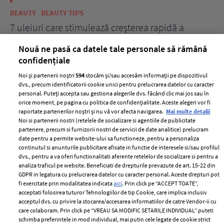
BEAUTY
BEAUTY TIPS
BE
țe
7 uleiuri care stimulează creșterea rapidă a
Ce
părului
de
Nouă ne pasă ca datele tale personale să rămână
confidențiale
Noi și partenerii noștri
594
stocăm și/sau accesăm informații pe dispozitivul
dvs., precum identificatorii cookie unici pentru prelucrarea datelor cu caracter
personal. Puteți accepta sau gestiona alegerile dvs. făcând clic mai jos sau în
orice moment, pe pagina cu politica de confidențialitate. Aceste alegeri vor fi
raportate partenerilor noștri și nu vă vor afecta navigarea.
Mai multe detalii
Noi si partenerii nostri (retelele de socializare si agentiile de publicitate
partenere, precum si furnizorii nostri de servicii de date analitice) prelucram
ELLE Style Awards
Termeni si conditii
date pentru a permite website-ului sa functioneze, pentru a personaliza
2024
continutul si anunturile publicitare afisate in functie de interesele si/sau profilul
Politica de
dvs., pentru a va oferi functionalitati aferente retelelor de socializare si pentru a
Despre ELLE
confidențialitate
analiza traficul pe website. Beneficiati de drepturile prevazute de art. 15-22 din
Romania
GDPR in legatura cu prelucrarea datelor cu caracter personal. Aceste drepturi pot
Politica de cookies
fi exercitate prin modalitatea indicata
aici
. Prin click pe “ACCEPT TOATE”,
Contact
Publicitate
acceptati folosirea tuturor Tehnologiilor de tip Cookie, care implica inclusiv
acceptul dvs. cu privire la stocarea/accesarea informatiilor de catre Vendor-ii cu
Abonamente
care colaboram. Prin click pe “VREAU SA MODIFIC SETARILE INDIVIDUAL” puteti
schimba preferintele in mod individual, mai putin cele legate de cookie strict