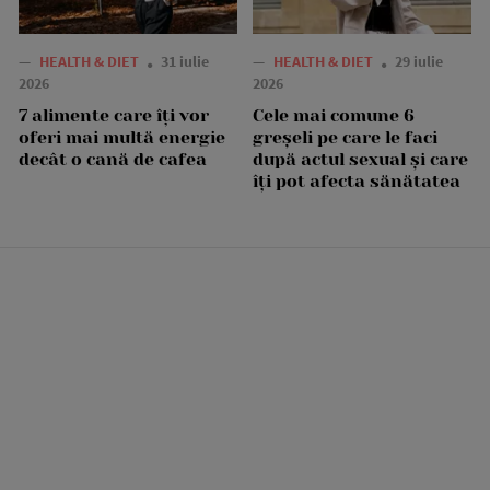
—
HEALTH & DIET
31 iulie
—
HEALTH & DIET
29 iulie
2026
2026
7 alimente care îți vor
Cele mai comune 6
oferi mai multă energie
greșeli pe care le faci
decât o cană de cafea
după actul sexual și care
îți pot afecta sănătatea