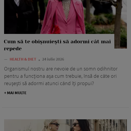
Cum să te obișnuiești să adormi cât mai
repede
—
HEALTH & DIET
24 iulie 2026
Organismul nostru are nevoie de un somn odihnitor
pentru a funcționa așa cum trebuie, însă de câte ori
reușești să adormi atunci când îți propui?
+ MAI MULTE