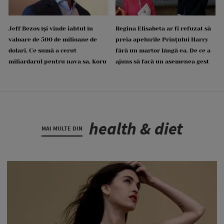
Jeff Bezos își vinde iahtul în
Regina Elisabeta ar fi refuzat să
valoare de 500 de milioane de
preia apelurile Prințului Harry
dolari. Ce sumă a cerut
fără un martor lângă ea. De ce a
miliardarul pentru nava sa, Koru
ajuns să facă un asemenea gest
health & diet
MAI MULTE DIN