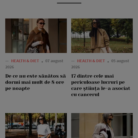
—
HEALTH & DIET
07 august
—
HEALTH & DIET
05 august
2026
2026
De ce nu este sănătos să
17 dintre cele mai
dormi mai mult de 8 ore
periculoase lucruri pe
pe noapte
care știința le-a asociat
cu cancerul