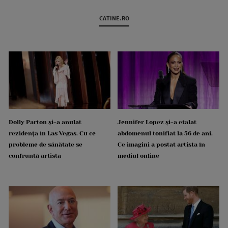
CATINE.RO
Dolly Parton și-a anulat
Jennifer Lopez și-a etalat
rezidența în Las Vegas. Cu ce
abdomenul tonifiat la 56 de ani.
probleme de sănătate se
Ce imagini a postat artista în
confruntă artista
mediul online