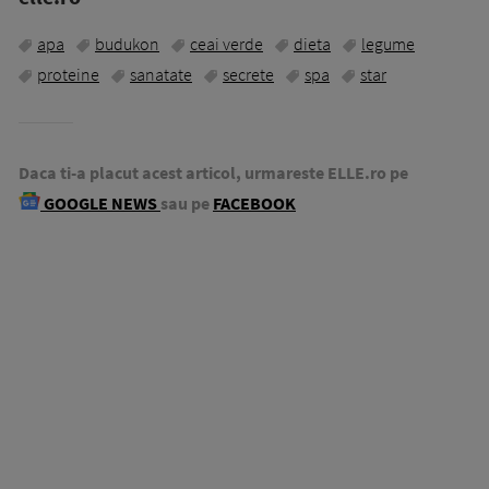
apa
budukon
ceai verde
dieta
legume
proteine
sanatate
secrete
spa
star
Daca ti-a placut acest articol, urmareste ELLE.ro pe
GOOGLE NEWS
sau pe
FACEBOOK