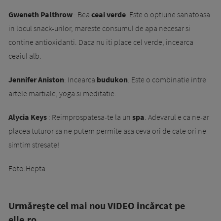
Gweneth Palthrow
: Bea
ceai verde
. Este o optiune sanatoasa
in locul snack-urilor, mareste consumul de apa necesar si
contine antioxidanti. Daca nu iti place cel verde, incearca
ceaiul alb.
Jennifer Aniston
: Incearca
budukon
. Este o combinatie intre
artele martiale, yoga si meditatie.
Alycia Keys
: Reimprospatesa-te la un
spa
.
Adevarul e ca ne-ar
placea tuturor sa ne putem permite asa ceva ori de cate ori ne
simtim stresate!
Foto:Hepta
Urmăreşte cel mai nou VIDEO incărcat pe
elle.ro