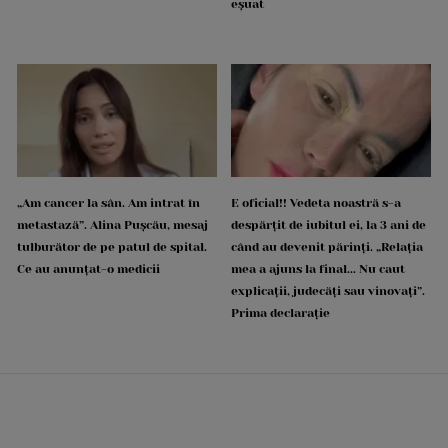
eșuat
„Am cancer la sân. Am intrat în
E oficial!! Vedeta noastră s-a
metastază”. Alina Pușcău, mesaj
despărțit de iubitul ei, la 3 ani de
tulburător de pe patul de spital.
când au devenit părinți. „Relația
Ce au anunțat-o medicii
mea a ajuns la final... Nu caut
explicații, judecăți sau vinovați”.
Prima declarație