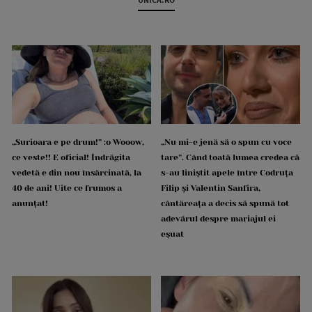
„Surioara e pe drum!” :o Wooow,
„Nu mi-e jenă să o spun cu voce
ce veste!! E oficial! Îndrăgita
tare”. Când toată lumea credea că
vedetă e din nou însărcinată, la
s-au liniștit apele între Codruța
40 de ani! Uite ce frumos a
Filip și Valentin Sanfira,
anunțat!
cântăreața a decis să spună tot
adevărul despre mariajul ei
eșuat