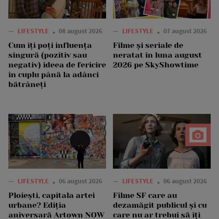
—
LIFESTYLE
08 august 2026
—
LIFESTYLE
07 august 2026
Cum îți poți influența
Filme și seriale de
singură (pozitiv sau
neratat în luna august
negativ) ideea de fericire
2026 pe SkyShowtime
în cuplu până la adânci
bătrâneți
—
LIFESTYLE
06 august 2026
—
LIFESTYLE
06 august 2026
Ploiești, capitala artei
Filme SF care au
urbane? Ediția
dezamăgit publicul și cu
aniversară Artown NOW
care nu ar trebui să îți