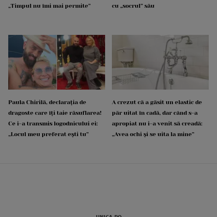
„Timpul nu îmi mai permite”
cu „socrul” său
Paula Chirilă, declarația de
A crezut că a găsit un elastic de
dragoste care îți taie răsuflarea!
păr uitat în cadă, dar când s-a
Ce i-a transmis logodnicului ei:
apropiat nu i-a venit să creadă:
„Locul meu preferat ești tu”
„Avea ochi și se uita la mine”
UNICA.RO