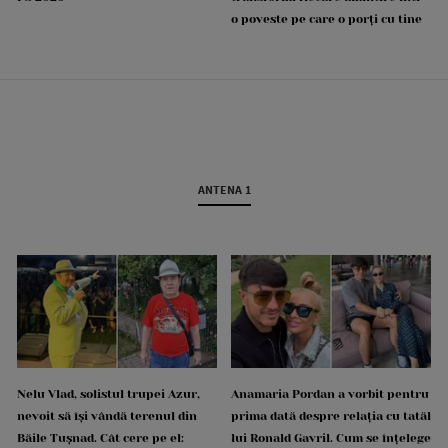
o poveste pe care o porți cu tine
ANTENA 1
Nelu Vlad, solistul trupei Azur,
Anamaria Pordan a vorbit pentru
nevoit să își vândă terenul din
prima dată despre relația cu tatăl
Băile Tușnad. Cât cere pe el:
lui Ronald Gavril. Cum se înțelege