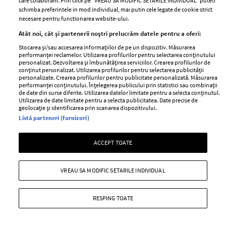
care colaboram. Prin click pe “VREAU SA MODIFIC SETARILE INDIVIDUAL” puteti
schimba preferintele in mod individual, mai putin cele legate de cookie strict
necesare pentru functionarea website-ului.
Atât noi, cât și partenerii noștri prelucrăm datele pentru a oferi:
Stocarea și/sau accesarea informațiilor de pe un dispozitiv. Măsurarea
performanței reclamelor. Utilizarea profilurilor pentru selectarea conținutului
personalizat. Dezvoltarea și îmbunătățirea serviciilor. Crearea profilurilor de
conținut personalizat. Utilizarea profilurilor pentru selectarea publicității
personalizate. Crearea profilurilor pentru publicitate personalizată. Măsurarea
performanței conținutului. Înțelegerea publicului prin statistici sau combinații
ELLE Style Awards
Termeni si conditii
de date din surse diferite. Utilizarea datelor limitate pentru a selecta conținutul.
Utilizarea de date limitate pentru a selecta publicitatea. Date precise de
2024
Politica de
geolocație și identificarea prin scanarea dispozitivului.
Despre ELLE
confidențialitate
Listă parteneri (furnizori)
Romania
Politica de cookies
Contact
ACCEPT TOATE
Publicitate
Abonamente
VREAU SA MODIFIC SETARILE INDIVIDUAL
Stiri
Libertatea pentru
RESPING TOATE
femei
GSP
Viva
Unica