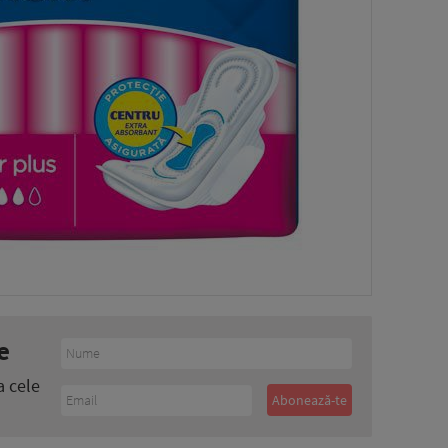
e
a cele