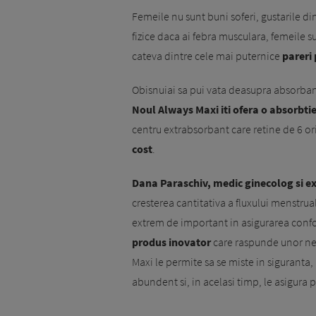
Femeile nu sunt buni soferi, gustarile dint
fizice daca ai febra musculara, femeile 
cateva dintre cele mai puternice
pareri
Obisnuiai sa pui vata deasupra absorban
Noul Always Maxi iti ofera o absorbti
centru extrabsorbant care retine de 6 ori
cost
.
Dana Paraschiv, medic ginecolog si e
cresterea cantitativa a fluxului menstrua
extrem de important in asigurarea confort
produs inovator
care raspunde unor ne
Maxi le permite sa se miste in siguranta, 
abundent si, in acelasi timp, le asigura 