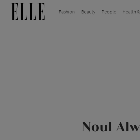
Fashion
Beauty
People
Health &
Noul Alw