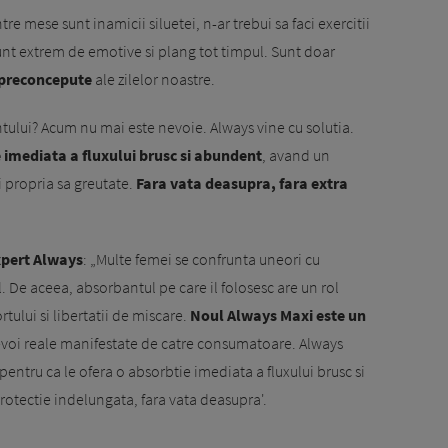
re mese sunt inamicii siluetei, n-ar trebui sa faci exercitii
sunt extrem de emotive si plang tot timpul. Sunt doar
 preconcepute
ale zilelor noastre.
tului? Acum nu mai este nevoie. Always vine cu solutia.
e imediata a fluxului brusc si abundent
, avand un
 propria sa greutate.
Fara vata deasupra, fara extra
xpert Always
: „Multe femei se confrunta uneori cu
l. De aceea, absorbantul pe care il folosesc are un rol
ului si libertatii de miscare.
Noul Always Maxi este un
voi reale manifestate de catre consumatoare. Always
pentru ca le ofera o absorbtie imediata a fluxului brusc si
protectie indelungata, fara vata deasupra'.