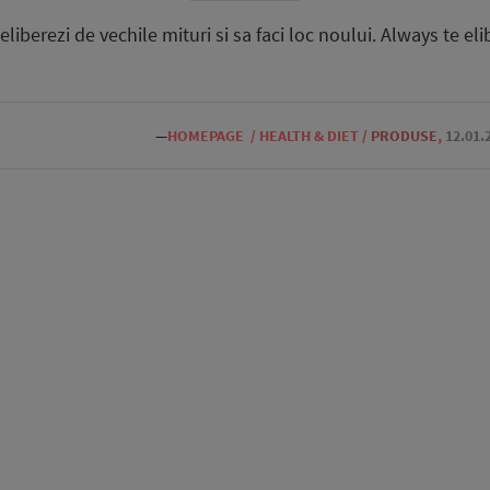
eliberezi de vechile mituri si sa faci loc noului. Always te el
—
HOMEPAGE
/
HEALTH & DIET
/
PRODUSE
,
12.01.