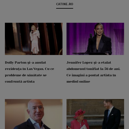
CATINE.RO
Dolly Parton și-a anulat
Jennifer Lopez și-a etalat
rezidența în Las Vegas. Cu ce
abdomenul tonifiat la 56 de ani.
probleme de sănătate se
Ce imagini a postat artista în
confruntă artista
mediul online