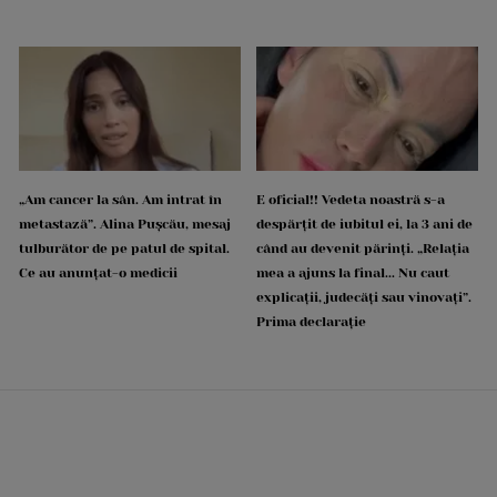
„Am cancer la sân. Am intrat în
E oficial!! Vedeta noastră s-a
metastază”. Alina Pușcău, mesaj
despărțit de iubitul ei, la 3 ani de
tulburător de pe patul de spital.
când au devenit părinți. „Relația
Ce au anunțat-o medicii
mea a ajuns la final... Nu caut
explicații, judecăți sau vinovați”.
Prima declarație