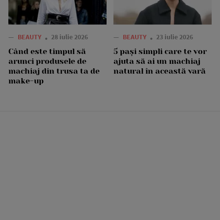
—
BEAUTY
28 iulie 2026
—
BEAUTY
23 iulie 2026
Când este timpul să
5 pași simpli care te vor
arunci produsele de
ajuta să ai un machiaj
machiaj din trusa ta de
natural în această vară
make-up