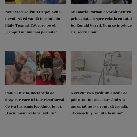
Nelu Vlad, solistul trupei Azur,
Anamaria Pordan a vorbit pentru
nevoit să își vândă terenul din
prima dată despre relația cu tatăl
Băile Tușnad. Cât cere pe el:
lui Ronald Gavril. Cum se înțelege
„Timpul nu îmi mai permite”
cu „socrul” său
Paula Chirilă, declarația de
A crezut că a găsit un elastic de
dragoste care îți taie răsuflarea!
păr uitat în cadă, dar când s-a
Ce i-a transmis logodnicului ei:
apropiat nu i-a venit să creadă:
„Locul meu preferat ești tu”
„Avea ochi și se uita la mine”