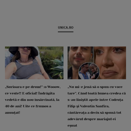
UNICA.RO
„Surioara e pe drum!” :o Wooow,
„Nu mi-e jenă să o spun cu voce
ce veste!! E oficial! Îndrăgita
tare”. Când toată lumea credea că
vedetă e din nou însărcinată, la
s-au liniștit apele între Codruța
40 de ani! Uite ce frumos a
Filip și Valentin Sanfira,
anunțat!
cântăreața a decis să spună tot
adevărul despre mariajul ei
eșuat