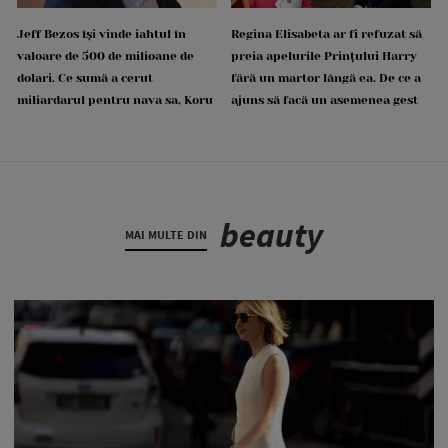
Jeff Bezos își vinde iahtul în
Regina Elisabeta ar fi refuzat să
valoare de 500 de milioane de
preia apelurile Prințului Harry
dolari. Ce sumă a cerut
fără un martor lângă ea. De ce a
miliardarul pentru nava sa, Koru
ajuns să facă un asemenea gest
beauty
MAI MULTE DIN