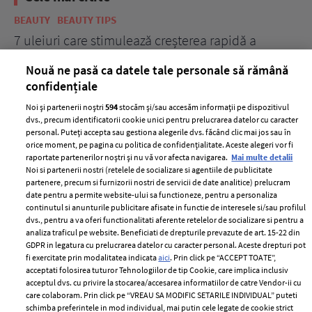
BEAUTY
BEAUTY TIPS
BE
țe
7 uleiuri care stimulează creșterea rapidă a
Ce
părului
de
Nouă ne pasă ca datele tale personale să rămână
confidențiale
Noi și partenerii noștri
594
stocăm și/sau accesăm informații pe dispozitivul
dvs., precum identificatorii cookie unici pentru prelucrarea datelor cu caracter
personal. Puteți accepta sau gestiona alegerile dvs. făcând clic mai jos sau în
orice moment, pe pagina cu politica de confidențialitate. Aceste alegeri vor fi
raportate partenerilor noștri și nu vă vor afecta navigarea.
Mai multe detalii
Noi si partenerii nostri (retelele de socializare si agentiile de publicitate
partenere, precum si furnizorii nostri de servicii de date analitice) prelucram
ELLE Style Awards
Termeni si conditii
date pentru a permite website-ului sa functioneze, pentru a personaliza
2024
continutul si anunturile publicitare afisate in functie de interesele si/sau profilul
Politica de
dvs., pentru a va oferi functionalitati aferente retelelor de socializare si pentru a
Despre ELLE
confidențialitate
analiza traficul pe website. Beneficiati de drepturile prevazute de art. 15-22 din
Romania
GDPR in legatura cu prelucrarea datelor cu caracter personal. Aceste drepturi pot
Politica de cookies
fi exercitate prin modalitatea indicata
aici
. Prin click pe “ACCEPT TOATE”,
Contact
Publicitate
acceptati folosirea tuturor Tehnologiilor de tip Cookie, care implica inclusiv
acceptul dvs. cu privire la stocarea/accesarea informatiilor de catre Vendor-ii cu
Abonamente
care colaboram. Prin click pe “VREAU SA MODIFIC SETARILE INDIVIDUAL” puteti
schimba preferintele in mod individual, mai putin cele legate de cookie strict