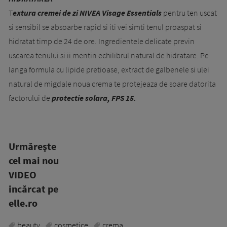
T
extura cremei de zi NIVEA Visage Essentials
pentru ten uscat
si sensibil se absoarbe rapid si iti vei simti tenul proaspat si
hidratat timp de 24 de ore. Ingredientele delicate previn
uscarea tenului si ii mentin echilibrul natural de hidratare. Pe
langa formula cu lipide pretioase, extract de galbenele si ulei
natural de migdale noua crema te protejeaza de soare datorita
factorului de
protectie solara, FPS 15.
Urmăreşte
cel mai nou
VIDEO
incărcat pe
elle.ro
beauty
cosmetice
crema