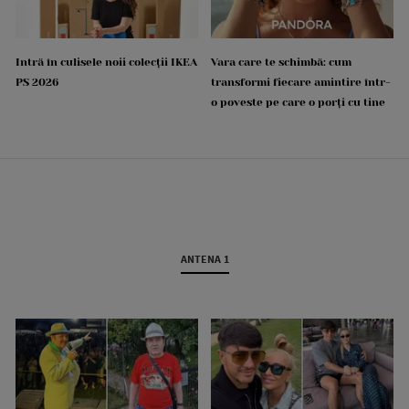
Intră în culisele noii colecții IKEA
Vara care te schimbă: cum
PS 2026
transformi fiecare amintire într-
o poveste pe care o porți cu tine
ANTENA 1