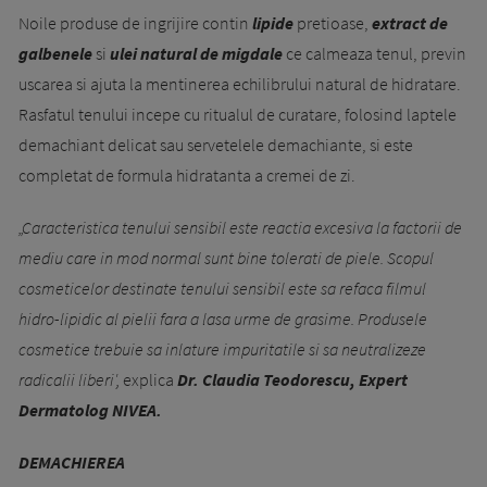
Noile produse de ingrijire contin
lipide
pretioase,
extract de
galbenele
si
ulei natural de migdale
ce calmeaza tenul, previn
uscarea si ajuta la mentinerea echilibrului natural de hidratare.
Rasfatul tenului incepe cu ritualul de curatare, folosind laptele
demachiant delicat sau servetelele demachiante, si este
completat de formula hidratanta a cremei de zi.
„Caracteristica tenului sensibil este reactia excesiva la factorii de
mediu care in mod normal sunt bine tolerati de piele. Scopul
cosmeticelor destinate tenului sensibil este sa refaca filmul
hidro-lipidic al pielii fara a lasa urme de grasime. Produsele
cosmetice trebuie sa inlature impuritatile si sa neutralizeze
radicalii liberi',
explica
Dr. Claudia Teodorescu, Expert
Dermatolog NIVEA.
DEMACHIEREA