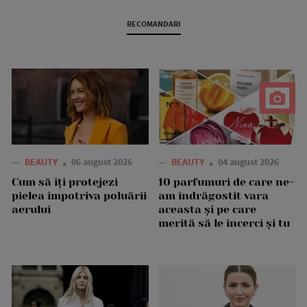
RECOMANDARI
—
BEAUTY
06 august 2026
—
BEAUTY
04 august 2026
Cum să îți protejezi
10 parfumuri de care ne-
pielea împotriva poluării
am îndrăgostit vara
aerului
aceasta și pe care
merită să le încerci și tu