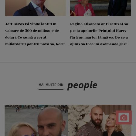
Jeff Bezos își vinde iahtul în
Regina Elisabeta ar fi refuzat să
valoare de 500 de milioane de
preia apelurile Prințului Harry
dolari. Ce sumă a cerut
fără un martor lângă ea. De ce a
miliardarul pentru nava sa, Koru
ajuns să facă un asemenea gest
people
MAI MULTE DIN