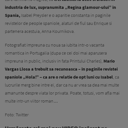
industria de lux, supranumita „Regina glamour-ului” in
Spania,
Isabel Preysler e o aparitie constanta in paginile
revistelor de people spaniole, alaturi de fiul sau Enrique si
partenera acestuia, Anna Kournikova.
Fotografiat impreuna cu noua sa iubita intr-o vacanta
romantica in Portugalia (dupa ce cei doi mai aparusera
impreuna in public, inclusiv in fata Printului Charles),
Mario
Vargas Llosa a trebuit sa recunoasca – in paginile revistei
spaniole „Hola!” – ca are o relatie de opt luni cu Isabel
, ca
lucrurile merg bine intre ei, dar ca nu ar vrea sa dea mai multe
amanunte despre viata lor privata. Poate, totusi, vom afla mai
multe intr-un viitor roman…
Foto: Twitter