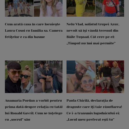
Cum arată casa în care locuiește
Nelu Vlad, solistul trupei Azur,
Laura Cosoi cu familia sa. Camera
nevoit să își vândă terenul din
fetițelor e ca din basme
Băile Tușnad. Cât cere pe el:
„Timpul nu îmi mai permite”
Anamaria Pordan a vorbit pentru
Paula Chirilă, declarația de
prima dată despre relația cu tatăl
dragoste care îți taie răsuflarea!
lui Ronald Gavril. Cum se înțelege
Ce i-a transmis logodnicului ei:
cu „socrul” său
„Locul meu preferat ești tu”