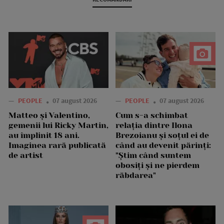
—
PEOPLE
07 august 2026
—
PEOPLE
07 august 2026
Matteo și Valentino,
Cum s-a schimbat
gemenii lui Ricky Martin,
relația dintre Ilona
au împlinit 18 ani.
Brezoianu și soțul ei de
Imaginea rară publicată
când au devenit părinți:
de artist
"Știm când suntem
obosiți și ne pierdem
răbdarea"