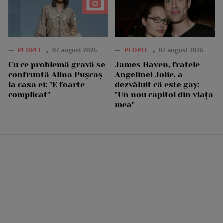
—
PEOPLE
07 august 2026
—
PEOPLE
07 august 2026
Cu ce problemă gravă se
James Haven, fratele
confruntă Alina Pușcaș
Angelinei Jolie, a
la casa ei: "E foarte
dezvăluit că este gay:
complicat"
"Un nou capitol din viața
mea"