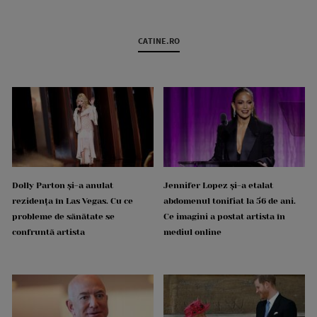
CATINE.RO
Dolly Parton și-a anulat
Jennifer Lopez și-a etalat
rezidența în Las Vegas. Cu ce
abdomenul tonifiat la 56 de ani.
probleme de sănătate se
Ce imagini a postat artista în
confruntă artista
mediul online