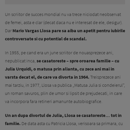
Un scriitor de succes mondial nu va trece niciodat neobservat
de femei, asta e clar (decat daca nu e interesat de ele, desigur).
Dar
Mario Vargas Llosa pare sa aiba un apetit pentru iubirile
controversate si cu potential de scandal.
In 1955, pe cand era un june scriitor de nouasprezece ani,
nepublicat inca,
se casatoreste – spre oroarea familie – cu
Julia Urquidi, o matusa prin alianta, cu zece ani mai in
varsta decat el, de care va divorta in 1964.
Treisprezece ani
mai tarziu, in 1977, Llosa va publica „Matusa Julia si condeierul”,
un roman savuros, plin de umor si lipsit de prejudecati, in care
va incorpora fara retineri amanunte autobiografice.
Un an dupa divortul de Julia, Llosa se casatoreste… tot in
familie.
De data asta cu Patricia Llosa, verisoara sa primara, cu