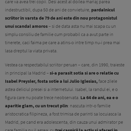
care va avea trei copii. Desi acest al doilea mariaj parea
indestructibil, dupa 50 de ani de convietuire,
pardalnicul
scriitor in varsta de 79 de ani este din nou protagonistul
unui scandal amoros
– si de data asta nu mai scapa cu un
simplu consiliu de familie cum probabil ca a avut parte in
tinerete, caci faima pe care a atins-o intre timp nu-i prea mai
lasa dreptul la viata privata.
Vestea ca respectabilul scriitor peruan – care, din 1990, traieste
in principal la Madrid –
si-a parasit sotia si are o relatie cu
Isabel Preysler, fosta sotie a lui Julio Iglesias,
face zilele
astea deliciul presei si a internetului. Isabel, la randul ei, e o
figura care nu poate trece neobservata.
La 64 de ani, ea e o
aparitie glam, cu un trecut plin
: nascuta intr-o familie
aristocratica filipineza, a fost trimisa de parinti sa locuiasca la
Madrid, pe cand era adolescenta, din cauza unui admirator pe
care familia nu il agrea; cu
trei casnicii la activ si afaceri in