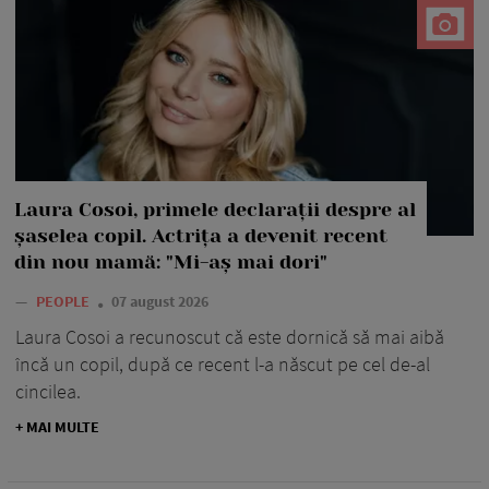
Laura Cosoi, primele declarații despre al
șaselea copil. Actrița a devenit recent
din nou mamă: "Mi-aș mai dori"
—
PEOPLE
07 august 2026
Laura Cosoi a recunoscut că este dornică să mai aibă
încă un copil, după ce recent l-a născut pe cel de-al
cincilea.
+ MAI MULTE