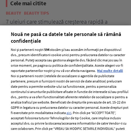
Cele mai citite
BEAUTY
BEAUTY TIPS
BE
țe
7 uleiuri care stimulează creșterea rapidă a
Ce
părului
de
Nouă ne pasă ca datele tale personale să rămână
confidențiale
Noi și partenerii noștri
594
stocăm și/sau accesăm informații pe dispozitivul
dvs., precum identificatorii cookie unici pentru prelucrarea datelor cu caracter
personal. Puteți accepta sau gestiona alegerile dvs. făcând clic mai jos sau în
orice moment, pe pagina cu politica de confidențialitate. Aceste alegeri vor fi
raportate partenerilor noștri și nu vă vor afecta navigarea.
Mai multe detalii
Noi si partenerii nostri (retelele de socializare si agentiile de publicitate
partenere, precum si furnizorii nostri de servicii de date analitice) prelucram
ELLE Style Awards
Termeni si conditii
date pentru a permite website-ului sa functioneze, pentru a personaliza
2024
continutul si anunturile publicitare afisate in functie de interesele si/sau profilul
Politica de
dvs., pentru a va oferi functionalitati aferente retelelor de socializare si pentru a
Despre ELLE
confidențialitate
analiza traficul pe website. Beneficiati de drepturile prevazute de art. 15-22 din
Romania
GDPR in legatura cu prelucrarea datelor cu caracter personal. Aceste drepturi pot
Politica de cookies
fi exercitate prin modalitatea indicata
aici
. Prin click pe “ACCEPT TOATE”,
Contact
Publicitate
acceptati folosirea tuturor Tehnologiilor de tip Cookie, care implica inclusiv
acceptul dvs. cu privire la stocarea/accesarea informatiilor de catre Vendor-ii cu
Abonamente
care colaboram. Prin click pe “VREAU SA MODIFIC SETARILE INDIVIDUAL” puteti