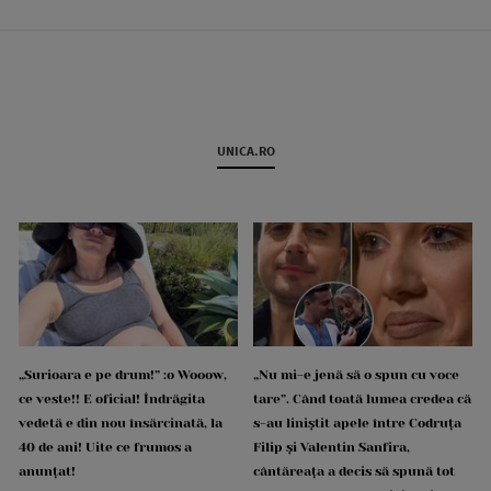
UNICA.RO
„Surioara e pe drum!” :o Wooow,
„Nu mi-e jenă să o spun cu voce
ce veste!! E oficial! Îndrăgita
tare”. Când toată lumea credea că
vedetă e din nou însărcinată, la
s-au liniștit apele între Codruța
40 de ani! Uite ce frumos a
Filip și Valentin Sanfira,
anunțat!
cântăreața a decis să spună tot