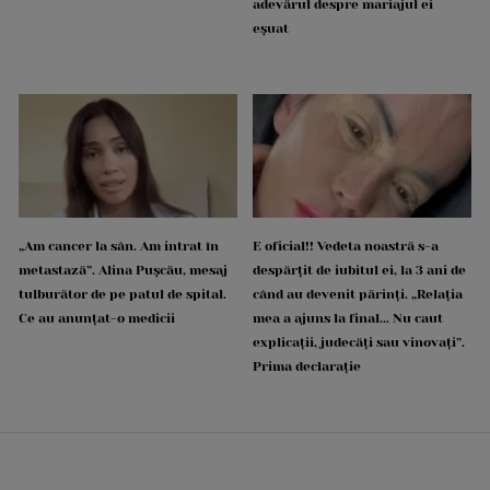
adevărul despre mariajul ei
eșuat
„Am cancer la sân. Am intrat în
E oficial!! Vedeta noastră s-a
metastază”. Alina Pușcău, mesaj
despărțit de iubitul ei, la 3 ani de
tulburător de pe patul de spital.
când au devenit părinți. „Relația
Ce au anunțat-o medicii
mea a ajuns la final... Nu caut
explicații, judecăți sau vinovați”.
Prima declarație