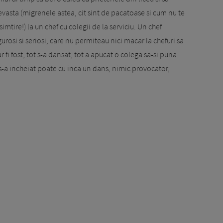
ra nevasta (migrenele astea, cit sint de pacatoase si cum nu te
simtire!) la un chef cu colegii de la serviciu. Un chef
rigurosi si seriosi, care nu permiteau nici macar la chefuri sa
r fi fost, tot s-a dansat, tot a apucat o colega sa-si puna
 s-a incheiat poate cu inca un dans, nimic provocator,