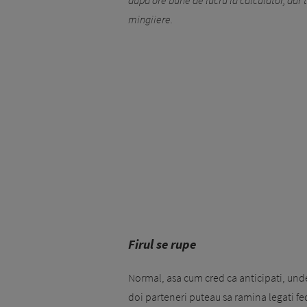
dupa ore bune de lucru la calculator, dar 
mingiiere.
Firul se rupe
Normal, asa cum cred ca anticipati, undeva
doi parteneri puteau sa ramina legati fed