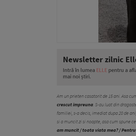
Newsletter zilnic Ell
Intră în lumea
ELLE
pentru a afl
mai noi știri.
Am un prieten casatorit de 15 ani. Asa cum 
crescut impreuna
. S-au luat din dragost
familiei, s-a decis, imediat dupa 20 de ani
si a muncit zi si noapte, asa cum spune c
am muncit / toata viata mea? / Pentru 