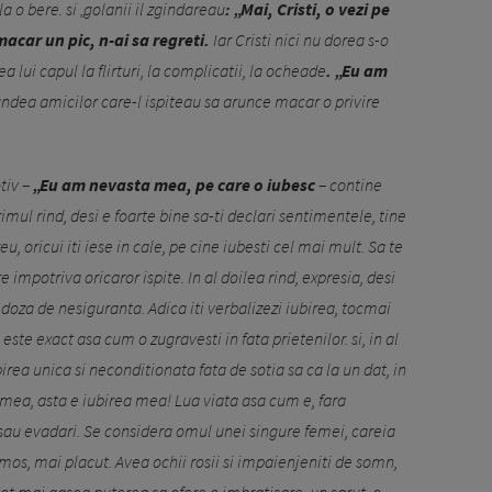
a o bere. si „golanii il zgin­dareau
: „Mai, Cristi, o vezi pe
macar un pic, n-ai sa regreti.
Iar Cristi nici nu dorea s-o
ea lui capul la flirturi, la complicatii, la ocheade
. „Eu am
pundea amicilor care-l ispiteau sa arunce macar o privire
tiv –
„Eu am nevasta mea, pe care o iubesc
– contine
rimul rind, desi e foarte bine sa-ti declari sentimentele, tine
, oricui iti iese in cale, pe cine iubesti cel mai mult. Sa te
re impotriva oricaror ispite. In al doilea rind, expresia, desi
 doza de nesiguranta. Adica iti verbalizezi iubirea, tocmai
este exact asa cum o zugravesti in fata prietenilor. si, in al
irea unica si neconditionata fata de sotia sa ca la un dat, in
a mea, asta e iubirea mea! Lua viata asa cum e, fara
e sau evadari. Se considera omul unei singure femei, careia
mos, mai placut. Avea ochii rosii si impaienjeniti de somn,