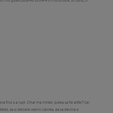
tot mai gasea pu­terea sa ofere o imbratisare, un sarut, o
 firul s-a rupt. Chiar ma intreb: putea sa fie altfel? Cei
eles, sa-si declare vesnic iubirea, ea sa devina o