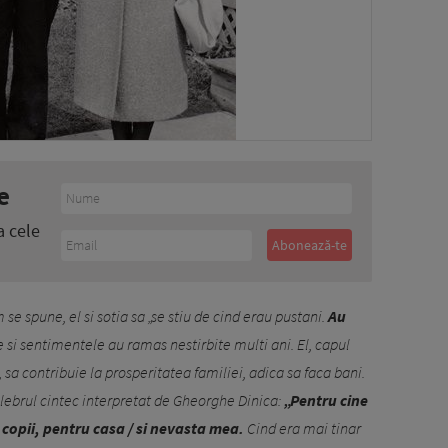
e
a cele
se spune, el si sotia sa „se stiu de cind erau pustani.
Au
e si sentimentele au ramas nestirbite multi ani. El, capul
, sa contribuie la prosperitatea familiei, adica sa faca bani.
elebrul cintec interpretat de Gheorghe Dinica:
„Pentru cine
copii, pentru casa / si nevasta mea.
Cind era mai tinar