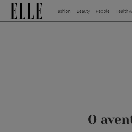
Fashion
Beauty
People
Health &
O avent