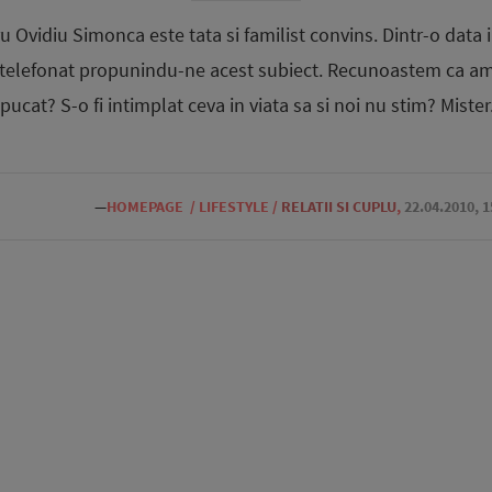
 Ovidiu Simonca este tata si familist convins. Dintr-o data in
a telefonat propunindu-ne acest subiect. Recunoastem ca am f
pucat? S-o fi intimplat ceva in viata sa si noi nu stim? Mister.
—
HOMEPAGE
/
LIFESTYLE
/
RELATII SI CUPLU
,
22.04.2010, 1