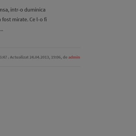
sa, intr-o du­mi­nica
ost mirate. Ce l-o fi
..
5:47
. Actualizat 24.04.2013, 19:06,
de
admin