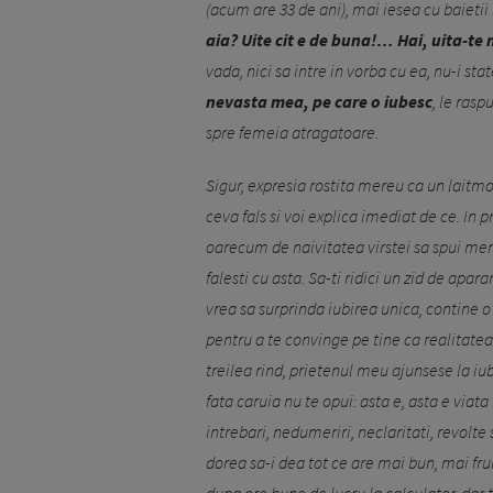
(acum are 33 de ani), mai iesea cu baietii l
aia? Uite cit e de buna!… Hai, uita-te 
vada, nici sa intre in vorba cu ea, nu-i stat
nevasta mea, pe care o iubesc
, le ras
spre femeia atragatoare.
Sigur, expresia rostita mereu ca un laitmo
ceva fals si voi explica imediat de ce. In p
oarecum de naivitatea virstei sa spui mereu
falesti cu asta. Sa-ti ridici un zid de apara
vrea sa surprinda iubirea unica, contine o
pentru a te convinge pe tine ca realitatea 
treilea rind, prietenul meu ajunsese la iub
fata caruia nu te opui: asta e, asta e viat
intrebari, nedumeriri, neclaritati, revolt
dorea sa-i dea tot ce are mai bun, mai fru