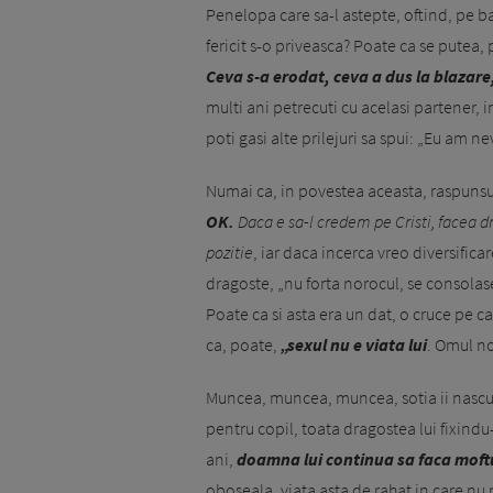
Penelopa care sa-l astepte, oftind, pe ba
fericit s-o priveasca? Poate ca se putea
Ceva s-a erodat, ceva a dus la blazare,
multi ani petrecuti cu acelasi partener, in
poti gasi alte prilejuri sa spui: „Eu am n
Numai ca, in povestea aceasta, raspunsu
OK.
Daca e sa-l credem pe Cristi, facea d
pozitie
, iar daca incerca vreo diversifica
dragoste, „nu forta norocul, se consolas
Poate ca si asta era un dat, o cruce pe c
ca, poate,
„sexul nu e viata lui
. Omul no
Muncea, muncea, muncea, sotia ii nascuse
pentru copil, toata dragostea lui fixindu-
ani,
doamna lui continua sa faca moftu
oboseala, viata asta de rahat in care nu m