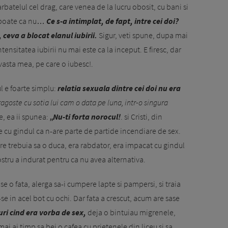
rbatelul cel drag, care venea de la lucru obosit, cu bani si
, poate ca nu…
Ce s-a intimplat, de fapt, intre cei doi?
 ceva a blocat elanul iubirii.
Sigur, veti spune, dupa mai
tensitatea iubirii nu mai este ca la inceput. E firesc, dar
evasta mea, pe care o iubesc!.
l e foarte simplu:
relatia sexuala dintre cei doi nu era
ragoste cu sotia lui cam o data pe luna, intr-o singura
re, ea ii spunea:
„Nu-ti forta norocul!
. si Cristi, din
e cu gindul ca n-are parte de partide incendiare de sex.
are trebuia sa o duca, era rabdator, era impacat cu gindul
stru a indurat pentru ca nu avea alternativa.
 o fata, alerga sa-i cumpere lapte si pampersi, si traia
se in acel bot cu ochi. Dar fata a crescut, acum are sase
ri cind era vorba de sex,
deja o bintuiau migrenele,
ai ai timp sa bei o cafea cu prietenele din liceu si sa