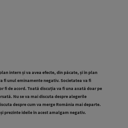
lan intern și va avea efecte, din păcate, și în plan
va fi unul eminamente negativ. Societatea va fi
 vor fi de acord. Toată discuția va fi una axată doar pe
ersată. Nu se va mai discuta despre alegerile
a discuta despre cum va merge România mai departe.
și prezinte ideile în acest amalgam negativ.