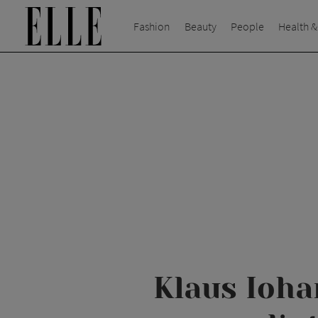
Fashion
Beauty
People
Health &
Klaus Ioha