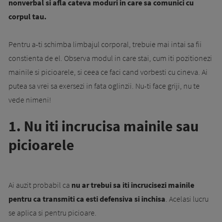
nonverbal si afla cateva moduri in care sa comunici cu
corpul tau.
Pentru a-ti schimba limbajul corporal, trebuie mai intai sa fii
constienta de el. Observa modul in care stai, cum iti pozitionezi
mainile si picioarele, si ceea ce faci cand vorbesti cu cineva. Ai
putea sa vrei sa exersezi in fata oglinzii. Nu-ti face griji, nu te
vede nimeni!
1. Nu iti incrucisa mainile sau
picioarele
Ai auzit probabil ca
nu ar trebui sa iti incrucisezi mainile
pentru ca transmiti ca esti defensiva si inchisa
. Acelasi lucru
se aplica si pentru picioare.