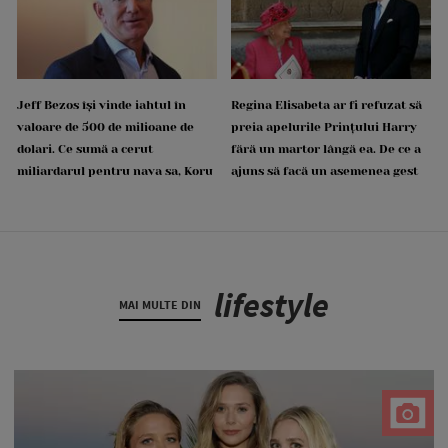
Jeff Bezos își vinde iahtul în
Regina Elisabeta ar fi refuzat să
valoare de 500 de milioane de
preia apelurile Prințului Harry
dolari. Ce sumă a cerut
fără un martor lângă ea. De ce a
miliardarul pentru nava sa, Koru
ajuns să facă un asemenea gest
lifestyle
MAI MULTE DIN