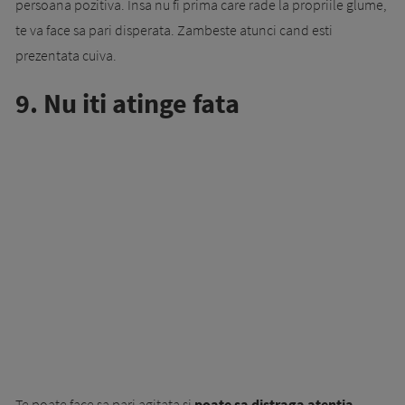
persoana pozitiva. Insa nu fi prima care rade la propriile glume,
te va face sa pari disperata. Zambeste atunci cand esti
prezentata cuiva.
9. Nu iti atinge fata
Te poate face sa pari agitata si
poate sa distraga atentia