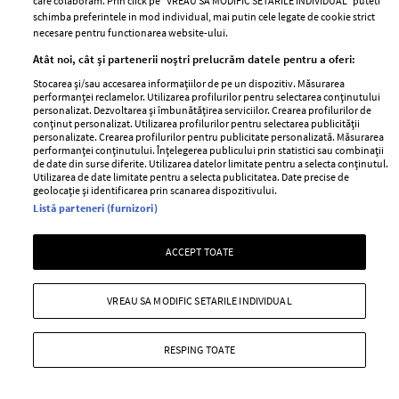
care colaboram. Prin click pe “VREAU SA MODIFIC SETARILE INDIVIDUAL” puteti
schimba preferintele in mod individual, mai putin cele legate de cookie strict
necesare pentru functionarea website-ului.
Atât noi, cât și partenerii noștri prelucrăm datele pentru a oferi:
Stocarea și/sau accesarea informațiilor de pe un dispozitiv. Măsurarea
performanței reclamelor. Utilizarea profilurilor pentru selectarea conținutului
personalizat. Dezvoltarea și îmbunătățirea serviciilor. Crearea profilurilor de
conținut personalizat. Utilizarea profilurilor pentru selectarea publicității
personalizate. Crearea profilurilor pentru publicitate personalizată. Măsurarea
performanței conținutului. Înțelegerea publicului prin statistici sau combinații
de date din surse diferite. Utilizarea datelor limitate pentru a selecta conținutul.
Utilizarea de date limitate pentru a selecta publicitatea. Date precise de
geolocație și identificarea prin scanarea dispozitivului.
Listă parteneri (furnizori)
Filme și seriale noi de văzut în luna
august 2026 pe Netflix
ACCEPT TOATE
—
LIFESTYLE
04 august 2026
În luna august ai ce să urmărești pe Netflix, așa că venim
VREAU SA MODIFIC SETARILE INDIVIDUAL
în ajutorul tău cu o listă de filme și seriale noi pe care nu
trebuie să le ratezi.
RESPING TOATE
+ MAI MULTE