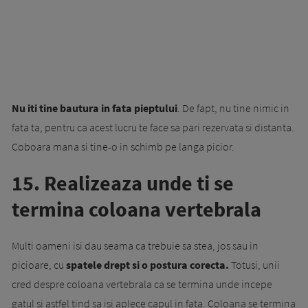
Nu iti tine bautura in fata pieptului
. De fapt, nu tine nimic in
fata ta, pentru ca acest lucru te face sa pari rezervata si distanta.
Coboara mana si tine-o in schimb pe langa picior.
15. Realizeaza unde ti se
termina coloana vertebrala
Multi oameni isi dau seama ca trebuie sa stea, jos sau in
picioare, cu
spatele drept si o postura corecta.
Totusi, unii
cred despre coloana vertebrala ca se termina unde incepe
gatul si astfel tind sa isi aplece capul in fata. Coloana se termina