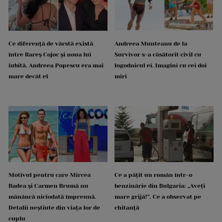
Ce diferență de vârstă există
Andreea Munteanu de la
între Rareș Cojoc și noua lui
Survivor s-a căsătorit civil cu
iubită. Andreea Popescu era mai
logodnicul ei. Imagini cu cei doi
mare decât el
miri
Motivul pentru care Mircea
Ce a pățit un român într-o
Badea și Carmen Brumă nu
benzinărie din Bulgaria: „Aveți
mănâncă niciodată împreună.
mare grijă!”. Ce a observat pe
Detalii neștiute din viața lor de
chitanță
cuplu