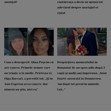
anunțat!
cântăreața a decis să spună tot
adevărul despre mariajul ei
eșuat
Cum a descoperit Alina Pușcău că
Despărțirea momentului în
are cancer. Primele semne care
România! Și-au spus adio după 2
au trimis-o la medic. Prietena ei,
copii și mulți ani împreună. „Sunt
Olga Barcari, a povestit tot: „Și în
foarte ancorată în Dumnezeu.
Asia Express avea cancer, dar
Am lăsat tot greul în mâinile
nimeni nu știa, nici ea”
Lui...”