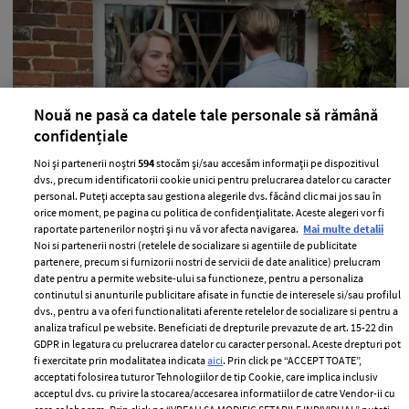
Nouă ne pasă ca datele tale personale să rămână
confidențiale
Noi și partenerii noștri
594
stocăm și/sau accesăm informații pe dispozitivul
În cuplu stabiliți greu obiective și nu
dvs., precum identificatorii cookie unici pentru prelucrarea datelor cu caracter
găsiți motivația pentru a le îndeplini?
personal. Puteți accepta sau gestiona alegerile dvs. făcând clic mai jos sau în
orice moment, pe pagina cu politica de confidențialitate. Aceste alegeri vor fi
Cum gratitudinea ar putea fi o soluție
raportate partenerilor noștri și nu vă vor afecta navigarea.
Mai multe detalii
Noi si partenerii nostri (retelele de socializare si agentiile de publicitate
—
LIFESTYLE
04 august 2026
partenere, precum si furnizorii nostri de servicii de date analitice) prelucram
Motivația dispare nu pentru că aveți motive solide care
date pentru a permite website-ului sa functioneze, pentru a personaliza
continutul si anunturile publicitare afisate in functie de interesele si/sau profilul
să o anuleze, ci pentru că ați uitat să priviți cu
dvs., pentru a va oferi functionalitati aferente retelelor de socializare si pentru a
gratitudine tot ce ați construit împreună.
analiza traficul pe website. Beneficiati de drepturile prevazute de art. 15-22 din
GDPR in legatura cu prelucrarea datelor cu caracter personal. Aceste drepturi pot
+ MAI MULTE
fi exercitate prin modalitatea indicata
aici
. Prin click pe “ACCEPT TOATE”,
acceptati folosirea tuturor Tehnologiilor de tip Cookie, care implica inclusiv
acceptul dvs. cu privire la stocarea/accesarea informatiilor de catre Vendor-ii cu