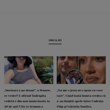
UNICA.RO
„Surioara e pe drum!” :o Wooow,
„Nu mi-e jenă să o spun cu voce
ce veste!! E oficial! Îndrăgita
tare”. Când toată lumea credea că
vedetă e din nou însărcinată, la
s-au liniștit apele între Codruța
40 de ani! Uite ce frumos a
Filip și Valentin Sanfira,