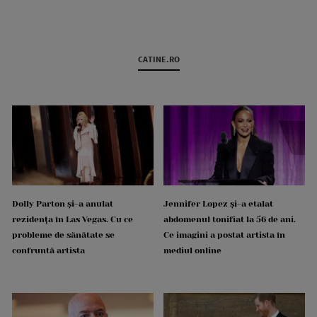
CATINE.RO
Dolly Parton și-a anulat
Jennifer Lopez și-a etalat
rezidența în Las Vegas. Cu ce
abdomenul tonifiat la 56 de ani.
probleme de sănătate se
Ce imagini a postat artista în
confruntă artista
mediul online