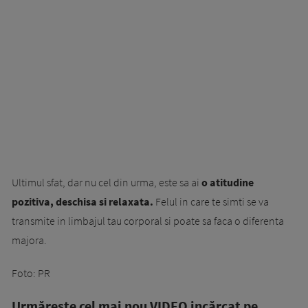
Ultimul sfat, dar nu cel din urma, este sa ai
o atitudine
pozitiva, deschisa si relaxata.
Felul in care te simti se va
transmite in limbajul tau corporal si poate sa faca o diferenta
majora.
Foto: PR
Urmăreşte cel mai nou VIDEO incărcat pe