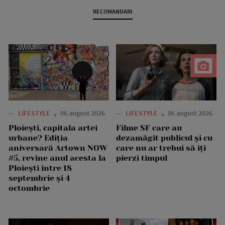
RECOMANDARI
—
LIFESTYLE
06 august 2026
—
LIFESTYLE
06 august 2026
Ploiești, capitala artei
Filme SF care au
urbane? Ediția
dezamăgit publicul și cu
aniversară Artown NOW
care nu ar trebui să îți
#5, revine anul acesta la
pierzi timpul
Ploiești între 18
septembrie și 4
octombrie